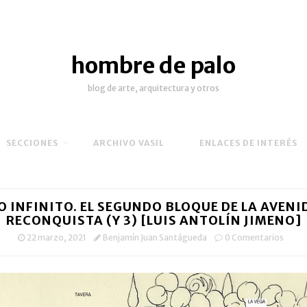
hombre de palo
blog de arte, arquitectura y otros
SECCIONES
ARCHIVO VASIL
ENLACES DE INTERÉS
O INFINITO. EL SEGUNDO BLOQUE DE LA AVENI
RECONQUISTA (Y 3) [LUIS ANTOLÍN JIMENO]
22 marzo, 2021
Benjamín Juan Santágueda
0 Comentarios