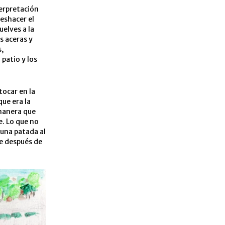
terpretación
deshacer el
uelves a la
s aceras y
s,
patio y los
tocar en la
ue era la
 manera que
e. Lo que no
 una patada al
e después de