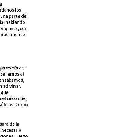
a
dadanos los
 una parte del
cia, hablando
conquista, con
conocimiento
uego mudo es
”
 salíamos al
esentábamos,
n adivinar.
 que
el circo que,
nsólitos. Como
sura de la
o necesario
ciones. Luego