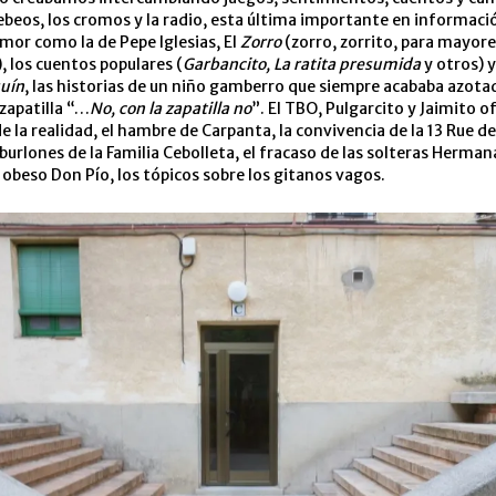
ebeos, los cromos y la radio, esta última importante en informaci
umor como la de Pepe Iglesias, El
Zorro
(zorro, zorrito, para mayore
, los cuentos populares (
Garbancito, La ratita presumida
y otros) 
quín
, las historias de un niño gamberro que siempre acababa azota
zapatilla “…
No, con la zapatilla no
”. El TBO, Pulgarcito y Jaimito o
e la realidad, el hambre de Carpanta, la convivencia de la 13 Rue de
burlones de la Familia Cebolleta, el fracaso de las solteras Hermana
obeso Don Pío, los tópicos sobre los gitanos vagos.