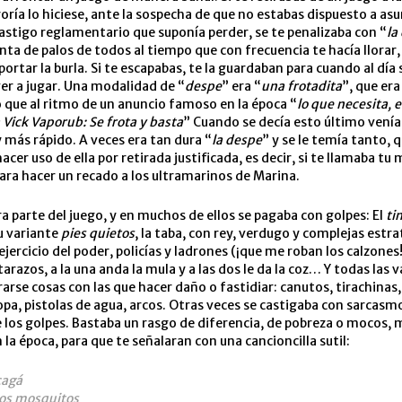
oría lo hiciese, ante la sospecha de que no estabas dispuesto a as
castigo reglamentario que suponía perder, se te penalizaba con “
la
ta de palos de todos al tiempo que con frecuencia te hacía llorar
portar la burla. Si te escapabas, te la guardaban para cuando al día
ver a jugar. Una modalidad de “
despe
” era “
una frotadita
”, que er
que al ritmo de un anuncio famoso en la época “
lo que necesita, 
n Vick Vaporub: Se frota y basta
” Cuando se decía esto último venía
 más rápido. A veces era tan dura “
la despe
” y se le temía tanto, 
cer uso de ella por retirada justificada, es decir, si te llamaba tu
ra hacer un recado a los ultramarinos de Marina.
ra parte del juego, y en muchos de ellos se pagaba con golpes: El
ti
u variante
pies quietos
, la taba, con rey, verdugo y complejas estr
jercicio del poder, policías y ladrones (¡que me roban los calzones!
arazos, a la una anda la mula y a las dos le da la coz… Y todas las 
rarse cosas con las que hacer daño o fastidiar: canutos, tirachinas,
ropa, pistolas de agua, arcos. Otras veces se castigaba con sarcasm
 los golpes. Bastaba un rasgo de diferencia, de pobreza o mocos,
 la época, para que te señalaran con una cancioncilla sutil:
cagá
los mosquitos