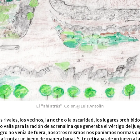
El “ahí atrás”. Color. @Luis Antolín
os rivales, los vecinos, la noche o la oscuridad, los lugares prohibido
o valía para la ración de adrenalina que generaba el vértigo del ju
ligro no venía de fuera, nosotros mismos nos poníamos normas qu
 afrontar un juego de manera banal. Si te retirabas de un juego a l