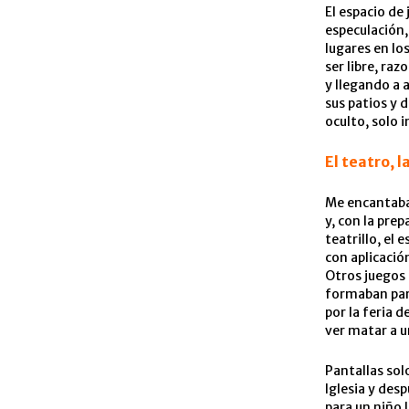
El espacio de
especulación, 
lugares en lo
ser libre, ra
y llegando a 
sus patios y 
oculto, solo i
El teatro, l
Me encantaba 
y, con la pre
teatrillo, el
con aplicación
Otros juegos 
formaban part
por la feria 
ver matar a u
Pantallas solo
Iglesia y des
para un niño