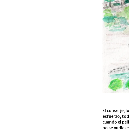
El conserje, l
esfuerzo, tod
cuando el pe
no se pudiese