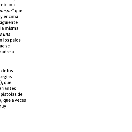
umir una
 despe
” que
, y encima
 siguiente
a la misma
es una
n los palos
que se
 madre a
n
de los
ategias
), que
variantes
 pistolas de
o, que a veces
 muy