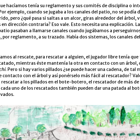
que hacíamos tenía su reglamento y sus comités de disciplina o in
Por ejemplo, cuando se jugaba a los canales del patio, no se podía 
do, pero ¿qué pasa si saltas a un alcor, giras alrededor del árbol, v
s en dirección contraria? Eso vale. Esto necesita una explicación. La
 patio pasaban a llamarse canales cuando jugábamos a perseguirno
 por reglamento, a su trazado. Había dos sistemas, los canales del 
mos al rescate, para rescatar a alguien, el jugador libre tenía que 
atado, mientras éste mantenía la otra en contacto con un árbol, q
chi
. Pero si hay varios pillados ¿se puede hacer una cadena, de tal
e contacto con el árbol y así ponérselo más fácil al rescatador? Val
al rescatar a los pillados en el bote-botero, el rescatador de más de
 cada uno de los rescatados también pueden dar una patada al bot
lvados.