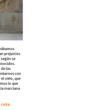
creábamos
an prejuicios
a según se
onocidos.
 de las
tumbarnos con
el cielo, que
amos lo que
gia marciana
a rota