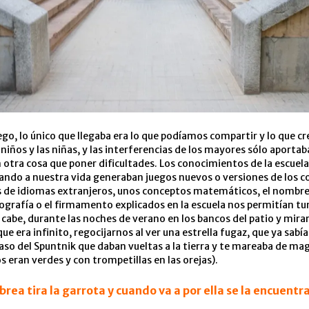
juego, lo único que llegaba era lo que podíamos compartir y lo que 
 niños y las niñas, y las interferencias de los mayores sólo aportab
 otra cosa que poner dificultades. Los conocimientos de la escuel
ando a nuestra vida generaban juegos nuevos o versiones de los c
s de idiomas extranjeros, unos conceptos matemáticos, el nombre
eografía o el firmamento explicados en la escuela nos permitían 
 cabe, durante las noches de verano en los bancos del patio y mirar 
ue era infinito, regocijarnos al ver una estrella fugaz, que ya sabí
 paso del Spuntnik que daban vueltas a la tierra y te mareaba de ma
s eran verdes y con trompetillas en las orejas).
brea tira la garrota y cuando va a por ella se la encuentr