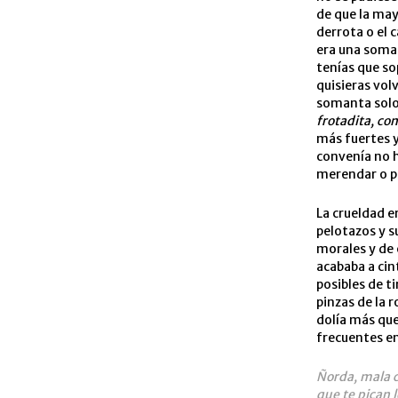
de que la may
derrota o el 
era una soman
tenías que so
quisieras vol
somanta solo 
frotadita, co
más fuertes y
convenía no ha
merendar o pa
La crueldad e
pelotazos y s
morales y de e
acababa a cint
posibles de ti
pinzas de la 
dolía más que
frecuentes en
Ñorda, mala 
que te pican 