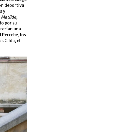
ón deportiva
s y
y
Matilde,
do por su
frecían una
l Percebe, los
s Gilda, el