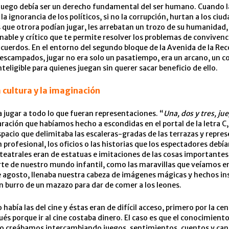
 juego debía ser un derecho fundamental del ser humano. Cuando l
la ignorancia de los políticos, si no la corrupción, hurtan a los ciu
s que otrora podían jugar, les arrebatan un trozo de su humanidad,
zonable y crítico que te permite resolver los problemas de conviven
acuerdos. En el entorno del segundo bloque de la Avenida de la Re
descampados, jugar no era solo un pasatiempo, era un arcano, un 
nteligible para quienes juegan sin querer sacar beneficio de ello.
a cultura y la imaginación
jugar a todo lo que fueran representaciones. “
Una, dos y tres, j
paración que habíamos hecho a escondidas en el portal de la letra C,
 espacio que delimitaba las escaleras-gradas de las terrazas y repr
 profesional, los oficios o las historias que los espectadores debía
teatrales eran de estatuas e imitaciones de las cosas importantes
e de nuestro mundo infantil, como las maravillas que veíamos en 
de agosto, llenaba nuestra cabeza de imágenes mágicas y hechos i
n burro de un mazazo para dar de comer a los leones.
 había las del cine y éstas eran de difícil acceso, primero por la cen
pués porque ir al cine costaba dinero. El caso es que el conocimient
 lo creábamos intercambiando juegos, sentimientos, cuentos y can