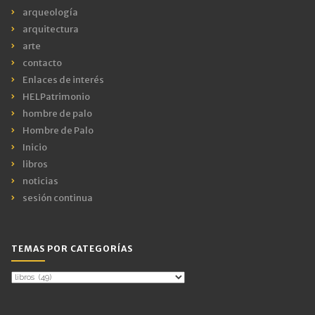
arqueología
arquitectura
arte
contacto
Enlaces de interés
HELPatrimonio
hombre de palo
Hombre de Palo
Inicio
libros
noticias
sesión continua
TEMAS POR CATEGORÍAS
Temas
por
Categorías