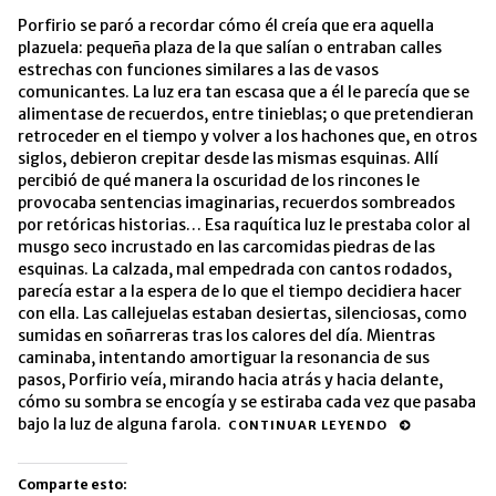
Porfirio se paró a recordar cómo él creía que era aquella
plazuela: pequeña plaza de la que salían o entraban calles
estrechas con funciones similares a las de vasos
comunicantes. La luz era tan escasa que a él le parecía que se
alimentase de recuerdos, entre tinieblas; o que pretendieran
retroceder en el tiempo y volver a los hachones que, en otros
siglos, debieron crepitar desde las mismas esquinas. Allí
percibió de qué manera la oscuridad de los rincones le
provocaba sentencias imaginarias, recuerdos sombreados
por retóricas historias… Esa raquítica luz le prestaba color al
musgo seco incrustado en las carcomidas piedras de las
esquinas. La calzada, mal empedrada con cantos rodados,
parecía estar a la espera de lo que el tiempo decidiera hacer
con ella. Las callejuelas estaban desiertas, silenciosas, como
sumidas en soñarreras tras los calores del día. Mientras
caminaba, intentando amortiguar la resonancia de sus
pasos, Porfirio veía, mirando hacia atrás y hacia delante,
cómo su sombra se encogía y se estiraba cada vez que pasaba
bajo la luz de alguna farola.
CONTINUAR LEYENDO
Comparte esto: