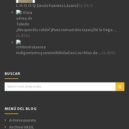
L. H. O. O. Q. [Jesús Fuentes Lázaro]
(4.947)
¿No queréis caldo? ¡Pues tomad dos tazas¡ De la Vega…
(4.824)
Indigenismo y sostenibilidad en Los Hitos de…
(4.803)
BUSCAR
Search
for:
MENÚ DEL BLOG
A mesa puesta
Archivo VASIL