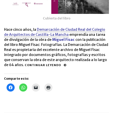
Cubierta del libro
Hace cinco años, la
Demarcación de Ciudad Real del Colegio
de Arquitectos de Castilla-La Mancha
emprendía una tarea
de divulgación de la obra de
Miguel Fisac
con la publicación
del libro Miguel Fisac: Fotografías. La Demarcación de Ciudad
Real es propietaria del excelente archivo de Miguel Fisac
integrado por documentos gráficos, fotografías y escritos
que conservan la obra de este arquitecto realizada a lo largo
de 64 años.
CONTINUAR LEYENDO
Comparte esto:
Haz
Haz
Haz
Haz
clic
clic
clic
clic
para
para
para
para
compartir
compartir
enviar
imprimir
en
en
un
(Se
Facebook
WhatsApp
enlace
abre
(Se
(Se
por
en
abre
abre
correo
una
en
en
electrónico
ventana