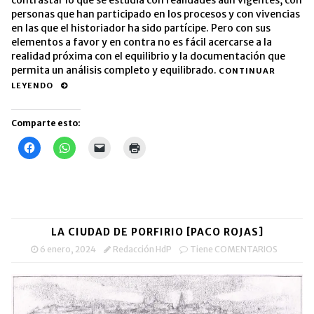
contrastar lo que se estudia con realidades aún vigentes, con
personas que han participado en los procesos y con vivencias
en las que el historiador ha sido partícipe. Pero con sus
elementos a favor y en contra no es fácil acercarse a la
realidad próxima con el equilibrio y la documentación que
permita un análisis completo y equilibrado.
CONTINUAR
LEYENDO
Comparte esto:
Haz
Haz
Haz
Haz
clic
clic
clic
clic
para
para
para
para
compartir
compartir
enviar
imprimir
en
en
un
(Se
Facebook
WhatsApp
enlace
abre
(Se
(Se
por
en
abre
abre
correo
una
en
en
electrónico
ventana
una
una
a
nueva)
LA CIUDAD DE PORFIRIO [PACO ROJAS]
ventana
ventana
un
nueva)
nueva)
amigo
6 enero, 2024
Redacción HdP
Tiene COMENTARIOS
(Se
abre
en
una
ventana
nueva)