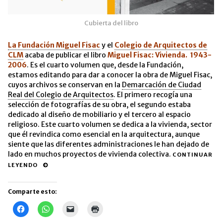
Cubierta del libro
La Fundación Miguel Fisac
y el
Colegio de Arquitectos de
CLM
acaba de publicar el libro
Miguel Fisac: Vivienda. 1943-
2006
. Es el cuarto volumen que, desde la Fundación,
estamos editando para dar a conocer la obra de Miguel Fisac,
cuyos archivos se conservan en la
Demarcación de Ciudad
Real del Colegio de Arquitectos
. El primero recogía una
selección de fotografías de su obra, el segundo estaba
dedicado al diseño de mobiliario y el tercero al espacio
religioso. Este cuarto volumen se dedica a la vivienda, sector
que él revindica como esencial en la arquitectura, aunque
siente que las diferentes administraciones le han dejado de
lado en muchos proyectos de vivienda colectiva.
CONTINUAR
LEYENDO
Comparte esto:
Haz
Haz
Haz
Haz
clic
clic
clic
clic
para
para
para
para