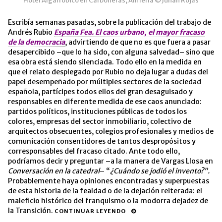
Hotel Algarrobico en Carboneras, Almería ©Julian Rojas
Escribía semanas pasadas, sobre la publicación del trabajo de
Andrés Rubio
España Fea. El caos urbano, el mayor fracaso
de la democracia
, advirtiendo de que no es que fuera a pasar
desapercibido –que lo ha sido, con alguna salvedad– sino que
esa obra está siendo silenciada. Todo ello en la medida en
que el relato desplegado por Rubio no deja lugar a dudas del
papel desempeñado por múltiples sectores de la sociedad
española, partícipes todos ellos del gran desaguisado y
responsables en diferente medida de ese caos anunciado:
partidos políticos, instituciones públicas de todos los
colores, empresas del sector inmobiliario, colectivo de
arquitectos obsecuentes, colegios profesionales y medios de
comunicación consentidores de tantos despropósitos y
corresponsables del fracaso citado. Ante todo ello,
podríamos decir y preguntar –a la manera de Vargas Llosa en
Conversación en la catedral
– “
¿Cuándo se jodió el invento?”.
Probablemente haya opiniones encontradas y superpuestas
de esta historia de la fealdad o de la dejación reiterada: el
maleficio histórico del franquismo o la modorra dejadez de
la Transición.
CONTINUAR LEYENDO