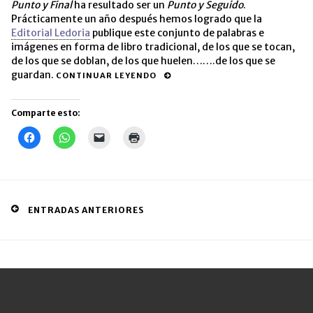
Punto y Final
ha resultado ser un
Punto y Seguido
.
Prácticamente un año después hemos logrado que la
Editorial Ledoria
publique este conjunto de palabras e
imágenes en forma de libro tradicional, de los que se tocan,
de los que se doblan, de los que huelen…….de los que se
guardan.
CONTINUAR LEYENDO
Comparte esto:
Haz
Haz
Haz
Haz
clic
clic
clic
clic
para
para
para
para
compartir
compartir
enviar
imprimir
en
en
un
(Se
Facebook
WhatsApp
enlace
abre
(Se
(Se
por
en
abre
abre
correo
una
en
en
electrónico
ventana
Posts
ENTRADAS ANTERIORES
una
una
a
nueva)
ventana
ventana
un
navigation
nueva)
nueva)
amigo
(Se
abre
en
una
ventana
nueva)