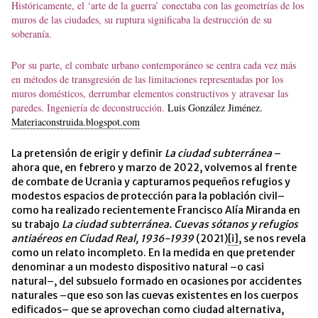
Históricamente, el ‘arte de la guerra’ conectaba con las geometrías de los
muros de las ciudades, su ruptura significaba la destrucción de su
soberanía.
Por su parte, el combate urbano contemporáneo se centra cada vez más
en métodos de transgresión de las limitaciones representadas por los
muros domésticos, derrumbar elementos constructivos y atravesar las
paredes. Ingeniería de deconstrucción.
Luis González Jiménez.
Materiaconstruida.blogspot.com
La pretensión de erigir y definir
La ciudad subterránea
–
ahora que, en febrero y marzo de 2022, volvemos al frente
de combate de Ucrania y capturamos pequeños refugios y
modestos espacios de protección para la población civil–
como ha realizado recientemente Francisco Alía Miranda en
su trabajo
La ciudad subterránea. Cuevas sótanos y refugios
antiaéreos en Ciudad Real, 1936-1939
(2021)
[i]
, se nos revela
como un relato incompleto. En la medida en que pretender
denominar a un modesto dispositivo natural –o casi
natural–, del subsuelo formado en ocasiones por accidentes
naturales –que eso son las cuevas existentes en los cuerpos
edificados– que se aprovechan como ciudad alternativa,