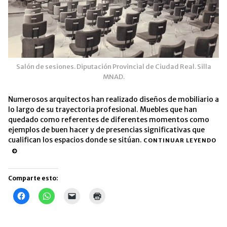
Salón de sesiones. Diputación Provincial de Ciudad Real. Silla
MNAD.
Numerosos arquitectos han realizado diseños de mobiliario a
lo largo de su trayectoria profesional. Muebles que han
quedado como referentes de diferentes momentos como
ejemplos de buen hacer y de presencias significativas que
cualifican los espacios donde se sitúan.
CONTINUAR LEYENDO
Comparte esto:
Haz
Haz
Haz
Haz
clic
clic
clic
clic
para
para
para
para
compartir
compartir
enviar
imprimir
en
en
un
(Se