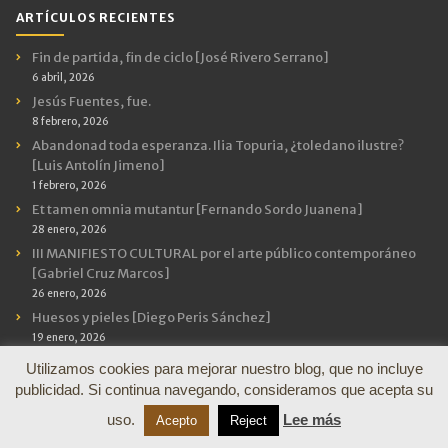
ARTÍCULOS RECIENTES
Fin de partida, fin de ciclo [José Rivero Serrano]
6 abril, 2026
Jesús Fuentes, fue.
8 febrero, 2026
Abandonad toda esperanza. Ilia Topuria, ¿toledano ilustre?
[Luis Antolín Jimeno]
1 febrero, 2026
Et tamen omnia mutantur [Fernando Sordo Juanena]
28 enero, 2026
III MANIFIESTO CULTURAL por el arte público contemporáneo
[Gabriel Cruz Marcos]
26 enero, 2026
Huesos y pieles [Diego Peris Sánchez]
19 enero, 2026
Seis Análisis y una Crítica [José Rivero Serrano]
Utilizamos cookies para mejorar nuestro blog, que no incluye
21 diciembre, 2025
publicidad. Si continua navegando, consideramos que acepta su
Cerámica en la iglesia [Diego Peris Sánchez]
uso.
Lee más
Acepto
Reject
11 octubre, 2025