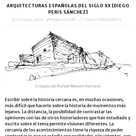
una
una
a
nueva)
ARQUITECTURAS ESPAÑOLAS DEL SIGLO XX [DIEGO
ventana
ventana
un
nueva)
nueva)
amigo
PERIS SÁNCHEZ]
(Se
abre
16 marzo, 2024
Redacción HdP
Tiene COMENTARIOS
en
una
ventana
nueva)
Croquis de Rafael Moneo: Kursaal.
Escribir sobre la historia cercana es, en muchas ocasiones,
más difícil que hacerlo sobre la historia de momentos más
lejanos. La distancia, la posibilidad de contrastar las
opiniones con las de otros historiadores que han estudiado y
escrito sobre el tema permite visiones diferentes. La
cercanía de los acontecimientos tiene la riqueza de poder