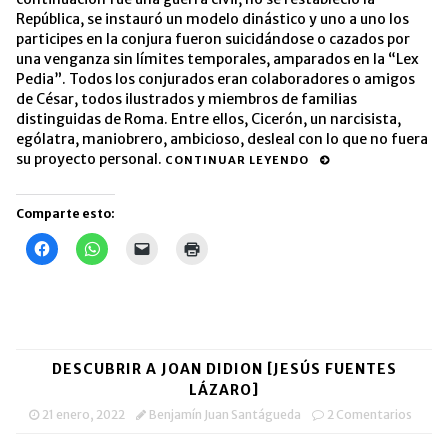
República, se instauró un modelo dinástico y uno a uno los
participes en la conjura fueron suicidándose o cazados por
una venganza sin límites temporales, amparados en la “Lex
Pedia”. Todos los conjurados eran colaboradores o amigos
de César, todos ilustrados y miembros de familias
distinguidas de Roma. Entre ellos, Cicerón, un narcisista,
ególatra, maniobrero, ambicioso, desleal con lo que no fuera
su proyecto personal.
CONTINUAR LEYENDO
Comparte esto:
Haz
Haz
Haz
Haz
clic
clic
clic
clic
para
para
para
para
compartir
compartir
enviar
imprimir
en
en
un
(Se
Facebook
WhatsApp
enlace
abre
(Se
(Se
por
en
abre
abre
correo
una
en
en
electrónico
ventana
una
una
a
nueva)
DESCUBRIR A JOAN DIDION [JESÚS FUENTES
ventana
ventana
un
nueva)
nueva)
amigo
LÁZARO]
(Se
abre
21 enero, 2022
Benjamín Juan Santágueda
2 Comentarios
en
una