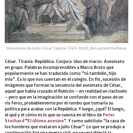
‘Asesinato de Julio César’ (aprox. 1749-1821), de Laurent Pecheux.
César. Tiranía. República. Conjura. Idus de marzo. Asesinato
en grupo. Palabras incomprensibles a Marco Bruto que
popularmente se han traducido como “tú también, hijo
mío”. Es lo que nos cuentan en el colegio. En fin, sucesión de
imágenes que forman la secuencia del asesinato de César,
aquel que había cruzado el Rubicón – en realidad un riachuelo
– pero que en la imaginación se confunde con el paso de un
río feroz, probablemente por el rumbo que tomaría su
política para acabar con la República. Y luego, ¿qué? El luego,
el qué y el cómo es lo que se cuenta en el libro de
Peter
Stothard
“
El último asesino
”. Y como subtitulo “la caza de
los hombres que mataron a julio César”. Lo que se produjo a
continuación fue una guerra civil, no se restableció la