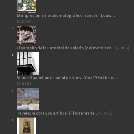
El impresionismo cinematográfico francés I: Louis…
(9.046)
El vampiro de la Catedral de Toledo (o el mordisco…
(7.805)
Sobre el pabellón español de Nueva York 1964 [José…
(7.670)
Tavera; la obra y su artífice (I). [José María…
(5.072)