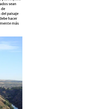
cados sean
 de
del paisaje
 debe hacer
lemente más