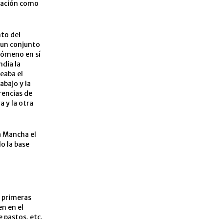
mación como
to del
r un conjunto
nómeno en sí
ndia la
eaba el
bajo y la
erencias de
a y la otra
a Mancha el
o la base
s primeras
n en el
e pastos, etc.