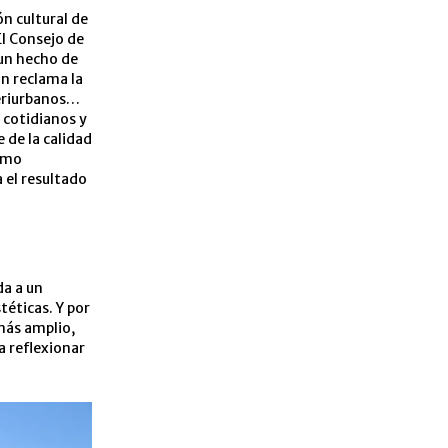
ón cultural de
El Consejo de
un hecho de
ón reclama la
periurbanos…
 cotidianos y
 de la calidad
como
a el resultado
da a un
téticas. Y por
 más amplio,
 a reflexionar