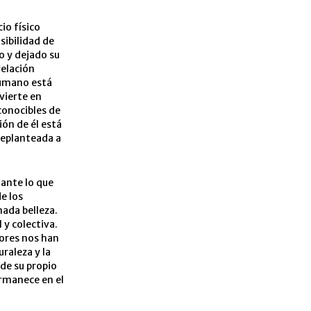
io físico
sibilidad de
o y dejado su
relación
humano está
vierte en
conocibles de
ión de él está
replanteada a
 ante lo que
de los
ada belleza.
 y colectiva.
lores nos han
uraleza y la
 de su propio
rmanece en el