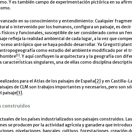
imo. Y es también campo de experimentación pictórica en su afir
nomo.
vanzado en su conocimiento y entendimiento: Cualquier fragmen
atural o intervenido por los humanos, configura un paisaje, es deci
 físicos y funcionales, susceptible de ser considerado como un fe
saje refleja la realidad ambiental de cada lugar, a la vez que compe
proceso antrópico que se haya podido desarrollar. Ya Gregotti plant
antropogeografía como estudio del ambiente modificado por el tra
[1]
l hombre
. Y aquí confluyen la arquitectura y la geografía con dif
s características singulares, una de ellas como disciplina descriptiv
ealizados para el Atlas de los paisajes de España
[2]
y en Castilla-L
paisajes de CLM son trabajos importantes y necesarios, pero son sól
l paisaje
[3]
.
s construidos
actuales de los países industrializados son paisajes construidos. La
es se producen por la actividad agrícola y ganadera que introduce
aciones, nivelaciones, bancales, cultivos, forestaciones, creación d