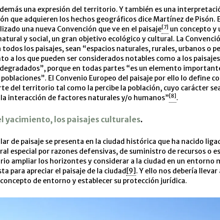
 además una expresión del territorio. Y también es una interpretaci
ión que adquieren los hechos geográficos dice Martínez de Pisón. 
[7]
lizado una nueva Convención que ve en el paisaje
un concepto y 
natural y social, un gran objetivo ecológico y cultural. La Convenci
 todos los paisajes, sean “espacios naturales, rurales, urbanos o 
to a los que pueden ser considerados notables como a los paisajes
s degradados”, porque en todas partes “es un elemento importante
s poblaciones”. El Convenio Europeo del paisaje por ello lo define 
te del territorio tal como la percibe la población, cuyo carácter se
[8]
y la interacción de factores naturales y/o humanos”
.
el yacimiento, los paisajes culturales
.
lar de paisaje se presenta en la ciudad histórica que ha nacido liga
al especial por razones defensivas, de suministro de recursos o es
ario ampliar los horizontes y considerar a la ciudad en un entorno
sta para apreciar el paisaje de la ciudad
[9]
. Y ello nos debería llevar
l concepto de entorno y establecer su protección jurídica.