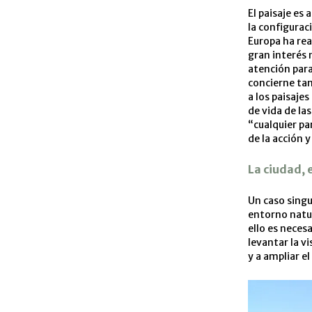
El paisaje es
la configurac
Europa ha rea
gran interés 
atención para
concierne tan
a los paisaje
de vida de la
“cualquier par
de la acción 
La ciudad, 
Un caso singu
entorno natur
ello es neces
levantar la vi
y a ampliar e