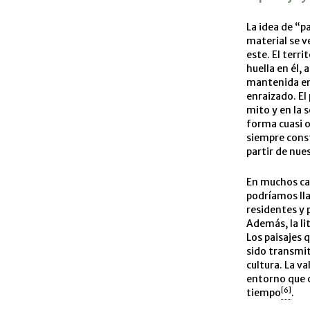
La idea de “p
material se v
este. El terr
huella en él,
mantenida en 
enraizado. El
mito y en la 
forma cuasi o
siempre cons
partir de nue
En muchos cas
podríamos l
residentes y 
Además, la li
Los paisajes 
sido transmit
cultura. La v
entorno que 
[6]
tiempo
.