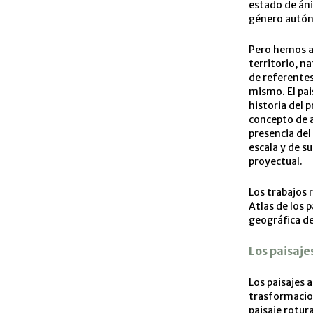
estado de án
género autó
Pero hemos a
territorio, n
de referentes
mismo. El pai
historia del 
concepto de 
presencia de
escala y de su
proyectual.
Los trabajos r
Atlas de los 
geográfica de
Los paisaje
Los paisajes 
trasformacion
paisaje rotur