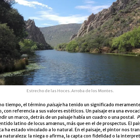
Estrecho de las Hoces. Arroba de los Montes.
o tiempo, el término
paisaje
ha tenido un significado merament
, con referencia a sus valores estéticos. Un paisaje era una evocac
edir un marco, detrás de un paisaje había un cuadro o una postal.
P
 sentido latino de locus amœnus, más que en el de prospectus. El pai
ca ha estado vinculado a lo natural. En el paisaje, el pintor nos tra
 naturaleza: la niega o afirma, la capta con fidelidad o la interpre