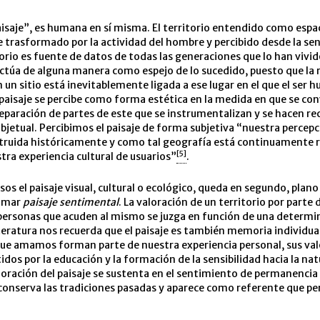
aisaje”, es humana en sí misma. El territorio entendido como espac
e trasformado por la actividad del hombre y percibido desde la sen
itorio es fuente de datos de todas las generaciones que lo han vivid
 actúa de alguna manera como espejo de lo sucedido, puesto que la 
un sitio está inevitablemente ligada a ese lugar en el que el ser 
 paisaje se percibe como forma estética en la medida en que se con
separación de partes de este que se instrumentalizan y se hacen re
bjetual. Percibimos el paisaje de forma subjetiva “nuestra percepc
truida históricamente y como tal geografía está continuamente 
[5]
stra experiencia cultural de usuarios”
.
os el paisaje visual, cultural o ecológico, queda en segundo, plano
lamar
paisaje sentimental
. La valoración de un territorio por parte 
personas que acuden al mismo se juzga en función de una determin
teratura nos recuerda que el paisaje es también memoria individual
que amamos forman parte de nuestra experiencia personal, sus va
idos por la educación y la formación de la sensibilidad hacia la nat
aloración del paisaje se sustenta en el sentimiento de permanencia
conserva las tradiciones pasadas y aparece como referente que pe