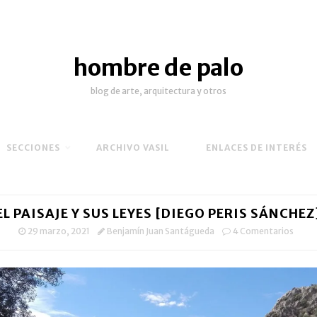
hombre de palo
blog de arte, arquitectura y otros
SECCIONES
ARCHIVO VASIL
ENLACES DE INTERÉS
EL PAISAJE Y SUS LEYES [DIEGO PERIS SÁNCHEZ
29 marzo, 2021
Benjamín Juan Santágueda
4 Comentarios