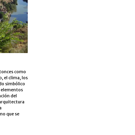
entonces como
, el clima, los
ido simbólico
os elementos
nción del
arquitectura
a
ino que se