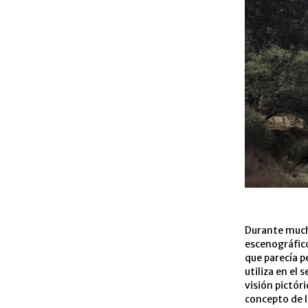
Durante much
escenográfico
que parecía p
utiliza en el
visión pictóri
concepto de la