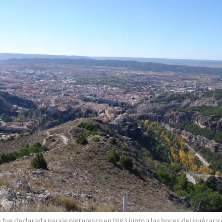
fue declarada paraje pintoresco en 1963 junto a las hoces del Huécar y e