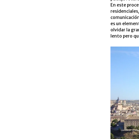
En este proce
residenciales
comunicación,
es un element
olvidar la gr
lento pero q