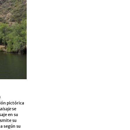
e
ión pictórica
aisaje
se
saje en su
nsmite su
ta según su