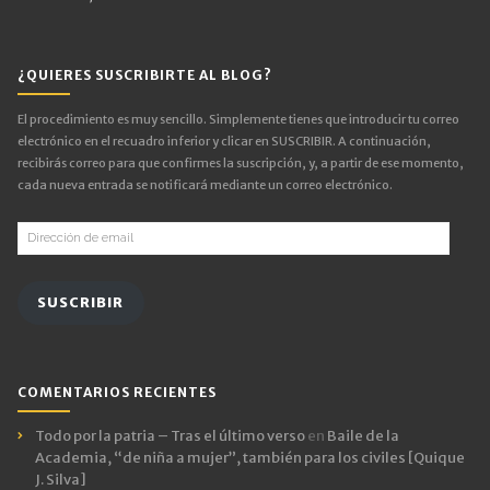
¿QUIERES SUSCRIBIRTE AL BLOG?
El procedimiento es muy sencillo. Simplemente tienes que introducir tu correo
electrónico en el recuadro inferior y clicar en SUSCRIBIR. A continuación,
recibirás correo para que confirmes la suscripción, y, a partir de ese momento,
cada nueva entrada se notificará mediante un correo electrónico.
Dirección
de
email
SUSCRIBIR
COMENTARIOS RECIENTES
Todo por la patria – Tras el último verso
en
Baile de la
Academia, “de niña a mujer”, también para los civiles [Quique
J. Silva]