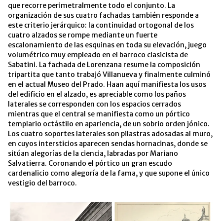
que recorre perimetralmente todo el conjunto. La
organización de sus cuatro fachadas también responde a
este criterio jerárquico: la continuidad ortogonal de los
cuatro alzados se rompe mediante un fuerte
escalonamiento de las esquinas en toda su elevación, juego
volumétrico muy empleado en el barroco clasicista de
Sabatini. La fachada de Lorenzana resume la composición
tripartita que tanto trabajó Villanueva y finalmente culminó
en el actual Museo del Prado. Haan aquí manifiesta los usos
del edificio en el alzado, es apreciable como los paños
laterales se corresponden con los espacios cerrados
mientras que el central se manifiesta como un pórtico
templario octástilo en apariencia, de un sobrio orden jónico.
Los cuatro soportes laterales son pilastras adosadas al muro,
en cuyos intersticios aparecen sendas hornacinas, donde se
sitúan alegorías de la ciencia, labradas por Mariano
Salvatierra. Coronando el pórtico un gran escudo
cardenalicio como alegoría de la fama, y que supone el único
vestigio del barroco.