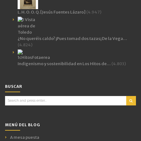
L. H. O. O. Q. [Jesús Fuentes Lázaro]
(4.947)
¿No queréis caldo? ¡Pues tomad dos tazas¡ De la Vega…
(4.824)
Indigenismo y sostenibilidad en Los Hitos de…
(4.803)
BUSCAR
Search
for:
MENÚ DEL BLOG
A mesa puesta