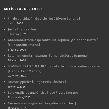
Categorías
ARTÍCULOS RECIENTES
Fin de partida, fin de ciclo [José Rivero Serrano]
6 abril, 2026
Jesús Fuentes, fue.
8 febrero, 2026
Abandonad toda esperanza. Ilia Topuria, ¿toledano ilustre?
[Luis Antolín Jimeno]
1 febrero, 2026
Et tamen omnia mutantur [Fernando Sordo Juanena]
28 enero, 2026
III MANIFIESTO CULTURAL por el arte público contemporáneo
[Gabriel Cruz Marcos]
26 enero, 2026
Huesos y pieles [Diego Peris Sánchez]
19 enero, 2026
Seis Análisis y una Crítica [José Rivero Serrano]
21 diciembre, 2025
Cerámica en la iglesia [Diego Peris Sánchez]
11 octubre, 2025