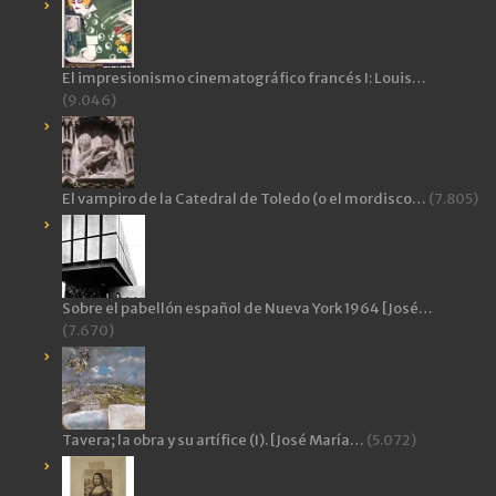
El impresionismo cinematográfico francés I: Louis…
(9.046)
El vampiro de la Catedral de Toledo (o el mordisco…
(7.805)
Sobre el pabellón español de Nueva York 1964 [José…
(7.670)
Tavera; la obra y su artífice (I). [José María…
(5.072)