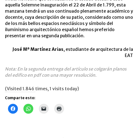
aquella Solemne inauguración el 22 de Abril de 1.799, esta
manzana tendrá un uso continuado plenamente académico y
docente, cuya descripción de su patio, considerado como uno
de los más bellos espacios neoclásicos y símbolo del
iluminismo arquitectónico español hemos preferido
presentar en una segunda publicación.
José Mª Martínez Arias
, estudiante de arquitectura de la
EAT
Nota: En la segunda entrega del artículo se colgarán planos
del edifico en pdf con una mayor resolución.
(Visited 1.846 times, 1 visits today)
Comparte esto:
Haz
Haz
Haz
Haz
clic
clic
clic
clic
para
para
para
para
compartir
compartir
enviar
imprimir
en
en
un
(Se
Facebook
WhatsApp
enlace
abre
(Se
(Se
por
en
abre
abre
correo
una