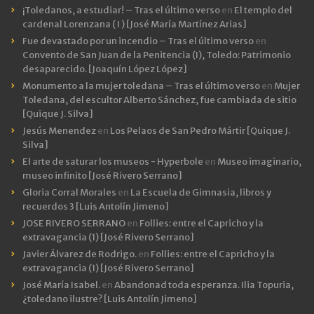
¡Toledanos, a estudiar! – Tras el último verso
en
El templo del
cardenal Lorenzana ( I ) [José María Martínez Arias]
Fue devastado por un incendio – Tras el último verso
en
Convento de San Juan de la Penitencia (I), Toledo: Patrimonio
desaparecido. [Joaquín López López]
Monumento a la mujer toledana – Tras el último verso
en
Mujer
Toledana, del escultor Alberto Sánchez, fue cambiada de sitio
[Quique J. Silva]
Jesús Menendez
en
Los Pelaos de San Pedro Mártir [Quique J.
Silva]
El arte de saturar los museos - Hyperbole
en
Museo imaginario,
museo infinito [José Rivero Serrano]
Gloria Corral Morales
en
La Escuela de Gimnasia, libros y
recuerdos 3 [Luis Antolín Jimeno]
JOSE RIVERO SERRANO
en
Follies: entre el Capricho y la
extravagancia (1) [José Rivero Serrano]
Javier Álvarez de Rodrigo.
en
Follies: entre el Capricho y la
extravagancia (1) [José Rivero Serrano]
José María Isabel.
en
Abandonad toda esperanza. Ilia Topuria,
¿toledano ilustre? [Luis Antolín Jimeno]