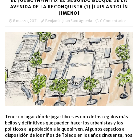
EL JUEGO INFINITO. EL SEGUNDO BLOQUE DE LA
ventana
ventana
un
nueva)
nueva)
amigo
AVENIDA DE LA RECONQUISTA (1) [LUIS ANTOLÍN
(Se
JIMENO]
abre
en
8 marzo, 2021
Benjamín Juan Santágueda
0 Comentarios
una
ventana
nueva)
Tener un lugar dónde jugar libres es uno de los regalos más
bellos y definitivos que pueden hacer los urbanistas y los
políticos a la población a la que sirven. Algunos espacios a
disposición de los niños de Toledo en los años cincuenta, nos