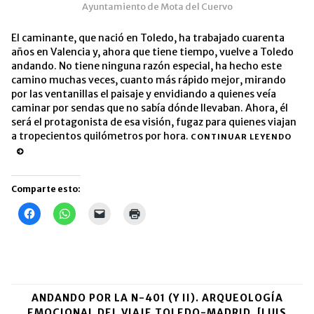
Ayuntamiento de Mota del Cuervo
El caminante, que nació en Toledo, ha trabajado cuarenta
años en Valencia y, ahora que tiene tiempo, vuelve a Toledo
andando. No tiene ninguna razón especial, ha hecho este
camino muchas veces, cuanto más rápido mejor, mirando
por las ventanillas el paisaje y envidiando a quienes veía
caminar por sendas que no sabía dónde llevaban. Ahora, él
será el protagonista de esa visión, fugaz para quienes viajan
a tropecientos quilómetros por hora.
CONTINUAR LEYENDO
Comparte esto:
Haz
Haz
Haz
Haz
clic
clic
clic
clic
para
para
para
para
compartir
compartir
enviar
imprimir
en
en
un
(Se
Facebook
WhatsApp
enlace
abre
(Se
(Se
por
en
abre
abre
correo
una
en
en
electrónico
ventana
una
una
a
nueva)
ANDANDO POR LA N-401 (Y II). ARQUEOLOGÍA
ventana
ventana
un
nueva)
nueva)
amigo
EMOCIONAL DEL VIAJE TOLEDO-MADRID. [LUIS