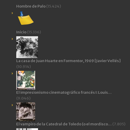
Hombre de Palo
(15.424)
Inicio
(15.336)
La casa de Juan Huarte en Formentor, 1969 [Javier Vellés]
(10.914)
El impresionismo cinematográfico francés I: Louis…
(9.046)
El vampiro de la Catedral de Toledo (o el mordisco…
(7.805)