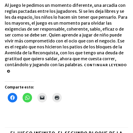
Al juego le pedimos un momento diferente, una arcadia con
reglas pactadas entre los jugadores. Si se les deja libres y se
les da espacio, los niños lo hacen sin tener que pensarlo. Para
los mayores, el juego es un momento para olvidar las
exigencias de ser responsable, coherente, sabio, eficaz o de
ser como se debe ser. Quien aprende a jugar de niño puede
vivir más comprometido con el ocio que con el negocio. Ese
es el regalo que nos hicieron los patios de los bloques de la
Avenida de la Reconquista, con los que tengo una deuda de
gratitud que quiero saldar, ahora que me cuesta correr,
contándolo y jugando con las palabras.
CONTINUAR LEYENDO
Comparte esto:
Haz
Haz
Haz
Haz
clic
clic
clic
clic
para
para
para
para
compartir
compartir
enviar
imprimir
en
en
un
(Se
Facebook
WhatsApp
enlace
abre
(Se
(Se
por
en
abre
abre
correo
una
en
en
electrónico
ventana
una
una
a
nueva)