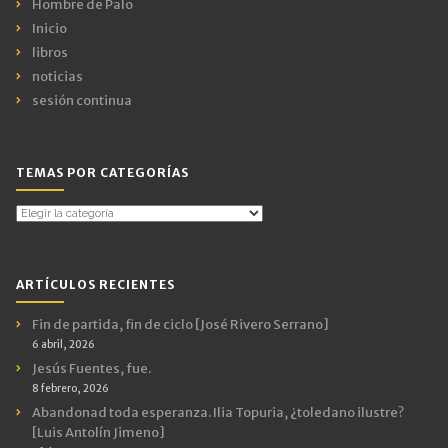
Hombre de Palo
Inicio
libros
noticias
sesión continua
TEMAS POR CATEGORÍAS
Temas
por
Categorías
ARTÍCULOS RECIENTES
Fin de partida, fin de ciclo [José Rivero Serrano]
6 abril, 2026
Jesús Fuentes, fue.
8 febrero, 2026
Abandonad toda esperanza. Ilia Topuria, ¿toledano ilustre?
[Luis Antolín Jimeno]