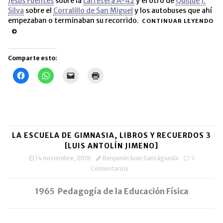
Jesús Fuentes
sobre la
carretera A-42
y el otro de
Quique J.
Silva
sobre el
Corralillo de San Miguel
y los autobuses que ahí
empezaban o terminaban su recorrido.
CONTINUAR LEYENDO
Comparte esto:
Haz
Haz
Haz
Haz
clic
clic
clic
clic
para
para
para
para
compartir
compartir
enviar
imprimir
en
en
un
(Se
Facebook
WhatsApp
enlace
abre
(Se
(Se
por
en
abre
abre
correo
una
en
en
electrónico
ventana
una
una
a
nueva)
LA ESCUELA DE GIMNASIA, LIBROS Y RECUERDOS 3
ventana
ventana
un
nueva)
nueva)
amigo
[LUIS ANTOLÍN JIMENO]
(Se
abre
14 noviembre, 2018
Benjamín Juan Santágueda
5
en
Comentarios
una
ventana
nueva)
1965 Pedagogía de la Educación Física