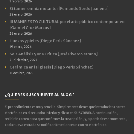
1 febrero, 2026
Et tamen omnia mutantur [Fernando Sordo Juanena]
28 enero, 2026
III MANIFIESTO CULTURAL por el arte público contemporáneo
[Gabriel Cruz Marcos]
26 enero, 2026
Huesos y pieles [Diego Peris Sánchez]
19 enero, 2026
Seis Análisis y una Crítica [José Rivero Serrano]
21 diciembre, 2025
Cerámica en la iglesia [Diego Peris Sánchez]
11 octubre, 2025
¿QUIERES SUSCRIBIRTE AL BLOG?
El procedimiento es muy sencillo. Simplemente tienes que introducir tu correo
electrónico en el recuadro inferior y clicar en SUSCRIBIR. A continuación,
recibirás correo para que confirmes la suscripción, y, a partir de ese momento,
cada nueva entrada se notificará mediante un correo electrónico.