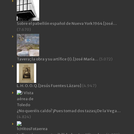
Sobre el pabellón español de Nueva York 1964 [José…
(7.670)
Tavera; la obra y su artífice (I). [José María…
(5.072)
L. H. O. O. Q. [Jesús Fuentes Lázaro]
(4.947)
¿No queréis caldo? ¡Pues tomad dos tazas¡ De la Vega…
(4.824)