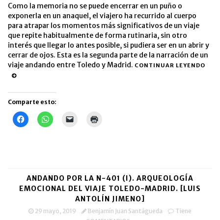
Como la memoria no se puede encerrar en un puño o
exponerla en un anaquel, el viajero ha recurrido al cuerpo
para atrapar los momentos más significativos de un viaje
que repite habitualmente de forma rutinaria, sin otro
interés que llegar lo antes posible, si pudiera ser en un abrir y
cerrar de ojos. Esta es la segunda parte de la narración de un
viaje andando entre Toledo y Madrid.
CONTINUAR LEYENDO
Comparte esto:
Haz
Haz
Haz
Haz
clic
clic
clic
clic
para
para
para
para
compartir
compartir
enviar
imprimir
en
en
un
(Se
Facebook
WhatsApp
enlace
abre
(Se
(Se
por
en
abre
abre
correo
una
en
en
electrónico
ventana
una
una
a
nueva)
ANDANDO POR LA N-401 (I). ARQUEOLOGÍA
ventana
ventana
un
nueva)
nueva)
amigo
EMOCIONAL DEL VIAJE TOLEDO-MADRID. [LUIS
(Se
ANTOLÍN JIMENO]
abre
en
29 mayo, 2019
Benjamín Juan Santágueda
Tiene
una