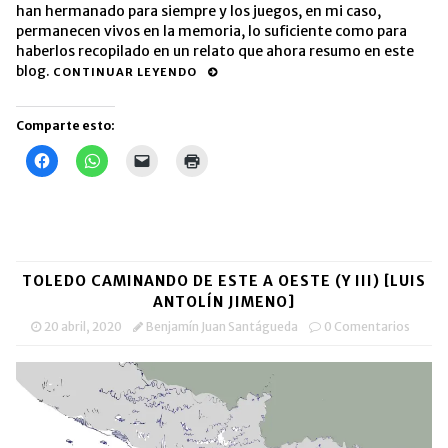
han hermanado para siempre y los juegos, en mi caso,
permanecen vivos en la memoria, lo suficiente como para
haberlos recopilado en un relato que ahora resumo en este
blog.
CONTINUAR LEYENDO
Comparte esto:
Haz
Haz
Haz
Haz
clic
clic
clic
clic
para
para
para
para
compartir
compartir
enviar
imprimir
en
en
un
(Se
Facebook
WhatsApp
enlace
abre
(Se
(Se
por
en
abre
abre
correo
una
en
en
electrónico
ventana
una
una
a
nueva)
TOLEDO CAMINANDO DE ESTE A OESTE (Y III) [LUIS
ventana
ventana
un
nueva)
nueva)
amigo
ANTOLÍN JIMENO]
(Se
abre
20 abril, 2020
Benjamín Juan Santágueda
0 Comentarios
en
una
ventana
nueva)