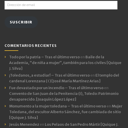
Dirección
de
email
SUSCRIBIR
COMENTARIOS RECIENTES
Todo por la patria – Tras el último verso
en
Baile de la
Academia, “de niña a mujer”, también para los civiles [Quique
J. Silva]
¡Toledanos, a estudiar! – Tras el último verso
en
El templo del
cardenal Lorenzana ( I ) [José María Martínez Arias]
Fue devastado por un incendio – Tras el último verso
en
Convento de San Juan de la Penitencia (I), Toledo: Patrimonio
desaparecido. [Joaquín López López]
Monumento a la mujer toledana – Tras el último verso
en
Mujer
Toledana, del escultor Alberto Sánchez, fue cambiada de sitio
[Quique J. Silva]
Jesús Menendez
en
Los Pelaos de San Pedro Mártir [Quique J.