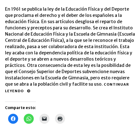
En 1961 se publica la ley de la Educación Física y del Deporte
que proclama el derecho y el deber de los españoles a la
educación física. En sus artículos desglosa el reparto de
funciones y preceptos para su desarrollo. Se crea el Instituto
Nacional de Educación Física y la Escuela de Gimnasia (Escuela
Central de Educación Física), a la que se le reconoce el trabajo
realizado, pasa a ser colaboradora de esta institución. Esta
ley acaba con la dependencia política de la educación física y
el deporte y se abren a nuevos desarrollos teóricos y
prácticos. Otra consecuencia de esta ley es la posibilidad de
que el Consejo Superior de Deportes subvencione nuevas
instalaciones en la Escuela de Gimnasia, pero esto requiere
que se abra a la población civil y facilite su uso.
CONTINUAR
LEYENDO
Comparte esto:
Haz
Haz
Haz
Haz
clic
clic
clic
clic
para
para
para
para
compartir
compartir
enviar
imprimir
en
en
un
(Se
Facebook
WhatsApp
enlace
abre