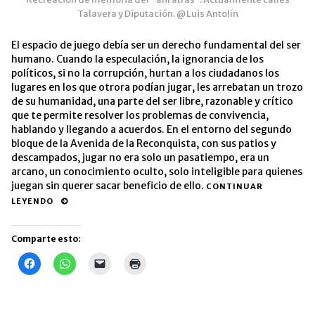
Talavera y Diputación. @Luis Antolín
El espacio de juego debía ser un derecho fundamental del ser
humano. Cuando la especulación, la ignorancia de los
políticos, si no la corrupción, hurtan a los ciudadanos los
lugares en los que otrora podían jugar, les arrebatan un trozo
de su humanidad, una parte del ser libre, razonable y crítico
que te permite resolver los problemas de convivencia,
hablando y llegando a acuerdos. En el entorno del segundo
bloque de la Avenida de la Reconquista, con sus patios y
descampados, jugar no era solo un pasatiempo, era un
arcano, un conocimiento oculto, solo inteligible para quienes
juegan sin querer sacar beneficio de ello.
CONTINUAR
LEYENDO
Comparte esto:
Haz
Haz
Haz
Haz
clic
clic
clic
clic
para
para
para
para
compartir
compartir
enviar
imprimir
en
en
un
(Se
Facebook
WhatsApp
enlace
abre