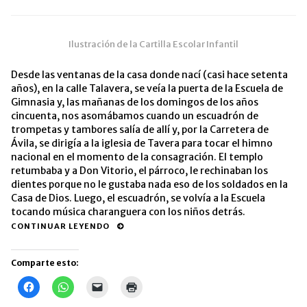
Ilustración de la Cartilla Escolar Infantil
Desde las ventanas de la casa donde nací (casi hace setenta
años), en la calle Talavera, se veía la puerta de la Escuela de
Gimnasia y, las mañanas de los domingos de los años
cincuenta, nos asomábamos cuando un escuadrón de
trompetas y tambores salía de allí y, por la Carretera de
Ávila, se dirigía a la iglesia de Tavera para tocar el himno
nacional en el momento de la consagración. El templo
retumbaba y a Don Vitorio, el párroco, le rechinaban los
dientes porque no le gustaba nada eso de los soldados en la
Casa de Dios. Luego, el escuadrón, se volvía a la Escuela
tocando música charanguera con los niños detrás.
CONTINUAR LEYENDO
Comparte esto:
Haz
Haz
Haz
Haz
clic
clic
clic
clic
para
para
para
para