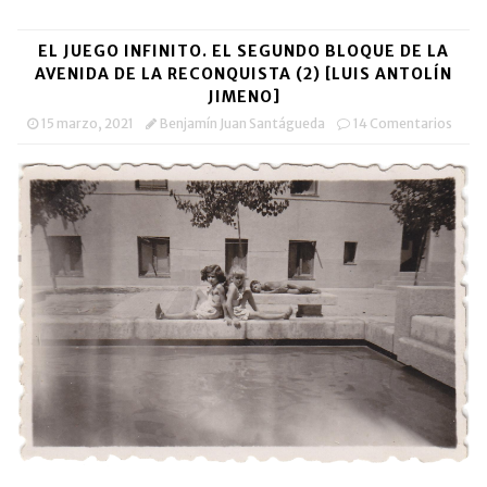
(Se
(Se
por
en
abre
abre
correo
una
en
en
electrónico
ventana
una
una
a
nueva)
EL JUEGO INFINITO. EL SEGUNDO BLOQUE DE LA
ventana
ventana
un
nueva)
nueva)
amigo
AVENIDA DE LA RECONQUISTA (2) [LUIS ANTOLÍN
(Se
JIMENO]
abre
en
15 marzo, 2021
Benjamín Juan Santágueda
14 Comentarios
una
ventana
nueva)