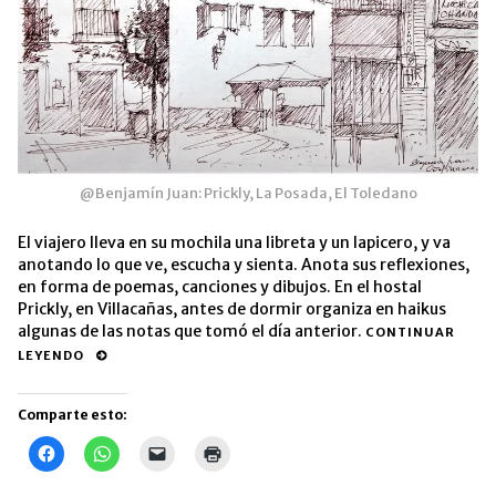
@Benjamín Juan: Prickly, La Posada, El Toledano
El viajero lleva en su mochila una libreta y un lapicero, y va
anotando lo que ve, escucha y sienta. Anota sus reflexiones,
en forma de poemas, canciones y dibujos. En el hostal
Prickly, en Villacañas, antes de dormir organiza en haikus
algunas de las notas que tomó el día anterior.
CONTINUAR
LEYENDO
Comparte esto:
Haz
Haz
Haz
Haz
clic
clic
clic
clic
para
para
para
para
compartir
compartir
enviar
imprimir