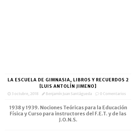
(Se
(Se
por
en
abre
abre
correo
una
en
en
electrónico
ventana
una
una
a
nueva)
ventana
ventana
un
nueva)
nueva)
amigo
(Se
abre
en
una
ventana
nueva)
LA ESCUELA DE GIMNASIA, LIBROS Y RECUERDOS 2
[LUIS ANTOLÍN JIMENO]
3 octubre, 2018
Benjamín Juan Santágueda
0 Comentarios
1938 y 1939. Nociones Teóricas para la Educación
Física y Curso para instructores del F.E.T. y de las
J.O.N.S.