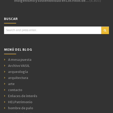
Indigenismo y sostenibilidad en Los Hitos de…
(4.803)
BUSCAR
Search
for:
MENÚ DEL BLOG
A mesa puesta
Archivo VASIL
arqueología
arquitectura
arte
contacto
Enlaces de interés
HELPatrimonio
hombre de palo