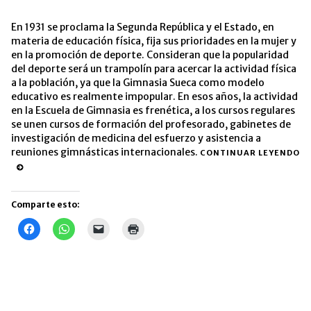
En 1931 se proclama la Segunda República y el Estado, en
materia de educación física, fija sus prioridades en la mujer y
en la promoción de deporte. Consideran que la popularidad
del deporte será un trampolín para acercar la actividad física
a la población, ya que la Gimnasia Sueca como modelo
educativo es realmente impopular. En esos años, la actividad
en la Escuela de Gimnasia es frenética, a los cursos regulares
se unen cursos de formación del profesorado, gabinetes de
investigación de medicina del esfuerzo y asistencia a
reuniones gimnásticas internacionales.
CONTINUAR LEYENDO
Comparte esto:
Haz
Haz
Haz
Haz
clic
clic
clic
clic
para
para
para
para
compartir
compartir
enviar
imprimir
en
en
un
(Se
Facebook
WhatsApp
enlace
abre
(Se
(Se
por
en
abre
abre
correo
una
en
en
electrónico
ventana
una
una
a
nueva)