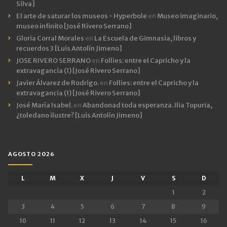
Silva]
El arte de saturar los museos - Hyperbole
en
Museo imaginario,
museo infinito [José Rivero Serrano]
Gloria Corral Morales
en
La Escuela de Gimnasia, libros y
recuerdos 3 [Luis Antolín Jimeno]
JOSE RIVERO SERRANO
en
Follies: entre el Capricho y la
extravagancia (1) [José Rivero Serrano]
Javier Álvarez de Rodrigo.
en
Follies: entre el Capricho y la
extravagancia (1) [José Rivero Serrano]
José María Isabel.
en
Abandonad toda esperanza. Ilia Topuria,
¿toledano ilustre? [Luis Antolín Jimeno]
AGOSTO 2026
L
M
X
J
V
S
D
1
2
3
4
5
6
7
8
9
10
11
12
13
14
15
16