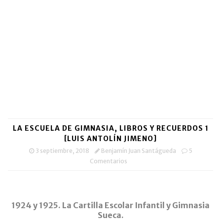
ventana
ventana
un
nueva)
nueva)
amigo
(Se
abre
en
una
ventana
nueva)
LA ESCUELA DE GIMNASIA, LIBROS Y RECUERDOS 1
[LUIS ANTOLÍN JIMENO]
3 septiembre, 2018
Benjamín Juan Santágueda
5
Comentarios
1924 y 1925. La Cartilla Escolar Infantil y Gimnasia
Sueca.