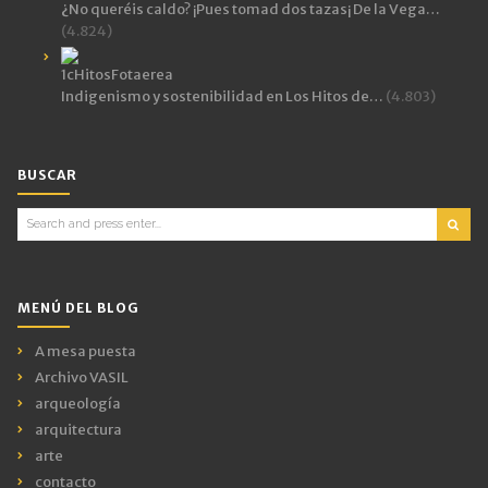
¿No queréis caldo? ¡Pues tomad dos tazas¡ De la Vega…
(4.824)
Indigenismo y sostenibilidad en Los Hitos de…
(4.803)
BUSCAR
Search
for:
MENÚ DEL BLOG
A mesa puesta
Archivo VASIL
arqueología
arquitectura
arte
contacto