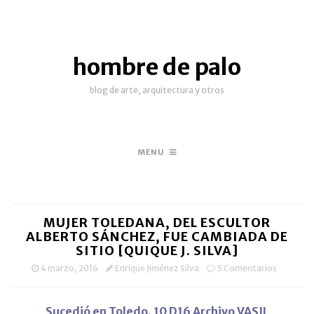
hombre de palo
blog de arte, arquitectura y otros
MENU
MUJER TOLEDANA, DEL ESCULTOR
ALBERTO SÁNCHEZ, FUE CAMBIADA DE
SITIO [QUIQUE J. SILVA]
4 marzo, 2016
Enrique Jiménez Silva
5 Comentarios
Sucedió en Toledo. 10 D16 Archivo VASIL