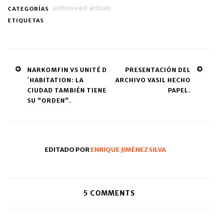
archivo vasil
artículo
CATEGORÍAS
ETIQUETAS
Post
NARKOMFIN VS UNITÉ D
PRESENTACIÓN DEL
´HABITATION: LA
ARCHIVO VASIL HECHO
navigation
CIUDAD TAMBIÉN TIENE
PAPEL.
SU “ORDEN”.
EDITADO POR
ENRIQUE JIMÉNEZ SILVA
5
COMMENTS