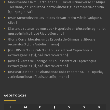
Monumento a la mujer toledana – Tras el último verso
en
Mujer
Toledana, del escultor Alberto Sánchez, fue cambiada de sitio
[Quique J. Silva]
Jesús Menendez
en
Los Pelaos de San Pedro Mártir [Quique J.
Silva]
El arte de saturar los museos - Hyperbole
en
Museo imaginario,
museo infinito [José Rivero Serrano]
Gloria Corral Morales
en
La Escuela de Gimnasia, libros y
recuerdos 3 [Luis Antolín Jimeno]
JOSE RIVERO SERRANO
en
Follies: entre el Capricho y la
extravagancia (1) [José Rivero Serrano]
Javier Álvarez de Rodrigo.
en
Follies: entre el Capricho y la
extravagancia (1) [José Rivero Serrano]
José María Isabel.
en
Abandonad toda esperanza. Ilia Topuria,
¿toledano ilustre? [Luis Antolín Jimeno]
AGOSTO 2026
L
M
X
J
V
S
D