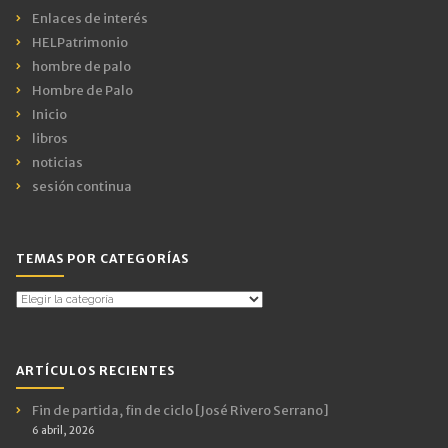
Enlaces de interés
HELPatrimonio
hombre de palo
Hombre de Palo
Inicio
libros
noticias
sesión continua
TEMAS POR CATEGORÍAS
Temas
por
Categorías
ARTÍCULOS RECIENTES
Fin de partida, fin de ciclo [José Rivero Serrano]
6 abril, 2026