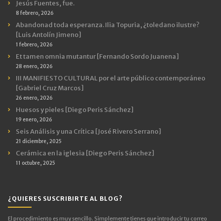
Jesús Fuentes, fue.
8 febrero, 2026
Abandonad toda esperanza. Ilia Topuria, ¿toledano ilustre?
[Luis Antolín Jimeno]
1 febrero, 2026
Et tamen omnia mutantur [Fernando Sordo Juanena]
28 enero, 2026
III MANIFIESTO CULTURAL por el arte público contemporáneo
[Gabriel Cruz Marcos]
26 enero, 2026
Huesos y pieles [Diego Peris Sánchez]
19 enero, 2026
Seis Análisis y una Crítica [José Rivero Serrano]
21 diciembre, 2025
Cerámica en la iglesia [Diego Peris Sánchez]
11 octubre, 2025
¿QUIERES SUSCRIBIRTE AL BLOG?
El procedimiento es muy sencillo. Simplemente tienes que introducir tu correo