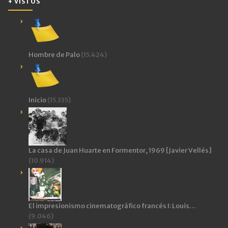
+ VISTOS
Hombre de Palo
(15.424)
Inicio
(15.335)
La casa de Juan Huarte en Formentor, 1969 [Javier Vellés]
(10.914)
El impresionismo cinematográfico francés I: Louis…
(9.046)