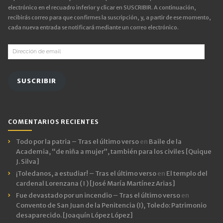
electrónico en el recuadro inferior y clicar en SUSCRIBIR. A continuación,
recibirás correo para que confirmes la suscripción, y, a partir de ese momento,
cada nueva entrada se notificará mediante un correo electrónico.
Dirección
de
email
SUSCRIBIR
COMENTARIOS RECIENTES
Todo por la patria – Tras el último verso
en
Baile de la
Academia, “de niña a mujer”, también para los civiles [Quique
J. Silva]
¡Toledanos, a estudiar! – Tras el último verso
en
El templo del
cardenal Lorenzana ( I ) [José María Martínez Arias]
Fue devastado por un incendio – Tras el último verso
en
Convento de San Juan de la Penitencia (I), Toledo: Patrimonio
desaparecido. [Joaquín López López]