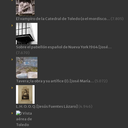
El vampiro de la Catedral de Toledo (o el mordisco…
(7.805)
Sobre el pabellón español de Nueva York 1964 [José…
(7.670)
Tavera; la obra y su artífice (I). [José María…
(5.072)
L. H. O. O. Q. [Jesús Fuentes Lázaro]
(4.946)