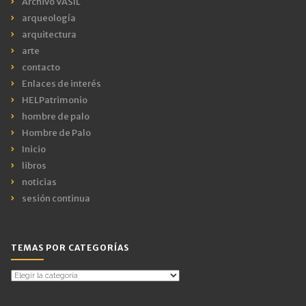
Archivo VASIL
arqueología
arquitectura
arte
contacto
Enlaces de interés
HELPatrimonio
hombre de palo
Hombre de Palo
Inicio
libros
noticias
sesión continua
TEMAS POR CATEGORÍAS
Temas
por
Categorías