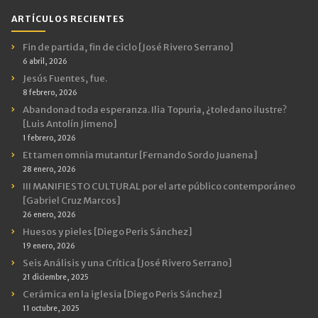
ARTÍCULOS RECIENTES
Fin de partida, fin de ciclo [José Rivero Serrano]
6 abril, 2026
Jesús Fuentes, fue.
8 febrero, 2026
Abandonad toda esperanza. Ilia Topuria, ¿toledano ilustre?
[Luis Antolín Jimeno]
1 febrero, 2026
Et tamen omnia mutantur [Fernando Sordo Juanena]
28 enero, 2026
III MANIFIESTO CULTURAL por el arte público contemporáneo
[Gabriel Cruz Marcos]
26 enero, 2026
Huesos y pieles [Diego Peris Sánchez]
19 enero, 2026
Seis Análisis y una Crítica [José Rivero Serrano]
21 diciembre, 2025
Cerámica en la iglesia [Diego Peris Sánchez]
11 octubre, 2025