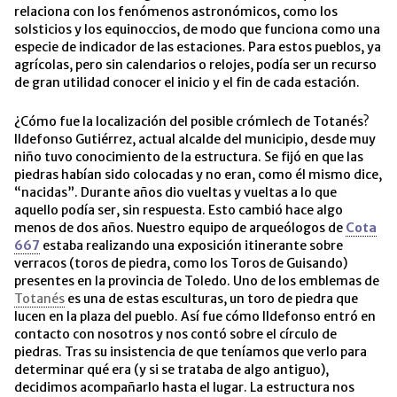
relaciona con los fenómenos astronómicos, como los
solsticios y los equinoccios, de modo que funciona como una
especie de indicador de las estaciones. Para estos pueblos, ya
agrícolas, pero sin calendarios o relojes, podía ser un recurso
de gran utilidad conocer el inicio y el fin de cada estación.
¿Cómo fue la localización del posible crómlech de Totanés?
Ildefonso Gutiérrez, actual alcalde del municipio, desde muy
niño tuvo conocimiento de la estructura. Se fijó en que las
piedras habían sido colocadas y no eran, como él mismo dice,
“nacidas”. Durante años dio vueltas y vueltas a lo que
aquello podía ser, sin respuesta. Esto cambió hace algo
menos de dos años. Nuestro equipo de arqueólogos de
Cota
667
estaba realizando una exposición itinerante sobre
verracos (toros de piedra, como los Toros de Guisando)
presentes en la provincia de Toledo. Uno de los emblemas de
Totanés
es una de estas esculturas, un toro de piedra que
lucen en la plaza del pueblo. Así fue cómo Ildefonso entró en
contacto con nosotros y nos contó sobre el círculo de
piedras. Tras su insistencia de que teníamos que verlo para
determinar qué era (y si se trataba de algo antiguo),
decidimos acompañarlo hasta el lugar. La estructura nos