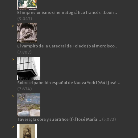
El impresionismo cinematográfico francés I: Louis…
(9.047)
El vampiro de la Catedral de Toledo (o el mordisco…
(7.807)
Sobre el pabellón español de Nueva York 1964 [José…
(7.674)
Tavera; la obra y su artífice (I). [José María…
(5.072)