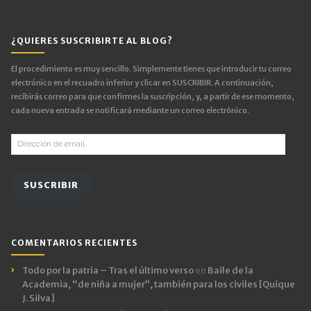
¿QUIERES SUSCRIBIRTE AL BLOG?
El procedimiento es muy sencillo. Simplemente tienes que introducir tu correo
electrónico en el recuadro inferior y clicar en SUSCRIBIR. A continuación,
recibirás correo para que confirmes la suscripción, y, a partir de ese momento,
cada nueva entrada se notificará mediante un correo electrónico.
Dirección
de
email
SUSCRIBIR
COMENTARIOS RECIENTES
Todo por la patria – Tras el último verso
en
Baile de la
Academia, “de niña a mujer”, también para los civiles [Quique
J. Silva]