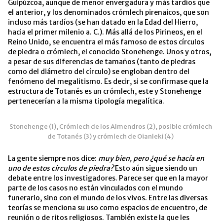
Guipúzcoa, aunque de menor envergadura y más tardíos que
el anterior, y los denominados crómlech pirenaicos, que son
incluso más tardíos (se han datado en la Edad del Hierro,
hacia el primer milenio a. C.). Más allá de los Pirineos, en el
Reino Unido, se encuentra el más famoso de estos círculos
de piedra o crómlech, el conocido Stonehenge. Unos y otros,
a pesar de sus diferencias de tamaños (tanto de piedras
como del diámetro del círculo) se engloban dentro del
fenómeno del megalitismo. Es decir, si se confirmase que la
estructura de Totanés es un crómlech, este y Stonehenge
pertenecerían a la misma tipología megalítica.
Stonehenge (1), Crómlech de los Almendros (2), posible crómlech
de Totanés (3) y crómlech de Oianleki (4)
La gente siempre nos dice:
muy bien, pero ¿qué se hacía en
uno de estos círculos de piedra?
Esto aún sigue siendo un
debate entre los investigadores. Parece ser que en la mayor
parte de los casos no están vinculados con el mundo
funerario, sino con el mundo de los vivos. Entre las diversas
teorías se menciona su uso como espacios de encuentro, de
reunión o de ritos religiosos. También existe la que les