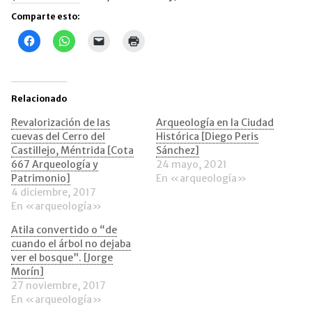
Comparte esto:
Haz
Haz
Haz
Haz
clic
clic
clic
clic
para
para
para
para
compartir
compartir
enviar
imprimir
en
en
un
(Se
Facebook
WhatsApp
enlace
abre
(Se
(Se
por
en
Relacionado
abre
abre
correo
una
en
en
electrónico
ventana
una
una
a
nueva)
Revalorización de las
Arqueología en la Ciudad
ventana
ventana
un
cuevas del Cerro del
Histórica [Diego Peris
nueva)
nueva)
amigo
(Se
Castillejo, Méntrida [Cota
Sánchez]
abre
667 Arqueología y
24 mayo, 2021
en
una
Patrimonio]
En «arqueología»
ventana
4 diciembre, 2017
nueva)
En «arqueología»
Atila convertido o “de
cuando el árbol no dejaba
ver el bosque”. [Jorge
Morín]
27 noviembre, 2017
En «arqueología»