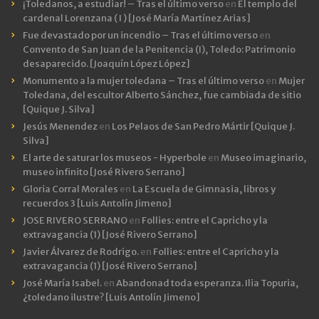
¡Toledanos, a estudiar! – Tras el último verso
en
El templo del
cardenal Lorenzana ( I ) [José María Martínez Arias]
Fue devastado por un incendio – Tras el último verso
en
Convento de San Juan de la Penitencia (I), Toledo: Patrimonio
desaparecido. [Joaquín López López]
Monumento a la mujer toledana – Tras el último verso
en
Mujer
Toledana, del escultor Alberto Sánchez, fue cambiada de sitio
[Quique J. Silva]
Jesús Menendez
en
Los Pelaos de San Pedro Mártir [Quique J.
Silva]
El arte de saturar los museos - Hyperbole
en
Museo imaginario,
museo infinito [José Rivero Serrano]
Gloria Corral Morales
en
La Escuela de Gimnasia, libros y
recuerdos 3 [Luis Antolín Jimeno]
JOSE RIVERO SERRANO
en
Follies: entre el Capricho y la
extravagancia (1) [José Rivero Serrano]
Javier Álvarez de Rodrigo.
en
Follies: entre el Capricho y la
extravagancia (1) [José Rivero Serrano]
José María Isabel.
en
Abandonad toda esperanza. Ilia Topuria,
¿toledano ilustre? [Luis Antolín Jimeno]