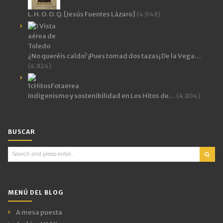
L. H. O. O. Q. [Jesús Fuentes Lázaro]
(4.948)
¿No queréis caldo? ¡Pues tomad dos tazas¡ De la Vega…
(4.824)
Indigenismo y sostenibilidad en Los Hitos de…
(4.804)
BUSCAR
Search
for:
MENÚ DEL BLOG
A mesa puesta