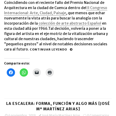
Coincidiendo con el reciente fallo del Premio Nacional de
Arquitectura en la ciudad de Cuenca dentro del
II Congreso
Internacional: Arte, Ciudad, Paisaje
, que menos que echar
nuevamente la vista atrás para buscar la analogía con la
incorporación de la
colección de arte abstracto Español
en
esta ciudad allá por 1966.Tal decisión, volvería a poner a la
figura del artista en el eje motriz de la vitalización urbana y
cultural de nuestras ciudades, haciendo trascender
“pequeños gestos” al nivel de notables decisiones sociales
cara al futuro.
CONTINUAR LEYENDO
Comparte esto:
Haz
Haz
Haz
Haz
clic
clic
clic
clic
para
para
para
para
compartir
compartir
enviar
imprimir
en
en
un
(Se
Facebook
WhatsApp
enlace
abre
(Se
(Se
por
en
abre
abre
correo
una
en
en
electrónico
ventana
una
una
a
nueva)
LA ESCALERA: FORMA, FUNCIÓN Y ALGO MÁS [JOSÉ
ventana
ventana
un
nueva)
nueva)
amigo
Mª MARTÍNEZ ARIAS]
(Se
abre
6 noviembre, 2019
José María Martínez Arias
0 Comentarios