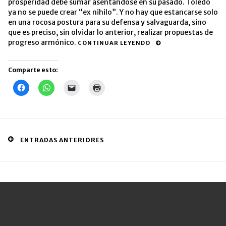
prosperidad debe sumar asentándose en su pasado. Toledo
ya no se puede crear “ex nihilo”. Y no hay que estancarse solo
en una rocosa postura para su defensa y salvaguarda, sino
que es preciso, sin olvidar lo anterior, realizar propuestas de
progreso armónico.
CONTINUAR LEYENDO
Comparte esto:
Haz
Haz
Haz
Haz
clic
clic
clic
clic
para
para
para
para
compartir
compartir
enviar
imprimir
en
en
un
(Se
Facebook
WhatsApp
enlace
abre
(Se
(Se
por
en
abre
abre
correo
una
en
en
electrónico
ventana
Posts
ENTRADAS ANTERIORES
una
una
a
nueva)
ventana
ventana
un
navigation
nueva)
nueva)
amigo
(Se
abre
en
una
ventana
nueva)