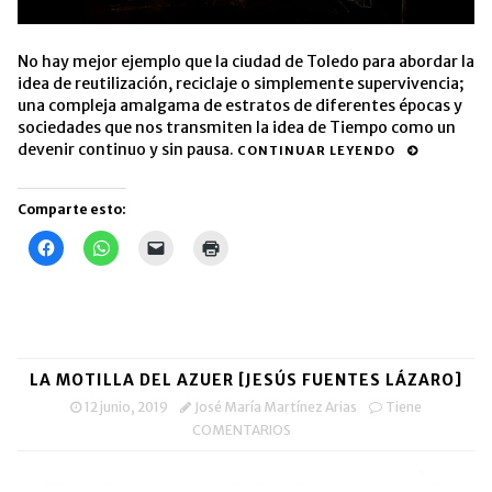
No hay mejor ejemplo que la ciudad de Toledo para abordar la
idea de reutilización, reciclaje o simplemente supervivencia;
una compleja amalgama de estratos de diferentes épocas y
sociedades que nos transmiten la idea de Tiempo como un
devenir continuo y sin pausa.
CONTINUAR LEYENDO
Comparte esto:
Haz
Haz
Haz
Haz
clic
clic
clic
clic
para
para
para
para
compartir
compartir
enviar
imprimir
en
en
un
(Se
Facebook
WhatsApp
enlace
abre
(Se
(Se
por
en
abre
abre
correo
una
en
en
electrónico
ventana
una
una
a
nueva)
LA MOTILLA DEL AZUER [JESÚS FUENTES LÁZARO]
ventana
ventana
un
nueva)
nueva)
amigo
12 junio, 2019
José María Martínez Arias
Tiene
(Se
abre
COMENTARIOS
en
una
ventana
nueva)