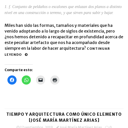
1. f. Conjunto de peldaños o escalones que enlazan dos planos a distinto
nivel en una construcción o terreno, y que sirven para subir y bajar.
Miles han sido las formas, tamaños y materiales que ha
venido adoptando a lo largo de siglos de existencia, pero
¿nos hemos detenido a recapacitar en profundidad acerca de
este peculiar artefacto que nos ha acompañado desde
siempre en la labor de hacer arquitectura?
CONTINUAR
LEYENDO
Comparte esto:
Haz
Haz
Haz
Haz
clic
clic
clic
clic
para
para
para
para
compartir
compartir
enviar
imprimir
en
en
un
(Se
Facebook
WhatsApp
enlace
abre
(Se
(Se
por
en
abre
abre
correo
una
en
en
electrónico
ventana
una
una
a
nueva)
TIEMPO Y ARQUITECTURA COMO ÚNICO ELEMENTO
ventana
ventana
un
nueva)
nueva)
amigo
[JOSÉ MARÍA MARTÍNEZ ARIAS]
(Se
abre
17 septiembre, 2019
José María Martínez Arias
0