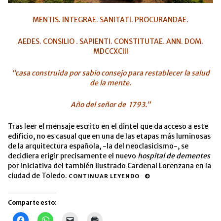
MENTIS. INTEGRAE. SANITATI. PROCURANDAE.
AEDES. CONSILIO . SAPIENTI. CONSTITUTAE. ANN. DOM.
MDCCXCIII
“casa construida por sabio consejo para restablecer la salud
de la mente.
Año del señor de 1793.”
Tras leer el mensaje escrito en el dintel que da acceso a este
edificio, no es casual que en una de las etapas más luminosas
de la arquitectura española, -la del neoclasicismo-, se
decidiera erigir precisamente el nuevo
hospital de dementes
por iniciativa del también ilustrado Cardenal Lorenzana en la
ciudad de Toledo.
CONTINUAR LEYENDO
Comparte esto:
Haz
Haz
Haz
Haz