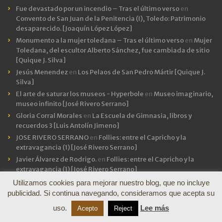
Fue devastado por un incendio – Tras el último verso
en
Convento de San Juan de la Penitencia (I), Toledo: Patrimonio
desaparecido. [Joaquín López López]
Monumento a la mujer toledana – Tras el último verso
en
Mujer
Toledana, del escultor Alberto Sánchez, fue cambiada de sitio
[Quique J. Silva]
Jesús Menendez
en
Los Pelaos de San Pedro Mártir [Quique J.
Silva]
El arte de saturar los museos - Hyperbole
en
Museo imaginario,
museo infinito [José Rivero Serrano]
Gloria Corral Morales
en
La Escuela de Gimnasia, libros y
recuerdos 3 [Luis Antolín Jimeno]
JOSE RIVERO SERRANO
en
Follies: entre el Capricho y la
extravagancia (1) [José Rivero Serrano]
Javier Álvarez de Rodrigo.
en
Follies: entre el Capricho y la
extravagancia (1) [José Rivero Serrano]
José María Isabel.
en
Abandonad toda esperanza. Ilia Topuria,
Utilizamos cookies para mejorar nuestro blog, que no incluye
¿toledano ilustre? [Luis Antolín Jimeno]
publicidad. Si continua navegando, consideramos que acepta su
uso.
Lee más
Acepto
Reject