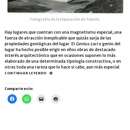
Fotografía de la Diputación de Toledo.
Hay lugares que cuentan con una magnetismo especial, una
fuerza de atracción inexplicable que quizás surja de las
propiedades geológicas del lugar. El
Genius Loci
o genio del
lugar ha hecho posible erigir en ellos obras de destacado
interés arquitectónico que en ocasiones suponen lo más
elaborado de una determinada tipología constructiva, o en
otras toda una rareza que lo hace si cabe, aun más especial.
CONTINUAR LEYENDO
Comparte esto:
Haz
Haz
Haz
Haz
clic
clic
clic
clic
para
para
para
para
compartir
compartir
enviar
imprimir
en
en
un
(Se
Facebook
WhatsApp
enlace
abre
(Se
(Se
por
en
abre
abre
correo
una
en
en
electrónico
ventana