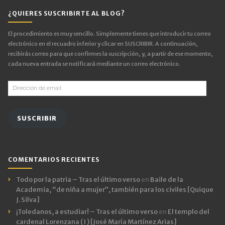
¿QUIERES SUSCRIBIRTE AL BLOG?
El procedimiento es muy sencillo. Simplemente tienes que introducir tu correo
electrónico en el recuadro inferior y clicar en SUSCRIBIR. A continuación,
recibirás correo para que confirmes la suscripción, y, a partir de ese momento,
cada nueva entrada se notificará mediante un correo electrónico.
Dirección
de
email
SUSCRIBIR
COMENTARIOS RECIENTES
Todo por la patria – Tras el último verso
en
Baile de la
Academia, “de niña a mujer”, también para los civiles [Quique
J. Silva]
¡Toledanos, a estudiar! – Tras el último verso
en
El templo del
cardenal Lorenzana ( I ) [José María Martínez Arias]