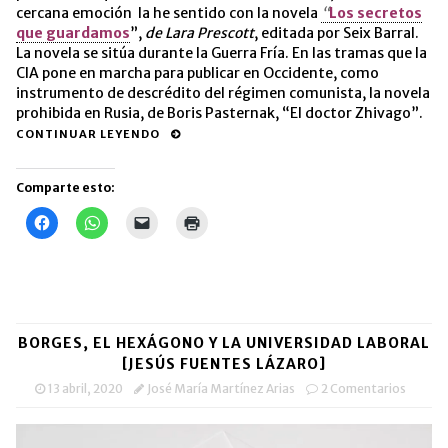
cercana emoción la he sentido con la novela
“
Los secretos
que guardamos
”,
de Lara Prescott
, editada por Seix Barral.
La novela se sitúa durante la Guerra Fría. En las tramas que la
CIA pone en marcha para publicar en Occidente, como
instrumento de descrédito del régimen comunista, la novela
prohibida en Rusia, de Boris Pasternak, “El doctor Zhivago”.
CONTINUAR LEYENDO
Comparte esto:
Haz
Haz
Haz
Haz
clic
clic
clic
clic
para
para
para
para
compartir
compartir
enviar
imprimir
en
en
un
(Se
Facebook
WhatsApp
enlace
abre
(Se
(Se
por
en
abre
abre
correo
una
en
en
electrónico
ventana
una
una
a
nueva)
BORGES, EL HEXÁGONO Y LA UNIVERSIDAD LABORAL
ventana
ventana
un
nueva)
nueva)
amigo
[JESÚS FUENTES LÁZARO]
(Se
abre
13 abril, 2020
José María Martínez Arias
2 Comentarios
en
una
ventana
nueva)