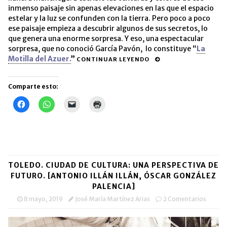
inmenso paisaje sin apenas elevaciones en las que el espacio
estelar y la luz se confunden con la tierra. Pero poco a poco
ese paisaje empieza a descubrir algunos de sus secretos, lo
que genera una enorme sorpresa. Y eso, una espectacular
sorpresa, que no conoció García Pavón, lo constituye “
La
Motilla del Azuer.
”
CONTINUAR LEYENDO
Comparte esto:
Haz
Haz
Haz
Haz
clic
clic
clic
clic
para
para
para
para
compartir
compartir
enviar
imprimir
en
en
un
(Se
Facebook
WhatsApp
enlace
abre
(Se
(Se
por
en
abre
abre
correo
una
en
en
electrónico
ventana
una
una
a
nueva)
TOLEDO. CIUDAD DE CULTURA: UNA PERSPECTIVA DE
ventana
ventana
un
nueva)
nueva)
amigo
FUTURO. [ANTONIO ILLÁN ILLÁN, ÓSCAR GONZÁLEZ
(Se
PALENCIA]
abre
en
8 mayo, 2019
José María Martínez Arias
2 Comentarios
una
ventana
nueva)