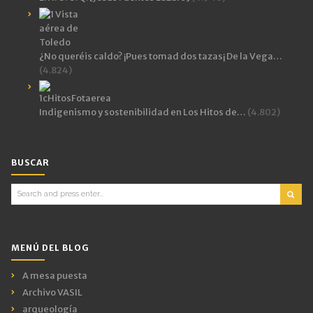
¿No queréis caldo? ¡Pues tomad dos tazas¡ De la Vega…
(4.824)
Indigenismo y sostenibilidad en Los Hitos de…
(4.802)
BUSCAR
Search
for:
MENÚ DEL BLOG
A mesa puesta
Archivo VASIL
arqueología