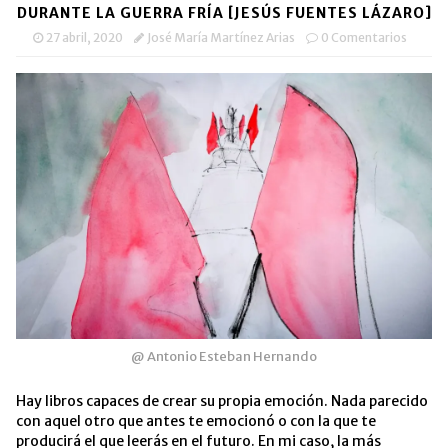
una
una
a
nueva)
DURANTE LA GUERRA FRÍA [JESÚS FUENTES LÁZARO]
ventana
ventana
un
nueva)
nueva)
amigo
27 abril, 2020
José María Martínez Arias
0 Comentarios
(Se
abre
en
una
ventana
nueva)
@ Antonio Esteban Hernando
Hay libros capaces de crear su propia emoción. Nada parecido
con aquel otro que antes te emocionó o con la que te
producirá el que leerás en el futuro. En mi caso, la más