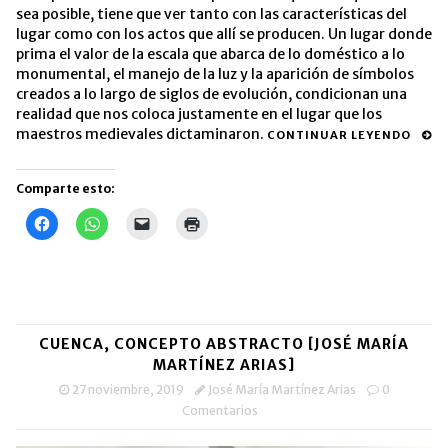
sea posible, tiene que ver tanto con las características del
lugar como con los actos que allí se producen. Un lugar donde
prima e
l valor de la escala que abarca de lo doméstico a lo
monumental, el manejo de la luz y la aparición de símbolos
creados a lo largo de siglos de evolución, condicionan una
realidad que nos coloca justamente en el lugar que los
maestros medievales dictaminaron.
CONTINUAR LEYENDO
Comparte esto:
Haz
Haz
Haz
Haz
clic
clic
clic
clic
para
para
para
para
compartir
compartir
enviar
imprimir
en
en
un
(Se
Facebook
WhatsApp
enlace
abre
(Se
(Se
por
en
abre
abre
correo
una
en
en
electrónico
ventana
una
una
a
nueva)
CUENCA, CONCEPTO ABSTRACTO [JOSÉ MARÍA
ventana
ventana
un
nueva)
nueva)
amigo
MARTÍNEZ ARIAS]
(Se
abre
27 noviembre, 2019
José María Martínez Arias
0
en
Comentarios
una
ventana
nueva)