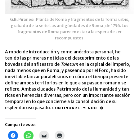
G.B. Piranesi. Planta de Roma y fragmentos de la forma urbis,
grabado de la serie Las antigüedades de Roma, de 1756. Los
fragmentos de Roma parecen estar a la espera de ser
recompuestos.
A modo de introducción y como anécdota personal, he
tenido las primeras noticias del descubrimiento de las
bóvedas del anfiteatro de
Toletum
en la capital del Imperio,
nada menos que en Roma, y paseando por el Foro, ha sido
inevitable lanzar paralelismos en cómo el tiempo presente
define ambos territorios en lo que a su pasado romano se
refiere. Ambas ciudades Patrimonio de la Humanidad y tan
ricas en herencias diversas, pero con un importante escalón
temporal en lo que concierne a la consolidación de su
esplendoroso pasado.
CONTINUAR LEYENDO
Comparte esto:
Haz
Haz
Haz
Haz
clic
clic
clic
clic