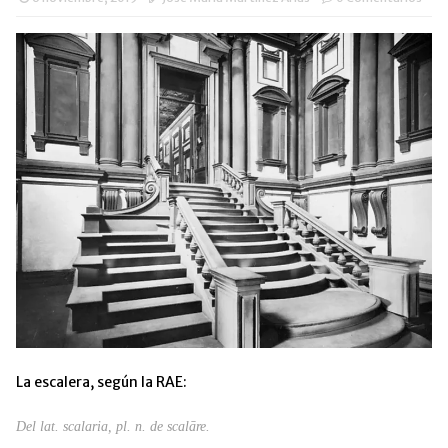
en
una
ventana
nueva)
La escalera, según la RAE:
Del lat. scalaria, pl. n. de scalāre.