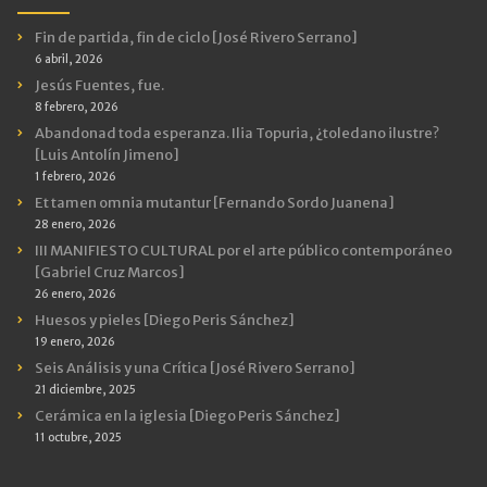
Fin de partida, fin de ciclo [José Rivero Serrano]
6 abril, 2026
Jesús Fuentes, fue.
8 febrero, 2026
Abandonad toda esperanza. Ilia Topuria, ¿toledano ilustre?
[Luis Antolín Jimeno]
1 febrero, 2026
Et tamen omnia mutantur [Fernando Sordo Juanena]
28 enero, 2026
III MANIFIESTO CULTURAL por el arte público contemporáneo
[Gabriel Cruz Marcos]
26 enero, 2026
Huesos y pieles [Diego Peris Sánchez]
19 enero, 2026
Seis Análisis y una Crítica [José Rivero Serrano]
21 diciembre, 2025
Cerámica en la iglesia [Diego Peris Sánchez]
11 octubre, 2025