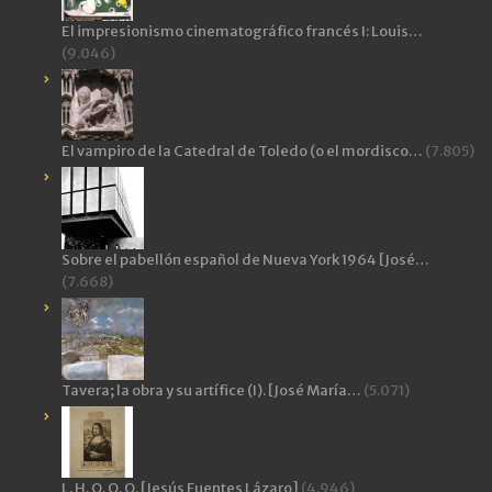
El impresionismo cinematográfico francés I: Louis…
(9.046)
El vampiro de la Catedral de Toledo (o el mordisco…
(7.805)
Sobre el pabellón español de Nueva York 1964 [José…
(7.668)
Tavera; la obra y su artífice (I). [José María…
(5.071)
L. H. O. O. Q. [Jesús Fuentes Lázaro]
(4.946)