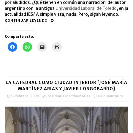
por aludidos. ¿Qué tienen en común una narración del autor
argentino con la antigua
Universidad Laboral de Toledo
, en la
actualidad IES? A simple vista, nada. Pero, sigan leyendo.
CONTINUAR LEYENDO
Comparte esto:
Haz
Haz
Haz
Haz
clic
clic
clic
clic
para
para
para
para
compartir
compartir
enviar
imprimir
en
en
un
(Se
Facebook
WhatsApp
enlace
abre
(Se
(Se
por
en
abre
abre
correo
una
en
en
electrónico
ventana
una
una
a
nueva)
LA CATEDRAL COMO CIUDAD INTERIOR [JOSÉ MARÍA
ventana
ventana
un
nueva)
nueva)
amigo
MARTÍNEZ ARIAS Y JAVIER LONGOBARDO]
(Se
abre
17 febrero, 2020
José María Martínez Arias
0 Comentarios
en
una
ventana
nueva)