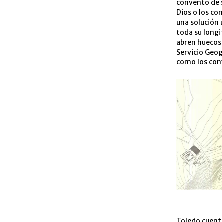
convento de 
Dios o los co
una solución 
toda su longi
abren huecos a
Servicio Geog
como los con
Toledo cuenta