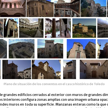
Plano de situación de los conventos en el casco histórico de Toledo
de grandes edificios cerrados al exterior con muros de grandes d
os interiores configura zonas amplias con una imagen urbana opac
andes muros en toda su superficie. Manzanas enteras como la que 