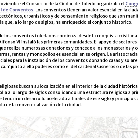
oviembre el Consorcio de la Ciudad de Toledo organizaba el
Cong
al de Conventos
. Los conventos tienen un valor esencial en la ciu
tectónicos, urbanísticos y de pensamiento religioso que son mani
a que, a lo largo de siglos, ha enriquecido el conjunto histórico.
de los conventos toledanos comienza desde la conquista cristiana 
 Alfonso VI instaló las primeras comunidades. El apoyo de sectores
 que realiza numerosas donaciones y concede a los monasterios y 
ierras, rentas y monopolios es esencial en su origen. La aristocraci
niciales para la instalación de los conventos donando casas y solare
ica. Y junto a ello poderes como el del cardenal Cisneros o de las p
ligiosas buscan su localización en el interior de la ciudad históric
lla a lo largo de siglos consolidando una estructura religiosa a pri
e tendrá un desarrollo acelerado a finales de ese siglo y principios d
la de la conventualización de la ciudad.