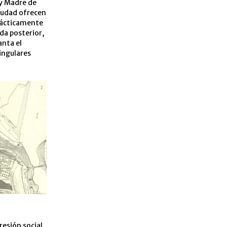
 y Madre de
ciudad ofrecen
prácticamente
ada posterior,
anta el
singulares
resión social