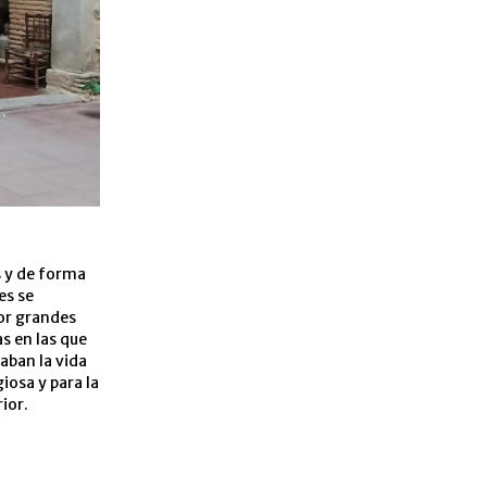
s y de forma
es se
ior grandes
s en las que
aban la vida
iosa y para la
ior.