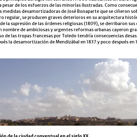
 pesar de los esfuerzos de las minorías ilustradas. Como consecue
as medidas desamortizadoras de José Bonaparte que se ciñeron sob
ero regular, se producen graves deterioros en su arquitectura histór
 de la supresión de las órdenes religiosas (1809), se derribaron sus
n nombre de ambiciosas y urgentes reformas urbanas cayeron gr
paso de las tropas francesas por Toledo tendría consecuencias desas
ués la desamortización de Mendizábal en 1837 y poco después en 1
ón de la ciudad conventual en el siglo XX.