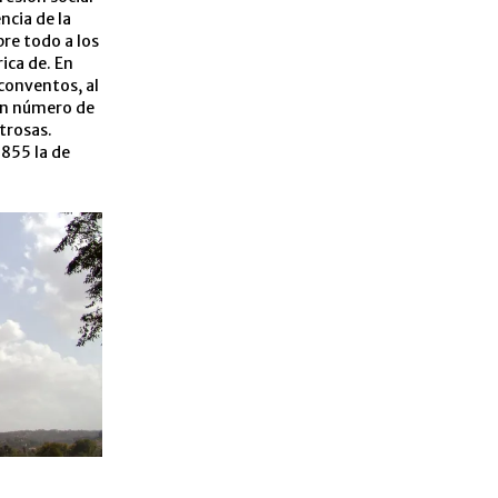
ncia de la
re todo a los
ica de. En
 conventos, al
an número de
trosas.
855 la de