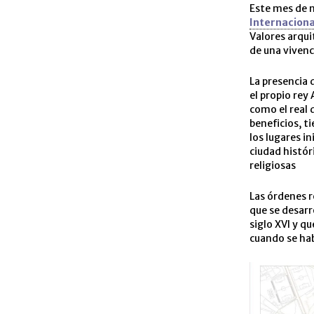
Este mes de n
Internacion
Valores arqui
de una vivenci
La presencia 
el propio rey
como el real
beneficios, t
los lugares i
ciudad histór
religiosas
Las órdenes re
que se desarro
siglo XVI y qu
cuando se hab