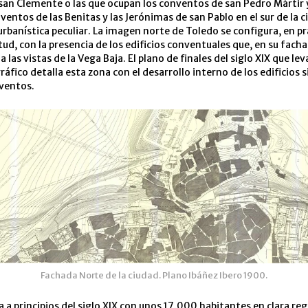
san Clemente o las que ocupan los conventos de san Pedro Mártir
nventos de las Benitas y las Jerónimas de san Pablo en el sur de la 
urbanística peculiar. La imagen norte de Toledo se configura, en 
tud, con la presencia de los edificios conventuales que, en su fach
 las vistas de la Vega Baja. El plano de finales del siglo XIX que lev
ráfico detalla esta zona con el desarrollo interno de los edificios 
ventos.
Fachada Norte de la ciudad. Plano Ibáñez Ibero 1900.
 a principios del siglo XIX con unos 17.000 habitantes en clara reg