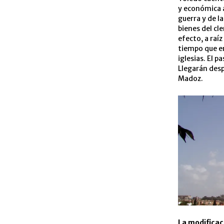
y económica a
guerra y de l
bienes del cl
efecto, a raíz
tiempo que e
iglesias. El 
Llegarán desp
Madoz.
La modificaci