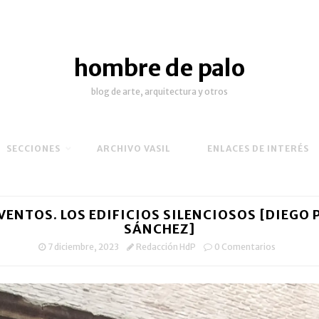
hombre de palo
blog de arte, arquitectura y otros
SECCIONES
ARCHIVO VASIL
ENLACES DE INTERÉS
ENTOS. LOS EDIFICIOS SILENCIOSOS [DIEGO 
SÁNCHEZ]
7 diciembre, 2023
Redacción HdP
0 Comentarios