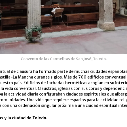
Convento de las Carmelitas de San José, Toledo.
entual de clausura ha formado parte de muchas ciudades española
astilla-La Mancha durante siglos. Más de 700 edificios conventual
uestro país. Edificios de fachadas herméticas acogían en su inter
 la vida conventual. Claustros, iglesias con sus coros y dependencia
ba la actividad diaria configuraban ciudades espirituales que alberg
omunidades. Una vida que requiere espacios para la actividad relig
a con una ordenación singular próxima a una ciudad espiritual inter
s y la ciudad de Toledo.