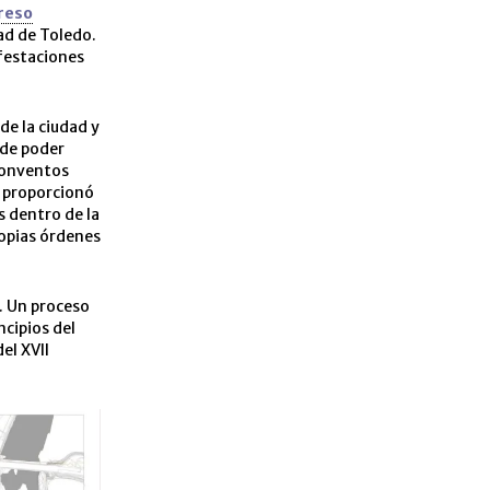
reso
dad de Toledo.
festaciones
de la ciudad y
 de poder
conventos
a proporcionó
s dentro de la
ropias órdenes
a. Un proceso
ncipios del
el XVII