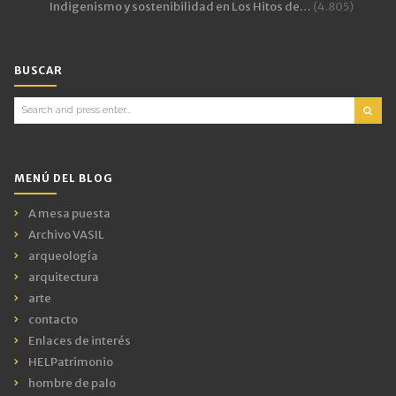
Indigenismo y sostenibilidad en Los Hitos de…
(4.805)
BUSCAR
Search
for:
MENÚ DEL BLOG
A mesa puesta
Archivo VASIL
arqueología
arquitectura
arte
contacto
Enlaces de interés
HELPatrimonio
hombre de palo