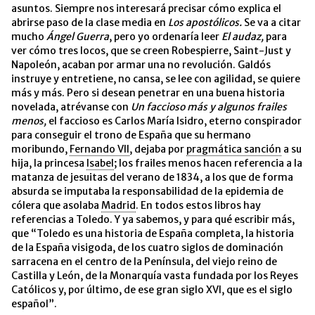
asuntos. Siempre nos interesará precisar cómo explica el
abrirse paso de la clase media en
Los apostólicos.
Se va a citar
mucho
Ángel Guerra
, pero yo ordenaría leer
El audaz,
para
ver cómo tres locos, que se creen Robespierre, Saint-Just y
Napoleón, acaban por armar una no revolución. Galdós
instruye y entretiene, no cansa, se lee con agilidad, se quiere
más y más. Pero si desean penetrar en una buena historia
novelada, atrévanse con
Un faccioso más y algunos frailes
menos,
el faccioso es Carlos María Isidro, eterno conspirador
para conseguir el trono de España que su hermano
moribundo,
Fernando VII
, dejaba por
pragmática sanción
a su
hija, la princesa
Isabel
; los frailes menos hacen referencia a la
matanza de jesuitas del verano de 1834, a los que de forma
absurda se imputaba la responsabilidad de la epidemia de
cólera que asolaba
Madrid
. En todos estos libros hay
referencias a Toledo. Y ya sabemos, y para qué escribir más,
que “Toledo es una historia de España completa, la historia
de la España visigoda, de los cuatro siglos de dominación
sarracena en el centro de la Península, del viejo reino de
Castilla y León, de la Monarquía vasta fundada por los Reyes
Católicos y, por último, de ese gran siglo XVI, que es el siglo
español”.