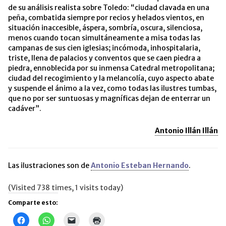
de su análisis realista sobre Toledo: “ciudad clavada en una
peña, combatida siempre por recios y helados vientos, en
situación inaccesible, áspera, sombría, oscura, silenciosa,
menos cuando tocan simultáneamente a misa todas las
campanas de sus cien iglesias; incómoda, inhospitalaria,
triste, llena de palacios y conventos que se caen piedra a
piedra, ennoblecida por su inmensa Catedral metropolitana;
ciudad del recogimiento y la melancolía, cuyo aspecto abate
y suspende el ánimo a la vez, como todas las ilustres tumbas,
que no por ser suntuosas y magníficas dejan de enterrar un
cadáver”.
Antonio Illán Illán
Las ilustraciones son de
Antonio Esteban Hernando
.
(Visited 738 times, 1 visits today)
Comparte esto:
Haz
Haz
Haz
Haz
clic
clic
clic
clic