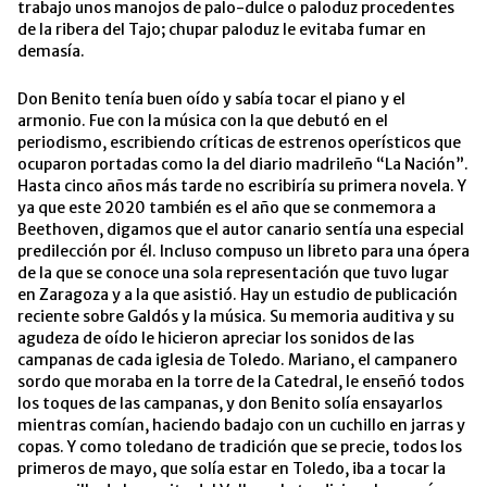
trabajo unos manojos de palo-dulce o paloduz procedentes
de la ribera del Tajo; chupar paloduz le evitaba fumar en
demasía.
Don Benito tenía buen oído y sabía tocar el piano y el
armonio. Fue con la música con la que debutó en el
periodismo, escribiendo críticas de estrenos operísticos que
ocuparon portadas como la del diario madrileño “La Nación”.
Hasta cinco años más tarde no escribiría su primera novela. Y
ya que este 2020 también es el año que se conmemora a
Beethoven, digamos que el autor canario sentía una especial
predilección por él. Incluso compuso un libreto para una ópera
de la que se conoce una sola representación que tuvo lugar
en Zaragoza y a la que asistió. Hay un estudio de publicación
reciente sobre Galdós y la música. Su memoria auditiva y su
agudeza de oído le hicieron apreciar los sonidos de las
campanas de cada iglesia de Toledo. Mariano, el campanero
sordo que moraba en la torre de la Catedral, le enseñó todos
los toques de las campanas, y don Benito solía ensayarlos
mientras comían, haciendo badajo con un cuchillo en jarras y
copas. Y como toledano de tradición que se precie, todos los
primeros de mayo, que solía estar en Toledo, iba a tocar la