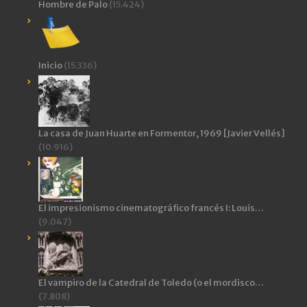
Hombre de Palo
(15.424)
Inicio
(15.336)
La casa de Juan Huarte en Formentor, 1969 [Javier Vellés]
(10.916)
El impresionismo cinematográfico francés I: Louis…
(9.047)
El vampiro de la Catedral de Toledo (o el mordisco…
(7.808)