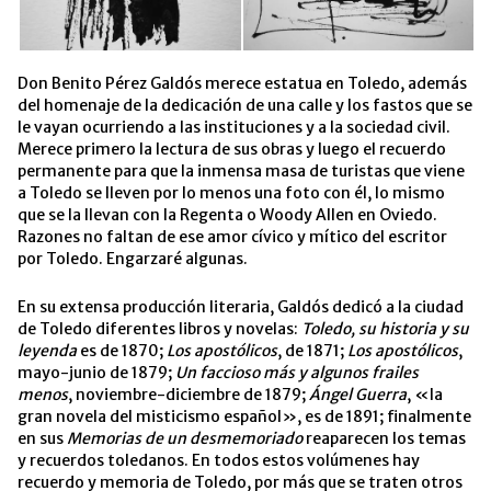
Don Benito Pérez Galdós merece estatua en Toledo, además
del homenaje de la dedicación de una calle y los fastos que se
le vayan ocurriendo a las instituciones y a la sociedad civil.
Merece primero la lectura de sus obras y luego el recuerdo
permanente para que la inmensa masa de turistas que viene
a Toledo se lleven por lo menos una foto con él, lo mismo
que se la llevan con la Regenta o Woody Allen en Oviedo.
Razones no faltan de ese amor cívico y mítico del escritor
por Toledo. Engarzaré algunas.
En su extensa producción literaria, Galdós dedicó a la ciudad
de Toledo diferentes libros y novelas:
Toledo, su historia y su
leyenda
es de 1870;
Los apostólicos
, de 1871;
Los apostólicos
,
mayo-junio de 1879;
Un faccioso más y algunos frailes
menos
, noviembre-diciembre de 1879;
Ángel Guerra
, «la
gran novela del misticismo español», es de 1891; finalmente
en sus
Memorias de un desmemoriado
reaparecen los temas
y recuerdos toledanos. En todos estos volúmenes hay
recuerdo y memoria de Toledo, por más que se traten otros