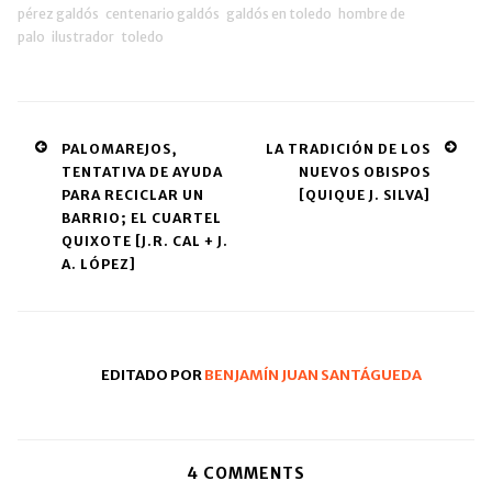
pérez galdós
centenario galdós
galdós en toledo
hombre de
palo
ilustrador
toledo
Post
PALOMAREJOS,
LA TRADICIÓN DE LOS
TENTATIVA DE AYUDA
NUEVOS OBISPOS
navigation
PARA RECICLAR UN
[QUIQUE J. SILVA]
BARRIO; EL CUARTEL
QUIXOTE [J.R. CAL + J.
A. LÓPEZ]
EDITADO POR
BENJAMÍN JUAN SANTÁGUEDA
4
COMMENTS