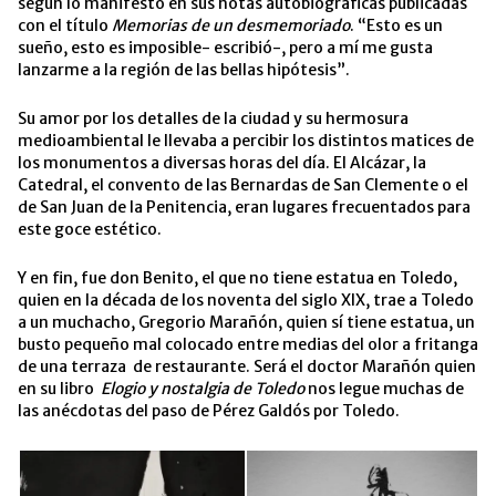
según lo manifestó en sus notas autobiográficas publicadas
con el título
Memorias de un desmemoriado
. “Esto es un
sueño, esto es imposible- escribió-, pero a mí me gusta
lanzarme a la región de las bellas hipótesis”.
Su amor por los detalles de la ciudad y su hermosura
medioambiental le llevaba a percibir los distintos matices de
los monumentos a diversas horas del día. El Alcázar, la
Catedral, el convento de las Bernardas de San Clemente o el
de San Juan de la Penitencia, eran lugares frecuentados para
este goce estético.
Y en fin, fue don Benito, el que no tiene estatua en Toledo,
quien en la década de los noventa del siglo XIX, trae a Toledo
a un muchacho, Gregorio Marañón, quien sí tiene estatua, un
busto pequeño mal colocado entre medias del olor a fritanga
de una terraza de restaurante. Será el doctor Marañón quien
en su libro
Elogio y nostalgia de Toledo
nos legue muchas de
las anécdotas del paso de Pérez Galdós por Toledo.