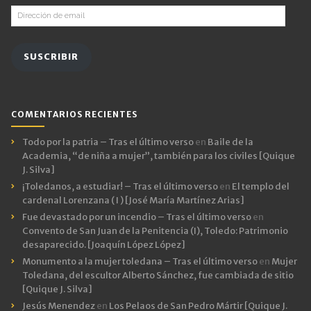
Dirección
de
email
SUSCRIBIR
COMENTARIOS RECIENTES
Todo por la patria – Tras el último verso
en
Baile de la
Academia, “de niña a mujer”, también para los civiles [Quique
J. Silva]
¡Toledanos, a estudiar! – Tras el último verso
en
El templo del
cardenal Lorenzana ( I ) [José María Martínez Arias]
Fue devastado por un incendio – Tras el último verso
en
Convento de San Juan de la Penitencia (I), Toledo: Patrimonio
desaparecido. [Joaquín López López]
Monumento a la mujer toledana – Tras el último verso
en
Mujer
Toledana, del escultor Alberto Sánchez, fue cambiada de sitio
[Quique J. Silva]
Jesús Menendez
en
Los Pelaos de San Pedro Mártir [Quique J.