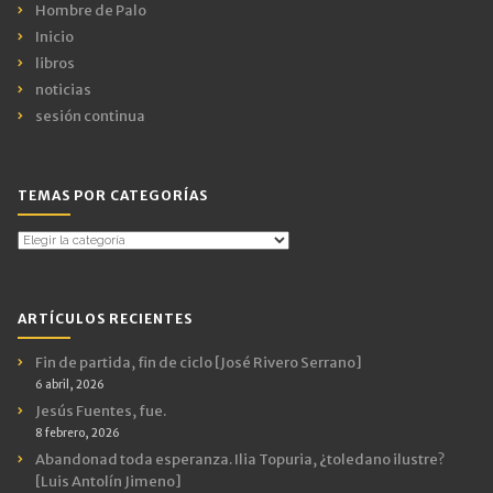
Hombre de Palo
Inicio
libros
noticias
sesión continua
TEMAS POR CATEGORÍAS
Temas
por
Categorías
ARTÍCULOS RECIENTES
Fin de partida, fin de ciclo [José Rivero Serrano]
6 abril, 2026
Jesús Fuentes, fue.
8 febrero, 2026
Abandonad toda esperanza. Ilia Topuria, ¿toledano ilustre?
[Luis Antolín Jimeno]