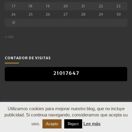
17
18
19
20
21
22
23
24
25
26
27
28
29
30
31
« Abr
CONTADOR DE VISITAS
2
1
0
1
7
6
4
7
2
1
0
1
7
6
4
7
Utilizamos cookies para mejorar nuestro blog, que no incluye
publicidad. Si continua navegando, consideramos que acepta su
uso.
Lee más
Hombre de Palo
Acepto
Reject