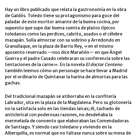
Hay un libro publicado que relata la gastronomía en la obra
de Galdós. Toledo tiene su protagonismo para goce del
paladar de este escritor amante de la buena cocina, por
supuesto que supo dar buena cuenta de platos típicos
toledanos como las perdices, cabrito, asados o el célebre
mazapán. Solía almorzar con su sobrino y Arredondo en
Granullaque, en la plaza de Barrio Rey, «en el mismo
aposento reservado —nos dice Marañón— en que Ángel
Guerra y el padre Casado celebraran su conferencia sobre las
tentaciones de la carne». En la novela
El doctor Centeno
también leemos cómo un personaje se hace llevar a Madrid
por el ordinario de Quintanar la harina de almortas para las
gachas.
Del tradicional mazapán se atiborraba en la confitería
Labrador, sita en la plaza de la Magdalena. Pero su glotonería
no la satisfacía solo en las tiendas laicas; él, tachado de
anticlerical con poderosas razones, no desdeñaba la
mermelada de convento que elaboraban las Comendadoras
de Santiago. Y siendo casi toledano y viviendo en la
Alberquilla, es normal que no faltase nunca sobre su mesa de