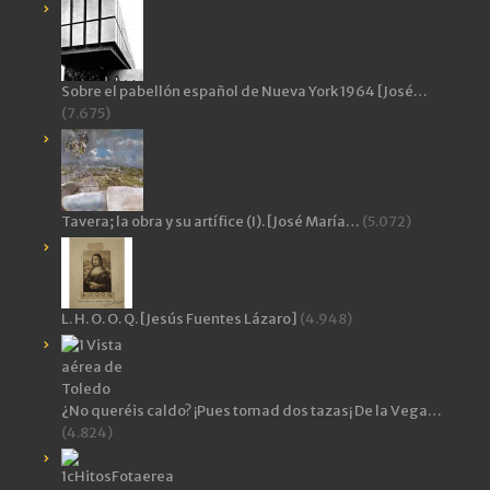
Sobre el pabellón español de Nueva York 1964 [José…
(7.675)
Tavera; la obra y su artífice (I). [José María…
(5.072)
L. H. O. O. Q. [Jesús Fuentes Lázaro]
(4.948)
¿No queréis caldo? ¡Pues tomad dos tazas¡ De la Vega…
(4.824)