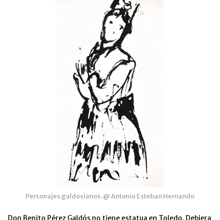
Personajes galdosianos. @ Antonio Esteban Hernando
Don Benito Pérez Galdós no tiene estatua en Toledo. Debiera