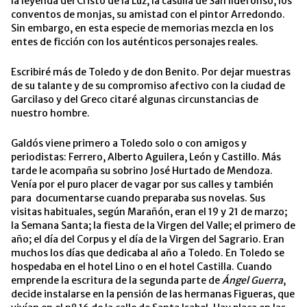
la leyenda del Cristo de la Luz, la casulla de San Ildefonso, los
conventos de monjas, su amistad con el pintor Arredondo.
Sin embargo, en esta especie de memorias mezcla en los
entes de ficción con los auténticos personajes reales.
Escribiré más de Toledo y de don Benito. Por dejar muestras
de su talante y de su compromiso afectivo con la ciudad de
Garcilaso y del Greco citaré algunas circunstancias de
nuestro hombre.
Galdós viene primero a Toledo solo o con amigos y
periodistas: Ferrero, Alberto Aguilera, León y Castillo. Más
tarde le acompaña su sobrino José Hurtado de Mendoza.
Venía por el puro placer de vagar por sus calles y también
para documentarse cuando preparaba sus novelas. Sus
visitas habituales, según Marañón, eran el 19 y 21 de marzo;
la Semana Santa; la fiesta de la Virgen del Valle; el primero de
año; el día del Corpus y el día de la Virgen del Sagrario. Eran
muchos los días que dedicaba al año a Toledo. En Toledo se
hospedaba en el hotel Lino o en el hotel Castilla. Cuando
emprende la escritura de la segunda parte de
Ángel Guerra
,
decide instalarse en la pensión de las hermanas Figueras, que