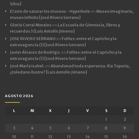
Silva]
El arte de saturar los museos - Hyperbole
en
Museo imaginario,
museo infinito [José Rivero Serrano]
Gloria Corral Morales
en
La Escuela de Gimnasia, libros y
recuerdos 3 [Luis Antolín Jimeno]
JOSE RIVERO SERRANO
en
Follies: entre el Capricho y la
extravagancia (1) [José Rivero Serrano]
Javier Álvarez de Rodrigo.
en
Follies: entre el Capricho y la
extravagancia (1) [José Rivero Serrano]
José María Isabel.
en
Abandonad toda esperanza. Ilia Topuria,
¿toledano ilustre? [Luis Antolín Jimeno]
AGOSTO 2026
L
M
X
J
V
S
D
1
2
3
4
5
6
7
8
9
10
11
12
13
14
15
16