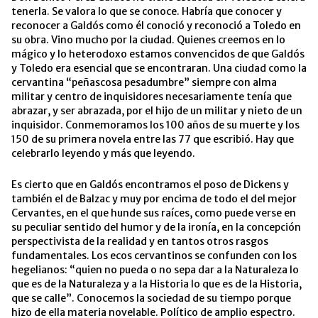
tenerla. Se valora lo que se conoce. Habría que conocer y
reconocer a Galdós como él conoció y reconoció a Toledo en
su obra. Vino mucho por la ciudad. Quienes creemos en lo
mágico y lo heterodoxo estamos convencidos de que Galdós
y Toledo era esencial que se encontraran. Una ciudad como la
cervantina “peñascosa pesadumbre” siempre con alma
militar y centro de inquisidores necesariamente tenía que
abrazar, y ser abrazada, por el hijo de un militar y nieto de un
inquisidor. Conmemoramos los 100 años de su muerte y los
150 de su primera novela entre las 77 que escribió. Hay que
celebrarlo leyendo y más que leyendo.
Es cierto que en Galdós encontramos el poso de Dickens y
también el de Balzac y muy por encima de todo el del mejor
Cervantes, en el que hunde sus raíces, como puede verse en
su peculiar sentido del humor y de la ironía, en la concepción
perspectivista de la realidad y en tantos otros rasgos
fundamentales. Los ecos cervantinos se confunden con los
hegelianos: “quien no pueda o no sepa dar a la Naturaleza lo
que es de la Naturaleza y a la Historia lo que es de la Historia,
que se calle”. Conocemos la sociedad de su tiempo porque
hizo de ella materia novelable. Político de amplio espectro.