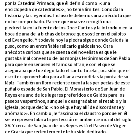
por la Catedral Primada, que él definió como «una
enciclopedia de catedrales», no tenía límites. Conocía la
historia y las leyendas. Incluso le debemos una anécdota que
no he comprobado. Parece que una vez recogió una
piedrecilla en la fuente de los Doce Cantos y la introdujo en la
boca de una de la bichas de bronce que sostienen el púlpito
del Evangelio. Y todavía hoy la piedra sigue donde Galdós la
puso, como un entrañable relicario galdosiano. Otra
anécdota curiosa que se cuenta del novelista es que le
gustaba ir al convento de las monjas Jerónimas de San Pablo
para que le enseñasen el famoso alfanje con el que se
aseguraba que fue degollado el santo tutelar, ocasión que el
escritor aprovechaba para afilar a escondidas la punta de su
lápiz. También un libro reciente cuenta las peripecias de este
puñal o espada de San Pablo. El Monasterio de San Juan de
Reyes era uno de los lugares preferidos de Galdós para los
paseos vespertinos, aunque le desagradaban el retablo y la
iglesia, porque decía: «no sé que hay allí de discordante y
anómalo». En cambio, le fascinaba el claustro porque en él
se le representaba a la perfección el ambiente moral del siglo
XV. Y cerca de San Juan de los Reyes está el Paseo de Virgen
de Gracia que recientemente le ha sido dedicado.