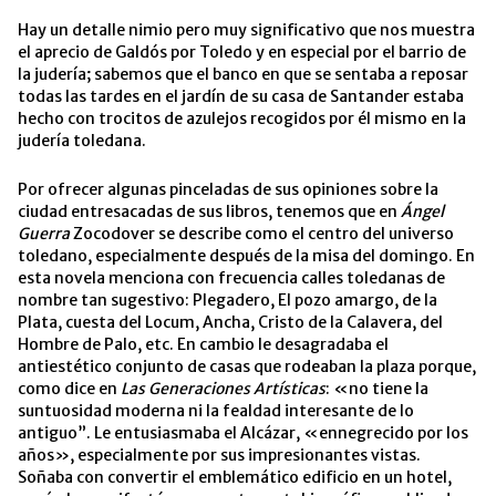
Hay un detalle nimio pero muy significativo que nos muestra
el aprecio de Galdós por Toledo y en especial por el barrio de
la judería; sabemos que el banco en que se sentaba a reposar
todas las tardes en el jardín de su casa de Santander estaba
hecho con trocitos de azulejos recogidos por él mismo en la
judería toledana.
Por ofrecer algunas pinceladas de sus opiniones sobre la
ciudad entresacadas de sus libros, tenemos que en
Ángel
Guerra
Zocodover se describe como el centro del universo
toledano, especialmente después de la misa del domingo. En
esta novela menciona con frecuencia calles toledanas de
nombre tan sugestivo: Plegadero, El pozo amargo, de la
Plata, cuesta del Locum, Ancha, Cristo de la Calavera, del
Hombre de Palo, etc. En cambio le desagradaba el
antiestético conjunto de casas que rodeaban la plaza porque,
como dice en
Las Generaciones Artísticas
: «no tiene la
suntuosidad moderna ni la fealdad interesante de lo
antiguo”. Le entusiasmaba el Alcázar, «ennegrecido por los
años», especialmente por sus impresionantes vistas.
Soñaba con convertir el emblemático edificio en un hotel,