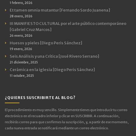
1 febrero, 2026
Et tamen omnia mutantur [Fernando Sordo Juanena]
28 enero, 2026
III MANIFIESTO CULTURAL por el arte público contemporáneo
[Gabriel Cruz Marcos]
26 enero, 2026
Huesos y pieles [Diego Peris Sánchez]
19 enero, 2026
Seis Análisis y una Crítica [José Rivero Serrano]
21 diciembre, 2025
Cerámica en la iglesia [Diego Peris Sánchez]
11 octubre, 2025
¿QUIERES SUSCRIBIRTE AL BLOG?
El procedimiento es muy sencillo. Simplemente tienes que introducir tu correo
electrónico en el recuadro inferior y clicar en SUSCRIBIR. A continuación,
recibirás correo para que confirmes la suscripción, y, a partir de ese momento,
cada nueva entrada se notificará mediante un correo electrónico.