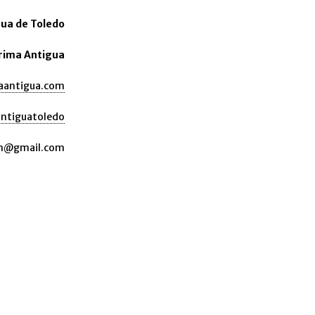
gua de Toledo
rima Antigua
aantigua.com
ntiguatoledo
vm@gmail.com