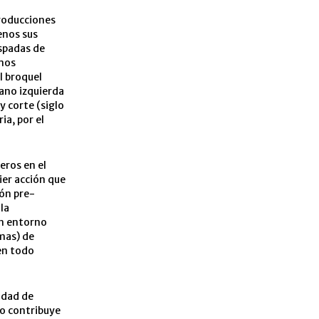
roducciones
enos sus
espadas de
amos
l broquel
mano izquierda
 corte (siglo
ia, por el
eros en el
ier acción que
ión pre-
la
un entorno
mas) de
 en todo
idad de
no contribuye