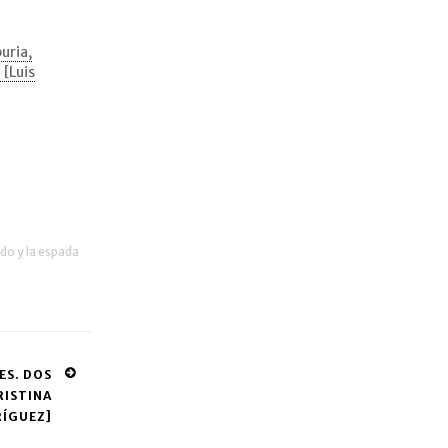
uria,
 [Luis
do y la espada
ES. DOS
RISTINA
ÍGUEZ]