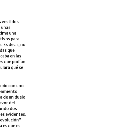
s vestidos
r unas
ltima una
tivos para
. Es decir, no
adas que
icaba en las
nes que podían
ulara qué se
ropio con uno
teamiento
da de un duelo
avor del
uando dos
nes evidentes.
“evolución”
a es que es