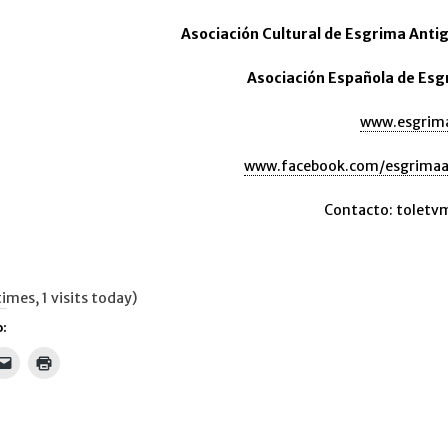
Asociación Cultural de Esgrima Anti
Asociación Española de Esg
www.esgrim
www.facebook.com/esgrimaa
Contacto: tolet
imes, 1 visits today)
:
Haz
Haz
clic
clic
para
para
artir
enviar
imprimir
un
(Se
tsApp
enlace
abre
por
en