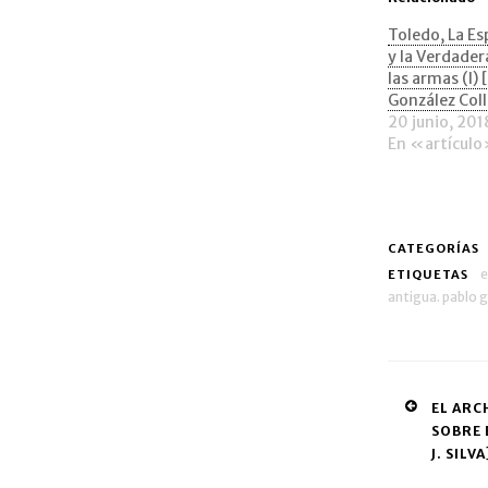
abre
abre
en
en
una
una
Toledo, La Es
ventana
ven
y la Verdader
nueva)
nue
las armas (I) 
González Col
20 junio, 201
En «artícul
CATEGORÍAS
e
ETIQUETAS
antigua. pablo 
Post
EL ARC
SOBRE 
navig
J. SILVA