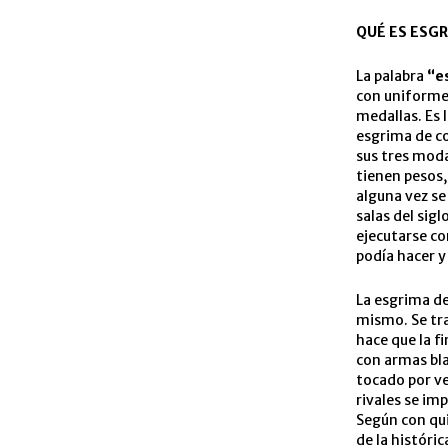
QUÉ ES ESG
La palabra
“e
con uniforme 
medallas. Es
esgrima de co
sus tres moda
tienen pesos,
alguna vez se
salas del sig
ejecutarse co
podía hacer y
La esgrima de
mismo. Se tra
hace que la f
con armas bla
tocado por ve
rivales se im
Según con qui
de la históri