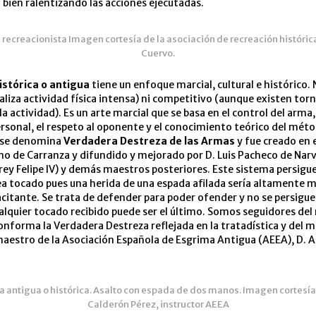
 bien ralentizando las acciones ejecutadas.
 recreacionista Imagen cortesía de la asociación de recreación histórica
Cuervo.
istórica o antigua
tiene un enfoque marcial, cultural e histórico.
aliza actividad física intensa) ni competitivo (aunque existen tor
la actividad). Es un arte marcial que se basa en el control del arma,
rsonal, el respeto al oponente y el conocimiento teórico del méto
 se denomina
Verdadera Destreza de las Armas
y fue creado en e
mo de Carranza y difundido y mejorado por D. Luis Pacheco de Na
rey Felipe IV) y demás maestros posteriores. Este sistema persigue
a tocado pues una herida de una espada afilada sería altamente mo
itante. Se trata de defender para poder ofender y no se persigue
alquier tocado recibido puede ser el último. Somos seguidores de
onforma la Verdadera Destreza reflejada en la tratadística y del 
maestro de la Asociación Española de Esgrima Antigua (AEEA), D. A
ma antigua o histórica. Asalto con espada de dos manos. Imagen cortesí
Calderón Pérez, instructor AEEA