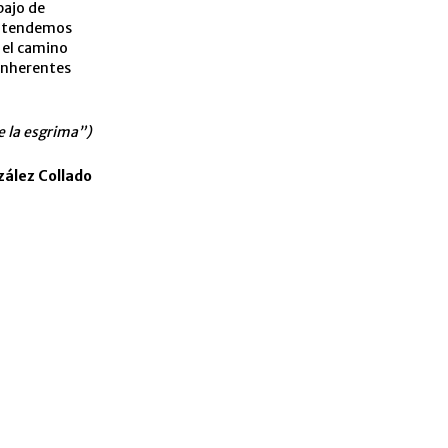
bajo de
entendemos
 el camino
 inherentes
e la esgrima”)
zález Collado