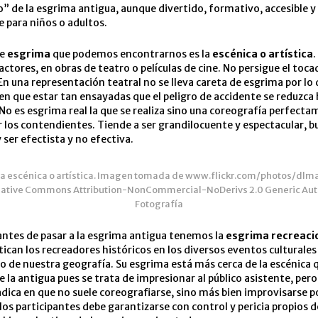
o” de la esgrima antigua, aunque divertido, formativo, accesible 
 para niños o adultos.
de
esgrima
que podemos encontrarnos es la
escénica o artística
.
 actores, en obras de teatro o películas de cine. No persigue el toc
 En una representación teatral no se lleva careta de esgrima por lo 
en que estar tan ensayadas que el peligro de accidente se reduzca 
No es esgrima real la que se realiza sino una coreografía perfect
 los contendientes. Tiende a ser grandilocuente y espectacular, 
 ser efectista y no efectiva.
a escénica o artística. Imagen tomada de www.flickr.com/photos/dlma
reative Commons Attribution-NonCommercial-NoDerivs 2.0 Generic Aut
Fotografía
antes de pasar a la esgrima antigua tenemos la
esgrima recreaci
ctican los recreadores históricos en los diversos eventos culturale
rgo de nuestra geografía. Su esgrima está más cerca de la escénica q
e la antigua pues se trata de impresionar al público asistente, pero
adica en que no suele coreografiarse, sino más bien improvisarse po
los participantes debe garantizarse con control y pericia propios d