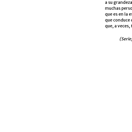
a su grandeza
muchas perso
que es en la
que conduce d
que, a veces,
(Serie