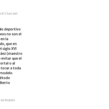
 El Clan del
 No deportivo
neos no son el
 en la
do, que en
l siglo XVI
rváez (maestro
 evitar que el
rtal o al
 tocar a toda
l modelo
método
lberto
a de Rubén