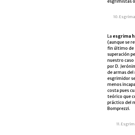
esgrimistas o
10. Esgrima
La
esgrima h
(aunque se re
fin último de 
superación pe
nuestro caso
por D. Jeróni
de armas del 
esgrimidor se
menos incapac
costa pues cu
teórico que c
práctico del 
Bomprezzi.
11. Esgri