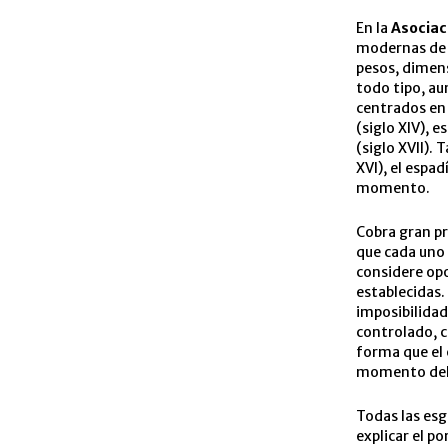
En la
Asociac
modernas de 
pesos, dimens
todo tipo, au
centrados en 
(siglo XIV), 
(siglo XVII).
XVI), el espad
momento.
Cobra gran pr
que cada uno 
considere opo
establecidas.
imposibilidad
controlado, 
forma que el 
momento del 
Todas las esg
explicar el p