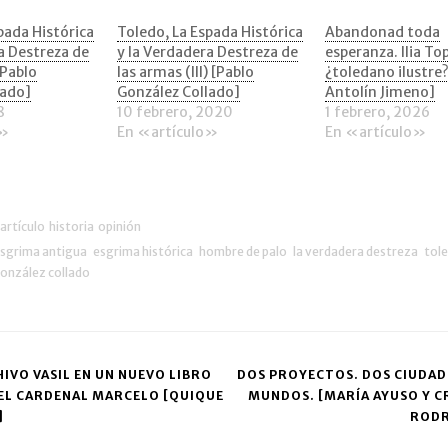
correo
una
electrónico
ventana
a
nueva)
pada Histórica
Toledo, La Espada Histórica
Abandonad toda
tana
un
a Destreza de
y la Verdadera Destreza de
esperanza. Ilia Top
va)
amigo
(Se
[Pablo
las armas (III) [Pablo
¿toledano ilustre?
abre
lado]
González Collado]
Antolín Jimeno]
en
una
8
10 febrero, 2020
1 febrero, 2026
ventana
o»
En «artículo»
En «artículo»
nueva)
artículo
historia
opinión
sgrima antigua
esgrima histórica
hombre de palo
la verdadera destreza
tole
gonzález collado
HIVO VASIL EN UN NUEVO LIBRO
DOS PROYECTOS. DOS CIUDAD
EL CARDENAL MARCELO [QUIQUE
MUNDOS. [MARÍA AYUSO Y C
ation
]
RODR