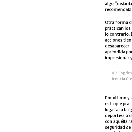
algo “distint
recomendable
Otra forma 
practican los
lo contrario.
acciones tien
desaparecer. 
aprendida por
impresionar y
09. Esgrim
licencia C
Por último y 
es la que pra
lugar a lo la
deportiva o d
con aquélla r
seguridad de 