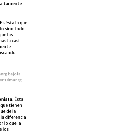
y altamente
 Es ésta la que
ado sino todo
que las
hasta casi
amente
buscando
nrg bajo la
or: Dlmanrg
onista
. Ésta
s que tienen
ue de la
 la diferencia
r lo que la
e los