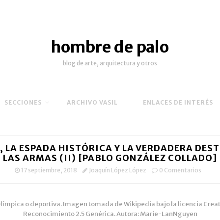
hombre de palo
blog de arte, arquitectura y otros
SECCIONES
ARCHIVO VASIL
ENLACES DE INTERÉS
, LA ESPADA HISTÓRICA Y LA VERDADERA DEST
LAS ARMAS (II) [PABLO GONZÁLEZ COLLADO]
17 septiembre, 2018
Joaquín López López
0 Comentarios
límpica o deportiva. Imagen tomada de Wikipedia bajo la licencia Cr
Reconocimiento 2.5 Genérica. Autora: Marie-LanNguyen