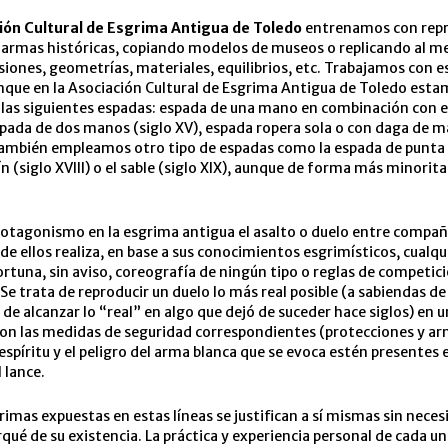
ión Cultural de Esgrima Antigua de Toledo
entrenamos con rep
armas históricas, copiando modelos de museos o replicando al m
iones, geometrías, materiales, equilibrios, etc. Trabajamos con 
nque en la Asociación Cultural de Esgrima Antigua de Toledo est
las siguientes espadas: espada de una mano en combinación con e
espada de dos manos (siglo XV), espada ropera sola o con daga de 
 También empleamos otro tipo de espadas como la espada de punta y
ín (siglo XVIII) o el sable (siglo XIX), aunque de forma más minoritar
otagonismo en la esgrima antigua el asalto o duelo entre compañ
de ellos realiza, en base a sus conocimientos esgrimísticos, cualqu
rtuna, sin aviso, coreografía de ningún tipo o reglas de competic
 Se trata de reproducir un duelo lo más real posible (a sabiendas de 
 de alcanzar lo “real” en algo que dejó de suceder hace siglos) en 
con las medidas de seguridad correspondientes (protecciones y ar
espíritu y el peligro del arma blanca que se evoca estén presentes
lance.
rimas expuestas en estas líneas se justifican a sí mismas sin neces
orqué de su existencia. La práctica y experiencia personal de cada u