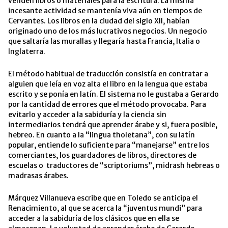
venden libros o materiales para la escritura. La misma
incesante actividad se mantenía viva aún en tiempos de
Cervantes. Los libros en la ciudad del siglo XII, habían
originado uno de los más lucrativos negocios. Un negocio
que saltaría las murallas y llegaría hasta Francia, Italia o
Inglaterra.
El método habitual de traducción consistía en contratar a
alguien que leía en voz alta el libro en la lengua que estaba
escrito y se ponía en latín. El sistema no le gustaba a Gerardo
por la cantidad de errores que el método provocaba. Para
evitarlo y acceder a la sabiduría y la ciencia sin
intermediarios tendrá que aprender árabe y si, fuera posible,
hebreo. En cuanto a la “lingua tholetana”, con su latín
popular, entiende lo suficiente para “manejarse” entre los
comerciantes, los guardadores de libros, directores de
escuelas o traductores de “scriptoriums”, midrash hebreas o
madrasas árabes.
Márquez Villanueva escribe que en Toledo se anticipa el
Renacimiento, al que se acerca la “juventus mundi” para
acceder a la sabiduría de los clásicos que en ella se