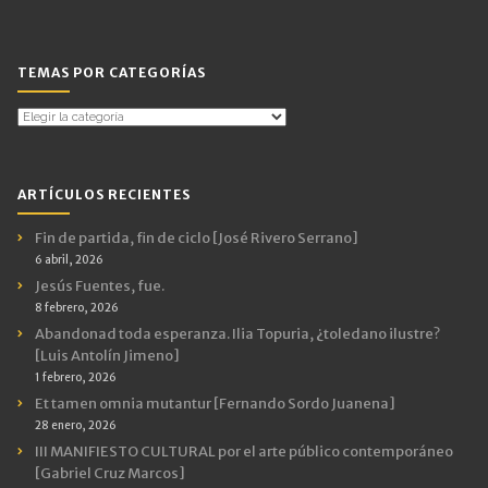
TEMAS POR CATEGORÍAS
Temas
por
Categorías
ARTÍCULOS RECIENTES
Fin de partida, fin de ciclo [José Rivero Serrano]
6 abril, 2026
Jesús Fuentes, fue.
8 febrero, 2026
Abandonad toda esperanza. Ilia Topuria, ¿toledano ilustre?
[Luis Antolín Jimeno]
1 febrero, 2026
Et tamen omnia mutantur [Fernando Sordo Juanena]
28 enero, 2026
III MANIFIESTO CULTURAL por el arte público contemporáneo
[Gabriel Cruz Marcos]