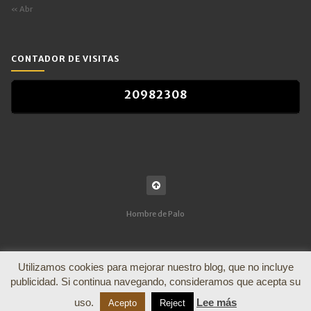
« Abr
CONTADOR DE VISITAS
2
0
9
8
2
3
0
8
2
0
9
8
2
3
0
8
Hombre de Palo
Utilizamos cookies para mejorar nuestro blog, que no incluye
publicidad. Si continua navegando, consideramos que acepta su
uso.
Lee más
Acepto
Reject