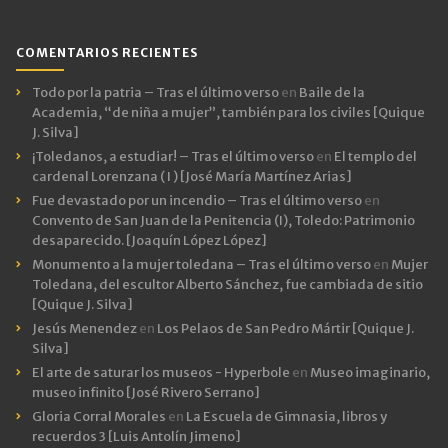
COMENTARIOS RECIENTES
Todo por la patria – Tras el último verso
en
Baile de la
Academia, “de niña a mujer”, también para los civiles [Quique
J. Silva]
¡Toledanos, a estudiar! – Tras el último verso
en
El templo del
cardenal Lorenzana ( I ) [José María Martínez Arias]
Fue devastado por un incendio – Tras el último verso
en
Convento de San Juan de la Penitencia (I), Toledo: Patrimonio
desaparecido. [Joaquín López López]
Monumento a la mujer toledana – Tras el último verso
en
Mujer
Toledana, del escultor Alberto Sánchez, fue cambiada de sitio
[Quique J. Silva]
Jesús Menendez
en
Los Pelaos de San Pedro Mártir [Quique J.
Silva]
El arte de saturar los museos - Hyperbole
en
Museo imaginario,
museo infinito [José Rivero Serrano]
Gloria Corral Morales
en
La Escuela de Gimnasia, libros y
recuerdos 3 [Luis Antolín Jimeno]