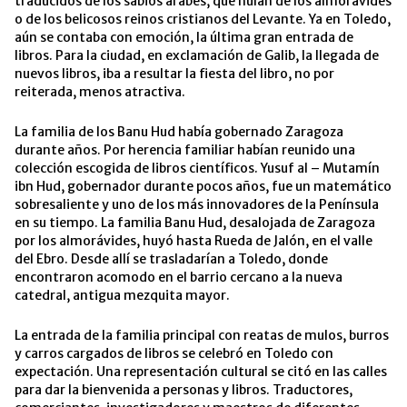
traducidos de los sabios árabes, que huían de los almorávides
o de los belicosos reinos cristianos del Levante. Ya en Toledo,
aún se contaba con emoción, la última gran entrada de
libros. Para la ciudad, en exclamación de Galib, la llegada de
nuevos libros, iba a resultar la fiesta del libro, no por
reiterada, menos atractiva.
La familia de los Banu Hud había gobernado Zaragoza
durante años. Por herencia familiar habían reunido una
colección escogida de libros científicos. Yusuf al – Mutamín
ibn Hud, gobernador durante pocos años, fue un matemático
sobresaliente y uno de los más innovadores de la Península
en su tiempo. La familia Banu Hud, desalojada de Zaragoza
por los almorávides, huyó hasta Rueda de Jalón, en el valle
del Ebro. Desde allí se trasladarían a Toledo, donde
encontraron acomodo en el barrio cercano a la nueva
catedral, antigua mezquita mayor.
La entrada de la familia principal con reatas de mulos, burros
y carros cargados de libros se celebró en Toledo con
expectación. Una representación cultural se citó en las calles
para dar la bienvenida a personas y libros. Traductores,