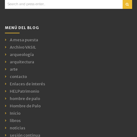
Search
for:
MENÚ DEL BLOG
A mesa puesta
Archivo VASIL
arqueología
arquitectura
arte
contacto
Enlaces de interés
HELPatrimonio
hombre de palo
Hombre de Palo
Inicio
libros
noticias
sesión continua