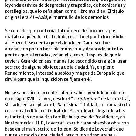
leyenda atávica de desgracias y tragedias, de hechicerías y
sortilegios, que lo señalaban como libro maldito. El título
original era
Al –Azid
, el murmullo de los demonios
Se contaba que contenía tal número de horrores que
mataba a quién lo leía. Lo había escrito el poeta loco Abdul
al–Hazred. Se cuenta que viviendo en Damasco fue
arrebatado por un horrible monstruo y devorado ante las
gentes que, aterradas, veían el suceso. Después de que lo
tuviera Gerardo en sus manos fue escondido en algún lugar
secreto de alguna biblioteca de la ciudad. Ya, en pleno
Renacimiento, interesó a sabios y magos de Europa lo que
sirvió para que la Inquisición se fijara en él.
No se sabe cómo, pero de Toledo salió –vendido o robado-
en el siglo XVII. Tal vez, desde el “
scriptorium
” de la catedral,
situado en la capilla de la Santísima Trinidad, un monasterio
cercano al edificio catedralicio. Y terminaría llegando a las
estanterías de una rica familia burguesa de Providence, en
Norteamérica. H. P, Lovecraft escribiría su obsesiva obra con
base en el manuscrito de Toledo. Se dice de Lovecraft que
nunca se movió de su ciudad, pero que se desplazaba a