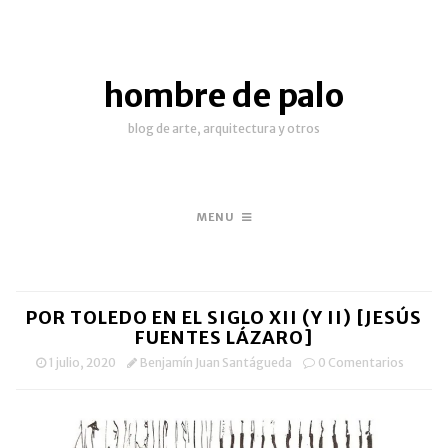
hombre de palo
blog de arte, arquitectura y otros
MENU
POR TOLEDO EN EL SIGLO XII (Y II) [JESÚS
FUENTES LÁZARO]
1 julio, 2020
Benjamín Juan Santágueda
0 Comentarios