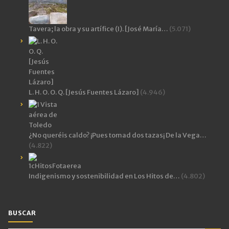
Tavera; la obra y su artífice (I). [José María…
(5.071)
L. H. O. O. Q. [Jesús Fuentes Lázaro]
(4.946)
¿No queréis caldo? ¡Pues tomad dos tazas¡ De la Vega…
(4.822)
Indigenismo y sostenibilidad en Los Hitos de…
(4.802)
BUSCAR