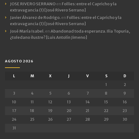
JOSE RIVERO SERRANO
en
Follies: entre el Capricho y la
extravagancia (1) [José Rivero Serrano]
Javier Álvarez de Rodrigo.
en
Follies: entre el Capricho y la
extravagancia (1) [José Rivero Serrano]
José María Isabel.
en
Abandonad toda esperanza. Ilia Topuria,
¿toledano ilustre? [Luis Antolín Jimeno]
AGOSTO 2026
L
M
X
J
V
S
D
1
2
3
4
5
6
7
8
9
10
11
12
13
14
15
16
17
18
19
20
21
22
23
24
25
26
27
28
29
30
31