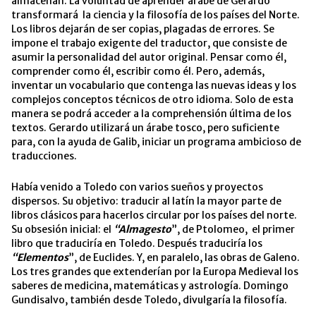
almacenan. La voluntad de aprender árabe de Gerardo
transformará la ciencia y la filosofía de los países del Norte.
Los libros dejarán de ser copias, plagadas de errores. Se
impone el trabajo exigente del traductor, que consiste de
asumir la personalidad del autor original. Pensar como él,
comprender como él, escribir como él. Pero, además,
inventar un vocabulario que contenga las nuevas ideas y los
complejos conceptos técnicos de otro idioma. Solo de esta
manera se podrá acceder a la comprehensión última de los
textos. Gerardo utilizará un árabe tosco, pero suficiente
para, con la ayuda de Galib, iniciar un programa ambicioso de
traducciones.
Había venido a Toledo con varios sueños y proyectos
dispersos. Su objetivo: traducir al latín la mayor parte de
libros clásicos para hacerlos circular por los países del norte.
Su obsesión inicial: el
“Almagesto
”, de Ptolomeo, el primer
libro que traduciría en Toledo. Después traduciría los
“Elementos
”, de Euclides. Y, en paralelo, las obras de Galeno.
Los tres grandes que extenderían por la Europa Medieval los
saberes de medicina, matemáticas y astrología. Domingo
Gundisalvo, también desde Toledo, divulgaría la filosofía.