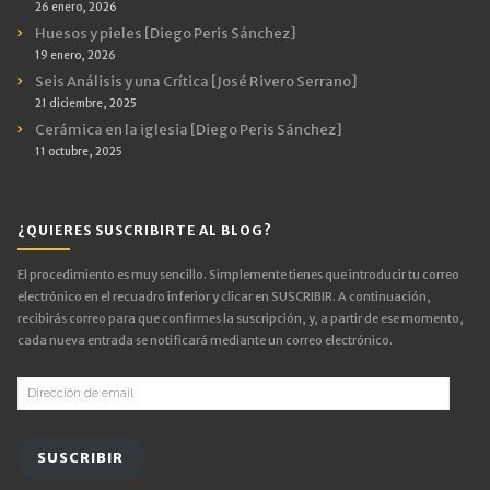
26 enero, 2026
Huesos y pieles [Diego Peris Sánchez]
19 enero, 2026
Seis Análisis y una Crítica [José Rivero Serrano]
21 diciembre, 2025
Cerámica en la iglesia [Diego Peris Sánchez]
11 octubre, 2025
¿QUIERES SUSCRIBIRTE AL BLOG?
El procedimiento es muy sencillo. Simplemente tienes que introducir tu correo
electrónico en el recuadro inferior y clicar en SUSCRIBIR. A continuación,
recibirás correo para que confirmes la suscripción, y, a partir de ese momento,
cada nueva entrada se notificará mediante un correo electrónico.
Dirección
de
email
SUSCRIBIR