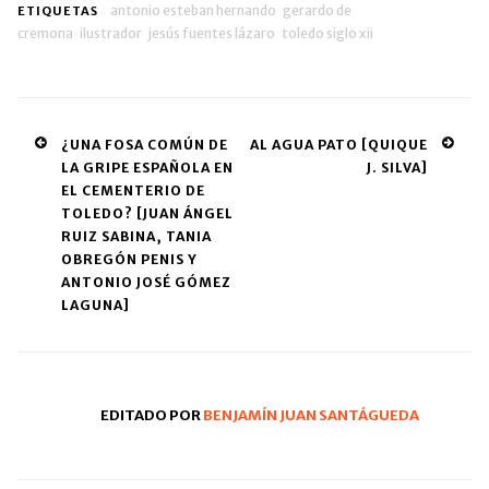
antonio esteban hernando
gerardo de
ETIQUETAS
cremona
ilustrador
jesús fuentes lázaro
toledo siglo xii
Post
¿UNA FOSA COMÚN DE
AL AGUA PATO [QUIQUE
LA GRIPE ESPAÑOLA EN
J. SILVA]
navigation
EL CEMENTERIO DE
TOLEDO? [JUAN ÁNGEL
RUIZ SABINA, TANIA
OBREGÓN PENIS Y
ANTONIO JOSÉ GÓMEZ
LAGUNA]
EDITADO POR
BENJAMÍN JUAN SANTÁGUEDA