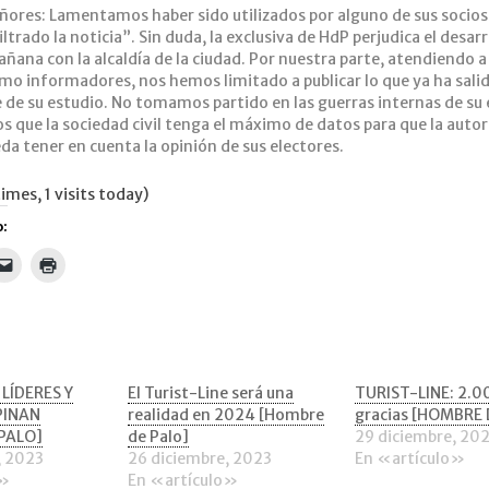
ñores: Lamentamos haber sido utilizados por alguno de sus socios
ltrado la noticia”. Sin duda, la exclusiva de HdP perjudica el desarr
ñana con la alcaldía de la ciudad. Por nuestra parte, atendiendo a
mo informadores, nos hemos limitado a publicar lo que ya ha sali
de su estudio. No tomamos partido en las guerras internas de su
 que la sociedad civil tenga el máximo de datos para que la auto
da tener en cuenta la opinión de sus electores.
imes, 1 visits today)
:
Haz
Haz
clic
clic
para
para
artir
enviar
imprimir
un
(Se
tsApp
enlace
abre
por
en
correo
una
electrónico
ventana
a
nueva)
 LÍDERES Y
El Turist-Line será una
TURIST-LINE: 2.0
tana
un
PINAN
realidad en 2024 [Hombre
gracias [HOMBRE 
va)
amigo
(Se
PALO]
de Palo]
29 diciembre, 20
abre
, 2023
26 diciembre, 2023
En «artículo»
en
una
o»
En «artículo»