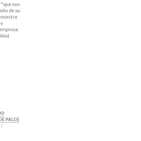
 “que son
ollo de su
 nuestra
do
 empresa.
ridad
00
DE PALO]
23