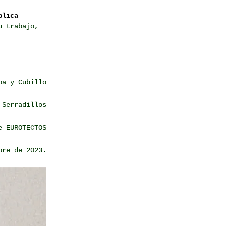
plica
u trabajo,
oa y Cubillo
 Serradillos
e EUROTECTOS
bre de 2023.