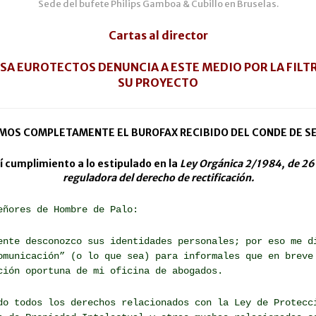
Sede del bufete Philips Gamboa & Cubillo en Bruselas.
Cartas al director
SA EUROTECTOS DENUNCIA A ESTE MEDIO POR LA FILT
SU PROYECTO
MOS COMPLETAMENTE EL BUROFAX RECIBIDO DEL CONDE DE SE
 cumplimiento a lo estipulado en la
Ley Orgánica 2/1984, de 26
reguladora del derecho de rectificación.
eñores de Hombre de Palo:
ente desconozco sus identidades personales; por eso me d
omunicación” (o lo que sea) para informales que en breve
ción oportuna de mi oficina de abogados.
do todos los derechos relacionados con la Ley de Protecc