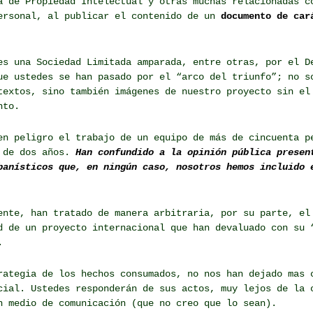
a de Propiedad Intelectual y otras muchas relacionadas c
ersonal, al publicar el contenido de un
documento de car
s una Sociedad Limitada amparada, entre otras, por el D
ue ustedes se han pasado por el “arco del triunfo”; no s
textos, sino también imágenes de nuestro proyecto sin el
nto.
en peligro el trabajo de un equipo de más de cincuenta p
 de dos años.
Han confundido a la opinión pública presen
banísticos que, en ningún caso, nosotros hemos incluido 
ente, han tratado de manera arbitraria, por su parte, el
d de un proyecto internacional que han devaluado con su 
.
rategia de los hechos consumados, no nos han dejado mas 
cial. Ustedes responderán de sus actos, muy lejos de la 
n medio de comunicación (que no creo que lo sean).