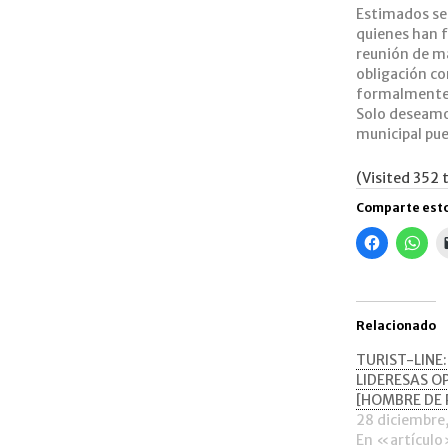
Estimados se
quienes han fi
reunión de ma
obligación co
formalmente 
Solo deseamos
municipal pue
(Visited 352 t
Comparte esto
Haz
Haz
clic
clic
para
para
compartir
comp
en
en
Facebook
Wha
(Se
(Se
Relacionado
abre
abre
en
en
una
una
TURIST-LINE:
ventana
ven
LIDERESAS O
nueva)
nue
[HOMBRE DE 
28 diciembre
En «artícul