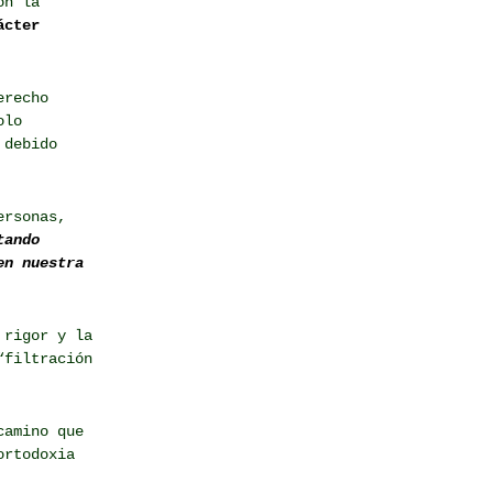
on la
ácter
erecho
olo
 debido
ersonas,
tando
en nuestra
 rigor y la
“filtración
camino que
ortodoxia