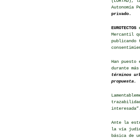
(LORTAD), l
Autonomía P
privado.
EUROTECTOS
e
Mercantil q
publicando 
consentimie
Han puesto 
durante más
términos ur
propuesta.
Lamentablem
trazabilida
interesada”
Ante la est
la vía judi
básica de u