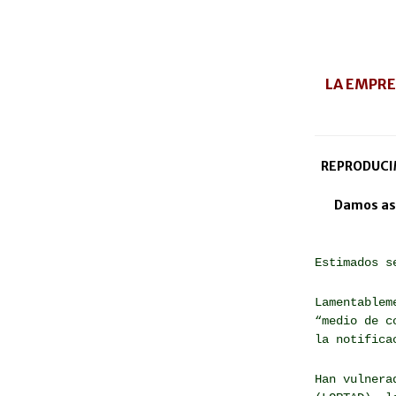
LA EMPRE
REPRODUCI
Damos así
Estimados s
Lamentablem
“medio de c
la notifica
Han vulnera