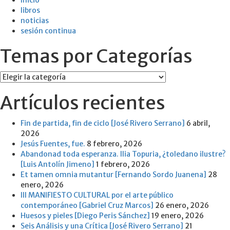
Inicio
libros
noticias
sesión continua
Temas por Categorías
Temas
por
Artículos recientes
Categorías
Fin de partida, fin de ciclo [José Rivero Serrano]
6 abril,
2026
Jesús Fuentes, fue.
8 febrero, 2026
Abandonad toda esperanza. Ilia Topuria, ¿toledano ilustre?
[Luis Antolín Jimeno]
1 febrero, 2026
Et tamen omnia mutantur [Fernando Sordo Juanena]
28
enero, 2026
III MANIFIESTO CULTURAL por el arte público
contemporáneo [Gabriel Cruz Marcos]
26 enero, 2026
Huesos y pieles [Diego Peris Sánchez]
19 enero, 2026
Seis Análisis y una Crítica [José Rivero Serrano]
21