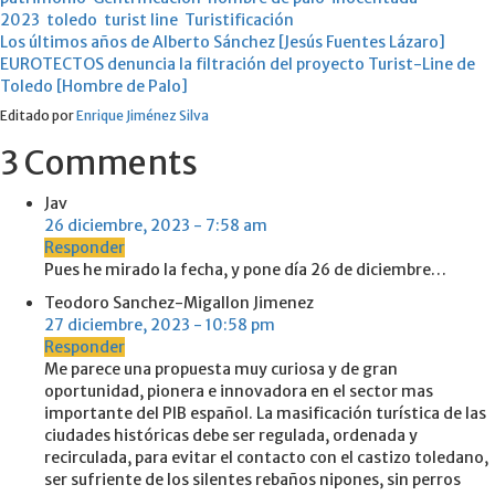
2023
toledo
turist line
Turistificación
Post
Los últimos años de Alberto Sánchez [Jesús Fuentes Lázaro]
EUROTECTOS denuncia la filtración del proyecto Turist-Line de
navigation
Toledo [Hombre de Palo]
Editado por
Enrique Jiménez Silva
3
Comments
Jav
26 diciembre, 2023 - 7:58 am
Responder
Pues he mirado la fecha, y pone día 26 de diciembre…
Teodoro Sanchez-Migallon Jimenez
27 diciembre, 2023 - 10:58 pm
Responder
Me parece una propuesta muy curiosa y de gran
oportunidad, pionera e innovadora en el sector mas
importante del PIB español. La masificación turística de las
ciudades históricas debe ser regulada, ordenada y
recirculada, para evitar el contacto con el castizo toledano,
ser sufriente de los silentes rebaños nipones, sin perros