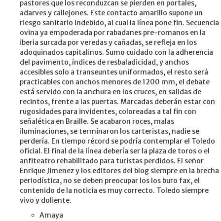
pastores que los reconduzcan se pierden en portales,
adarves y callejones. Este contacto amarillo supone un
riesgo sanitario indebido, al cual la línea pone fin. Secuencia
ovina ya empoderada por rabadanes pre-romanos en la
iberia surcada por veredas y cañadas, se refleja en los
adoquinados capitalinos. Sumo cuidado con la adherencia
del pavimento, índices de resbaladicidad, y anchos
accesibles solo a transeuntes uniformados, el resto será
practicables con anchos menores de 1200 mm, el debate
está servido con la anchura en los cruces, en salidas de
recintos, frente a las puertas. Marcadas deberán estar con
rugosidades para invidentes, coloreadas a tal fin con
señalética en Braille. Se acabaron roces, malas
iluminaciones, se terminaron los carteristas, nadie se
perdería. En tiempo récord se podría contemplar el Toledo
oficial. El final de la línea debería ser la plaza de toros o el
anfiteatro rehabilitado para turistas perdidos. El señor
Enrique Jimenez y los editores del blog siempre en la brecha
periodística, no se deben preocupar los los buro fax, el
contenido de la noticia es muy correcto. Toledo siempre
vivo y doliente.
Amaya