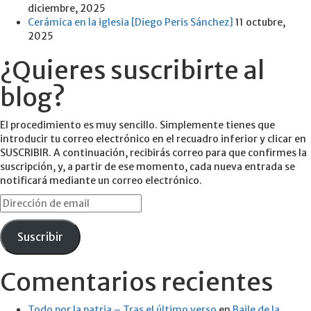
diciembre, 2025
Cerámica en la iglesia [Diego Peris Sánchez]
11 octubre,
2025
¿Quieres suscribirte al
blog?
El procedimiento es muy sencillo. Simplemente tienes que
introducir tu correo electrónico en el recuadro inferior y clicar en
SUSCRIBIR. A continuación, recibirás correo para que confirmes la
suscripción, y, a partir de ese momento, cada nueva entrada se
notificará mediante un correo electrónico.
Dirección
de
email
Suscribir
Comentarios recientes
Todo por la patria – Tras el último verso
en
Baile de la