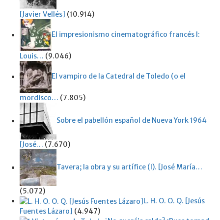
[Javier Vellés]
(10.914)
El impresionismo cinematográfico francés I:
Louis…
(9.046)
El vampiro de la Catedral de Toledo (o el
mordisco…
(7.805)
Sobre el pabellón español de Nueva York 1964
[José…
(7.670)
Tavera; la obra y su artífice (I). [José María…
(5.072)
L. H. O. O. Q. [Jesús
Fuentes Lázaro]
(4.947)