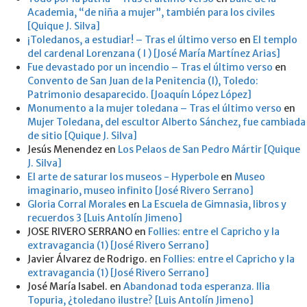
Academia, “de niña a mujer”, también para los civiles
[Quique J. Silva]
¡Toledanos, a estudiar! – Tras el último verso
en
El templo
del cardenal Lorenzana ( I ) [José María Martínez Arias]
Fue devastado por un incendio – Tras el último verso
en
Convento de San Juan de la Penitencia (I), Toledo:
Patrimonio desaparecido. [Joaquín López López]
Monumento a la mujer toledana – Tras el último verso
en
Mujer Toledana, del escultor Alberto Sánchez, fue cambiada
de sitio [Quique J. Silva]
Jesús Menendez
en
Los Pelaos de San Pedro Mártir [Quique
J. Silva]
El arte de saturar los museos - Hyperbole
en
Museo
imaginario, museo infinito [José Rivero Serrano]
Gloria Corral Morales
en
La Escuela de Gimnasia, libros y
recuerdos 3 [Luis Antolín Jimeno]
JOSE RIVERO SERRANO
en
Follies: entre el Capricho y la
extravagancia (1) [José Rivero Serrano]
Javier Álvarez de Rodrigo.
en
Follies: entre el Capricho y la
extravagancia (1) [José Rivero Serrano]
José María Isabel.
en
Abandonad toda esperanza. Ilia
Topuria, ¿toledano ilustre? [Luis Antolín Jimeno]