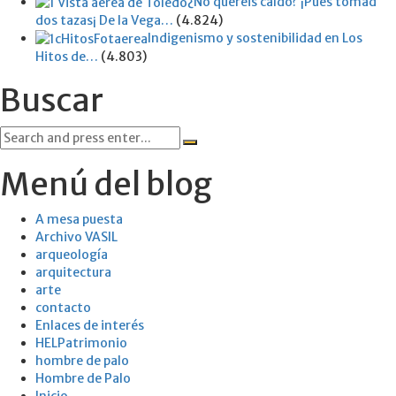
¿No queréis caldo? ¡Pues tomad
dos tazas¡ De la Vega…
(4.824)
Indigenismo y sostenibilidad en Los
Hitos de…
(4.803)
Buscar
Search
for:
Menú del blog
A mesa puesta
Archivo VASIL
arqueología
arquitectura
arte
contacto
Enlaces de interés
HELPatrimonio
hombre de palo
Hombre de Palo