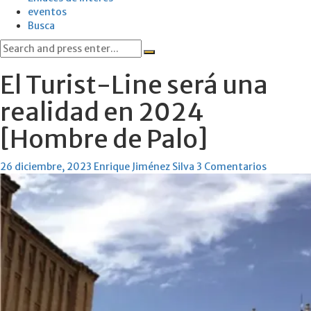
eventos
Busca
Search
for:
El Turist-Line será una
realidad en 2024
[Hombre de Palo]
26 diciembre, 2023
Enrique Jiménez Silva
3 Comentarios