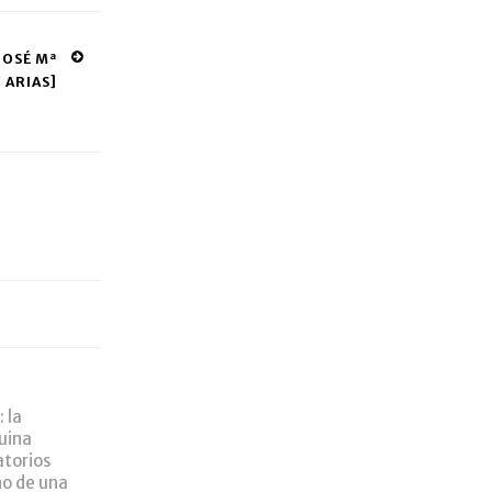
OSÉ Mª
 ARIAS]
 la
ruina
atorios
no de una