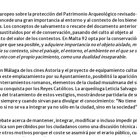
uropeo sobre la protección del Patrimonio Arqueológico revisado
oncede una gran importancia al entorno y al contexto de los biene
s. Los conceptos de salvamento o rescate del documento anterior
sustituidos por el de conservación, pasando del culto al objeto al
o del valor de los contextos. En Malta 92 opta por la conservación
pre que sea posible, y a
dquiere importancia no el objeto aislado, 
 su contexto, sino el paisaje, el entorno, el ambiente en el que se s
nto con el propio yacimiento, como una dualidad inseparable.
n Málaga de los cines Astoria y el proyecto de equipamiento cultu
este emplazamiento por su Ayuntamiento, posibilitó la aparición
enterramientos romanos, elementos de la ciudad musulmana del si
su conquista por los Reyes Católicos. La arqueóloga Leticia Salvago 
 del tratamiento de estos vestigios, mostrándose partidaria de s
siempre y cuando sirvan para divulgar el conocimiento: “No tiene
 si no se va a integrar ya no sólo en la ciudad, sino en la sociedad
debate acerca de mantener, integrar, modificar o incluso impedir 
blica son percibidos por los ciudadanos como una discusión técnica 
 otros motivos porque el coste se asumirá por el erario público, c