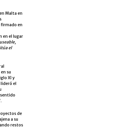
 en Malta en
s
 firmado en
 en el lugar
museable,
itúa el
ral
 en su
glo XI y
lideró el
u
 sentido
”.
proyectos de
ajena a su
uando restos