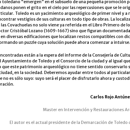
o toledano “emergen” en el subsuelo de una pequeña promoción pa
anos ponen el grito en el cielo por las repercusiones que se le ori
icular. Toledo es un yacimiento arqueológico de primer nivel y a 
contrar vestigios de sus culturas en todo tipo de obras. La localiz
 las Covachuelas no solo viene ya referida en el Libro Primero de l
octor Cristóbal Lozano (1609-1667) sino que figuran documentad
en diversas edificaciones que localizan restos compatibles con di
formando un puzzle cuya solución puede ahora comenzar a intuirse
ncontradas están a la espera del informe de la Consejería de Cultu
l Ayuntamiento de Toledo y el Consorcio de la ciudad y al igual que 
 que este patrimonio arqueológico no tiene sentido conservarlo s
 ciudad, en la sociedad. Deberemos ayudar entre todos al particula
e no es sólo suyo: suyo será el placer de disfrutarlo ahora y custod
ración.
Carlos Rojo Antún
Master en Intervención y Restauraciones Ar
El autor es el actual presidente de la Demarcación de Toledo 