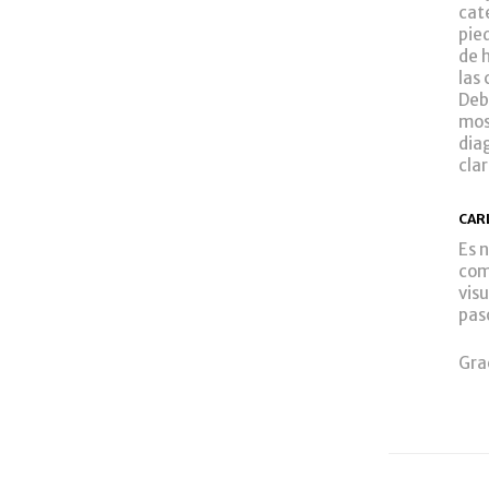
cat
pie
de h
las
Deb
mos
dia
cla
CAR
Es 
com
vis
pas
Gra