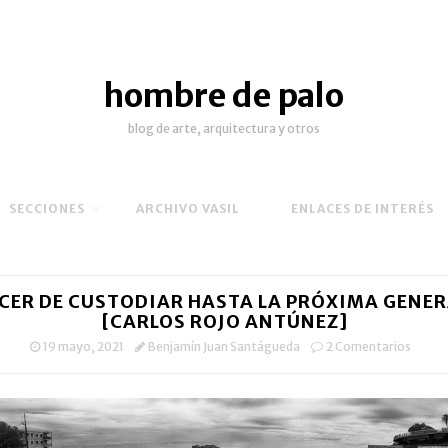
hombre de palo
blog de arte, arquitectura y otros
SECCIONES
ARCHIVO VASIL
ENLACES DE INTERÉS
ACER DE CUSTODIAR HASTA LA PRÓXIMA GENE
[CARLOS ROJO ANTÚNEZ]
19 mayo, 2021
Benjamín Juan Santágueda
2 Comentarios