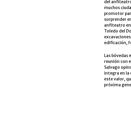
del anfiteatr
muchos ciudad
promotor part
sorprender en
anfiteatro en
Toledo del D
excavaciones 
edificación, 
Las bóvedas e
reunión con e
Salvago opino
integra en la
este valor, qu
próxima gene