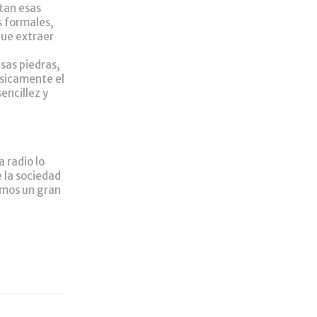
tan esas
s formales,
que extraer
sas piedras,
isicamente el
encillez y
 radio lo
 la sociedad
emos un gran