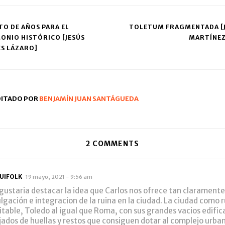
TO DE AÑOS PARA EL
TOLETUM FRAGMENTADA [J
ONIO HISTÓRICO [JESÚS
MARTÍNEZ
ation
S LÁZARO]
DITADO POR
BENJAMÍN JUAN SANTÁGUEDA
2
COMMENTS
UIFOLK
19 mayo, 2021 - 9:56 am
gustaria destacar la idea que Carlos nos ofrece tan claramente:
ulgación e integracion de la ruina en la ciudad. La ciudad como 
itable, Toledo al igual que Roma, con sus grandes vacios edific
jados de huellas y restos que consiguen dotar al complejo urba