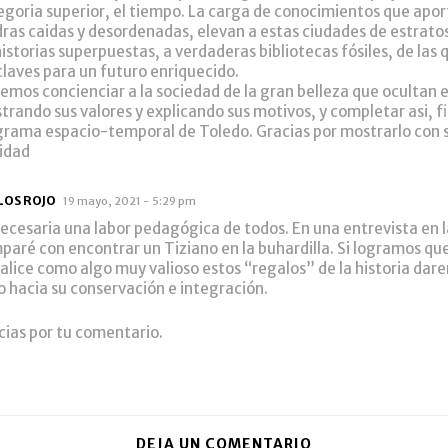
egoria superior, el tiempo. La carga de conocimientos que apor
dras caidas y desordenadas, elevan a estas ciudades de estrato
istorias superpuestas, a verdaderas bibliotecas fósiles, de las 
 claves para un futuro enriquecido.
emos concienciar a la sociedad de la gran belleza que ocultan e
trando sus valores y explicando sus motivos, y completar asi, f
grama espacio-temporal de Toledo. Gracias por mostrarlo con s
ridad
LOS ROJO
19 mayo, 2021 - 5:29 pm
necesaria una labor pedagógica de todos. En una entrevista en la
paré con encontrar un Tiziano en la buhardilla. Si logramos que
ualice como algo muy valioso estos “regalos” de la historia dar
o hacia su conservación e integración.
cias por tu comentario.
DEJA UN COMENTARIO