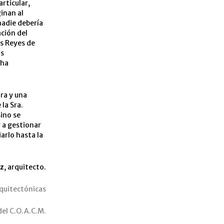
rticular,
ginan al
nadie debería
ación del
os Reyes de
as
cha
.
ra y una
la Sra.
ino se
r a gestionar
iarlo hasta la
ez
, arquitecto.
quitectónicas
del C.O.A.C.M.