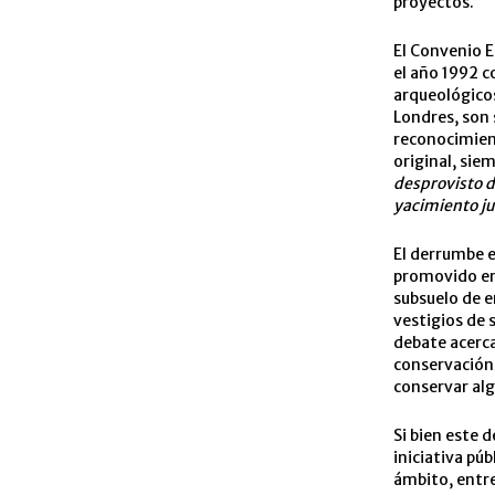
proyectos.
El Convenio E
el año 1992 c
arqueológico
Londres, son 
reconocimient
original, siem
desprovisto de
yacimiento ju
El derrumbe e
promovido en 
subsuelo de 
vestigios de 
debate acerca
conservación 
conservar algo
Si bien este 
iniciativa pú
ámbito, entre