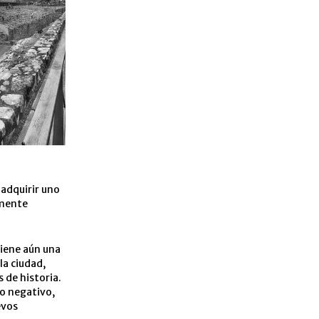
 adquirir uno
lmente
tiene aún una
la ciudad,
 de historia.
go negativo,
evos