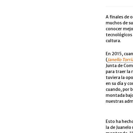
A finales de 
muchos de su
conocer mejor
tecnológicos 
cultura.
En 2015, cuan
(
Janello Torr
Junta de Com
para traer la
tuviera la op
en su día y c
cuando, por b
montada bajo 
nuestras admi
Esto ha hecho
la de Juanelo