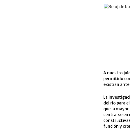
A nuestro jui
permitido con
existían antes
La investigac
del río para 
que la mayor 
centrarse en 
constructivas,
función y cro