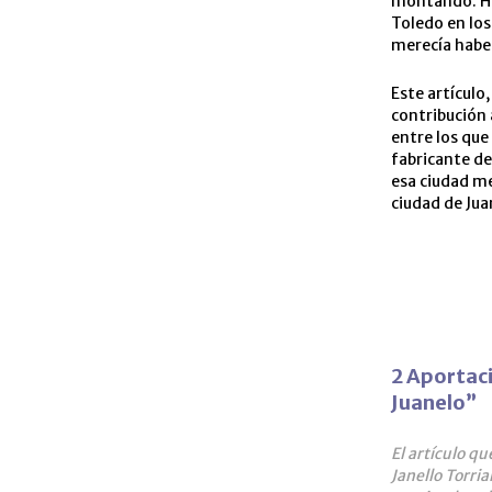
montando. Ha
Toledo en los
merecía haber
Este artícul
contribución 
entre los que
fabricante de
esa ciudad m
ciudad de Jua
2 Aportaci
Juanelo”
El artículo q
Janello Torri