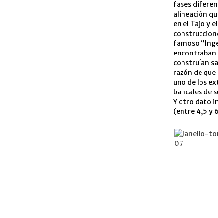
fases diferen
alineación qu
en el Tajo y 
construccione
famoso “Ingen
encontraban e
construían sa
razón de que 
uno de los ex
bancales de s
Y otro dato i
(entre 4,5 y 