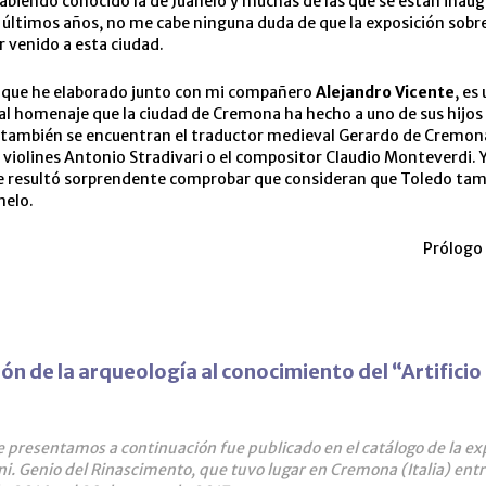
biendo conocido la de Juanelo y muchas de las que se están inau
 últimos años, no me cabe ninguna duda de que la exposición sobr
 venido a esta ciudad.
o, que he elaborado junto con mi compañero
Alejandro Vicente
, es
al homenaje que la ciudad de Cremona ha hecho a uno de sus hijos 
 también se encuentran el traductor medieval Gerardo de Cremona
 violines Antonio Stradivari o el compositor Claudio Monteverdi. Y 
e resultó sorprendente comprobar que consideran que Toledo tamb
nelo.
Prólogo
ón de la arqueología al conocimiento del “Artificio
ue presentamos a continuación fue publicado en el catálogo de la ex
ani. Genio del Rinascimento, que tuvo lugar en Cremona (Italia) entr