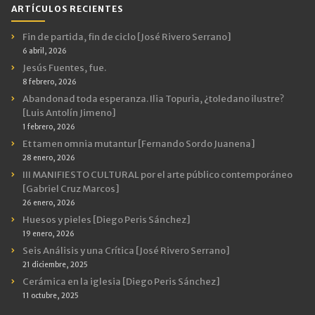
ARTÍCULOS RECIENTES
Fin de partida, fin de ciclo [José Rivero Serrano]
6 abril, 2026
Jesús Fuentes, fue.
8 febrero, 2026
Abandonad toda esperanza. Ilia Topuria, ¿toledano ilustre?
[Luis Antolín Jimeno]
1 febrero, 2026
Et tamen omnia mutantur [Fernando Sordo Juanena]
28 enero, 2026
III MANIFIESTO CULTURAL por el arte público contemporáneo
[Gabriel Cruz Marcos]
26 enero, 2026
Huesos y pieles [Diego Peris Sánchez]
19 enero, 2026
Seis Análisis y una Crítica [José Rivero Serrano]
21 diciembre, 2025
Cerámica en la iglesia [Diego Peris Sánchez]
11 octubre, 2025