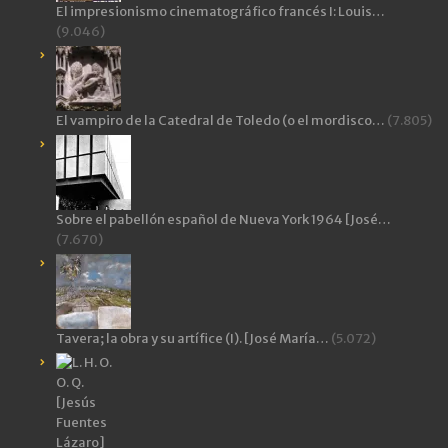
El impresionismo cinematográfico francés I: Louis…
(9.046)
El vampiro de la Catedral de Toledo (o el mordisco…
(7.805)
Sobre el pabellón español de Nueva York 1964 [José…
(7.670)
Tavera; la obra y su artífice (I). [José María…
(5.072)