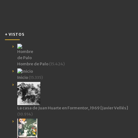
+ VISTOS
Hombre de Palo
(15.424)
Inicio
(15.335)
La casa de Juan Huarte en Formentor, 1969 [Javier Vellés]
(10.914)