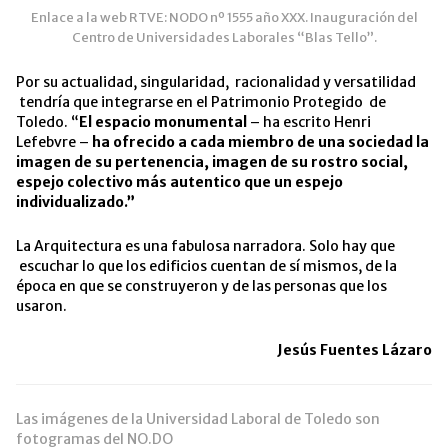
Enlace a la web RTVE: NODO nº 1555 año XXX. Inauguración del
Centro de Universidades Laborales “Blas Tello”.
Por su actualidad, singularidad, racionalidad y versatilidad
tendría que integrarse en el Patrimonio Protegido de
Toledo. “
El espacio monumental
– ha escrito Henri
Lefebvre –
ha ofrecido a cada miembro de una sociedad la
imagen de su pertenencia, imagen de su rostro social,
espejo colectivo más autentico que un espejo
individualizado.”
La Arquitectura es una fabulosa narradora. Solo hay que
escuchar lo que los edificios cuentan de sí mismos, de la
época en que se construyeron y de las personas que los
usaron.
Jesús Fuentes Lázaro
Las imágenes de la Universidad Laboral de Toledo son
fotogramas del NO.DO