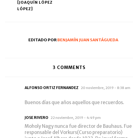
navigation
[JOAQUÍN LÓPEZ
LÓPEZ]
EDITADO POR
BENJAMÍN JUAN SANTÁGUEDA
3
COMMENTS
ALFONSO ORTIZ FERNANDEZ
20 noviembre, 2019 - 8:38 am
Buenos días que años aquellos que recuerdos.
JOSE RIVERO
22 noviembre, 2019 - 4:49 pm
Moholy Nagy nunca fue director de Bauhaus. Fue
responsable del Vorkurs(Curso preparatorio)