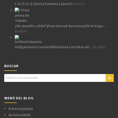
L. H. O. O. Q. [Jesús Fuentes Lázaro]
(4.947)
¿No queréis caldo? ¡Pues tomad dos tazas¡ De la Vega…
(4.824)
Indigenismo y sostenibilidad en Los Hitos de…
(4.803)
BUSCAR
Search
for:
MENÚ DEL BLOG
A mesa puesta
Archivo VASIL