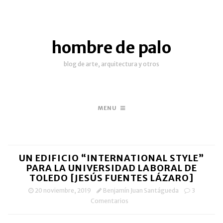
hombre de palo
blog de arte, arquitectura y otros
MENU
UN EDIFICIO “INTERNATIONAL STYLE”
PARA LA UNIVERSIDAD LABORAL DE
TOLEDO [JESÚS FUENTES LÁZARO]
20 noviembre, 2019
Benjamín Juan Santágueda
3
Comentarios