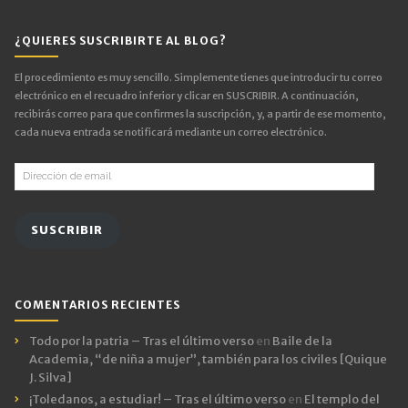
¿QUIERES SUSCRIBIRTE AL BLOG?
El procedimiento es muy sencillo. Simplemente tienes que introducir tu correo
electrónico en el recuadro inferior y clicar en SUSCRIBIR. A continuación,
recibirás correo para que confirmes la suscripción, y, a partir de ese momento,
cada nueva entrada se notificará mediante un correo electrónico.
Dirección
de
email
SUSCRIBIR
COMENTARIOS RECIENTES
Todo por la patria – Tras el último verso
en
Baile de la
Academia, “de niña a mujer”, también para los civiles [Quique
J. Silva]
¡Toledanos, a estudiar! – Tras el último verso
en
El templo del