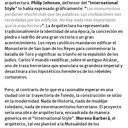
arquitectura.
Philip Johnson
, defensor del “
International
Style
” lo había expresado gráficamente:
“
Los monumentos
perduran mucho más que las palabras. Las civilizaciones son
recordadas por los edificios. No hay nada más importante
que la arquitectura
”. La Arquitectura ha representado
tradicionalmente la identidad de una época, la concreción en
piedra o ladrillo de una gran victoria o un gran
acontecimiento. Los reyes católicos mandaron edificar el
Monasterio de San Juan de los Reyes para conmemorar la
batalla de Toro y significar su triunfo en la expulsión de los
judíos. Carlos V mandó reedificar, sobre el antiguo Alcázar,
uno de traza herreriana que anunciara su grandeza imperial y
desactivara a los hipotéticos herederos de los rebeldes
comuneros.
Pero, al contrario de lo que era razonable esperar en una
ciudad con la trayectoria de Toledo, la construcción se sitúo
en la modernidad. Nada de Historia, nada de mudéjar
toledano, nada de neorenacentismo herreriano. El proyecto
sería una obra de arquitectura, encuadrada de manera
generica en el “International Style”.
Moreno Barberá
, el
arquitecto, tal vez planteó a la Mutualidad de los