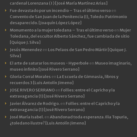
cardenal Lorenzana ( I ) [José María Martínez Arias]
Fue devastado por un incendio – Tras el último verso
en
Convento de San Juan de la Penitencia (I), Toledo: Patrimonio
desaparecido. [Joaquín López López]
Monumento a la mujer toledana – Tras el último verso
en
Mujer
Toledana, del escultor Alberto Sánchez, fue cambiada de sitio
[Quique J. Silva]
Jesús Menendez
en
Los Pelaos de San Pedro Mártir [Quique J.
Silva]
El arte de saturar los museos - Hyperbole
en
Museo imaginario,
museo infinito [José Rivero Serrano]
Gloria Corral Morales
en
La Escuela de Gimnasia, libros y
recuerdos 3 [Luis Antolín Jimeno]
JOSE RIVERO SERRANO
en
Follies: entre el Capricho y la
extravagancia (1) [José Rivero Serrano]
Javier Álvarez de Rodrigo.
en
Follies: entre el Capricho y la
extravagancia (1) [José Rivero Serrano]
José María Isabel.
en
Abandonad toda esperanza. Ilia Topuria,
¿toledano ilustre? [Luis Antolín Jimeno]