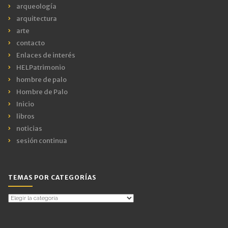
arqueología
arquitectura
arte
contacto
Enlaces de interés
HELPatrimonio
hombre de palo
Hombre de Palo
Inicio
libros
noticias
sesión continua
TEMAS POR CATEGORÍAS
Temas
por
Categorías