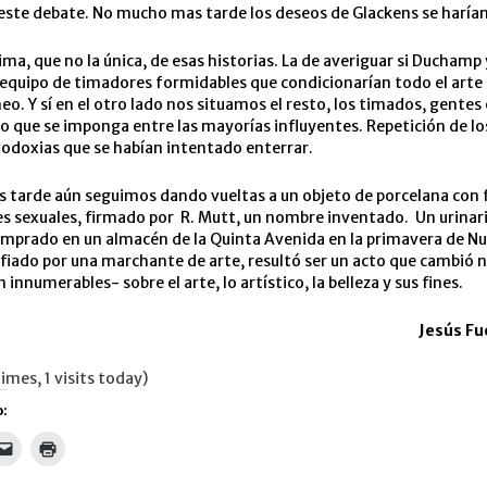
este debate. No mucho mas tarde los deseos de Glackens se harían
tima, que no la única, de esas historias. La de averiguar si Duchamp
equipo de timadores formidables que condicionarían todo el arte
. Y sí en el otro lado nos situamos el resto, los timados, gentes
lo que se imponga entre las mayorías influyentes. Repetición de l
odoxias que se habían intentado enterrar.
 tarde aún seguimos dando vueltas a un objeto de porcelana con 
s sexuales, firmado por R. Mutt, un nombre inventado. Un urinar
omprado en un almacén de la Quinta Avenida en la primavera de Nu
fiado por una marchante de arte, resultó ser un acto que cambió 
 innumerables- sobre el arte, lo artístico, la belleza y sus fines.
Jesús Fu
imes, 1 visits today)
:
Haz
Haz
clic
clic
para
para