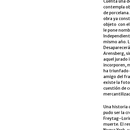
Cuenta una de
contempla obs
de porcelana.
obra ya const
objeto con el
le pone nomb
Independiente
mismo año. L
Desaparecerá 
Arensberg, si
aquel jurado 
incorporen, m
ha triunfado 
amigo del fran
existe la fot
cuestión de c
mercantiliza
Una historia 
pudo ser la c
Freytag–Lorin
muerte. El re