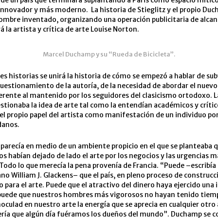
 de un país que terminará suplantando a Paris como espacio mítico
innovador y más moderno. La historia de Stieglitz y el propio Duc
mbre inventado, organizando una operación publicitaria de alcanc
rá la artista y crítica de arte Louise Norton.
Marcel Duchamp y su “Rueda de Bicicleta”.
res historias se unirá la historia de cómo se empezó a hablar de su
 cuestionamiento de la autoría, de la necesidad de abordar el nuevo
rente al mantenido por los seguidores del clasicismo ortodoxo. L
estionaba la idea de arte tal como la entendían académicos y crític
l propio papel del artista como manifestación de un individuo p
danos.
aparecía en medio de un ambiente propicio en el que se planteaba q
s habían dejado de lado el arte por los negocios y las urgencias m
 Todo lo que merecía la pena provenía de Francia. “Puede –escribía 
o William J. Glackens– que el país, en pleno proceso de construcc
 para el arte. Puede que el atractivo del dinero haya ejercido una 
puede que nuestros hombres más vigorosos no hayan tenido tiemp
oculad en nuestro arte la energía que se aprecia en cualquier otro
ría que algún día fuéramos los dueños del mundo”. Duchamp se co