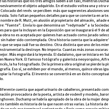
 las historias que los tres amigos suben a un taxi, mientras Duch
esivamente el objeto adquirido. En el estudio voltea una y otra ve
 Colocado del revés se perciben más que sugerentes alusiones sex
ruida. Solo faltan pequeños detalles para que se convierta en arte.
 nombre de R. Mutt, en alusión al propietario del almacén, añade e
re: “Fuente”. Envía lo que denomina un “redymade” a la Sociedad
s para que la incluyan en la Exposición que se inaugurará el 9 de ab
a obra no es aceptada por quienes han actuado como jurado selec
sin haber sido contemplada. Otra historia cuenta que la adquiere
n que se sepa cuál fue su destino. Otra distinta que uno de los mi
instrumental la destruye. No importa. Cuantas más zonas oscuras 
ejor. Más engordará la leyenda. El dadaísmo, que se iniciara en Sui
en Nueva York. El famoso fotógrafo y galerista neoyorquino, Alfre
cés, la ha fotografiado. De la primera obra original se pierde la pi
ografía. Eso sí, se exhiben por el mundo, al menos, quince obras igua
opiar la fotografía. El invento se convertirá en un éxito conceptua
do.
diferente cuenta que aquel urinario de caballeros, presentado com
reación provocadora de la poeta, artista de vodevil y modelo, baro
ghoven. Duchamp se habría apropiado de la obra de la mujer desp
sto también es historia de la que nacen otras varias. La historia de