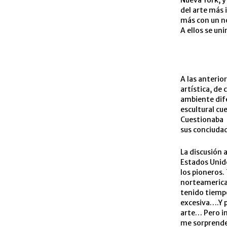
Nueva York, y
del arte más 
más con un no
A ellos se uni
A las anterio
artística, de
ambiente dife
escultural cu
Cuestionaba e
sus conciuda
La discusión 
Estados Unido
los pioneros.
norteamerican
tenido tiempo
excesiva….Y 
arte… Pero in
me sorprende