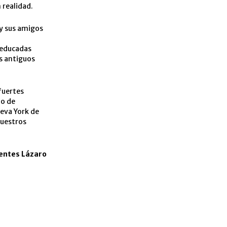
 realidad.
 y sus amigos
 educadas
os antiguos
fuertes
io de
eva York de
nuestros
entes Lázaro