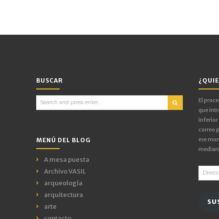
BUSCAR
¿QUIE
Search
El proc
for:
que intr
inferior
correo p
ese mom
MENÚ DEL BLOG
mediant
A mesa puesta
Direcci
Archivo VASIL
de
arqueología
email
arquitectura
SU
arte
contacto