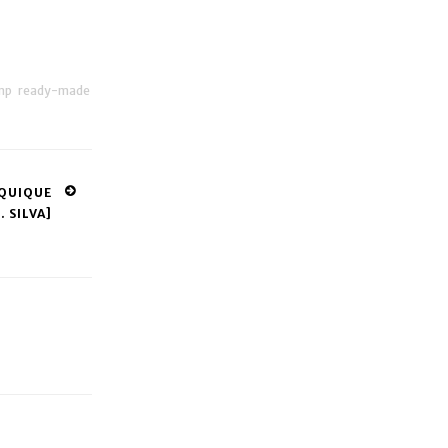
mp
ready-made
[QUIQUE
J. SILVA]