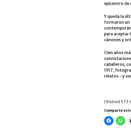
epicentro de 
Y queda la úl
formaron un 
contemporáneo
para aceptar 
cánones y ort
Cien años más
connotacione
caballeros, c
1917, fotogra
relatos –y son
(Visited 573 t
Comparte esto
Haz
Haz
clic
clic
para
para