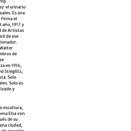
amp
z el urinario
uales. Es una
 Firma el
l año, 1917 y
 de Artistas
ril de ese
cionador.
 Walter
embros de
se
za en 1916,
d Stieglitz,
sta. Solo
les. Solo es
lizado y
o escultura,
nesa Elsa von
ués de su
 una ciudad,