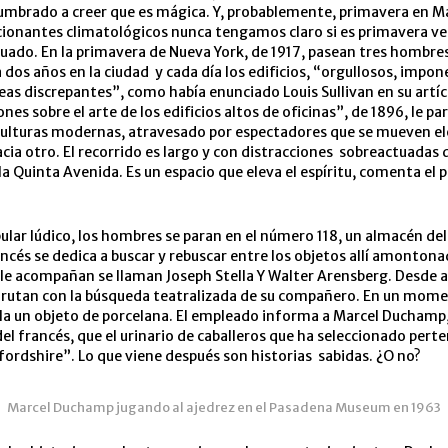
mbrado a creer que es mágica. Y, probablemente, primavera en M
cionantes climatológicos nunca tengamos claro si es primavera ve
uado. En la primavera de Nueva York, de 1917, pasean tres hombres
a dos años en la ciudad y cada día los edificios, “orgullosos, impo
neas discrepantes”, como había enunciado Louis Sullivan en su artíc
nes sobre el arte de los edificios altos de oficinas”, de 1896, le pa
culturas modernas, atravesado por espectadores que se mueven e
acia otro. El recorrido es largo y con distracciones sobreactuadas 
a Quinta Avenida. Es un espacio que eleva el espíritu, comenta el 
lar lúdico, los hombres se paran en el número 118, un almacén del S
ancés se dedica a buscar y rebuscar entre los objetos allí amontona
e acompañan se llaman Joseph Stella Y Walter Arensberg. Desde a
sfrutan con la búsqueda teatralizada de su compañero. En un mom
la un objeto de porcelana. El empleado informa a Marcel Duchamp,
el francés, que el urinario de caballeros que ha seleccionado perte
rdshire”. Lo que viene después son historias sabidas. ¿O no?
Marcel Duchamp jugando al ajedrez en el Pasadena Museum en 1963