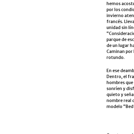
hemos acostu
por los condi
invierno aten
francés. Llev
unidad sin lí
“Consideracio
parque de es
de un lugar h
Caminan por l
rotundo.
En ese deambu
Dentro, el fr
hombres que l
sonríen y di
quieto y seña
nombre real d
modelo “Bedfo