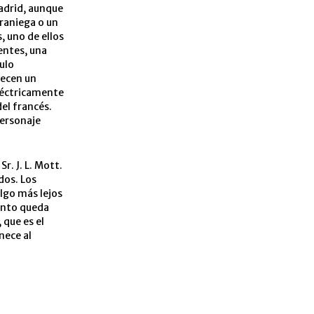
adrid, aunque
raniega o un
, uno de ellos
nentes, una
ulo
recen un
léctricamente
del francés.
personaje
r. J. L. Mott.
dos. Los
lgo más lejos
ento queda
 que es el
nece al