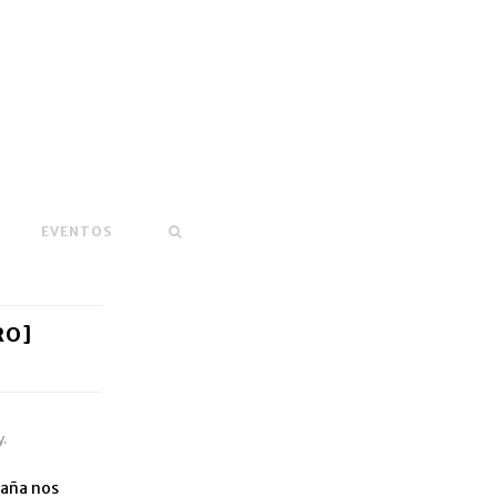
EVENTOS
RO]
.
paña nos