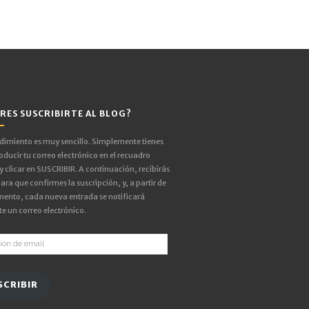
RES SUSCRIBIRTE AL BLOG?
edimiento es muy sencillo. Simplemente tienes
oducir tu correo electrónico en el recuadro
 y clicar en SUSCRIBIR. A continuación, recibirás
ara que confirmes la suscripción, y, a partir de
ento, cada nueva entrada se notificará
e un correo electrónico.
ón
SCRIBIR