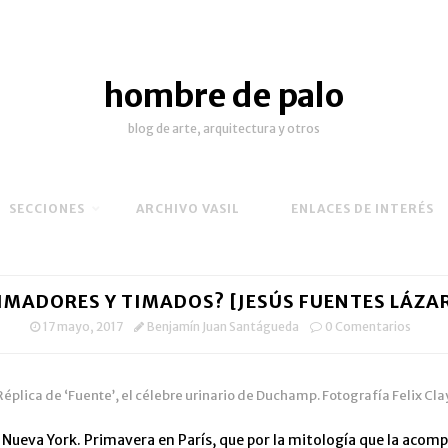
hombre de palo
blog de arte, arquitectura y otros
SECCIONES
ARCHIVO VASIL
ENLACES DE INTERÉS
IMADORES Y TIMADOS? [JESÚS FUENTES LÁZA
17 mayo, 2017
Benjamín Juan Santágueda
0 Comentarios
Réplica de ‘Fuente’, el célebre urinario de Duchamp. Fotografía Felix Clay
Nueva York. Primavera en París, que por la mitología que la acom