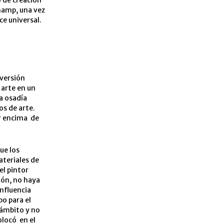
 de creación
hamp, una vez
e universal.
bversión
 arte en un
a osadía
os de arte.
or encima de
ue los
ateriales de
el pintor
ión, no haya
influencia
o para el
 ámbito y no
locó en el