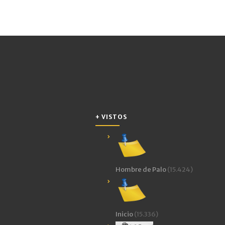
+ VISTOS
Hombre de Palo
(15.424)
Inicio
(15.336)