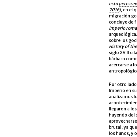
esto
perezrev
2016
), en el
migración god
concluye de f
Imperio rom
arqueológica.
sobre los god
History of th
siglo XVIII o
bárbaro como 
acercarse a l
antropológica
Por otro lado
Imperio en su
analizamos lo
acontecimient
llegaron a los
huyendo de lo
aprovecharse 
brutal, ya qu
los hunos, y 