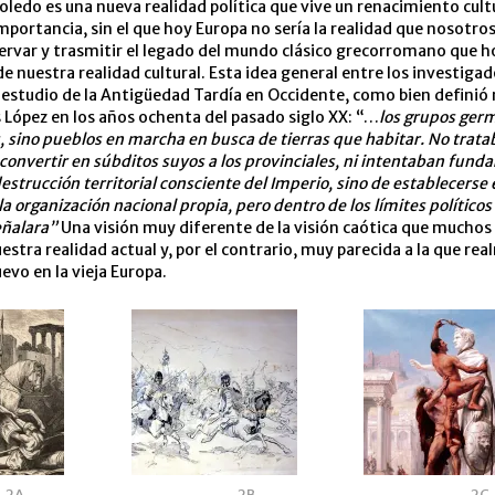
oledo es una nueva realidad política que vive un renacimiento cult
mportancia, sin el que hoy Europa no sería la realidad que nosotr
ervar y trasmitir el legado del mundo clásico grecorromano que h
e nuestra realidad cultural. Esta idea general entre los investiga
estudio de la Antigüedad Tardía en Occidente, como bien definió
 López en los años ochenta del pasado siglo XX: “…
los grupos ger
s, sino pueblos en marcha en busca de tierras que habitar. No tratab
onvertir en súbditos suyos a los provinciales, ni intentaban funda
estrucción territorial consciente del Imperio, sino de establecerse 
a organización nacional propia, pero dentro de los límites políticos
eñalara”
Una visión muy diferente de la visión caótica que muchos
uestra realidad actual y, por el contrario, muy parecida a la que re
uevo en la vieja Europa.
2A
2B
2C