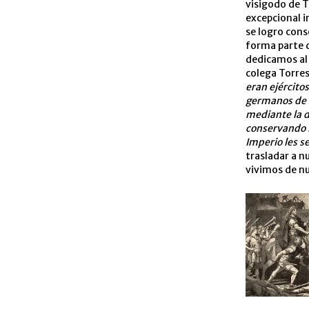
visigodo de T
excepcional i
se logro cons
forma parte d
dedicamos al 
colega Torres
eran ejército
germanos de c
mediante la d
conservando l
Imperio les s
trasladar a n
vivimos de n