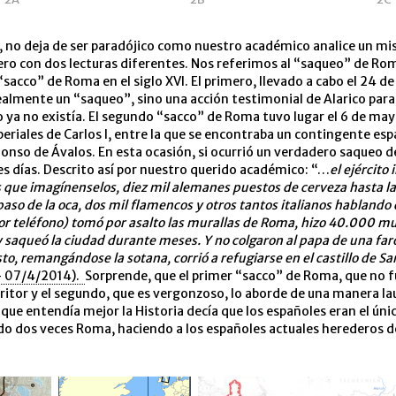
, no deja de ser paradójico como nuestro académico analice un m
o con dos lecturas diferentes. Nos referimos al “saqueo” de Rom
“sacco” de Roma en el siglo XVI. El primero, llevado a cabo el 24 d
ealmente un “saqueo”, sino una acción testimonial de Alarico para
o ya no existía. El segundo “sacco” de Roma tuvo lugar el 6 de ma
periales de Carlos I, entre la que se encontraba un contingente esp
nso de Ávalos. En esta ocasión, si ocurrió un verdadero saqueo de
res días. Descrito así por nuestro querido académico: “…
el ejército 
 que imagínenselos, diez mil alemanes puestos de cerveza hasta la
aso de la oca, dos mil flamencos y otros tantos italianos hablando
r teléfono) tomó por asalto las murallas de Roma, hizo 40.000 mu
 saqueó la ciudad durante meses. Y no colgaron al papa de una far
sto, remangándose la sotana, corrió a refugiarse en el castillo de S
– 07/4/2014).
Sorprende, que el primer “sacco” de Roma, que no fu
critor y el segundo, que es vergonzoso, lo aborde de una manera la
 que entendía mejor la Historia decía que los españoles eran el úni
o dos veces Roma, haciendo a los españoles actuales herederos d