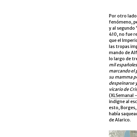
Por otro lado
fenómeno, per
y al segundo 
410, no fue r
que el Imperi
las tropas im
mando de Alfo
lo largo de t
mil españoles
marcando el p
su
mamma
po
despeinarse y
vicario de Cri
(
XLSemanal 
indigne al es
esto, Borges,
había saquead
de Alarico.