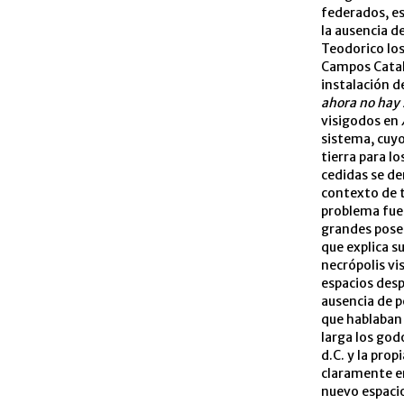
federados, es
la ausencia d
Teodorico los
Campos Catalá
instalación d
ahora no hay 
visigodos en
sistema, cuyo
tierra para lo
cedidas se 
contexto de t
problema fue 
grandes poses
que explica s
necrópolis vi
espacios desp
ausencia de p
que hablaban 
larga los god
d.C. y la prop
claramente e
nuevo espacio