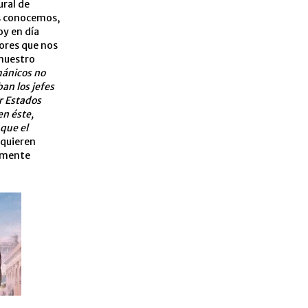
ural de
os conocemos,
oy en día
dores que nos
 nuestro
mánicos no
an los jefes
r Estados
en éste,
 que el
 quieren
almente