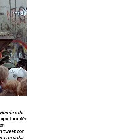
Hombre de
ocupó también
 en
un tweet con
ara recordar