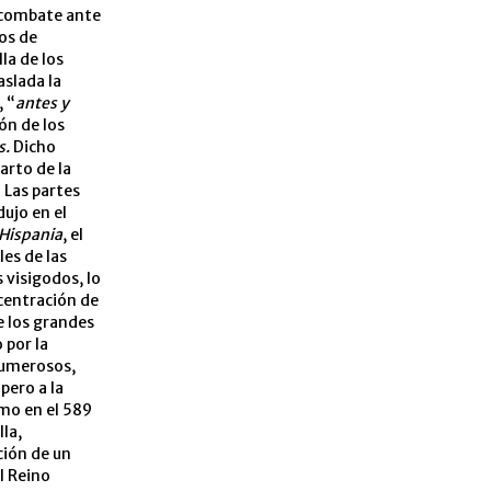
e combate ante
os de
la de los
aslada la
 “
antes y
ón de los
s.
Dicho
arto de la
. Las partes
dujo en el
Hispania
, el
es de las
 visigodos, lo
centración de
e los grandes
 por la
numerosos,
pero a la
smo en el 589
lla,
ción de un
l Reino