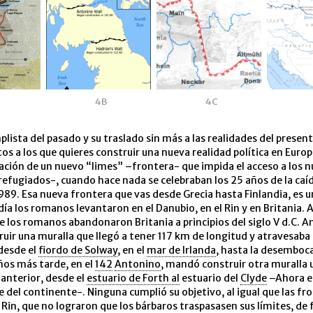
4B
4C
plista del pasado y su traslado sin más a las realidades del present
s a los que quieres construir una nueva realidad política en Europ
eación de un nuevo “limes” –frontera- que impida el acceso a los 
efugiados-, cuando hace nada se celebraban los 25 años de la caí
1989. Esa nueva frontera que vas desde Grecia hasta Finlandia, es 
día los romanos levantaron en el Danubio, en el Rin y en Britania. A
e los romanos abandonaron Britania a principios del siglo V d.C. A
ir una muralla que llegó a tener 117 km de longitud y atravesaba l
desde el
fiordo de Solway
, en el
mar de Irlanda
, hasta la desemboc
ños más tarde, en el
142
Antonino
, mandó construir otra muralla
 anterior, desde el
estuario de Forth al
estuario del
Clyde
–Ahora e
se del continente-. Ninguna cumplió su objetivo, al igual que las fr
 Rin, que no lograron que los bárbaros traspasasen sus límites, de