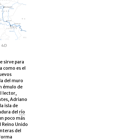
4D
e sirve para
a como es el
nuevos
da del muro
un émulo de
l lector,
ntes, Adriano
a isla de
adura del
río
 un poco más
l Reino Unido
onteras del
 forma