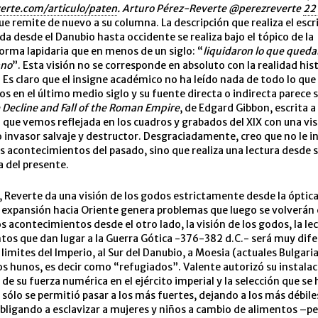
erte.com/articulo/paten
. Arturo Pérez-Reverte @perezreverte
22
 que remite de nuevo a su columna. La descripción que realiza el escri
a desde el Danubio hasta occidente se realiza bajo el tópico de la
orma lapidaria que en menos de un siglo: “
liquidaron lo que queda
ano
”. Esta visión no se corresponde en absoluto con la realidad hist
 Es claro que el insigne académico no ha leído nada de todo lo que 
os en el último medio siglo y su fuente directa o indirecta parece 
e Decline and Fall of the Roman Empire
, de Edgard Gibbon, escrita a 
 la que vemos reflejada en los cuadros y grabados del XIX con una vis
invasor salvaje y destructor. Desgraciadamente, creo que no le i
os acontecimientos del pasado, sino que realiza una lectura desde s
 del presente.
, Reverte da una visión de los godos estrictamente desde la óptic
 expansión hacia Oriente genera problemas que luego se volverán c
s acontecimientos desde el otro lado, la visión de los godos, la lec
os que dan lugar a la Guerra Gótica -376-382 d.C.- será muy dife
 limites del Imperio, al Sur del Danubio, a Moesia (actuales Bulgaria
s hunos, es decir como “refugiados”. Valente autorizó su instalac
de su fuerza numérica en el ejército imperial y la selección que se 
e sólo se permitió pasar a los más fuertes, dejando a los más débil
obligando a esclavizar a mujeres y niños a cambio de alimentos –pe