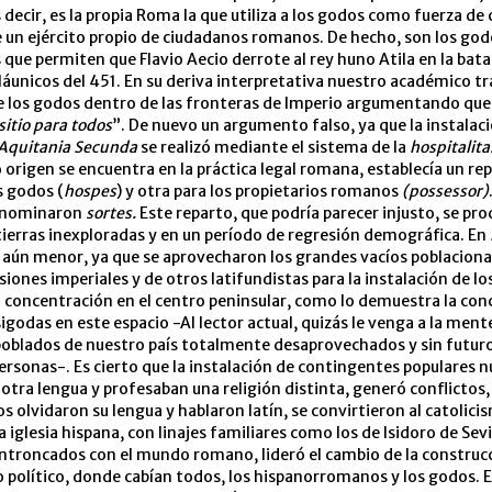
 decir, es la propia Roma la que utiliza a los godos como fuerza d
e un ejército propio de ciudadanos romanos. De hecho, son los god
 que permiten que Flavio Aecio derrote al rey huno Atila en la batal
unicos del 451. En su deriva interpretativa nuestro académico tr
e los godos dentro de las fronteras de Imperio argumentando que,
sitio para todos
”. De nuevo un argumento falso, ya que la instalaci
Aquitania Secunda
se realizó mediante el sistema de la
hospitalita
 origen se encuentra en la práctica legal romana, establecía un rep
s godos (
hospes
) y otra para los propietarios romanos
(possessor)
denominaron
sortes.
Este reparto, que podría parecer injusto, se pro
ierras inexploradas y en un período de regresión demográfica. En
aún menor, ya que se aprovecharon los grandes vacíos poblacional
iones imperiales y de otros latifundistas para la instalación de los
u concentración en el centro peninsular, como lo demuestra la con
sigodas en este espacio -Al lector actual, quizás le venga a la ment
oblados de nuestro país totalmente desaprovechados y sin futuro
ersonas-. Es cierto que la instalación de contingentes populares 
otra lengua y profesaban una religión distinta, generó conflictos, 
os olvidaron su lengua y hablaron latín, se convirtieron al catolici
ia iglesia hispana, con linajes familiares como los de Isidoro de Sevi
ntroncados con el mundo romano, lideró el cambio de la construc
 político, donde cabían todos, los hispanorromanos y los godos. E