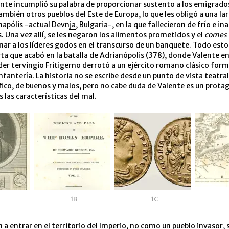
te incumplió su palabra de proporcionar sustento a los emigrados
ambién otros pueblos del Este de Europa, lo que les obligó a una l
napólis -actual
Devnja
, Bulgaria-, en la que fallecieron de frío e in
. Una vez allí, se les negaron los alimentos prometidos y el
comes
nar a los líderes godos en el transcurso de un banquete. Todo esto 
rta que acabó en la batalla de Adrianópolis (378), donde Valente e
íder tervingio Fritigerno derrotó a un ejército romano clásico for
nfantería. La historia no se escribe desde un punto de vista teatral
co, de buenos y malos, pero no cabe duda de Valente es un prota
 las características del mal.
1B
1C
 a entrar en el territorio del Imperio, no como un pueblo invasor,