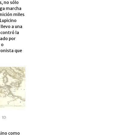
, no sólo
arga marcha
anición miles
Lupicino
llevo a una
ncontró la
mado por
 o
gonista que
1D
 sino como