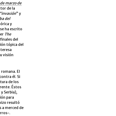
 de marzo de
tor de la
“invasión
” y
ba del
órica y
se ha escrito
ser
The
finales del
ión tópica del
nteresa
u visión
a romana. El
ontra él. Si
tura de los
rente. Éstos
 y Serbia),
ión para
hizo resultó
es a merced de
rros-.