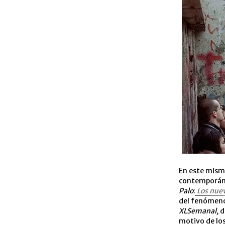
En este mism
contemporáne
Palo
:
Los nue
del fenómeno
XLSemanal,
d
motivo de lo