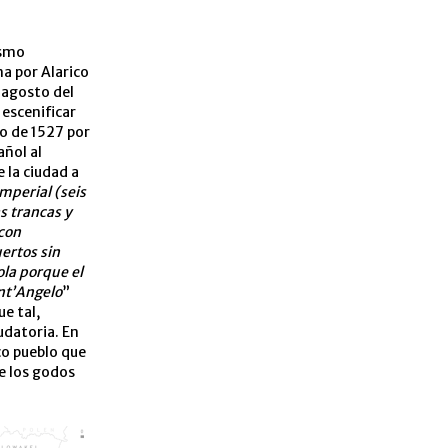
ismo
a por Alarico
e agosto del
 escenificar
yo de 1527 por
añol al
 la ciudad a
imperial (seis
s trancas y
 con
ertos sin
ola porque el
ant’Angelo
”
e tal,
udatoria. En
co pueblo que
e los godos