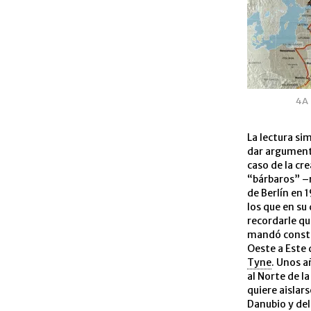
4A
La lectura sim
dar argumento
caso de la cr
“bárbaros” –r
de Berlín en 
los que en su 
recordarle qu
mandó constru
Oeste a Este 
Tyne
. Unos a
al Norte de la
quiere aislar
Danubio y del