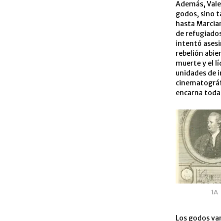
Además, Valen
godos, sino t
hasta Marcia
de refugiados
intentó asesi
rebelión abie
muerte y el l
unidades de i
cinematográfi
encarna todas
1A
Los godos van