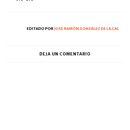
una
ventana
nueva)
EDITADO POR
JOSÉ RAMÓN GONZÁLEZ DE LA CAL
DEJA UN COMENTARIO