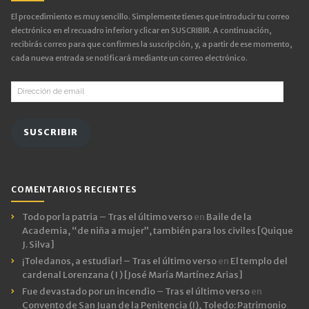
El procedimiento es muy sencillo. Simplemente tienes que introducir tu correo
electrónico en el recuadro inferior y clicar en SUSCRIBIR. A continuación,
recibirás correo para que confirmes la suscripción, y, a partir de ese momento,
cada nueva entrada se notificará mediante un correo electrónico.
Dirección
de
email
SUSCRIBIR
COMENTARIOS RECIENTES
Todo por la patria – Tras el último verso
en
Baile de la
Academia, “de niña a mujer”, también para los civiles [Quique
J. Silva]
¡Toledanos, a estudiar! – Tras el último verso
en
El templo del
cardenal Lorenzana ( I ) [José María Martínez Arias]
Fue devastado por un incendio – Tras el último verso
en
Convento de San Juan de la Penitencia (I), Toledo: Patrimonio