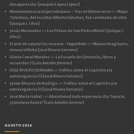
desaparecido. [Joaquín López López]
Monumento a la mujer toledana – Tras el último verso
en
Mujer
Toledana, del escultor Alberto Sánchez, fue cambiada de sitio
[Quique J. Silva]
Jesús Menendez
en
Los Pelaos de San Pedro Mártir [Quique J.
Silva]
El arte de saturar los museos - Hyperbole
en
Museo imaginario,
museo infinito [José Rivero Serrano]
Gloria Corral Morales
en
La Escuela de Gimnasia, libros y
recuerdos 3 [Luis Antolín Jimeno]
JOSE RIVERO SERRANO
en
Follies: entre el Capricho y la
extravagancia (1) [José Rivero Serrano]
Javier Álvarez de Rodrigo.
en
Follies: entre el Capricho y la
extravagancia (1) [José Rivero Serrano]
José María Isabel.
en
Abandonad toda esperanza. Ilia Topuria,
¿toledano ilustre? [Luis Antolín Jimeno]
AGOSTO 2026