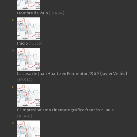
Hombre de Palo
(15.424)
Inicio
(15.335)
La casa de Juan Huarte en Formentor, 1969 [Javier Vellés]
(10.914)
El impresionismo cinematográfico francés I: Louis…
(9.046)