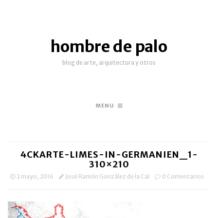
hombre de palo
blog de arte, arquitectura y otros
MENU
4CKARTE-LIMES-IN-GERMANIEN_1-
310×210
2 mayo, 2016
José Ramón González de la Cal
0 Comentarios