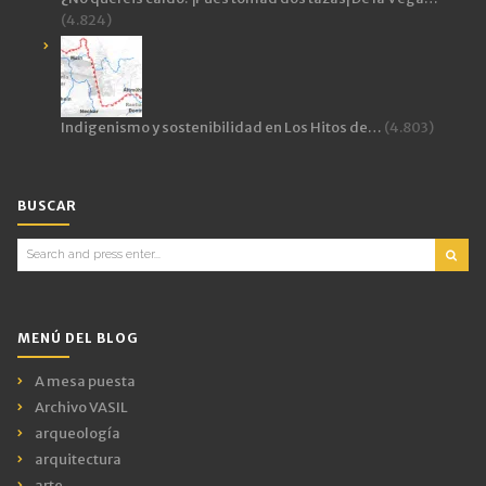
(4.824)
Indigenismo y sostenibilidad en Los Hitos de…
(4.803)
BUSCAR
Search
for:
MENÚ DEL BLOG
A mesa puesta
Archivo VASIL
arqueología
arquitectura
arte