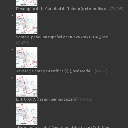
El vampiro de la Catedral de Toledo (o el mordisco…
(7.805)
Sobre el pabellón español de Nueva York 1964 [José…
(7.670)
Tavera; la obra y su artífice (I). [José María…
(5.072)
L. H. O. O. Q. [Jesús Fuentes Lázaro]
(4.946)
¿No queréis caldo? ¡Pues tomad dos tazas¡ De la Vega…