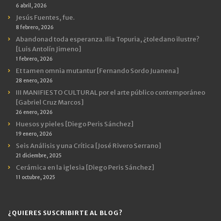
6 abril, 2026
Jesús Fuentes, fue.
8 febrero, 2026
Abandonad toda esperanza. Ilia Topuria, ¿toledano ilustre?
[Luis Antolín Jimeno]
1 febrero, 2026
Et tamen omnia mutantur [Fernando Sordo Juanena]
28 enero, 2026
III MANIFIESTO CULTURAL por el arte público contemporáneo
[Gabriel Cruz Marcos]
26 enero, 2026
Huesos y pieles [Diego Peris Sánchez]
19 enero, 2026
Seis Análisis y una Crítica [José Rivero Serrano]
21 diciembre, 2025
Cerámica en la iglesia [Diego Peris Sánchez]
11 octubre, 2025
¿QUIERES SUSCRIBIRTE AL BLOG?