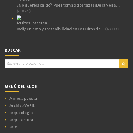
¿No queréis caldo? ¡Pues tomad dos tazas¡ De la Vega…
(4.824)
Indigenismo y sostenibilidad en Los Hitos de…
(4.803)
BUSCAR
Search
for:
MENÚ DEL BLOG
A mesa puesta
Archivo VASIL
arqueología
arquitectura
arte