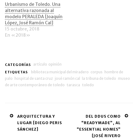
nueva)
Urbanismo de Toledo. Una
alternativa razonada al
modelo PERALEDA [Joaquín
López, José Ramón Cal]
15 octubre, 2018
En «2018»
artículo
opinión
CATEGORÍAS
biblioteca municipal del miradero
corpus
hombre de
ETIQUETAS
palo
hospital de santa cruz
josé ramón cal
la tribuna de toledo
museo
de arte contemporáneo de toledo
tarasca
toledo
Post
ARQUITECTURA Y
DEL DDUS COMO
LUGAR [DIEGO PERIS
“READYMADE”, AL
navigation
SÁNCHEZ]
“ESSENTIAL HOMES”
[JOSÉ RIVERO