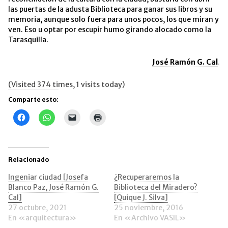
las puertas de la adusta Biblioteca para ganar sus libros y su
memoria, aunque solo fuera para unos pocos, los que miran y
ven. Eso u optar por escupir humo girando alocado como la
Tarasquilla.
José Ramón G. Cal
.
(Visited 374 times, 1 visits today)
Comparte esto:
Haz
Haz
Haz
Haz
clic
clic
clic
clic
para
para
para
para
compartir
compartir
enviar
imprimir
en
en
un
(Se
Facebook
WhatsApp
enlace
abre
(Se
(Se
por
en
Relacionado
abre
abre
correo
una
en
en
electrónico
ventana
una
una
a
nueva)
Ingeniar ciudad [Josefa
¿Recuperaremos la
ventana
ventana
un
Blanco Paz, José Ramón G.
Biblioteca del Miradero?
nueva)
nueva)
amigo
(Se
Cal]
[Quique J. Silva]
abre
27 octubre, 2021
25 noviembre, 2016
en
una
En «arquitectura»
En «Archivo VASIL»
ventana