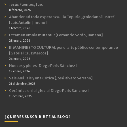
Jesús Fuentes, fue.
8 febrero, 2026
Abandonad toda esperanza. Ilia Topuria, ¿toledano ilustre?
[Luis Antolín Jimeno]
1 febrero, 2026
Et tamen omnia mutantur [Fernando Sordo Juanena]
28 enero, 2026
III MANIFIESTO CULTURAL por el arte público contemporáneo
[Gabriel Cruz Marcos]
26 enero, 2026
Huesos y pieles [Diego Peris Sánchez]
19 enero, 2026
Seis Análisis y una Crítica [José Rivero Serrano]
21 diciembre, 2025
Cerámica en la iglesia [Diego Peris Sánchez]
11 octubre, 2025
¿QUIERES SUSCRIBIRTE AL BLOG?