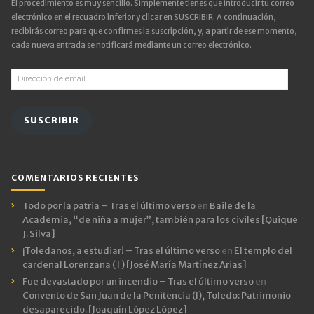
El procedimiento es muy sencillo. Simplemente tienes que introducir tu correo
electrónico en el recuadro inferior y clicar en SUSCRIBIR. A continuación,
recibirás correo para que confirmes la suscripción, y, a partir de ese momento,
cada nueva entrada se notificará mediante un correo electrónico.
Dirección
de
email
SUSCRIBIR
COMENTARIOS RECIENTES
Todo por la patria – Tras el último verso
en
Baile de la
Academia, “de niña a mujer”, también para los civiles [Quique
J. Silva]
¡Toledanos, a estudiar! – Tras el último verso
en
El templo del
cardenal Lorenzana ( I ) [José María Martínez Arias]
Fue devastado por un incendio – Tras el último verso
en
Convento de San Juan de la Penitencia (I), Toledo: Patrimonio
desaparecido. [Joaquín López López]