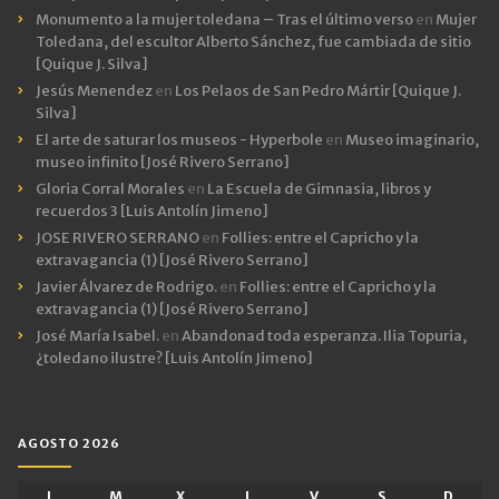
Monumento a la mujer toledana – Tras el último verso
en
Mujer
Toledana, del escultor Alberto Sánchez, fue cambiada de sitio
[Quique J. Silva]
Jesús Menendez
en
Los Pelaos de San Pedro Mártir [Quique J.
Silva]
El arte de saturar los museos - Hyperbole
en
Museo imaginario,
museo infinito [José Rivero Serrano]
Gloria Corral Morales
en
La Escuela de Gimnasia, libros y
recuerdos 3 [Luis Antolín Jimeno]
JOSE RIVERO SERRANO
en
Follies: entre el Capricho y la
extravagancia (1) [José Rivero Serrano]
Javier Álvarez de Rodrigo.
en
Follies: entre el Capricho y la
extravagancia (1) [José Rivero Serrano]
José María Isabel.
en
Abandonad toda esperanza. Ilia Topuria,
¿toledano ilustre? [Luis Antolín Jimeno]
AGOSTO 2026
L
M
X
J
V
S
D