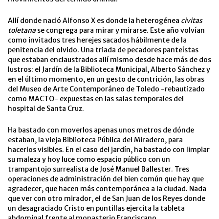
Allí donde nació Alfonso X es donde la heterogénea
civitas
toletana
se congrega para mirar y mirarse. Este año volvían
como invitados tres herejes sacados hábilmente de la
penitencia del olvido. Una triada de pecadores panteístas
que estaban enclaustrados allí mismo desde hace más de dos
lustros: el Jardín de la Biblioteca Municipal, Alberto Sánchez y
en el último momento, en un gesto de contrición, las obras
del Museo de Arte Contemporáneo de Toledo -rebautizado
como MACTO- expuestas en las salas temporales del
hospital de Santa Cruz.
Ha bastado con moverlos apenas unos metros de dónde
estaban, la vieja Biblioteca Pública del Miradero, para
hacerlos visibles. En el caso del jardín, ha bastado con limpiar
su maleza y hoy luce como espacio público con un
trampantojo surrealista de José Manuel Ballester. Tres
operaciones de administración del bien común que hay que
agradecer, que hacen más contemporánea a la ciudad. Nada
que ver con otro mirador, el de San Juan de los Reyes donde
un desagraciado Cristo en puntillas ejercita la tableta
abdominal frente al monasterio Franciscano.