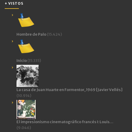
+ VISTOS
Hombre de Palo
(15.424)
Inicio
(15.335)
La casa de Juan Huarte en Formentor, 1969 [Javier Vellés]
(10.914)
El impresionismo cinematográfico francés I: Louis…
(9.046)