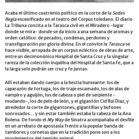
Acaba el último cuatrienio político en la corte de la
Sedes
Regia
escenificado en el teatro del Corpus toledano. El diario
La Tribuna concita a la Tarasca civil en el Miradero -lugar
donde se mira- donde se da inicio a una semana de aromas y
orden católico: de pecados, condenas, perdones y
transfiguración por gloria divina. En el convite la
Tarasca
se
hace visible, arropada de un corpus ecléctico de obras de arte,
entre un decimonónico Hospital de Santa Cruz y la singular
rareza de la colección inquilina del Hospital de Santa Fe, que a
la larga solo podrán ser cruz y fe juntas.
Allí estaban dando cuerpo a la bestia humeante: los de
caparazón de tortuga, los de traje escamado, los de alas de
vampiro y aguijón, los de cabeza o piel de serpiente -
mudando-, los de pelo de león, y el gigantón Cid Rui Diaz, y
alrededor la corte de gigantones, gigantillas y bufones
sonrosados… y sin estar también estaba la cabeza de la Ana
Bolena. De fondo el
My Way
de Sinatra acompañaba el desfile
en un arrebato de apostasía frente a la popular banda de
tambores y cornetas que en la tradición pone son a los
movimientos del temido animal.