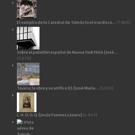
El vampiro de la Catedral de Toledo (o el mordisco…
(7.805)
Sobre el pabellón español de Nueva York 1964 [José…
(7.670)
Tavera; la obra y su artífice (I). [José María…
(5.072)
L. H. O. O. Q. [Jesús Fuentes Lázaro]
(4.947)