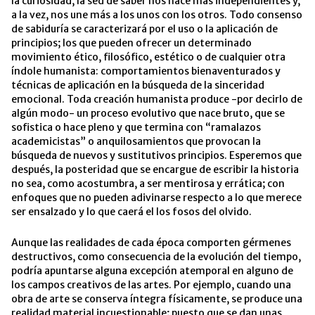
la curiosidad, la sed de saber nos hace más independientes y,
a la vez, nos une más a los unos con los otros. Todo consenso
de sabiduría se caracterizará por el uso o la aplicación de
principios; los que pueden ofrecer un determinado
movimiento ético, filosófico, estético o de cualquier otra
índole humanista: comportamientos bienaventurados y
técnicas de aplicación en la búsqueda de la sinceridad
emocional. Toda creación humanista produce -por decirlo de
algún modo- un proceso evolutivo que nace bruto, que se
sofistica o hace pleno y que termina con “ramalazos
academicistas” o anquilosamientos que provocan la
búsqueda de nuevos y sustitutivos principios. Esperemos que
después, la posteridad que se encargue de escribir la historia
no sea, como acostumbra, a ser mentirosa y errática; con
enfoques que no pueden adivinarse respecto a lo que merece
ser ensalzado y lo que caerá el los fosos del olvido.
Aunque las realidades de cada época comporten gérmenes
destructivos, como consecuencia de la evolución del tiempo,
podría apuntarse alguna excepción atemporal en alguno de
los campos creativos de las artes. Por ejemplo, cuando una
obra de arte se conserva íntegra físicamente, se produce una
realidad material incuestionable; puesto que se dan unas