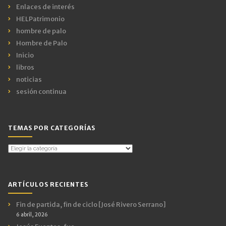
Enlaces de interés
HELPatrimonio
hombre de palo
Hombre de Palo
Inicio
libros
noticias
sesión continua
TEMAS POR CATEGORÍAS
Temas
por
Categorías
ARTÍCULOS RECIENTES
Fin de partida, fin de ciclo [José Rivero Serrano]
6 abril, 2026