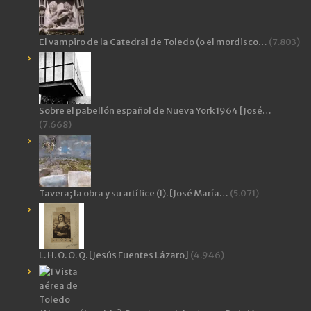
El vampiro de la Catedral de Toledo (o el mordisco…
(7.803)
Sobre el pabellón español de Nueva York 1964 [José…
(7.668)
Tavera; la obra y su artífice (I). [José María…
(5.071)
L. H. O. O. Q. [Jesús Fuentes Lázaro]
(4.946)