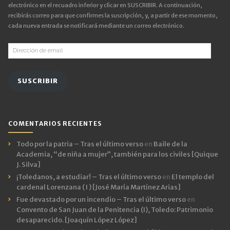
electrónico en el recuadro inferior y clicar en SUSCRIBIR. A continuación,
recibirás correo para que confirmes la suscripción, y, a partir de ese momento,
cada nueva entrada se notificará mediante un correo electrónico.
Dirección
de
email
SUSCRIBIR
COMENTARIOS RECIENTES
Todo por la patria – Tras el último verso
en
Baile de la
Academia, “de niña a mujer”, también para los civiles [Quique
J. Silva]
¡Toledanos, a estudiar! – Tras el último verso
en
El templo del
cardenal Lorenzana ( I ) [José María Martínez Arias]
Fue devastado por un incendio – Tras el último verso
en
Convento de San Juan de la Penitencia (I), Toledo: Patrimonio
desaparecido. [Joaquín López López]