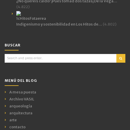
¿No queréis caldo? ¡Pues tomad dos tazas¡ De la Vega…
(4.822)
Indigenismo y sostenibilidad en Los Hitos de…
(4.802)
BUSCAR
Search
for:
MENÚ DEL BLOG
A mesa puesta
Archivo VASIL
arqueología
arquitectura
arte
contacto