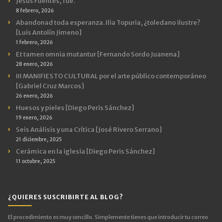
Jesús Fuentes, fue.
8 febrero, 2026
Abandonad toda esperanza. Ilia Topuria, ¿toledano ilustre?
[Luis Antolín Jimeno]
1 febrero, 2026
Et tamen omnia mutantur [Fernando Sordo Juanena]
28 enero, 2026
III MANIFIESTO CULTURAL por el arte público contemporáneo
[Gabriel Cruz Marcos]
26 enero, 2026
Huesos y pieles [Diego Peris Sánchez]
19 enero, 2026
Seis Análisis y una Crítica [José Rivero Serrano]
21 diciembre, 2025
Cerámica en la iglesia [Diego Peris Sánchez]
11 octubre, 2025
¿QUIERES SUSCRIBIRTE AL BLOG?
El procedimiento es muy sencillo. Simplemente tienes que introducir tu correo