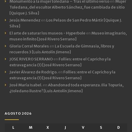
Monumento a la mujer toledana – Tras el último verso
en
Mujer
Toledana, del escultor Alberto Sánchez, fue cambiada de sitio
[Quique J. Silva]
Jesús Menendez
en
Los Pelaos de San Pedro Mártir [Quique J.
Silva]
El arte de saturar los museos - Hyperbole
en
Museo imaginario,
museo infinito [José Rivero Serrano]
Gloria Corral Morales
en
La Escuela de Gimnasia, libros y
recuerdos 3 [Luis Antolín Jimeno]
JOSE RIVERO SERRANO
en
Follies: entre el Capricho y la
extravagancia (1) [José Rivero Serrano]
Javier Álvarez de Rodrigo.
en
Follies: entre el Capricho y la
extravagancia (1) [José Rivero Serrano]
José María Isabel.
en
Abandonad toda esperanza. Ilia Topuria,
¿toledano ilustre? [Luis Antolín Jimeno]
AGOSTO 2026
L
M
X
J
V
S
D