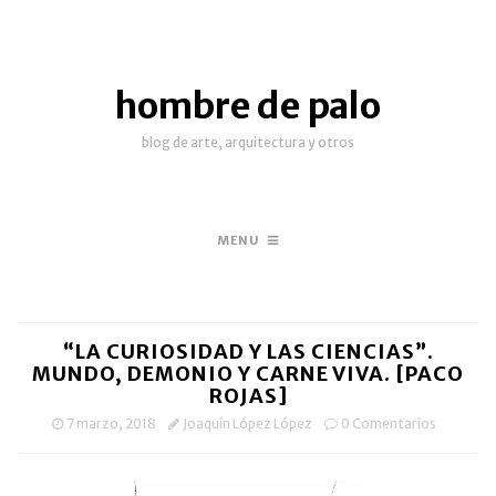
hombre de palo
blog de arte, arquitectura y otros
MENU
“LA CURIOSIDAD Y LAS CIENCIAS”.
MUNDO, DEMONIO Y CARNE VIVA. [PACO
ROJAS]
7 marzo, 2018
Joaquín López López
0 Comentarios