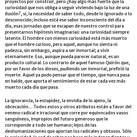
proyectos por construir, pero ¿hay algo más fuerte que la
curiosidad que nos obliga a seguir viviendo bajo la luz de una
ilusión?, si, la necesidad de saber todo, desde lo ignorado o lo
desconocido; incluso está ese sabor inconsciente del día a
día, esas jornadas que se escapan de nuestro control para
presentarnos hipótesis imaginarias: una curiosidad siempre
latente. El hombre con menos curiosidad está más muerto
que el hombre curioso, pero aquel, aunque no sienta ni
padezca, sin embargo, aspira a ser inmortal; a vivir
eternamente. Eso, aunque pueda parecer natural, es un
producto cultural. Lo contrario de aquel famoso Quirón que,
por un favor de los dioses, pudiendo ser inmortal, prefirió la
muerte. Aquel ya pudo pensar que el tiempo, que nunca pasa
en balde, que aporta el sentimiento de estar cada vez más
muerto cada día que pasa.
La ignorancia, la estupidez, la envidia de lo ajeno, la
obcecación… Todos estos y otros atributos están a favor del
veneno radical e irracional que corre por equivocados vasos
sanguíneos, impropios del futuro generoso que le
corresponde a todo ser humano; lejos de las
deshumanizaciones que aportan los radicales y obtusos. Sólo