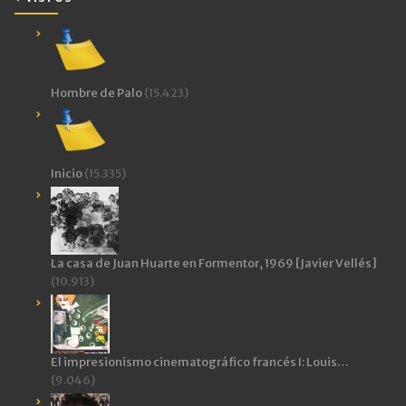
Hombre de Palo
(15.423)
Inicio
(15.335)
La casa de Juan Huarte en Formentor, 1969 [Javier Vellés]
(10.913)
El impresionismo cinematográfico francés I: Louis…
(9.046)