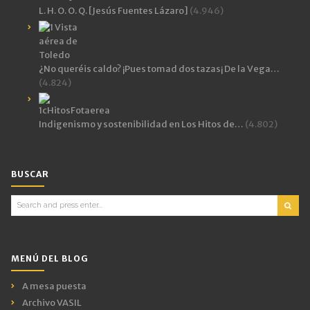
L. H. O. O. Q. [Jesús Fuentes Lázaro]
(4.946)
¿No queréis caldo? ¡Pues tomad dos tazas¡ De la Vega…
(4.824)
Indigenismo y sostenibilidad en Los Hitos de…
(4.802)
BUSCAR
Search
for:
MENÚ DEL BLOG
A mesa puesta
Archivo VASIL