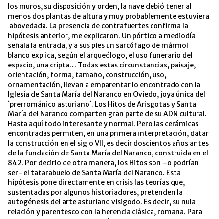
los muros, su disposición y orden, la nave debió tener al
menos dos plantas de altura y muy probablemente estuviera
abovedada. La presencia de contrafuertes confirma la
hipótesis anterior, me explicaron. Un pórtico a mediodía
señala la entrada, y a sus pies un sarcófago de mármol
blanco explica, según el arqueólogo, el uso funerario del
espacio, una cripta… Todas estas circunstancias, paisaje,
orientación, forma, tamaño, construcción, uso,
ornamentación, llevan a emparentar lo encontrado con la
Iglesia de Santa María del Naranco en Oviedo, joya única del
`prerrománico asturiano´. Los Hitos de Arisgotas y Santa
María del Naranco comparten gran parte de su ADN cultural.
Hasta aquí todo interesante y normal. Pero las cerámicas
encontradas permiten, en una primera interpretación, datar
la construcción en el siglo VII, es decir doscientos años antes
de la fundación de Santa María del Naranco, construida en el
842. Por decirlo de otra manera, los Hitos son –o podrían
ser- el tatarabuelo de Santa María del Naranco. Esta
hipótesis pone directamente en crisis las teorías que,
sustentadas por algunos historiadores, pretenden la
autogénesis del arte asturiano visigodo. Es decir, su nula
relación y parentesco con la herencia clásica, romana. Para