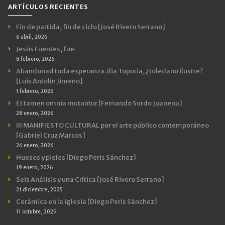
ARTÍCULOS RECIENTES
Fin de partida, fin de ciclo [José Rivero Serrano]
6 abril, 2026
Jesús Fuentes, fue.
8 febrero, 2026
Abandonad toda esperanza. Ilia Topuria, ¿toledano ilustre?
[Luis Antolín Jimeno]
1 febrero, 2026
Et tamen omnia mutantur [Fernando Sordo Juanena]
28 enero, 2026
III MANIFIESTO CULTURAL por el arte público contemporáneo
[Gabriel Cruz Marcos]
26 enero, 2026
Huesos y pieles [Diego Peris Sánchez]
19 enero, 2026
Seis Análisis y una Crítica [José Rivero Serrano]
21 diciembre, 2025
Cerámica en la iglesia [Diego Peris Sánchez]
11 octubre, 2025