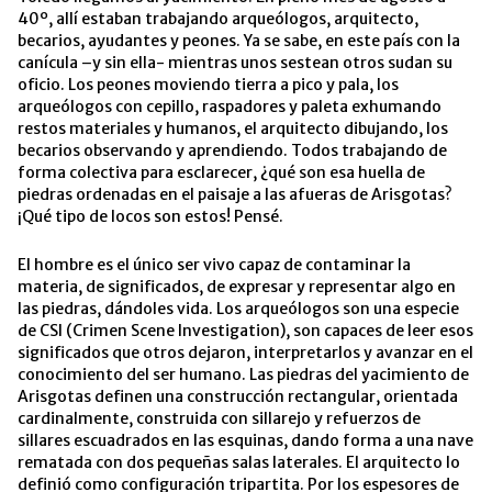
40º, allí estaban trabajando arqueólogos, arquitecto,
becarios, ayudantes y peones. Ya se sabe, en este país con la
canícula –y sin ella- mientras unos sestean otros sudan su
oficio. Los peones moviendo tierra a pico y pala, los
arqueólogos con cepillo, raspadores y paleta exhumando
restos materiales y humanos, el arquitecto dibujando, los
becarios observando y aprendiendo. Todos trabajando de
forma colectiva para esclarecer, ¿qué son esa huella de
piedras ordenadas en el paisaje a las afueras de Arisgotas?
¡Qué tipo de locos son estos! Pensé.
El hombre es el único ser vivo capaz de contaminar la
materia, de significados, de expresar y representar algo en
las piedras, dándoles vida. Los arqueólogos son una especie
de CSI (Crimen Scene Investigation), son capaces de leer esos
significados que otros dejaron, interpretarlos y avanzar en el
conocimiento del ser humano. Las piedras del yacimiento de
Arisgotas definen una construcción rectangular, orientada
cardinalmente, construida con sillarejo y refuerzos de
sillares escuadrados en las esquinas, dando forma a una nave
rematada con dos pequeñas salas laterales. El arquitecto lo
definió como configuración tripartita. Por los espesores de