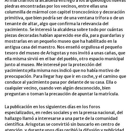
Al marcharnos la alcaldesa entregó a los arqueólogos nuevas
piedras encontradas por los vecinos, entre ellas una
columnilla de mármol con capitel troncocónico y decoración
primitiva, que bien podría ser de una ventana trífora o de un
tenante de altar, algo que confirma la relevancia del
yacimiento. Se interesó la alcaldesa sobre todo por cuántas
piezas decoradas habían aparecido ese día, para guardarlas y
mostrarlas en un pequeño museo que ha habilitado en la
antigua casa del maestro. Nos enseñó orgullosa el pequeño
tesoro del museo de Arisgotas y nos invitó a unas cañas, que
ella misma sirvió en el bar del pueblo, otro espacio municipal
junto al museo. Me interesé por la protección del
yacimiento;ella misma nos indicó que no había motivo de
preocupación. Para llegar hay que ir en coche, y el camino que
conduce al yacimiento pasa por delante de su casa. Ella o
cualquier vecino, cuando ven algún desconocido, bien
preguntan o toman la precaución de apuntar la matrícula.
La publicación en los siguientes días en los foros
especializados, en redes sociales y en la prensa nacional, del
hallazgo llamó a interesarse a una parte de la comunidad
científica. Arisgotas se convirtió sin buscarlo en centro de
atención, y durante unos días recibió la difusión y publicidad