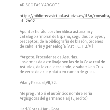
ARISGOTAS Y ARGOTE
https://bibliotecavirtual.asturias.es/i18n/consult
id=2402
Apuntes heráldicos : heráldica asturiana y
catálogo armorial de España, seguidas de leyes y
preceptos, de la bibliografía de blasón, órdenes
de caballería y genealogía [Ast F.C. T 2/9]
*Argote. Procedente de Asturias.
Las armas de este linaje son las de la Casa real de
Asturias, de la cual desciende, a saber: Una Cruz
de veros de azur y plata en campo de gules.
Vilar y Pascual,VII,32.
Me pregunto si el auténtico nombre seria
Argisgotas del germano Harj (Ejército)
Harj/Gotas-Harj-Gote