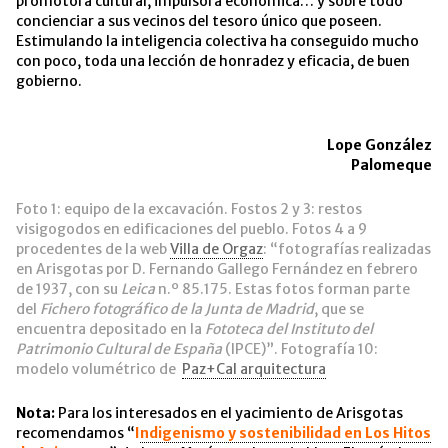
promotora cultural, impulsora económica… y sobre todo
concienciar a sus vecinos del tesoro único que poseen.
Estimulando la inteligencia colectiva ha conseguido mucho
con poco, toda una lección de honradez y eficacia, de buen
gobierno.
Lope González
Palomeque
Foto 1: equipo de la excavación. Fostos 2 y 3: restos
visigogodos en edificaciones del pueblo. Fotos 4 a 9
procedentes de la web
Villa de Orgaz
: “fotografías realizadas
en Arisgotas por D. Fernando Gallego Fernández en febrero
de 1937, con su
Leica
n.º 85.175. Estas fotos forman parte
del
Fichero fotográfico de la Junta de Madrid
, que se
encuentra depositado en la
Fototeca del Instituto del
Patrimonio Cultural de España
(IPCE)”. Fotografía 10:
modelo volumétrico de
Paz+Cal arquitectura
Nota:
Para los interesados en el yacimiento de Arisgotas
recomendamos “
I
ndigenismo y sostenibilidad en Los Hitos