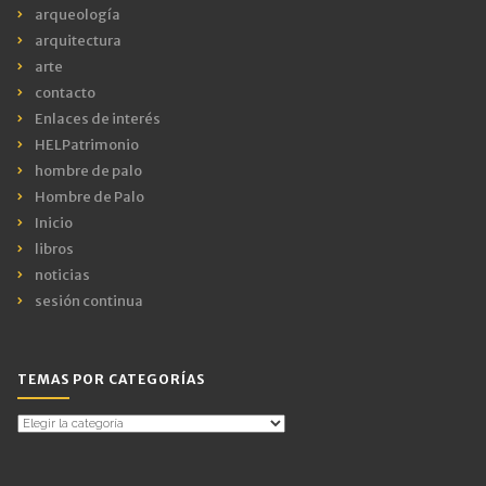
arqueología
arquitectura
arte
contacto
Enlaces de interés
HELPatrimonio
hombre de palo
Hombre de Palo
Inicio
libros
noticias
sesión continua
TEMAS POR CATEGORÍAS
Temas
por
Categorías