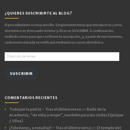
¿QUIERES SUSCRIBIRTE AL BLOG?
El procedimiento es muy sencillo. Simplemente tienes que introducir tu correo
electrónico en el recuadro inferior y clicar en SUSCRIBIR. A continuación,
recibirás correo para que confirmes la suscripción, y, a partir de ese momento,
cada nueva entrada se notificará mediante un correo electrónico.
Dirección
de
email
SUSCRIBIR
COMENTARIOS RECIENTES
Todo por la patria – Tras el último verso
en
Baile de la
Academia, “de niña a mujer”, también para los civiles [Quique
J. Silva]
¡Toledanos, a estudiar! – Tras el último verso
en
El templo del