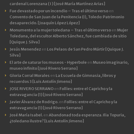
cardenal Lorenzana ( I ) [José María Martínez Arias]
Fue devastado por un incendio – Tras el último verso
en
Convento de San Juan de la Penitencia (I), Toledo: Patrimonio
desaparecido. [Joaquín López López]
Monumento a la mujer toledana – Tras el último verso
en
Mujer
Toledana, del escultor Alberto Sánchez, fue cambiada de sitio
[Quique J. Silva]
Jesús Menendez
en
Los Pelaos de San Pedro Mártir [Quique J.
Silva]
El arte de saturar los museos - Hyperbole
en
Museo imaginario,
museo infinito [José Rivero Serrano]
Gloria Corral Morales
en
La Escuela de Gimnasia, libros y
recuerdos 3 [Luis Antolín Jimeno]
JOSE RIVERO SERRANO
en
Follies: entre el Capricho y la
extravagancia (1) [José Rivero Serrano]
Javier Álvarez de Rodrigo.
en
Follies: entre el Capricho y la
extravagancia (1) [José Rivero Serrano]
José María Isabel.
en
Abandonad toda esperanza. Ilia Topuria,
¿toledano ilustre? [Luis Antolín Jimeno]