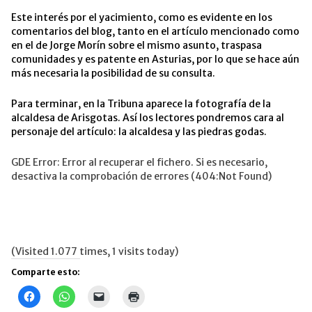
Este interés por el yacimiento, como es evidente en los
comentarios del blog, tanto en el artículo mencionado como
en el de Jorge Morín sobre el mismo asunto, traspasa
comunidades y es patente en Asturias, por lo que se hace aún
más necesaria la posibilidad de su consulta.
Para terminar, en la Tribuna aparece la fotografía de la
alcaldesa de Arisgotas. Así los lectores pondremos cara al
personaje del artículo: la alcaldesa y las piedras godas.
GDE Error: Error al recuperar el fichero. Si es necesario,
desactiva la comprobación de errores (404:Not Found)
(Visited 1.077 times, 1 visits today)
Comparte esto:
Haz
Haz
Haz
Haz
clic
clic
clic
clic