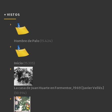
+ VISTOS
Hombre de Palo
(15.424)
Inicio
(15.335)
La casa de Juan Huarte en Formentor, 1969 [Javier Vellés]
(10.914)