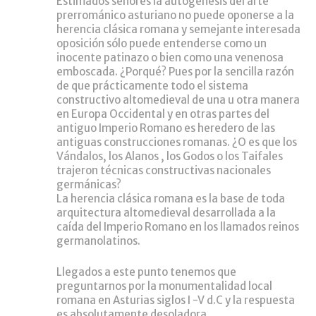
Estimados señores la autogénesis del arte
prerrománico asturiano no puede oponerse a la
herencia clásica romana y semejante interesada
oposición sólo puede entenderse como un
inocente patinazo o bien como una venenosa
emboscada. ¿Porqué? Pues por la sencilla razón
de que prácticamente todo el sistema
constructivo altomedieval de una u otra manera
en Europa Occidental y en otras partes del
antiguo Imperio Romano es heredero de las
antiguas construcciones romanas. ¿O es que los
Vándalos, los Alanos , los Godos o los Taifales
trajeron técnicas constructivas nacionales
germánicas?
La herencia clásica romana es la base de toda
arquitectura altomedieval desarrollada a la
caída del Imperio Romano en los llamados reinos
germanolatinos.
Llegados a este punto tenemos que
preguntarnos por la monumentalidad local
romana en Asturias siglos I -V d.C y la respuesta
es absolutamente desoladora.