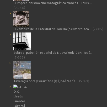
El impresionismo cinematográfico francés I: Louis…
(9.046)
El vampiro de la Catedral de Toledo (o el mordisco…
(7.805)
Sobre el pabellón español de Nueva York 1964 [José…
(7.669)
Tavera; la obra y su artífice (I). [José María…
(5.071)