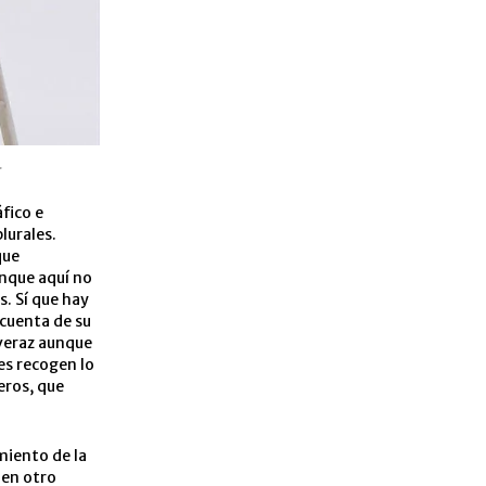
.
fico e
lurales.
que
unque aquí no
s. Sí que hay
cuenta de su
 veraz aunque
es recogen lo
eros, que
miento de la
 en otro