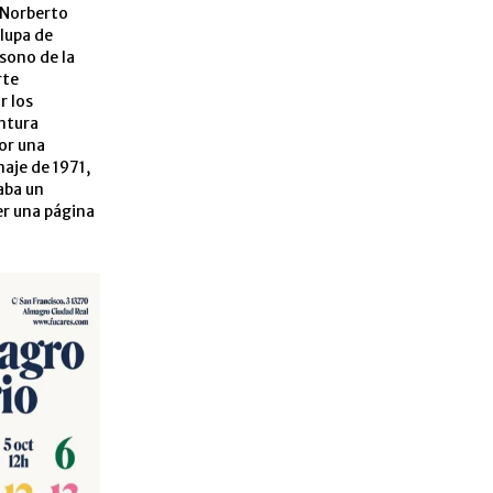
 Norberto
alupa de
ísono de la
rte
r los
entura
or una
aje de 1971,
aba un
er una página