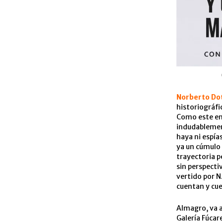
Norberto Do
historiográfi
Como este e
indudablemen
haya ni espía
ya un cúmulo 
trayectoria p
sin perspecti
vertido por N
cuentan y cue
Almagro, va a
Galería Fúcar