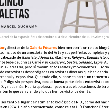
Cartel de la exposición: 5 de octubre a 31 de diciembre de 2019. Almagro
tor
, director de la
Galería Fúcares
bien merecería un relato biográ
co. Incluso de un anecdotario del Arte y sus periferias complejas y p
ncabezado de
Galerista, Alpinista, Marinero, Relojero, Equilibrista,
te bebe de John Le Carré y su
Calderero, Sastre, Soldado, Espía
. A
s ni Guerra Fría, pero sí movimientos reales y movimientos ilusorio
de entrevistas desperdigadas en revistas diversas que han dando 
ersonal y expositiva. Que todo ello, supone en parte, un recuento
va. Y digo sin perspectiva, porque buena parte de los entrevistador
.D. y nada más. Habría que buscar pues otras elaboraciones de terc
nten lo que van viendo y lo que hemos visto los demás.
 ser tanto el lugar de nacimiento biológico de N.D., como del naci
es en 1974. Un año atormentado, como relata Luís Francisco Pérez