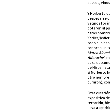
quesos, vinos
Y Norberto op
despegarse de
vecinos forán
dotaron al pu
otros nombre
Xedler/Jedler
todo ello hab
conocen un te
Mateo Alemá
Alfarache’
, m
es su descono
de Hispanista
si Norberto h
otro nombre a
duraron), com
Otra cuestión
expositiva de
recorrido, bie
lleva a apadr