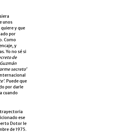
siera
de unos
 quiere y que
tado por
ro. Como
encaje, y
s. Yo no sé si
ecreto de
Guzmán
orme secreto’
Internacional
te’
. Puede que
do por darle
ta cuando
 trayectoria
dicionado ese
berto Dotor le
embre de 1975.