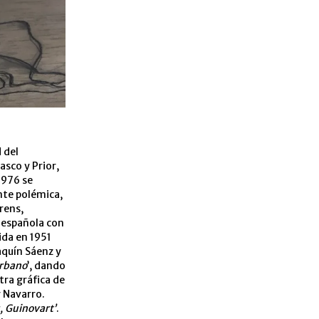
 del
asco y Prior,
1976 se
ente polémica,
orens,
 española con
ida en 1951
aquín Sáenz y
urbano
’, dando
tra gráfica de
y Navarro.
, Guinovart’
.