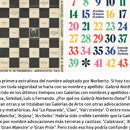
la primera extrañeza del nombre adoptado por Norberto. Si hoy toc
con toda seguridad se haría con su nombre y apellido:
Galería Norb
ido en los últimos tiempos con Galerías con nombres y apellidos 
ana, Soledad, Luís o Fernando. ¿Por qué no
Galería Norberto Dotor
? 
an otras y se titulaban las Galerías de Arte con otras advocacione
y metafóricas. Así ‘
La Pasarela’, ‘Clan’, ‘Val i treinta’
. O entre nos
Mancha’, ‘Arjana’, ‘Archeles’
. Habría sido creíble también que la Gal
o por nombre advocaciones más terreras y castizas: ‘
Calatrava’, ‘
, ‘Gran Maestre’ o ‘Gran Prior’
. Pero todo eso hoy podría confundir 