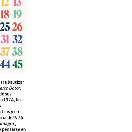
ara bautizar
erto Dotor
.
de sus
En 1974, las
s
otros y en
ería de 1974
Almagra’,
y pensarse en