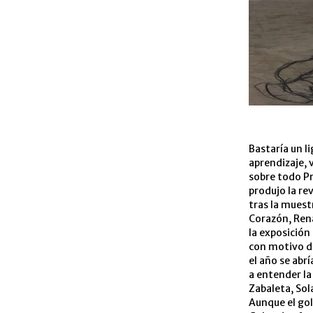
Bastaría un l
aprendizaje, 
sobre todo P
produjo la re
tras la muestr
Corazón, Rena
la exposición
con motivo d
el año se abr
a entender la
Zabaleta, Sola
Aunque el gol