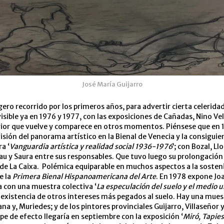
José María Guijarro
igero recorrido por los primeros años, para advertir cierta celeridad
visible ya en 1976 y 1977, con las exposiciones de Cañadas, Nino Vel
rior que vuelve y comparece en otros momentos. Piénsese que en 
visión del panorama artístico en la Bienal de Venecia y la consigui
a ‘
Vanguardia artística y realidad social 1936-1976
’; con Bozal, Ll
u y Saura entre sus responsables. Que tuvo luego su prolongación
 de La Caixa. Polémica equiparable en muchos aspectos a la sosten
e la
Primera Bienal Hispanoamericana del Arte
. En 1978 expone Jo
ía con una muestra colectiva ‘
La especulación del suelo y el medio 
 existencia de otros intereses más pegados al suelo. Hay una mues
na y, Muriedes; y de los pintores provinciales Guijarro, Villaseñor 
pe de efecto llegaría en septiembre con la exposición ‘
Miró, Tapies