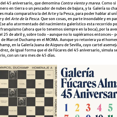
 del 45 aniversario, que denomina
Contra viento y marea
. Como si
nero en tierra o un pescador de nubes de bajura, y la Galería su ch
 es mala comparativa la del Arte y la Pesca, para poder hablar al un
e
y del
Arte de la Pesca
. Que son cosas, en parte insondable y en pa
 Ese año atormentado del nacimiento galerístico esta recorrido po
 franquismo (ahora que lo tenemos siempre en la boca), por la av
l 25 de abril y, sobre todo –aunque no lo supiéramos entonces– p
a de Marcel Duchamp en el MOMA. Aunque yo retuviera ya el homen
amp, en la Galería Juana de Aizpuru de Sevilla, cuyo cartel asemej
edrez, de igual forma que el de Fúcares del 45 aniversario, simula s
rio, con un raro mes de 45 días.