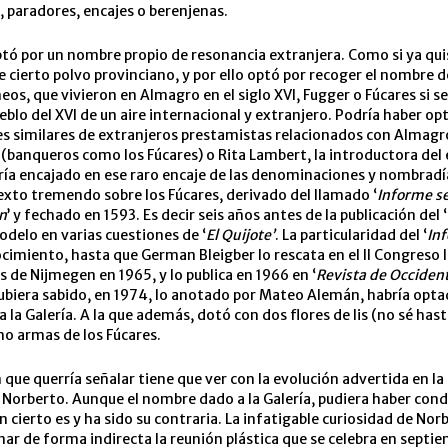
, paradores, encajes o berenjenas.
tó por un nombre propio de resonancia extranjera. Como si ya qui
 cierto polvo provinciano, y por ello optó por recoger el nombre 
eos, que vivieron en Almagro en el siglo XVI, Fugger o Fúcares si se
eblo del XVI de un aire internacional y extranjero. Podría haber op
s similares de extranjeros prestamistas relacionados con Almag
 (banqueros como los Fúcares) o Rita Lambert, la introductora del 
ría encajado en ese raro encaje de las denominaciones y nombradía
xto tremendo sobre los Fúcares, derivado del llamado ‘
Informe s
n
’ y fechado en 1593. Es decir seis años antes de la publicación del ‘
odelo en varias cuestiones de ‘
El Quijote’
. La particularidad del ‘
Inf
cimiento, hasta que German Bleigber lo rescata en el II Congreso 
s de Nijmegen en 1965, y lo publica en 1966 en ‘
Revista de Occiden
ubiera sabido, en 1974, lo anotado por Mateo Alemán, habría opta
 la Galería. A la que además, dotó con dos flores de lis (no sé has
o armas de los Fúcares.
 que querría señalar tiene que ver con la evolución advertida en la
 Norberto. Aunque el nombre dado a la Galería, pudiera haber con
n cierto es y ha sido su contraria. La infatigable curiosidad de Nor
inar de forma indirecta la reunión plástica que se celebra en septi