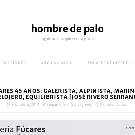
hombre de palo
blog de arte, arquitectura y otros
SECCIONES
ARCHIVO VASIL
ENLACES DE INTERÉS
ARES 45 AÑOS: GALERISTA, ALPINISTA, MARIN
ELOJERO, EQUILIBRISTA [JOSÉ RIVERO SERRAN
16 octubre, 2019
Benjamín Juan Santágueda
0 Comentarios