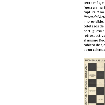
texto más, el
fuera un mari
captura. Y no
Pesca del Art
imprevisible.
coletazos del
portuguesa de
retrospectiv
al mismo Duch
tablero de aj
de un calenda