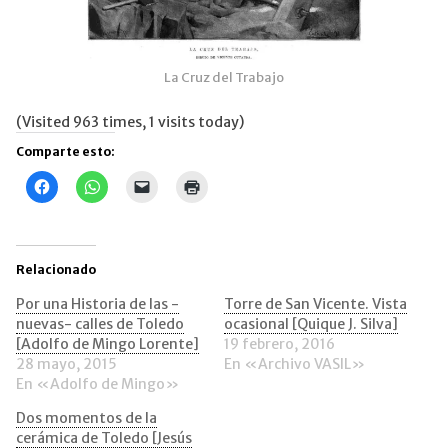
La Cruz del Trabajo
(Visited 963 times, 1 visits today)
Comparte esto:
Haz
Haz
Haz
Haz
clic
clic
clic
clic
para
para
para
para
compartir
compartir
enviar
imprimir
en
en
un
(Se
Facebook
WhatsApp
enlace
abre
(Se
(Se
por
en
Relacionado
abre
abre
correo
una
en
en
electrónico
ventana
una
una
a
nueva)
Por una Historia de las -
Torre de San Vicente. Vista
ventana
ventana
un
nuevas- calles de Toledo
ocasional [Quique J. Silva]
nueva)
nueva)
amigo
(Se
[Adolfo de Mingo Lorente]
19 febrero, 2016
abre
28 mayo, 2015
En «Archivo VASIL»
en
una
En «Adolfo de Mingo»
ventana
nueva)
Dos momentos de la
cerámica de Toledo [Jesús