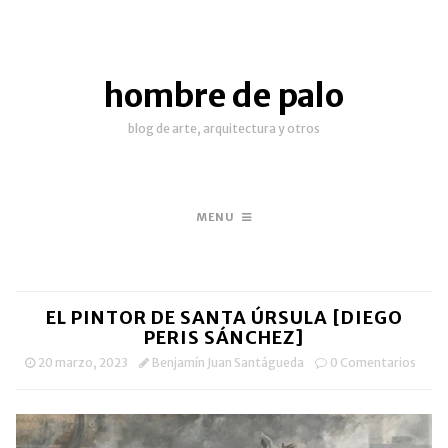
hombre de palo
blog de arte, arquitectura y otros
MENU
EL PINTOR DE SANTA ÚRSULA [DIEGO
PERIS SÁNCHEZ]
20 marzo, 2023
Benjamín Juan Santágueda
0 Comentarios