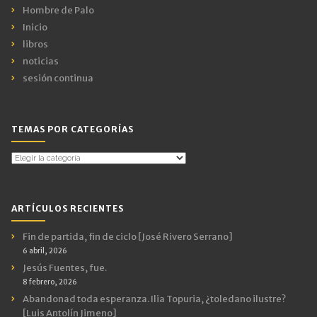
Hombre de Palo
Inicio
libros
noticias
sesión continua
TEMAS POR CATEGORÍAS
Temas
por
Categorías
ARTÍCULOS RECIENTES
Fin de partida, fin de ciclo [José Rivero Serrano]
6 abril, 2026
Jesús Fuentes, fue.
8 febrero, 2026
Abandonad toda esperanza. Ilia Topuria, ¿toledano ilustre?
[Luis Antolín Jimeno]