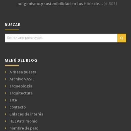
Indigenismo y sostenibilidad en Los Hitos de…
(4.803)
BUSCAR
Search
for:
MENÚ DEL BLOG
A mesa puesta
Archivo VASIL
arqueología
arquitectura
arte
contacto
Enlaces de interés
HELPatrimonio
hombre de palo