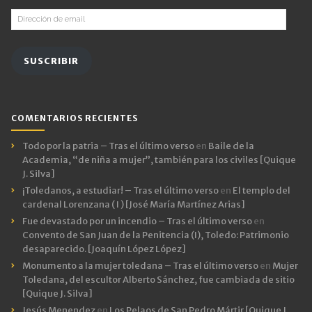
Dirección
de
email
SUSCRIBIR
COMENTARIOS RECIENTES
Todo por la patria – Tras el último verso
en
Baile de la
Academia, “de niña a mujer”, también para los civiles [Quique
J. Silva]
¡Toledanos, a estudiar! – Tras el último verso
en
El templo del
cardenal Lorenzana ( I ) [José María Martínez Arias]
Fue devastado por un incendio – Tras el último verso
en
Convento de San Juan de la Penitencia (I), Toledo: Patrimonio
desaparecido. [Joaquín López López]
Monumento a la mujer toledana – Tras el último verso
en
Mujer
Toledana, del escultor Alberto Sánchez, fue cambiada de sitio
[Quique J. Silva]
Jesús Menendez
en
Los Pelaos de San Pedro Mártir [Quique J.