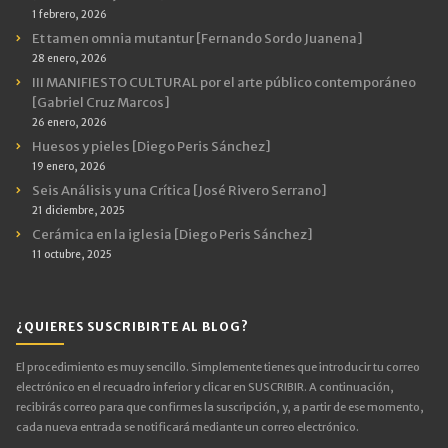
1 febrero, 2026
Et tamen omnia mutantur [Fernando Sordo Juanena]
28 enero, 2026
III MANIFIESTO CULTURAL por el arte público contemporáneo
[Gabriel Cruz Marcos]
26 enero, 2026
Huesos y pieles [Diego Peris Sánchez]
19 enero, 2026
Seis Análisis y una Crítica [José Rivero Serrano]
21 diciembre, 2025
Cerámica en la iglesia [Diego Peris Sánchez]
11 octubre, 2025
¿QUIERES SUSCRIBIRTE AL BLOG?
El procedimiento es muy sencillo. Simplemente tienes que introducir tu correo
electrónico en el recuadro inferior y clicar en SUSCRIBIR. A continuación,
recibirás correo para que confirmes la suscripción, y, a partir de ese momento,
cada nueva entrada se notificará mediante un correo electrónico.