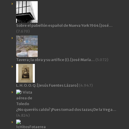
Sobre el pabellón español de Nueva York 1964 [José…
(7.670)
Tavera; la obra y su artífice (I). [José María…
(5.072)
L. H. O. O. Q. [Jesús Fuentes Lázaro]
(4.947)
¿No queréis caldo? ¡Pues tomad dos tazas¡ De la Vega…
(4.824)