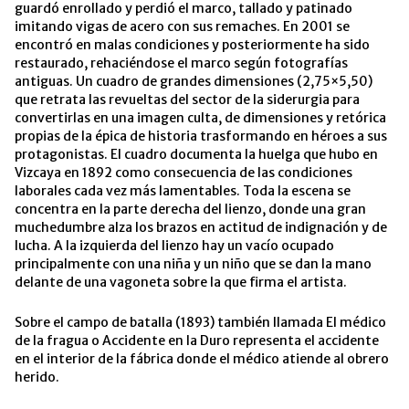
guardó enrollado y perdió el marco, tallado y patinado
imitando vigas de acero con sus remaches. En 2001 se
encontró en malas condiciones y posteriormente ha sido
restaurado, rehaciéndose el marco según fotografías
antiguas. Un cuadro de grandes dimensiones (2,75×5,50)
que retrata las revueltas del sector de la siderurgia para
convertirlas en una imagen culta, de dimensiones y retórica
propias de la épica de historia trasformando en héroes a sus
protagonistas. El cuadro documenta la huelga que hubo en
Vizcaya en 1892 como consecuencia de las condiciones
laborales cada vez más lamentables. Toda la escena se
concentra en la parte derecha del lienzo, donde una gran
muchedumbre alza los brazos en actitud de indignación y de
lucha. A la izquierda del lienzo hay un vacío ocupado
principalmente con una niña y un niño que se dan la mano
delante de una vagoneta sobre la que firma el artista.
Sobre el campo de batalla (1893) también llamada El médico
de la fragua o Accidente en la Duro representa el accidente
en el interior de la fábrica donde el médico atiende al obrero
herido.