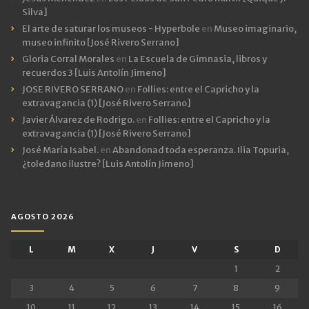
Silva]
El arte de saturar los museos - Hyperbole
en
Museo imaginario,
museo infinito [José Rivero Serrano]
Gloria Corral Morales
en
La Escuela de Gimnasia, libros y
recuerdos 3 [Luis Antolín Jimeno]
JOSE RIVERO SERRANO
en
Follies: entre el Capricho y la
extravagancia (1) [José Rivero Serrano]
Javier Álvarez de Rodrigo.
en
Follies: entre el Capricho y la
extravagancia (1) [José Rivero Serrano]
José María Isabel.
en
Abandonad toda esperanza. Ilia Topuria,
¿toledano ilustre? [Luis Antolín Jimeno]
AGOSTO 2026
L
M
X
J
V
S
D
1
2
3
4
5
6
7
8
9
10
11
12
13
14
15
16