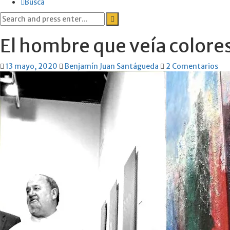
Busca
Search
for:
El hombre que veía colore
13 mayo, 2020
Benjamín Juan Santágueda
2 Comentarios