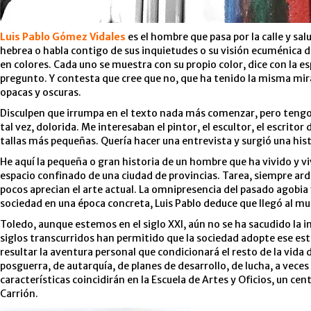
Luis Pablo Gómez Vidales
es el hombre que pasa por la calle y sal
hebrea o habla contigo de sus inquietudes o su visión ecuménica de
en colores. Cada uno se muestra con su propio color, dice con la e
pregunto. Y contesta que cree que no, que ha tenido la misma mira
opacas y oscuras.
Disculpen que irrumpa en el texto nada más comenzar, pero tengo q
tal vez, dolorida. Me interesaban el pintor, el escultor, el escrit
tallas más pequeñas. Quería hacer una entrevista y surgió una hist
He aquí la pequeña o gran historia de un hombre que ha vivido y vi
espacio confinado de una ciudad de provincias. Tarea, siempre ardu
pocos aprecian el arte actual. La omnipresencia del pasado agobia y
sociedad en una época concreta, Luis Pablo deduce que llegó al m
Toledo, aunque estemos en el siglo XXI, aún no se ha sacudido la i
siglos transcurridos han permitido que la sociedad adopte ese esti
resultar la aventura personal que condicionará el resto de la vida
posguerra, de autarquía, de planes de desarrollo, de lucha, a vece
características coincidirán en la Escuela de Artes y Oficios, un ce
Carrión.