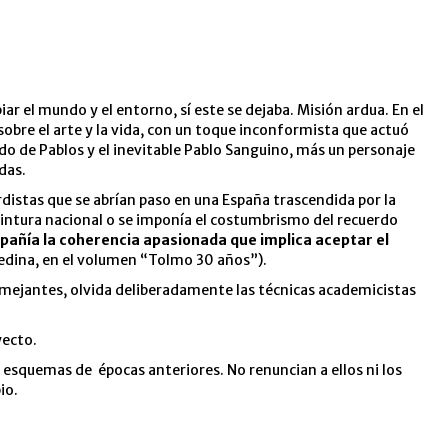
biar el mundo y el entorno, sí este se dejaba. Misión ardua. En el
sobre el arte y la vida, con un toque inconformista que actuó
do de Pablos y el inevitable Pablo Sanguino, más un personaje
das.
distas que se abrían paso en una España trascendida por la
 pintura nacional o se imponía el costumbrismo del recuerdo
mpañía la coherencia apasionada que implica aceptar el
edina, en el volumen “Tolmo 30 años”).
 semejantes, olvida deliberadamente las técnicas academicistas
yecto.
 y esquemas de épocas anteriores. No renuncian a ellos ni los
io.