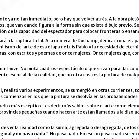
te ya no tan inmediato, pero hay que volver atrás. A la obra pictóri
 que van dando figura a la forma sin que exista dibujo previo. Se d
ón de la capacidad del espectador para colocar fronteras o ensanc
vará a la ruptura total. A la manera de Duchamp, dedicará una etapa
ilismo del arte de esa etapa de Luis Pablo y la necesidad de eterni
as con escritos y poemas de once mujeres. Once mujeres que, con s
n fauve. No pinta cuadros-espectáculo o que sirvan para dar color 
 esencial de la realidad, que no otra cosa es la pintura de cualqu
l, realizó varios experimentos, se sumergió en otras corrientes, t
 comienzos en los que la pintura se disolvía en las probabilidades 
ha vuelto más escéptico –es decir más sabio– sobre el arte como e
provincias pequeñas cuando hacen arte están llamados a la disolució
e ver la realidad como la suma, agregada o desagregada, de los c
ginal y no pasa nada
”. No pasa nada. En ese no pasar nada se enc