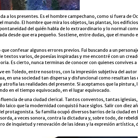
uda a los presentes. Es el hombre campechano, como si fuera de Ocañ
l mundo. El hombre que mira los objetos, las plantas, los edificios
spontaneidad del quién habla de lo extraordinario y lo normal como 
da desde que era pequeño. Sostiene, entre dudas, que el mundo es d
ue confesar algunos errores previos. Fui buscando a un personaje 
or de textos varios, de poesías inspiradas y me encontré con un crea
oria. Es cierto, nunca terminas de conocer con quienes convives a 
ve en Toledo, entre nosotros, con la impresión subjetiva del autor
a, en una sociedad tan dispersa y disfuncional como resultan las c
 atrofia las realidades del presente. Si aceptamos que la pintura, 
undo en el tiempo equivocado, en el lugar equivocado.
nfluencia de una ciudad clerical. Tantos conventos, tantas iglesia
lo laico que la modernidad conquistó hace siglos. Salir con diez añ
 del protagonista. Su familia ocupó diversos barrios de la ciudad e
s sorda, a veces sonora, contra la dictadura y, sobre todo, de rebe
ntro de inquietud y renovación de las ideas y la expresión artístic