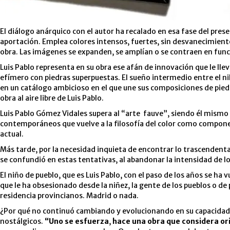
El diálogo anárquico con el autor ha recalado en esa fase del presen
aportación. Emplea colores intensos, fuertes, sin desvanecimientos,
obra. Las imágenes se expanden, se amplían o se contraen en funci
Luis Pablo representa en su obra ese afán de innovación que le lle
efímero con piedras superpuestas. El sueño intermedio entre el nih
en un catálogo ambicioso en el que une sus composiciones de piedr
obra al aire libre de Luis Pablo.
Luis Pablo Gómez Vidales supera al “arte fauve”, siendo él mismo u
contemporáneos que vuelve a la filosofía del color como componente
actual.
Más tarde, por la necesidad inquieta de encontrar lo trascendenta
se confundió en estas tentativas, al abandonar la intensidad de los
El niño de pueblo, que es Luis Pablo, con el paso de los años se 
que le ha obsesionado desde la niñez, la gente de los pueblos o de 
residencia provincianos. Madrid o nada.
¿Por qué no continuó cambiando y evolucionando en su capacidad d
nostálgicos.
“Uno se esfuerza
,
hace una obra que considera ori