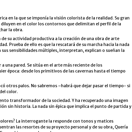
ca en la que se imponía la visión colorista de la realidad. Su gran
iluyen en el color los contornos que delimitan el perfil de la
har la obra.
 de su actividad productiva a la creación de una obra de arte
dad. Prueba de ello es que la rescatará de su marcha hacia la nada
us sensibilidades múltiples, interpretan, explican o sueñan la
a una pared. Se sitúa en el arte más reciente de los
ier época: desde los primitivos de las cavernas hasta el tiempo
ocó otros palos. No sabremos –habrá que dejar pasar el tiempo- si
del color.
lemento transformador de la sociedad. Y ha recuperado una imagen
n sin historia. La nada sin épica que implica el punto de partida y
olores? La interrogante la responde con tonos y matices
uentran las resortes de su proyecto personal y de su obra, Quería