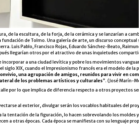
ura, de la escultura, de la forja, de la cerámica y se lanzarían a cam
a fundación de Tolmo. Una galería de arte, un discurso conceptual 
uerra. Luis Pablo, Francisco Rojas, Eduardo Sánchez-Beato, Raimun
ués llegarían otros por el atractivo de unas inquietudes comparti
 incorporar a una ciudad levítica y pobre los movimientos vanguar
del siglo XIX, cuando el Impresionismo francés era el modelo de la
convivio, una agrupación de amigos, reunidos para vivir en co
teral de los problemas artísticos y culturales
”. (José Marín-M
etalle por lo que implica de diferencia respecto a otros proyectos
ectarse al exterior, divulgar serán los vocablos habituales del pro
n a la tentación de la figuración, lo hacen sobrevolando los moldes
cen a otras épocas. Cada época se manifiesta con su lenguaje prop