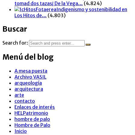
tomad dos tazas¡ De la Vega…
(4.824)
Indigenismo y sostenibilidad en
Los Hitos de…
(4.803)
Buscar
Search for:
Menú del blog
A mesa puesta
Archivo VASIL
arqueología
arquitectura
arte
contacto
Enlaces de interés
HELPatrimonio
hombre de palo
Hombre de Palo
Inicio