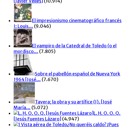
[Javier Vellés]
(10.914)
El impresionismo cinematográfico francés
I: Louis…
(9.046)
El vampiro de la Catedral de Toledo (o el
mordisco…
(7.805)
Sobre el pabellón español de Nueva York
1964 [José…
(7.670)
Tavera; la obra y su artífice (I). [José
María…
(5.072)
L. H. O. O. Q.
[Jesús Fuentes Lázaro]
(4.947)
¿No queréis caldo? ¡Pues