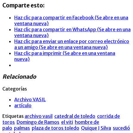
Comparte esto:
Haz clic para compartir en Facebook (Se abre en una
ventana nueva)
Haz clic para compartir en WhatsApp (Se abre en una
ventana nueva)
Haz clic para enviar un enlace por correo electrónico
a un amigo (Se abre en una ventana nueva)
Haz clic para imprimir (Se abre en una ventana
nueva)
Relacionado
Categorías
Archivo VASIL
artículo
Etiquetas
archivo vasil
catedral de toledo
corrida de
toros
Domingo de Ramos
el viti
hombre de
palo
palmas
plaza de toros toledo
Quique J Silva
sucedió