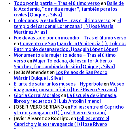
Todo por la patria – Tras el último verso
en
Baile de
la Academia, “de niña a mujer”, también para los
civiles [Quique J. Silva]
¡Toledanos, a estudiar! – Tras el último verso
en
El
templo del cardenal Lorenzana ( I ) [José María
Martínez Arias]
Fue devastado por un incendio – Tras el último verso
en
Convento de San Juan de la Penitencia (I), Toledo:
Patrimonio desaparecido. [Joaquín López López]
Monumento a la mujer toledana – Tras el último
verso
en
Mujer Toledana, del escultor Alberto
Sánchez, fue cambiada de sitio [Quique J. Silva]
Jesús Menendez
en
Los Pelaos de San Pedro
Mártir [Quique J. Silva]
El arte de saturar los museos - Hyperbole
en
Museo
imaginario, museo infinito [José Rivero Serrano]
Gloria Corral Morales
en
La Escuela de Gimnasia,
libros y recuerdos 3 [Luis Antolín Jimeno]
JOSE RIVERO SERRANO
en
Follies: entre el Capricho
y la extravagancia (1) [José Rivero Serrano]
Javier Álvarez de Rodrigo.
en
Follies: entre el
Capricho y la extravagancia (1) [José Rivero