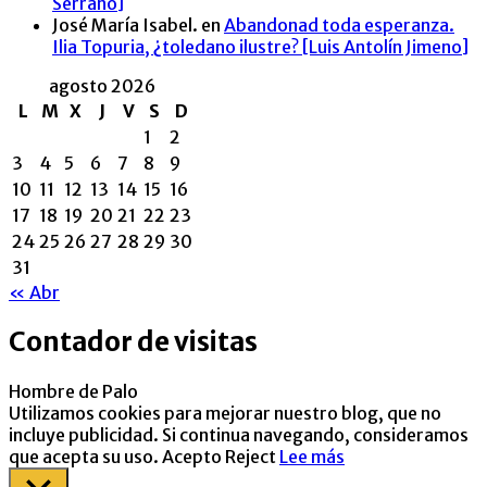
Serrano]
José María Isabel.
en
Abandonad toda esperanza.
Ilia Topuria, ¿toledano ilustre? [Luis Antolín Jimeno]
agosto 2026
L
M
X
J
V
S
D
1
2
3
4
5
6
7
8
9
10
11
12
13
14
15
16
17
18
19
20
21
22
23
24
25
26
27
28
29
30
31
« Abr
Contador de visitas
Hombre de Palo
Utilizamos cookies para mejorar nuestro blog, que no
incluye publicidad. Si continua navegando, consideramos
que acepta su uso.
Acepto
Reject
Lee más