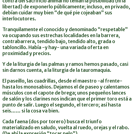
contra del sacrificio animal no tenían la posibilidad (ni la
libertad) de exponerlo públicamente; incluso, en privado,
debían cuidar muy bien “de qué pie cojeaban” sus
interlocutores.
Tranquilamente el conocido y denominado “respetable”
va ocupando sus estrechas localidades en la barrera,
contrabarrera, tendido bajo, tendido alto, grada o
tabloncillo. Había -y hay- una variada oferta en
proximidad y precios.
Y de la liturgia de las palmas y ramos hemos pasado, casi
sin darnos cuenta, a la liturgia de la tauromaquia.
El paseillo, las cuadrillas, desde el maestro -al frente-
hasta los monosabios. Dejamos el de paseo y calentamos
músculos con el capote de brega; unos pequeños lances
de salón y los clarines nos indican que el primer toro está a
punto de salir. Luego el segundo, el tercero; así hasta
seis…… si la cosa va bien.
Cada faena (dos por torero) busca el triunfo
materializado en saludo, vuelta al ruedo, orejas y el rabo.
(De ahí la expresión “tocar pelo”).