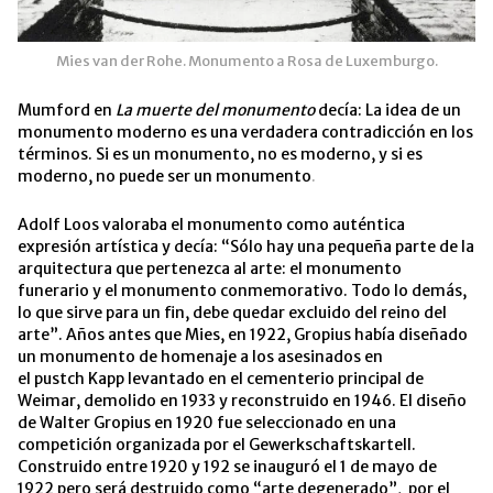
Mies van der Rohe. Monumento a Rosa de Luxemburgo.
Mumford en
La muerte del monumento
decía: La idea de un
monumento moderno es una verdadera contradicción en los
términos. Si es un monumento, no es moderno, y si es
moderno, no puede ser un monumento
.
Adolf Loos valoraba el monumento como auténtica
expresión artística y decía: “Sólo hay una pequeña parte de la
arquitectura que pertenezca al arte: el monumento
funerario y el monumento conmemorativo. Todo lo demás,
lo que sirve para un fin, debe quedar excluido del reino del
arte”. Años antes que Mies, en 1922, Gropius había diseñado
un monumento de homenaje a los asesinados en
el pustch Kapp levantado en el cementerio principal de
Weimar, demolido en 1933 y reconstruido en 1946. El diseño
de Walter Gropius en 1920 fue seleccionado en una
competición organizada por el Gewerkschaftskartell.
Construido entre 1920 y 192 se inauguró el 1 de mayo de
1922 pero será destruido como “
arte de
generado”, por el