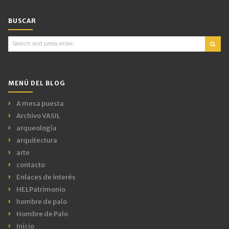
BUSCAR
Search
for:
MENÚ DEL BLOG
A mesa puesta
Archivo VASIL
arqueología
arquitectura
arte
contacto
Enlaces de interés
HELPatrimonio
hombre de palo
Hombre de Palo
Inicio