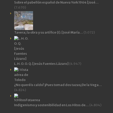
Sobre el pabellón español de Nueva York 1964 [José…
(7.670)
Tavera; la obra y su artífice (I). [José María…
(5.072)
L. H. O. O. Q. [Jesús Fuentes Lázaro]
(4.947)
¿No queréis caldo? ¡Pues tomad dos tazas¡ De la Vega…
(4.824)
Indigenismo y sostenibilidad en Los Hitos de…
(4.804)