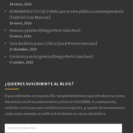
28 enero, 2026
III MANIFIESTO CULTURAL por el arte público contemporáneo
[Gabriel Cruz Marcos]
26 enero, 2026
Huesos y pieles [Diego Peris Sánchez]
19 enero, 2026
Seis Análisis y una Crítica [José Rivero Serrano]
21 diciembre, 2025
Cerámica en la iglesia [Diego Peris Sánchez]
11 octubre, 2025
¿QUIERES SUSCRIBIRTE AL BLOG?
El procedimiento es muy sencillo. Simplemente tienes que introducir tu correo
electrónico en el recuadro inferior y clicar en SUSCRIBIR. A continuación,
recibirás correo para que confirmes la suscripción, y, a partir de ese momento,
cada nueva entrada se notificará mediante un correo electrónico.
Dirección
de