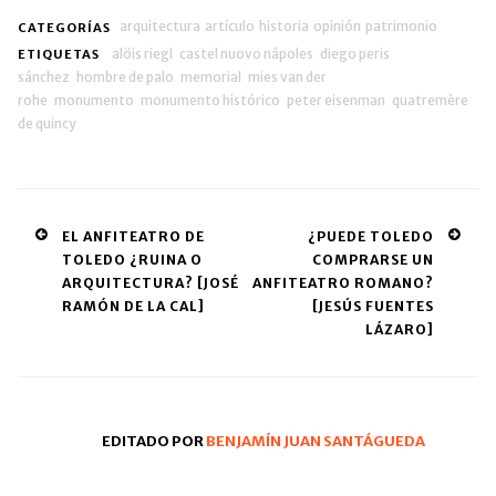
arquitectura
artículo
historia
opinión
patrimonio
CATEGORÍAS
alöis riegl
castel nuovo nápoles
diego peris
ETIQUETAS
sánchez
hombre de palo
memorial
mies van der
rohe
monumento
monumento histórico
peter eisenman
quatremère
de quincy
Post
EL ANFITEATRO DE
¿PUEDE TOLEDO
TOLEDO ¿RUINA O
COMPRARSE UN
navigation
ARQUITECTURA? [JOSÉ
ANFITEATRO ROMANO?
RAMÓN DE LA CAL]
[JESÚS FUENTES
LÁZARO]
EDITADO POR
BENJAMÍN JUAN SANTÁGUEDA