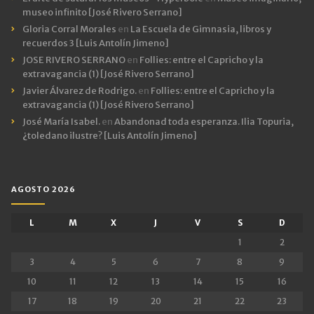
museo infinito [José Rivero Serrano]
Gloria Corral Morales
en
La Escuela de Gimnasia, libros y
recuerdos 3 [Luis Antolín Jimeno]
JOSE RIVERO SERRANO
en
Follies: entre el Capricho y la
extravagancia (1) [José Rivero Serrano]
Javier Álvarez de Rodrigo.
en
Follies: entre el Capricho y la
extravagancia (1) [José Rivero Serrano]
José María Isabel.
en
Abandonad toda esperanza. Ilia Topuria,
¿toledano ilustre? [Luis Antolín Jimeno]
AGOSTO 2026
L
M
X
J
V
S
D
1
2
3
4
5
6
7
8
9
10
11
12
13
14
15
16
17
18
19
20
21
22
23