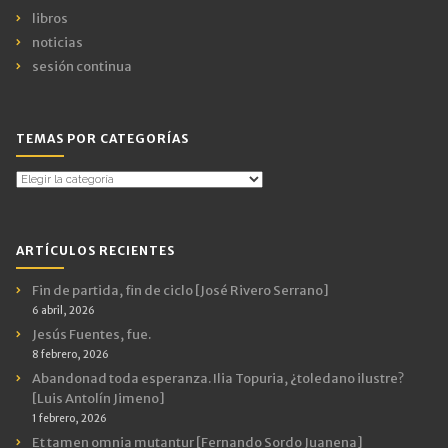
libros
noticias
sesión continua
TEMAS POR CATEGORÍAS
Temas
por
Categorías
ARTÍCULOS RECIENTES
Fin de partida, fin de ciclo [José Rivero Serrano]
6 abril, 2026
Jesús Fuentes, fue.
8 febrero, 2026
Abandonad toda esperanza. Ilia Topuria, ¿toledano ilustre?
[Luis Antolín Jimeno]
1 febrero, 2026
Et tamen omnia mutantur [Fernando Sordo Juanena]