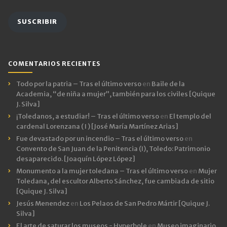
email
SUSCRIBIR
COMENTARIOS RECIENTES
Todo por la patria – Tras el último verso
en
Baile de la
Academia, “de niña a mujer”, también para los civiles [Quique
J. Silva]
¡Toledanos, a estudiar! – Tras el último verso
en
El templo del
cardenal Lorenzana ( I ) [José María Martínez Arias]
Fue devastado por un incendio – Tras el último verso
en
Convento de San Juan de la Penitencia (I), Toledo: Patrimonio
desaparecido. [Joaquín López López]
Monumento a la mujer toledana – Tras el último verso
en
Mujer
Toledana, del escultor Alberto Sánchez, fue cambiada de sitio
[Quique J. Silva]
Jesús Menendez
en
Los Pelaos de San Pedro Mártir [Quique J.
Silva]
El arte de saturar los museos - Hyperbole
en
Museo imaginario,