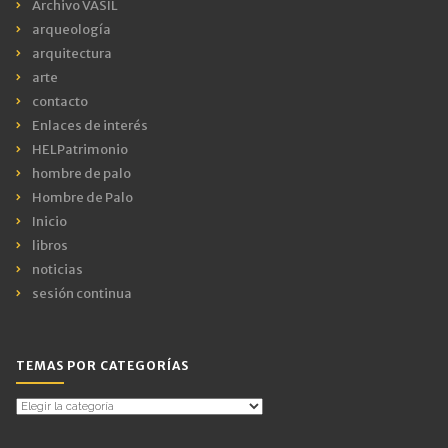
Archivo VASIL
arqueología
arquitectura
arte
contacto
Enlaces de interés
HELPatrimonio
hombre de palo
Hombre de Palo
Inicio
libros
noticias
sesión continua
TEMAS POR CATEGORÍAS
Temas
por
Categorías