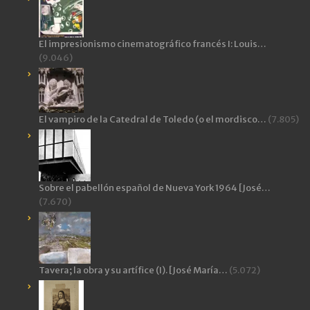
El impresionismo cinematográfico francés I: Louis…
(9.046)
El vampiro de la Catedral de Toledo (o el mordisco…
(7.805)
Sobre el pabellón español de Nueva York 1964 [José…
(7.670)
Tavera; la obra y su artífice (I). [José María…
(5.072)