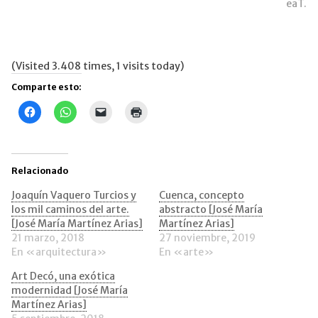
eaT.
(Visited 3.408 times, 1 visits today)
Comparte esto:
Haz
Haz
Haz
Haz
clic
clic
clic
clic
para
para
para
para
compartir
compartir
enviar
imprimir
en
en
un
(Se
Facebook
WhatsApp
enlace
abre
(Se
(Se
por
en
Relacionado
abre
abre
correo
una
en
en
electrónico
ventana
una
una
a
nueva)
Joaquín Vaquero Turcios y
Cuenca, concepto
ventana
ventana
un
los mil caminos del arte.
abstracto [José María
nueva)
nueva)
amigo
(Se
[José María Martínez Arias]
Martínez Arias]
abre
21 marzo, 2018
27 noviembre, 2019
en
una
En «arquitectura»
En «arte»
ventana
nueva)
Art Decó, una exótica
modernidad [José María
Martínez Arias]