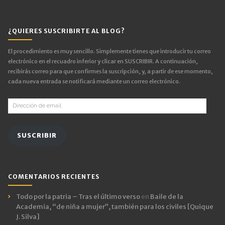
¿QUIERES SUSCRIBIRTE AL BLOG?
El procedimiento es muy sencillo. Simplemente tienes que introducir tu correo
electrónico en el recuadro inferior y clicar en SUSCRIBIR. A continuación,
recibirás correo para que confirmes la suscripción, y, a partir de ese momento,
cada nueva entrada se notificará mediante un correo electrónico.
Dirección
de
email
SUSCRIBIR
COMENTARIOS RECIENTES
Todo por la patria – Tras el último verso
en
Baile de la
Academia, “de niña a mujer”, también para los civiles [Quique
J. Silva]