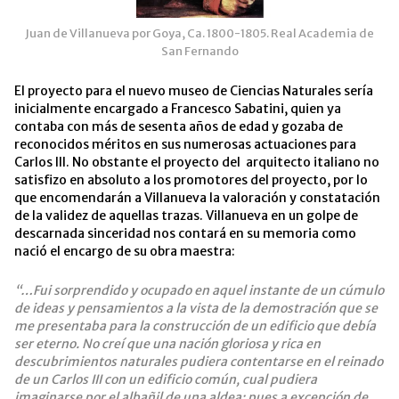
Juan de Villanueva por Goya, Ca. 1800-1805. Real Academia de
San Fernando
El proyecto para el nuevo museo de Ciencias Naturales sería
inicialmente encargado a Francesco Sabatini, quien ya
contaba con más de sesenta años de edad y gozaba de
reconocidos méritos en sus numerosas actuaciones para
Carlos III. No obstante el proyecto del arquitecto italiano no
satisfizo en absoluto a los promotores del proyecto, por lo
que encomendarán a Villanueva la valoración y constatación
de la validez de aquellas trazas. Villanueva en un golpe de
descarnada sinceridad nos contará en su memoria como
nació el encargo de su obra maestra:
“…Fui sorprendido y ocupado en aquel instante de un cúmulo
de ideas y pensamientos a la vista de la demostración que se
me presentaba para la construcción de un edificio que debía
ser eterno. No creí que una nación gloriosa y rica en
descubrimientos naturales pudiera contentarse en el reinado
de un Carlos III con un edificio común, cual pudiera
imaginarse por el albañil de una aldea; pues a excepción de