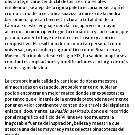
obstante, el carácter dúctil de los tres materiales
empleados, se aleja de la rígida paleta escurialense, aquí el
cromatismo de la cerámica suaviza la dureza de la piedra
berroqueña que tan bien estructura la totalidad de la
fábrica.
En este lenguaje neoclásico, aparece un mayor
acuerdo con un incipiente gusto romántico y cortesano, que
paradójicamente huye de todo eclecticismo y arbitrio
compositivo. El resultado de una obra tan personal como
universal, cuyo cambio programático como Pinacoteca y
Museos Nacionales desde el siglo XIX, ha sabido adaptarse a
constantes ampliaciones y modificaciones a lo largo de más
de dos siglos de vida.
La extraordinaria calidad y cantidad de obras maestras
almacenadas en esta sede, probablemente no hubieran
podido encontrar un mejor marco donde ser expuestas; es
por tanto que el interés de la entrada pretende nuevamente
poner en valor continente y contenido a través del siguiente
enlace al documental
La Pasión del Prado
,
donde el recorrido
por el magnífico edificio de Villanueva nos muestra la
inagotable fuente de inspiración, belleza y maestría que
atesora una de las mayores y más selectas pinacotecas del