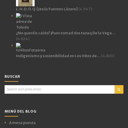
L. H. O. O. Q. [Jesús Fuentes Lázaro]
(4.947)
¿No queréis caldo? ¡Pues tomad dos tazas¡ De la Vega…
(4.824)
Indigenismo y sostenibilidad en Los Hitos de…
(4.803)
BUSCAR
Search
for:
MENÚ DEL BLOG
A mesa puesta