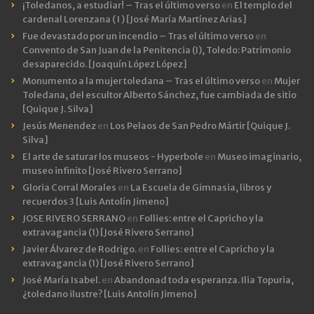
¡Toledanos, a estudiar! – Tras el último verso
en
El templo del
cardenal Lorenzana ( I ) [José María Martínez Arias]
Fue devastado por un incendio – Tras el último verso
en
Convento de San Juan de la Penitencia (I), Toledo: Patrimonio
desaparecido. [Joaquín López López]
Monumento a la mujer toledana – Tras el último verso
en
Mujer
Toledana, del escultor Alberto Sánchez, fue cambiada de sitio
[Quique J. Silva]
Jesús Menendez
en
Los Pelaos de San Pedro Mártir [Quique J.
Silva]
El arte de saturar los museos - Hyperbole
en
Museo imaginario,
museo infinito [José Rivero Serrano]
Gloria Corral Morales
en
La Escuela de Gimnasia, libros y
recuerdos 3 [Luis Antolín Jimeno]
JOSE RIVERO SERRANO
en
Follies: entre el Capricho y la
extravagancia (1) [José Rivero Serrano]
Javier Álvarez de Rodrigo.
en
Follies: entre el Capricho y la
extravagancia (1) [José Rivero Serrano]
José María Isabel.
en
Abandonad toda esperanza. Ilia Topuria,
¿toledano ilustre? [Luis Antolín Jimeno]