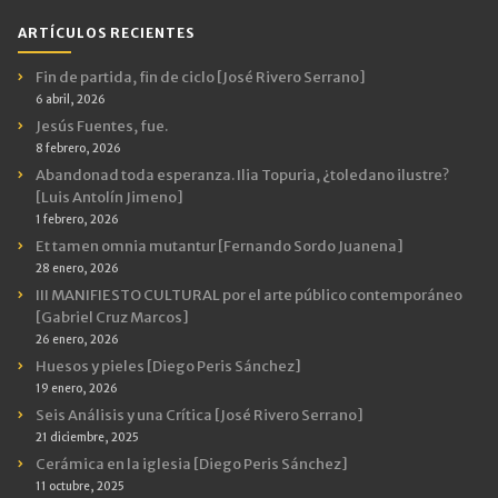
ARTÍCULOS RECIENTES
Fin de partida, fin de ciclo [José Rivero Serrano]
6 abril, 2026
Jesús Fuentes, fue.
8 febrero, 2026
Abandonad toda esperanza. Ilia Topuria, ¿toledano ilustre?
[Luis Antolín Jimeno]
1 febrero, 2026
Et tamen omnia mutantur [Fernando Sordo Juanena]
28 enero, 2026
III MANIFIESTO CULTURAL por el arte público contemporáneo
[Gabriel Cruz Marcos]
26 enero, 2026
Huesos y pieles [Diego Peris Sánchez]
19 enero, 2026
Seis Análisis y una Crítica [José Rivero Serrano]
21 diciembre, 2025
Cerámica en la iglesia [Diego Peris Sánchez]
11 octubre, 2025