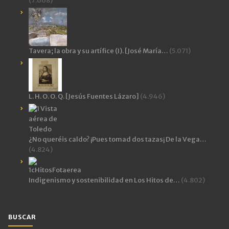
(7.668)
Tavera; la obra y su artífice (I). [José María…
(5.071)
L. H. O. O. Q. [Jesús Fuentes Lázaro]
(4.946)
¿No queréis caldo? ¡Pues tomad dos tazas¡ De la Vega…
(4.824)
Indigenismo y sostenibilidad en Los Hitos de…
(4.802)
BUSCAR