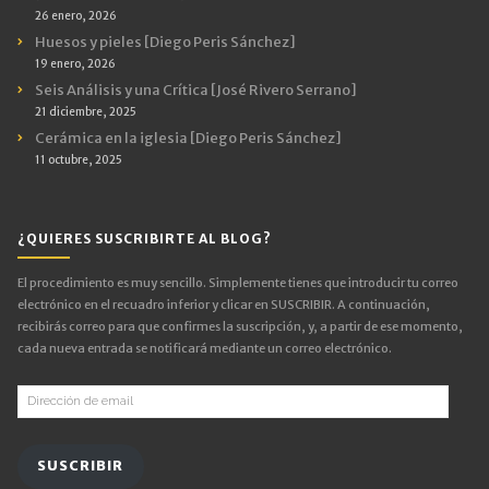
26 enero, 2026
Huesos y pieles [Diego Peris Sánchez]
19 enero, 2026
Seis Análisis y una Crítica [José Rivero Serrano]
21 diciembre, 2025
Cerámica en la iglesia [Diego Peris Sánchez]
11 octubre, 2025
¿QUIERES SUSCRIBIRTE AL BLOG?
El procedimiento es muy sencillo. Simplemente tienes que introducir tu correo
electrónico en el recuadro inferior y clicar en SUSCRIBIR. A continuación,
recibirás correo para que confirmes la suscripción, y, a partir de ese momento,
cada nueva entrada se notificará mediante un correo electrónico.
Dirección
de
email
SUSCRIBIR