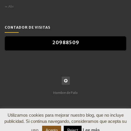
« Abr
CONTADOR DE VISITAS
2
0
9
8
8
5
0
9
2
0
9
8
8
5
0
9
Hombre de Palo
Utilizamos cookies para mejorar nuestro blog, que no incluye
publicidad. Si continua navegando, consideramos que acepta su
uso.
Lee más
Acepto
Reject