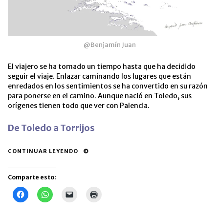
@Benjamín Juan
El viajero se ha tomado un tiempo hasta que ha decidido
seguir el viaje. Enlazar caminando los lugares que están
enredados en los sentimientos se ha convertido en su razón
para ponerse en el camino. Aunque nació en Toledo, sus
orígenes tienen todo que ver con Palencia.
De Toledo a Torrijos
CONTINUAR LEYENDO
Comparte esto:
Haz
Haz
Haz
Haz
clic
clic
clic
clic
para
para
para
para
compartir
compartir
enviar
imprimir
en
en
un
(Se