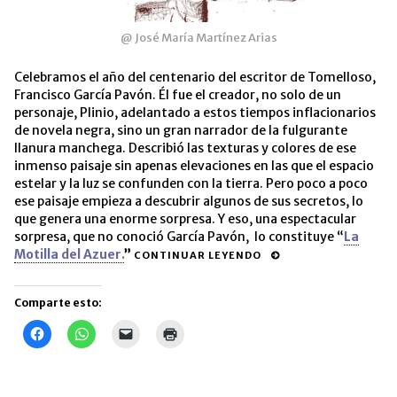
@ José María Martínez Arias
Celebramos el año del centenario del escritor de Tomelloso,
Francisco García Pavón. Él fue el creador, no solo de un
personaje, Plinio, adelantado a estos tiempos inflacionarios
de novela negra, sino un gran narrador de la fulgurante
llanura manchega. Describió las texturas y colores de ese
inmenso paisaje sin apenas elevaciones en las que el espacio
estelar y la luz se confunden con la tierra. Pero poco a poco
ese paisaje empieza a descubrir algunos de sus secretos, lo
que genera una enorme sorpresa. Y eso, una espectacular
sorpresa, que no conoció García Pavón, lo constituye “
La
Motilla del Azuer.
”
CONTINUAR LEYENDO
Comparte esto:
Haz
Haz
Haz
Haz
clic
clic
clic
clic
para
para
para
para
compartir
compartir
enviar
imprimir
en
en
un
(Se
Facebook
WhatsApp
enlace
abre