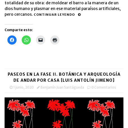
totalidad de su obra: de moldear el barro a la manera de un
dios humano y plasmar en ese material paraísos artificiales,
pero cercanos.
CONTINUAR LEYENDO
Comparte esto:
Haz
Haz
Haz
Haz
clic
clic
clic
clic
para
para
para
para
compartir
compartir
enviar
imprimir
en
en
un
(Se
Facebook
WhatsApp
enlace
abre
(Se
(Se
por
en
abre
abre
correo
una
en
en
electrónico
ventana
una
una
a
nueva)
PASEOS EN LA FASE II. BOTÁNICA Y ARQUEOLOGÍA
ventana
ventana
un
nueva)
nueva)
amigo
DE ANDAR POR CASA [LUIS ANTOLÍN JIMENO]
(Se
abre
1 junio, 2020
Benjamín Juan Santágueda
0 Comentarios
en
una
ventana
nueva)