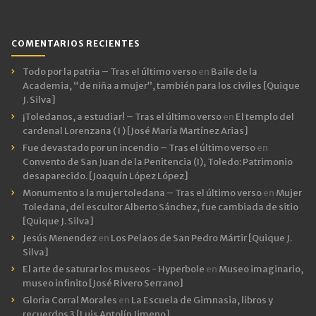
COMENTARIOS RECIENTES
Todo por la patria – Tras el último verso
en
Baile de la
Academia, “de niña a mujer”, también para los civiles [Quique
J. Silva]
¡Toledanos, a estudiar! – Tras el último verso
en
El templo del
cardenal Lorenzana ( I ) [José María Martínez Arias]
Fue devastado por un incendio – Tras el último verso
en
Convento de San Juan de la Penitencia (I), Toledo: Patrimonio
desaparecido. [Joaquín López López]
Monumento a la mujer toledana – Tras el último verso
en
Mujer
Toledana, del escultor Alberto Sánchez, fue cambiada de sitio
[Quique J. Silva]
Jesús Menendez
en
Los Pelaos de San Pedro Mártir [Quique J.
Silva]
El arte de saturar los museos - Hyperbole
en
Museo imaginario,
museo infinito [José Rivero Serrano]
Gloria Corral Morales
en
La Escuela de Gimnasia, libros y
recuerdos 3 [Luis Antolín Jimeno]