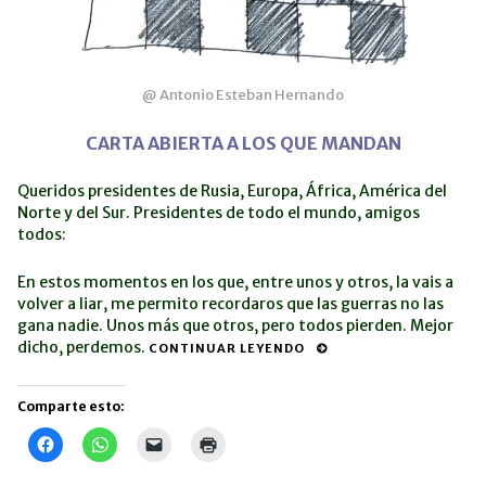
@ Antonio Esteban Hernando
CARTA ABIERTA A LOS QUE MANDAN
Queridos presidentes de Rusia, Europa, África, América del
Norte y del Sur.
Presidentes de todo el mundo, amigos
todos:
En estos momentos en los que, entre unos y otros, la vais a
volver a liar, me permito recordaros que las guerras no las
gana nadie.
Unos más que otros, pero todos pierden. Mejor
dicho, perdemos.
CONTINUAR LEYENDO
Comparte esto:
Haz
Haz
Haz
Haz
clic
clic
clic
clic
para
para
para
para
compartir
compartir
enviar
imprimir