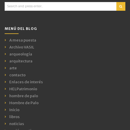
Search
for:
MENÚ DEL BLOG
A mesa puesta
Archivo VASIL
arqueología
arquitectura
arte
contacto
Enlaces de interés
HELPatrimonio
hombre de palo
Hombre de Palo
Inicio
libros
noticias