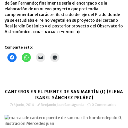
de San Fernando; finalmente sería el encargado de la
elaboración de un nuevo proyecto que pretendía
complementar el carácter ilustrado del eje del Prado donde
ya se estudiaba el reino vegetal en su proyecto del cercano
Real Jardín Botánico y el posterior proyecto del Observatorio
Astronómico.
CONTINUAR LEYENDO
Comparte esto:
Haz
Haz
Haz
Haz
clic
clic
clic
clic
para
para
para
para
compartir
compartir
enviar
imprimir
en
en
un
(Se
Facebook
WhatsApp
enlace
abre
(Se
(Se
por
en
abre
abre
correo
una
en
en
electrónico
ventana
una
una
a
nueva)
CANTEROS EN EL PUENTE DE SAN MARTÍN (I) [ELENA
ventana
ventana
un
nueva)
nueva)
amigo
ISABEL SÁNCHEZ PELÁEZ]
(Se
abre
6 junio, 2016
Benjamín Juan Santágueda
0 Comentarios
en
una
ventana
nueva)