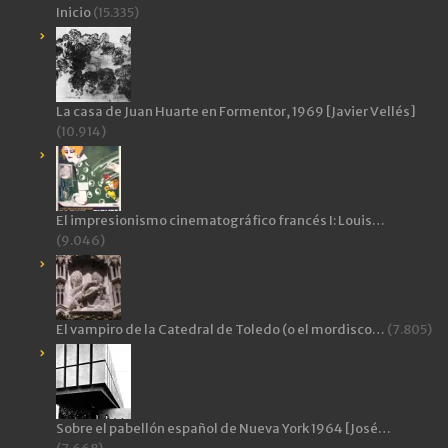
Inicio
(15.335)
La casa de Juan Huarte en Formentor, 1969 [Javier Vellés]
(10.914)
El impresionismo cinematográfico francés I: Louis…
(9.046)
El vampiro de la Catedral de Toledo (o el mordisco…
(7.805)
Sobre el pabellón español de Nueva York 1964 [José…