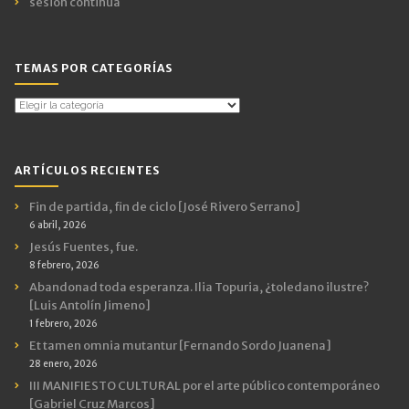
sesión continua
TEMAS POR CATEGORÍAS
Temas
por
Categorías
ARTÍCULOS RECIENTES
Fin de partida, fin de ciclo [José Rivero Serrano]
6 abril, 2026
Jesús Fuentes, fue.
8 febrero, 2026
Abandonad toda esperanza. Ilia Topuria, ¿toledano ilustre?
[Luis Antolín Jimeno]
1 febrero, 2026
Et tamen omnia mutantur [Fernando Sordo Juanena]
28 enero, 2026
III MANIFIESTO CULTURAL por el arte público contemporáneo
[Gabriel Cruz Marcos]