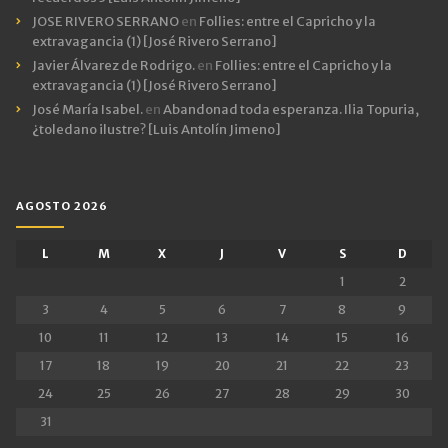
JOSE RIVERO SERRANO
en
Follies: entre el Capricho y la
extravagancia (1) [José Rivero Serrano]
Javier Álvarez de Rodrigo.
en
Follies: entre el Capricho y la
extravagancia (1) [José Rivero Serrano]
José María Isabel.
en
Abandonad toda esperanza. Ilia Topuria,
¿toledano ilustre? [Luis Antolín Jimeno]
AGOSTO 2026
L
M
X
J
V
S
D
1
2
3
4
5
6
7
8
9
10
11
12
13
14
15
16
17
18
19
20
21
22
23
24
25
26
27
28
29
30
31