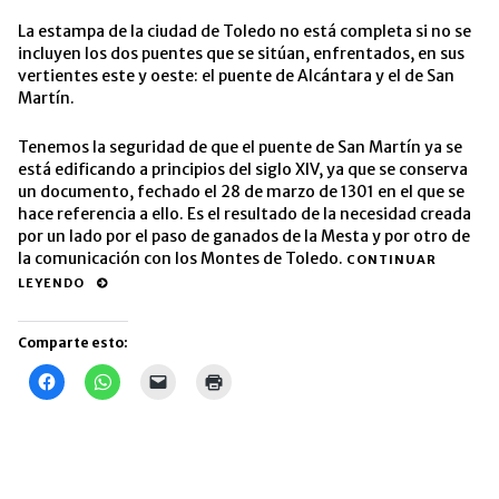
La estampa de la ciudad de Toledo no está completa si no se
incluyen los dos puentes que se sitúan, enfrentados, en sus
vertientes este y oeste: el puente de Alcántara y el de San
Martín.
Tenemos la seguridad de que el puente de San Martín ya se
está edificando a principios del siglo XIV, ya que se conserva
un documento, fechado el 28 de marzo de 1301 en el que se
hace referencia a ello. Es el resultado de la necesidad creada
por un lado por el paso de ganados de la Mesta y por otro de
la comunicación con los Montes de Toledo.
CONTINUAR
LEYENDO
Comparte esto:
Haz
Haz
Haz
Haz
clic
clic
clic
clic
para
para
para
para
compartir
compartir
enviar
imprimir
en
en
un
(Se
Facebook
WhatsApp
enlace
abre
(Se
(Se
por
en
abre
abre
correo
una
en
en
electrónico
ventana