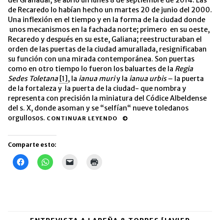
de Recaredo lo habían hecho un martes 20 de junio del 2000.
Una inflexión en el tiempo y en la forma de la ciudad donde
unos mecanismos en la fachada norte; primero en su oeste,
Recaredo y después en su este, Galiana; reestructuraban el
orden de las puertas de la ciudad amurallada, resignificaban
su función con una mirada contemporánea. Son puertas
como en otro tiempo lo fueron los baluartes de la
Regia
Sedes Toletana
[1]
, la
ianua muri
y la
ianua urbis
– la puerta
de la fortaleza y la puerta de la ciudad- que nombra y
representa con precisión la miniatura del Códice Albeldense
del s. X, donde asoman y se “selfían“ nueve toledanos
orgullosos.
CONTINUAR LEYENDO
Comparte esto:
Haz
Haz
Haz
Haz
clic
clic
clic
clic
para
para
para
para
compartir
compartir
enviar
imprimir
en
en
un
(Se
Facebook
WhatsApp
enlace
abre
(Se
(Se
por
en
abre
abre
correo
una
en
en
electrónico
ventana
una
una
a
nueva)