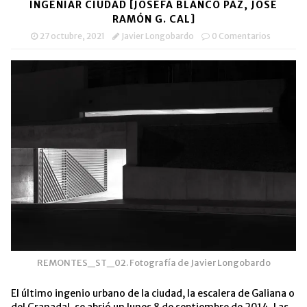
una
una
a
nueva)
INGENIAR CIUDAD [JOSEFA BLANCO PAZ, JOSÉ
ventana
ventana
un
nueva)
nueva)
amigo
RAMÓN G. CAL]
(Se
abre
27 octubre, 2021
Javier Longobardo
0 Comentarios
en
una
ventana
nueva)
REMONTES_ST_02. Fotografía de Javier Longobardo
El último ingenio urbano de la ciudad, la escalera de Galiana o
del Granadal, se abrió un lunes 8 de septiembre de 2014. Las