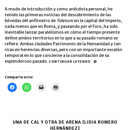
A modo de introducción y como anécdota personal, he
tenido las primeras noticias del descubrimiento de las
bóvedas del anfiteatro de
Toletum
en la capital del Imperio,
nada menos que en Roma, y paseando por el Foro, ha sido
inevitable lanzar paralelismos en cómo el tiempo presente
define ambos territorios en lo que a su pasado romano se
refiere. Ambas ciudades Patrimonio de la Humanidad y tan
ricas en herencias diversas, pero con un importante escalón
temporal en lo que concierne a la consolidación de su
esplendoroso pasado.
CONTINUAR LEYENDO
Comparte esto:
Haz
Haz
Haz
Haz
clic
clic
clic
clic
para
para
para
para
compartir
compartir
enviar
imprimir
en
en
un
(Se
Facebook
WhatsApp
enlace
abre
(Se
(Se
por
en
abre
abre
correo
una
en
en
electrónico
ventana
una
una
a
nueva)
UNA DE CAL Y OTRA DE ARENA [LIDIA ROMERO
ventana
ventana
un
nueva)
nueva)
amigo
HERNÁNDEZ]