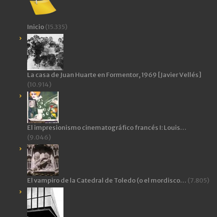
Inicio
(15.335)
La casa de Juan Huarte en Formentor, 1969 [Javier Vellés]
(10.914)
El impresionismo cinematográfico francés I: Louis…
(9.046)
El vampiro de la Catedral de Toledo (o el mordisco…
(7.805)