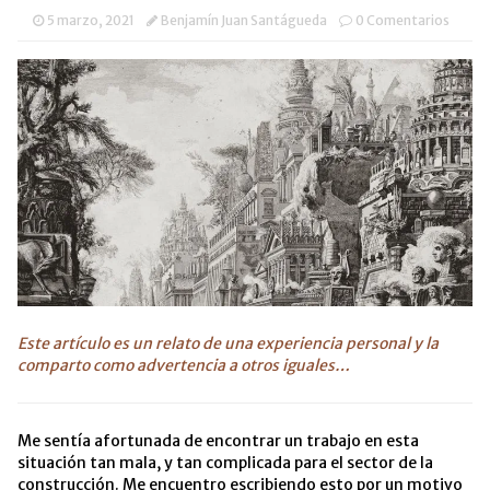
(Se
abre
5 marzo, 2021
Benjamín Juan Santágueda
0 Comentarios
en
una
ventana
nueva)
Este artículo es un relato de una experiencia personal y la
comparto
como
advertencia a otros iguales…
Me sentía afortunada de encontrar un trabajo en esta
situación tan mala, y tan complicada para el sector de la
construcción. Me encuentro escribiendo esto por un motivo