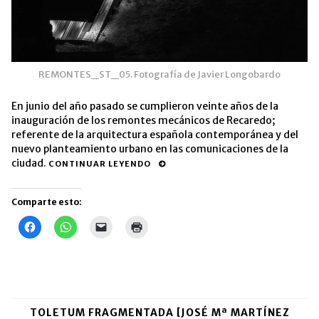
REMONTES_ST_05. Fotografía de Javier Longobardo
En junio del año pasado se cumplieron veinte años de la
inauguración de los remontes mecánicos de Recaredo;
referente de la arquitectura española contemporánea y del
nuevo planteamiento urbano en las comunicaciones de la
ciudad.
CONTINUAR LEYENDO
Comparte esto:
Haz
Haz
Haz
Haz
clic
clic
clic
clic
para
para
para
para
compartir
compartir
enviar
imprimir
en
en
un
(Se
Facebook
WhatsApp
enlace
abre
(Se
(Se
por
en
abre
abre
correo
una
en
en
electrónico
ventana
una
una
a
nueva)
TOLETUM FRAGMENTADA [JOSÉ Mª MARTÍNEZ
ventana
ventana
un