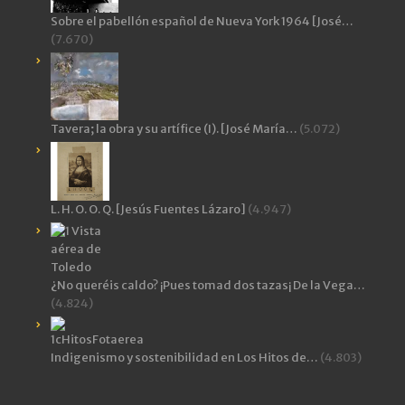
Sobre el pabellón español de Nueva York 1964 [José…
(7.670)
Tavera; la obra y su artífice (I). [José María…
(5.072)
L. H. O. O. Q. [Jesús Fuentes Lázaro]
(4.947)
¿No queréis caldo? ¡Pues tomad dos tazas¡ De la Vega…
(4.824)
Indigenismo y sostenibilidad en Los Hitos de…
(4.803)