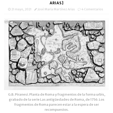
nueva)
nueva)
amigo
ARIAS]
(Se
abre
21 mayo, 2021
José María Martínez Arias
4 Comentarios
en
una
ventana
nueva)
G.B. Piranesi. Planta de Roma y fragmentos de la forma urbis,
grabado de la serie Las antigüedades de Roma, de 1756. Los
fragmentos de Roma parecen estar a la espera de ser
recompuestos.