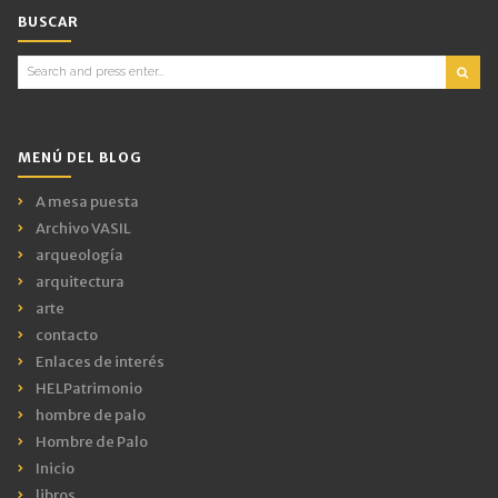
BUSCAR
Search
for:
MENÚ DEL BLOG
A mesa puesta
Archivo VASIL
arqueología
arquitectura
arte
contacto
Enlaces de interés
HELPatrimonio
hombre de palo
Hombre de Palo
Inicio
libros