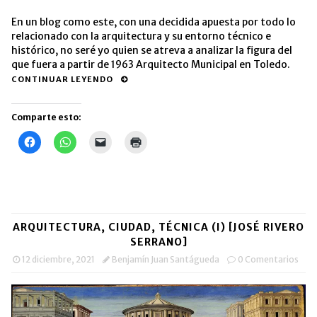
En un blog como este, con una decidida apuesta por todo lo
relacionado con la arquitectura y su entorno técnico e
histórico, no seré yo quien se atreva a analizar la figura del
que fuera a partir de 1963 Arquitecto Municipal en Toledo.
CONTINUAR LEYENDO
Comparte esto:
Haz
Haz
Haz
Haz
clic
clic
clic
clic
para
para
para
para
compartir
compartir
enviar
imprimir
en
en
un
(Se
Facebook
WhatsApp
enlace
abre
(Se
(Se
por
en
abre
abre
correo
una
en
en
electrónico
ventana
una
una
a
nueva)
ARQUITECTURA, CIUDAD, TÉCNICA (I) [JOSÉ RIVERO
ventana
ventana
un
nueva)
nueva)
amigo
SERRANO]
(Se
abre
12 diciembre, 2021
Benjamín Juan Santágueda
0 Comentarios
en
una
ventana
nueva)