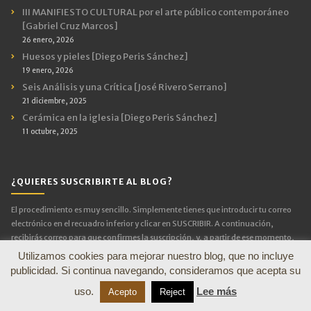
III MANIFIESTO CULTURAL por el arte público contemporáneo
[Gabriel Cruz Marcos]
26 enero, 2026
Huesos y pieles [Diego Peris Sánchez]
19 enero, 2026
Seis Análisis y una Crítica [José Rivero Serrano]
21 diciembre, 2025
Cerámica en la iglesia [Diego Peris Sánchez]
11 octubre, 2025
¿QUIERES SUSCRIBIRTE AL BLOG?
El procedimiento es muy sencillo. Simplemente tienes que introducir tu correo
electrónico en el recuadro inferior y clicar en SUSCRIBIR. A continuación,
recibirás correo para que confirmes la suscripción, y, a partir de ese momento,
cada nueva entrada se notificará mediante un correo electrónico.
Utilizamos cookies para mejorar nuestro blog, que no incluye
publicidad. Si continua navegando, consideramos que acepta su
Dirección
uso.
Lee más
Acepto
Reject
de
email