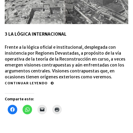
3 LA LÓGICA INTERNACIONAL
Frente a la lógica oficial e institucional, desplegada con
insistencia por Regiones Devastadas, a propósito de la vía
operativa de la teoría de la Reconstrucción en curso, a veces
emergen visiones contrapuestas y aún enfrentadas con los
argumentos centrales. Visiones contrapuestas que, en
ocasiones tienen orígenes exteriores como veremos.
CONTINUAR LEYENDO
Comparte esto:
Haz
Haz
Haz
Haz
clic
clic
clic
clic
para
para
para
para
compartir
compartir
enviar
imprimir
en
en
un
(Se
Facebook
WhatsApp
enlace
abre
(Se
(Se
por
en