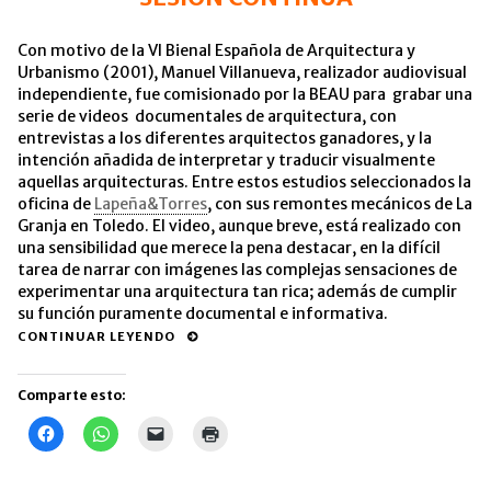
Con motivo de la VI Bienal Española de Arquitectura y
Urbanismo (2001), Manuel Villanueva, realizador audiovisual
independiente, fue comisionado por la BEAU para grabar una
serie de videos documentales de arquitectura, con
entrevistas a los diferentes arquitectos ganadores, y la
intención añadida de interpretar y traducir visualmente
aquellas arquitecturas. Entre estos estudios seleccionados la
oficina de
Lapeña&Torres
, con sus remontes mecánicos de La
Granja en Toledo. El video, aunque breve, está realizado con
una sensibilidad que merece la pena destacar, en la difícil
tarea de narrar con imágenes las complejas sensaciones de
experimentar una arquitectura tan rica; además de cumplir
su función puramente documental e informativa.
CONTINUAR LEYENDO
Comparte esto:
Haz
Haz
Haz
Haz
clic
clic
clic
clic
para
para
para
para
compartir
compartir
enviar
imprimir
en
en
un
(Se