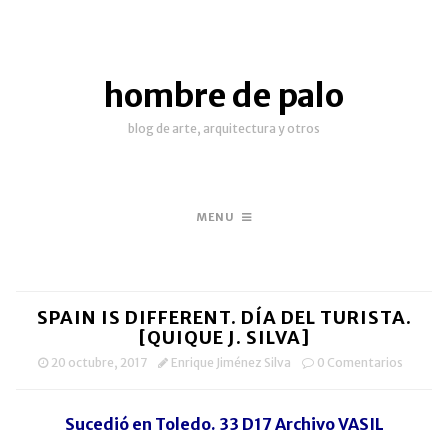
hombre de palo
blog de arte, arquitectura y otros
MENU
SPAIN IS DIFFERENT. DÍA DEL TURISTA.
[QUIQUE J. SILVA]
20 octubre, 2017
Enrique Jiménez Silva
0 Comentarios
Sucedió en Toledo. 33 D17 Archivo VASIL