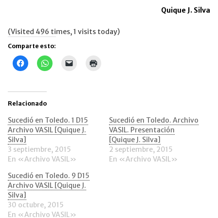
Quique J. Silva
(Visited 496 times, 1 visits today)
Comparte esto:
Haz
Haz
Haz
Haz
clic
clic
clic
clic
para
para
para
para
compartir
compartir
enviar
imprimir
en
en
un
(Se
Facebook
WhatsApp
enlace
abre
(Se
(Se
por
en
Relacionado
abre
abre
correo
una
en
en
electrónico
ventana
una
una
a
nueva)
Sucedió en Toledo. 1 D15
Sucedió en Toledo. Archivo
ventana
ventana
un
Archivo VASIL [Quique J.
VASIL. Presentación
nueva)
nueva)
amigo
(Se
Silva]
[Quique J. Silva]
abre
3 septiembre, 2015
2 septiembre, 2015
en
una
En «Archivo VASIL»
En «Archivo VASIL»
ventana
nueva)
Sucedió en Toledo. 9 D15
Archivo VASIL [Quique J.
Silva]
30 octubre, 2015
En «Archivo VASIL»