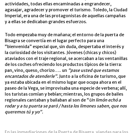
actividades, todas ellas encaminadas a engrandecer,
agasajar, agradecer y promover el turismo.
Toledo, la Ciudad
Imperial, era una de las protagonistas de aquellas campañas
y a ellas se dedicaban grandes esfuerzos.
Todo empezaba muy de mañana; el entorno de la puerta de
Bisagra se convertía en el lugar perfecto para una
“bienvenida” especial que, sin duda, despertaba el interés y
la curiosidad de los visitantes. Jóvenes (chicas y chicos)
ataviados con el traje regional, se acercaban a las ventanillas
de los coches ofreciendo los productos típicos de la tierra:
pan, vino, queso, chorizo….. un
“pase usted que estamos
encantados de atenderle”.
Junto a la oficina de turismo, que
ya estaba ubicada en el mismo lugar que ocupa ahora en el
paseo de la Vega, se improvisaba una especie de verbena; allí,
los turistas comían y bebían; mientras, los grupos de bailes
regionales cantaban y bailaban al son de “
Un limón echó a
rodar y a tu puerta se paró / hasta los limones saben, que nos
queremos tú y yo”.
En las inmediaciones de la Puerta de Bisagra, viandas para los