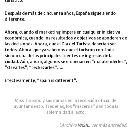
turístico.
Después de más de cincuenta años, España sigue siendo
diferente.
Ahora, cuando el marketing impera en cualquier iniciativa
económica, cuando los resultados y objetivos se apoderan de
las decisiones. Ahora, que el Día del Turista deberían ser
todos. Ahora, que ya sabemos que el turismo continúa
siendo una de las principales fuentes de ingresos de la
ciudad. Aún, ahora, algunos se empeñan en “malatenderles”,
“clavarles”, “rechazarles”…..
Efectivamente, “spain is different”.
Miss Turismo y sus damas en la recepción oficial del
ayuntamiento. Tras ellas, los “maceros” dan toda la
solemnidad al acto.
(
Archivo
VASIL
: ver más entradas
)