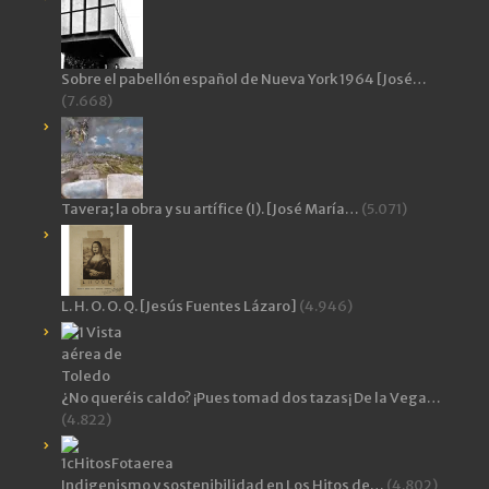
Sobre el pabellón español de Nueva York 1964 [José…
(7.668)
Tavera; la obra y su artífice (I). [José María…
(5.071)
L. H. O. O. Q. [Jesús Fuentes Lázaro]
(4.946)
¿No queréis caldo? ¡Pues tomad dos tazas¡ De la Vega…
(4.822)
Indigenismo y sostenibilidad en Los Hitos de…
(4.802)