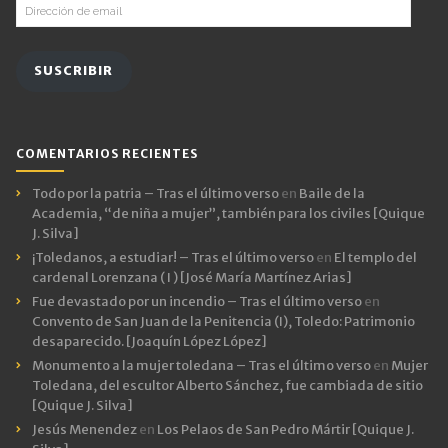
Dirección
de
email
SUSCRIBIR
COMENTARIOS RECIENTES
Todo por la patria – Tras el último verso
en
Baile de la
Academia, “de niña a mujer”, también para los civiles [Quique
J. Silva]
¡Toledanos, a estudiar! – Tras el último verso
en
El templo del
cardenal Lorenzana ( I ) [José María Martínez Arias]
Fue devastado por un incendio – Tras el último verso
en
Convento de San Juan de la Penitencia (I), Toledo: Patrimonio
desaparecido. [Joaquín López López]
Monumento a la mujer toledana – Tras el último verso
en
Mujer
Toledana, del escultor Alberto Sánchez, fue cambiada de sitio
[Quique J. Silva]
Jesús Menendez
en
Los Pelaos de San Pedro Mártir [Quique J.