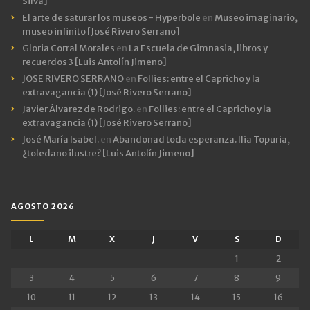
Silva]
El arte de saturar los museos - Hyperbole
en
Museo imaginario,
museo infinito [José Rivero Serrano]
Gloria Corral Morales
en
La Escuela de Gimnasia, libros y
recuerdos 3 [Luis Antolín Jimeno]
JOSE RIVERO SERRANO
en
Follies: entre el Capricho y la
extravagancia (1) [José Rivero Serrano]
Javier Álvarez de Rodrigo.
en
Follies: entre el Capricho y la
extravagancia (1) [José Rivero Serrano]
José María Isabel.
en
Abandonad toda esperanza. Ilia Topuria,
¿toledano ilustre? [Luis Antolín Jimeno]
AGOSTO 2026
L
M
X
J
V
S
D
1
2
3
4
5
6
7
8
9
10
11
12
13
14
15
16