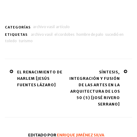
archivo vasil
artículo
CATEGORÍAS
archivo vasil
el cordobes
hombre de palo
sucedió en
ETIQUETAS
toledo
turismo
Post
EL RENACIMIENTO DE
SÍNTESIS,
HARLEM [JESÚS
INTEGRACIÓN Y FUSIÓN
navigation
FUENTES LÁZARO]
DE LAS ARTES EN LA
ARQUITECTURA DE LOS
50 (5) [JOSÉ RIVERO
SERRANO]
EDITADO POR
ENRIQUE JIMÉNEZ SILVA