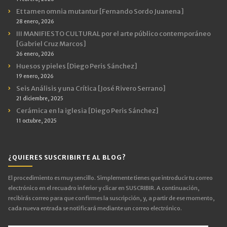
Et tamen omnia mutantur [Fernando Sordo Juanena]
28 enero, 2026
III MANIFIESTO CULTURAL por el arte público contemporáneo
[Gabriel Cruz Marcos]
26 enero, 2026
Huesos y pieles [Diego Peris Sánchez]
19 enero, 2026
Seis Análisis y una Crítica [José Rivero Serrano]
21 diciembre, 2025
Cerámica en la iglesia [Diego Peris Sánchez]
11 octubre, 2025
¿QUIERES SUSCRIBIRTE AL BLOG?
El procedimiento es muy sencillo. Simplemente tienes que introducir tu correo
electrónico en el recuadro inferior y clicar en SUSCRIBIR. A continuación,
recibirás correo para que confirmes la suscripción, y, a partir de ese momento,
cada nueva entrada se notificará mediante un correo electrónico.