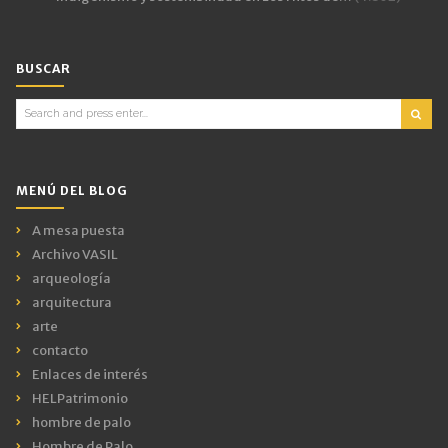
BUSCAR
Search
for:
MENÚ DEL BLOG
A mesa puesta
Archivo VASIL
arqueología
arquitectura
arte
contacto
Enlaces de interés
HELPatrimonio
hombre de palo
Hombre de Palo