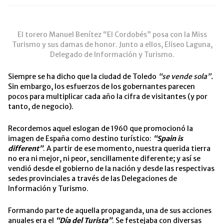
El torero Manuel Benítez “El Cordobés” posa con la Miss
Turismo y sus damas de honor. Junto a ellos, Eliseo Laguna,
Delegado de Información y Turismo.
Siempre se ha dicho que la ciudad de Toledo
“se vende sola”.
Sin embargo, los esfuerzos de los gobernantes parecen
pocos para multiplicar cada año la cifra de visitantes (y por
tanto, de negocio).
Recordemos aquel eslogan de 1960 que promocionó la
imagen de España como destino turístico:
“Spain is
different”
. A partir de ese momento, nuestra querida tierra
no era ni mejor, ni peor, sencillamente diferente; y así se
vendió desde el gobierno de la nación y desde las respectivas
sedes provinciales a través de las Delegaciones de
Información y Turismo.
Formando parte de aquella propaganda, una de sus acciones
anuales era el
“Día del Turista”
.
Se festejaba con diversas