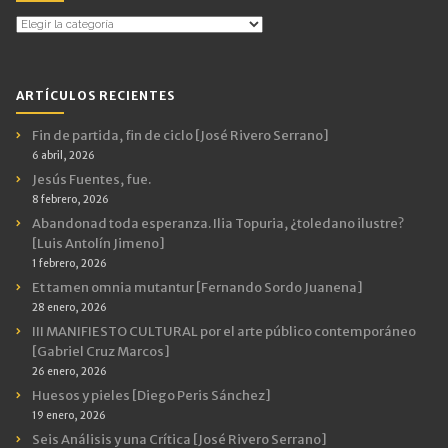
Temas
por
Categorías
ARTÍCULOS RECIENTES
Fin de partida, fin de ciclo [José Rivero Serrano]
6 abril, 2026
Jesús Fuentes, fue.
8 febrero, 2026
Abandonad toda esperanza. Ilia Topuria, ¿toledano ilustre?
[Luis Antolín Jimeno]
1 febrero, 2026
Et tamen omnia mutantur [Fernando Sordo Juanena]
28 enero, 2026
III MANIFIESTO CULTURAL por el arte público contemporáneo
[Gabriel Cruz Marcos]
26 enero, 2026
Huesos y pieles [Diego Peris Sánchez]
19 enero, 2026
Seis Análisis y una Crítica [José Rivero Serrano]