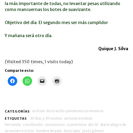
la más importante de todas, no levantar pesas utilizando
como mancuernas los botes de suavizante.
Objetivo del día: El segundo mes ser más cumplidor
Y mañana será otro día.
Quique J. Silva
(Visited 350 times, 1 visits today)
Comparte esto:
Haz
Haz
Haz
Haz
clic
clic
clic
clic
para
para
para
para
compartir
compartir
enviar
imprimir
en
en
un
(Se
Facebook
WhatsApp
enlace
abre
(Se
(Se
por
en
abre
abre
correo
una
en
en
electrónico
ventana
artículo
ilustración
pandemia coronavirus
CATEGORÍAS
una
una
a
nueva)
ventana
ventana
30 dias y 30 noches
un
antonio esteban
ETIQUETAS
nueva)
nueva)
amigo
hernando
conciliación
coronavirus
cuarentena
dia 30
diario alegre de
(Se
abre
un encierro triste
hombre de palo
ilustrador
jesús gómez