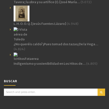
Tavera; la obra y su artífice (I). [José María…
(5.072)
L. H. O. O. Q. [Jesús Fuentes Lázaro]
(4.948)
¿No queréis caldo? ¡Pues tomad dos tazas¡ De la Vega…
(4.824)
Indigenismo y sostenibilidad en Los Hitos de…
(4.805)
BUSCAR
Search
for: