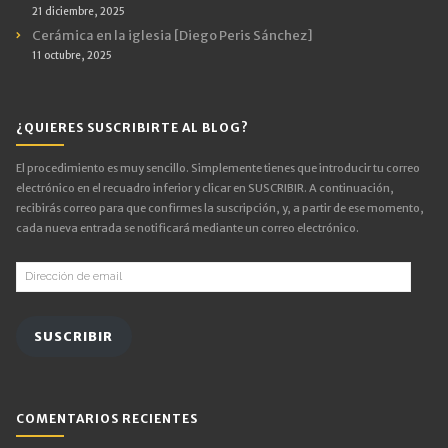
21 diciembre, 2025
Cerámica en la iglesia [Diego Peris Sánchez]
11 octubre, 2025
¿QUIERES SUSCRIBIRTE AL BLOG?
El procedimiento es muy sencillo. Simplemente tienes que introducir tu correo
electrónico en el recuadro inferior y clicar en SUSCRIBIR. A continuación,
recibirás correo para que confirmes la suscripción, y, a partir de ese momento,
cada nueva entrada se notificará mediante un correo electrónico.
Dirección
de
email
SUSCRIBIR
COMENTARIOS RECIENTES