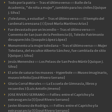
Todo por la patria – Tras el último verso
en
Baile de la
Academia, “de niña a mujer”, también para los civiles [Quique
J. Silva]
¡Toledanos, a estudiar! – Tras el último verso
en
El templo del
cardenal Lorenzana ( I ) [José María Martínez Arias]
Fue devastado por un incendio – Tras el último verso
en
Convento de San Juan de la Penitencia (I), Toledo: Patrimonio
desaparecido. [Joaquín López López]
Monumento a la mujer toledana – Tras el último verso
en
Mujer
Toledana, del escultor Alberto Sánchez, fue cambiada de sitio
[Quique J. Silva]
Jesús Menendez
en
Los Pelaos de San Pedro Mártir [Quique J.
Silva]
El arte de saturar los museos - Hyperbole
en
Museo imaginario,
museo infinito [José Rivero Serrano]
Gloria Corral Morales
en
La Escuela de Gimnasia, libros y
recuerdos 3 [Luis Antolín Jimeno]
JOSE RIVERO SERRANO
en
Follies: entre el Capricho y la
extravagancia (1) [José Rivero Serrano]
Javier Álvarez de Rodrigo.
en
Follies: entre el Capricho y la
extravagancia (1) [José Rivero Serrano]