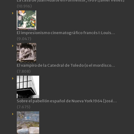
La casa de Juan Huarte en Formentor, 1969 [Javier Vellés]
(10.916)
El impresionismo cinematográfico francés I: Louis…
(9.047)
El vampiro de la Catedral de Toledo (o el mordisco…
(7.808)
Sobre el pabellón español de Nueva York 1964 [José…
(7.675)