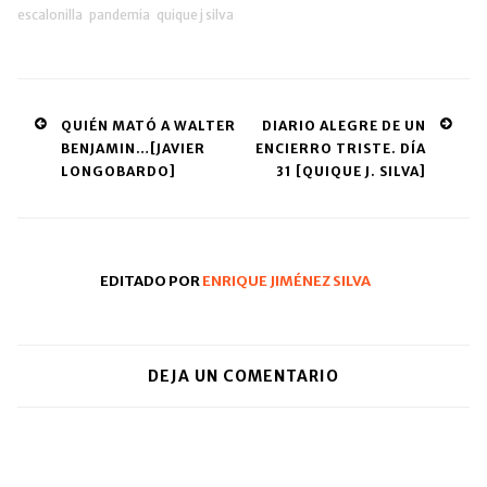
en
escalonilla
pandemia
quique j silva
una
ventana
nueva)
Post
QUIÉN MATÓ A WALTER
DIARIO ALEGRE DE UN
BENJAMIN…[JAVIER
ENCIERRO TRISTE. DÍA
navigation
LONGOBARDO]
31 [QUIQUE J. SILVA]
EDITADO POR
ENRIQUE JIMÉNEZ SILVA
DEJA UN COMENTARIO