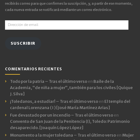
recibirás correo para que confirmes la suscripción, y, a partir de ese momento,
cada nueva entrada se notificará mediante un correo electrónico.
Dirección
de
email
SUSCRIBIR
COMENTARIOS RECIENTES
Todo por la patria – Tras el último verso
en
Baile de la
Academia, “de niña a mujer”, también para los civiles [Quique
J. Silva]
¡Toledanos, a estudiar! – Tras el último verso
en
El templo del
cardenal Lorenzana ( I ) [José María Martínez Arias]
Fue devastado por un incendio – Tras el último verso
en
Convento de San Juan de la Penitencia (I), Toledo: Patrimonio
desaparecido. [Joaquín López López]
Monumento a la mujer toledana – Tras el último verso
en
Mujer