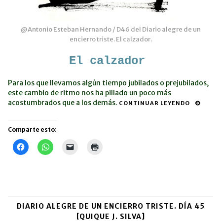
@Antonio Esteban Hernando / D46 del Diario alegre de un
encierro triste. El calzador.
El calzador
Para los que llevamos algún tiempo jubilados o prejubilados,
este cambio de ritmo nos ha pillado un poco más
acostumbrados que a los demás.
CONTINUAR LEYENDO
Comparte esto:
Haz
Haz
Haz
Haz
clic
clic
clic
clic
para
para
para
para
compartir
compartir
enviar
imprimir
en
en
un
(Se
Facebook
WhatsApp
enlace
abre
(Se
(Se
por
en
abre
abre
correo
una
en
en
electrónico
ventana
una
una
a
nueva)
DIARIO ALEGRE DE UN ENCIERRO TRISTE. DÍA 45
ventana
ventana
un
nueva)
nueva)
amigo
[QUIQUE J. SILVA]