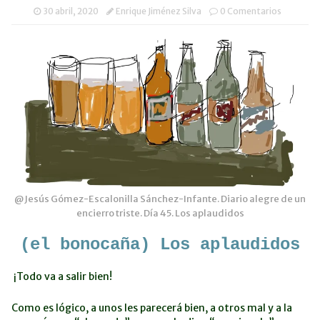
(Se
abre
30 abril, 2020
Enrique Jiménez Silva
0 Comentarios
en
una
ventana
nueva)
@Jesús Gómez-Escalonilla Sánchez-Infante. Diario alegre de un
encierro triste. Día 45. Los aplaudidos
(el bonocaña) Los aplaudidos
¡Todo va a salir bien!
Como es lógico, a unos les parecerá bien, a otros mal y a la