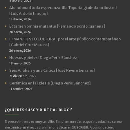
8 febrero, 2026
Abandonad toda esperanza. Ilia Topuria, ¿toledano ilustre?
[Luis Antolín Jimeno]
1 febrero, 2026
Et tamen omnia mutantur [Fernando Sordo Juanena]
28 enero, 2026
III MANIFIESTO CULTURAL por el arte público contemporáneo
[Gabriel Cruz Marcos]
26 enero, 2026
Huesos y pieles [Diego Peris Sánchez]
19 enero, 2026
Seis Análisis y una Crítica [José Rivero Serrano]
21 diciembre, 2025
Cerámica en la iglesia [Diego Peris Sánchez]
11 octubre, 2025
¿QUIERES SUSCRIBIRTE AL BLOG?
El procedimiento es muy sencillo. Simplemente tienes que introducir tu correo
electrónico en el recuadro inferior y clicar en SUSCRIBIR. A continuación,