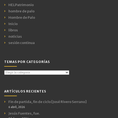
HELPatrimonio
hombre de palo
Hombre de Palo
Inicio
libros
noticias
sesión continua
TEMAS POR CATEGORÍAS
Temas
por
Categorías
ARTÍCULOS RECIENTES
Fin de partida, fin de ciclo [José Rivero Serrano]
6 abril, 2026
Jesús Fuentes, fue.