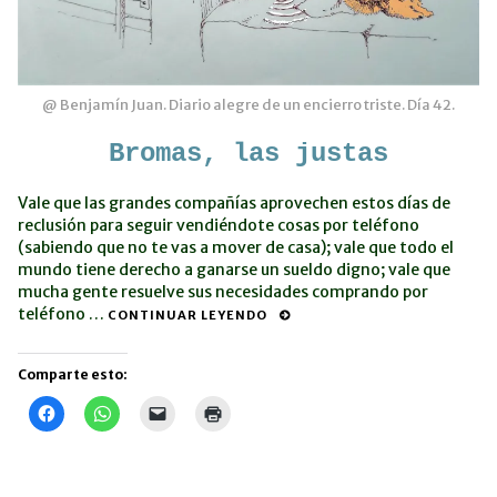
@ Benjamín Juan. Diario alegre de un encierro triste. Día 42.
Bromas, las justas
Vale que las grandes compañías aprovechen estos días de
reclusión para seguir vendiéndote cosas por teléfono
(sabiendo que no te vas a mover de casa); vale que todo el
mundo tiene derecho a ganarse un sueldo digno; vale que
mucha gente resuelve sus necesidades comprando por
teléfono …
CONTINUAR LEYENDO
Comparte esto:
Haz
Haz
Haz
Haz
clic
clic
clic
clic
para
para
para
para
compartir
compartir
enviar
imprimir
en
en
un
(Se
Facebook
WhatsApp
enlace
abre
(Se
(Se
por
en