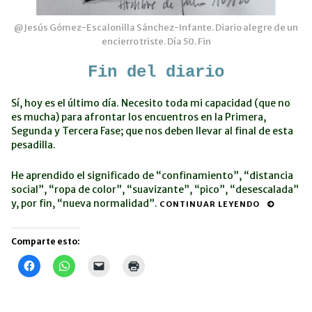
@Jesús Gómez-Escalonilla Sánchez-Infante. Diario alegre de un
encierro triste. Día 50. Fin
Fin del diario
Sí, hoy es el último día. Necesito toda mi capacidad (que no
es mucha) para afrontar los encuentros en la Primera,
Segunda y Tercera Fase; que nos deben llevar al final de esta
pesadilla.
He aprendido el significado de “confinamiento”, “distancia
social”, “ropa de color”, “suavizante”, “pico”, “desescalada”
y, por fin, “nueva normalidad”.
CONTINUAR LEYENDO
Comparte esto:
Haz
Haz
Haz
Haz
clic
clic
clic
clic
para
para
para
para
compartir
compartir
enviar
imprimir
en
en
un
(Se
Facebook
WhatsApp
enlace
abre