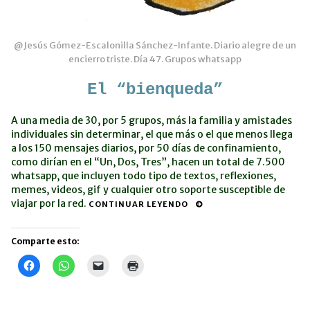
@Jesús Gómez-Escalonilla Sánchez-Infante. Diario alegre de un
encierro triste. Día 47. Grupos whatsapp
El “bienqueda”
A una media de 30, por 5 grupos, más la familia y amistades
individuales sin determinar, el que más o el que menos llega
a los 150 mensajes diarios, por 50 días de confinamiento,
como dirían en el “Un, Dos, Tres”, hacen un total de 7.500
whatsapp, que incluyen todo tipo de textos, reflexiones,
memes, videos, gif y cualquier otro soporte susceptible de
viajar por la red.
CONTINUAR LEYENDO
Comparte esto:
Haz
Haz
Haz
Haz
clic
clic
clic
clic
para
para
para
para
compartir
compartir
enviar
imprimir
en
en
un
(Se
Facebook
WhatsApp
enlace
abre