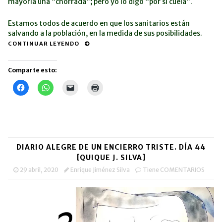
mayoría una “chorrada”; pero yo lo digo “por si cuela”.
Estamos todos de acuerdo en que los sanitarios están
salvando a la población, en la medida de sus posibilidades.
CONTINUAR LEYENDO
Comparte esto:
Haz
Haz
Haz
Haz
clic
clic
clic
clic
para
para
para
para
compartir
compartir
enviar
imprimir
en
en
un
(Se
Facebook
WhatsApp
enlace
abre
(Se
(Se
por
en
abre
abre
correo
una
en
en
electrónico
ventana
una
una
a
nueva)
DIARIO ALEGRE DE UN ENCIERRO TRISTE. DÍA 44
ventana
ventana
un
nueva)
nueva)
amigo
[QUIQUE J. SILVA]
(Se
abre
29 abril, 2020
Enrique Jiménez Silva
Tiene COMENTARIOS
en
una
ventana
nueva)