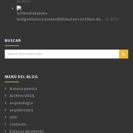
(4.824)
Indigenismo y sostenibilidad en Los Hitos de…
(4.803)
BUSCAR
Search
for:
MENÚ DEL BLOG
A mesa puesta
Archivo VASIL
arqueología
arquitectura
arte
contacto
Enlaces de interés