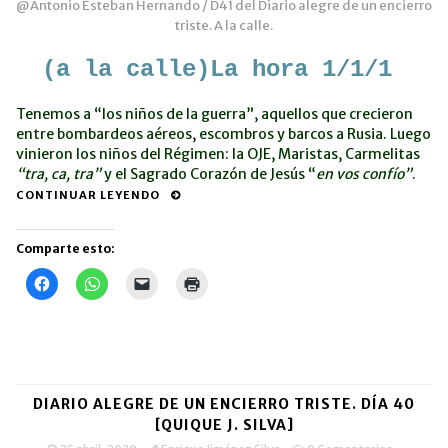
@Antonio Esteban Hernando / D41 del Diario alegre de un encierro
triste. A la calle.
(a la calle)La hora 1/1/1
Tenemos a “los niños de la guerra”, aquellos que crecieron
entre bombardeos aéreos, escombros y barcos a Rusia. Luego
vinieron los niños del Régimen: la OJE, Maristas, Carmelitas
“tra, ca, tra”
y el Sagrado Corazón de Jesús “
en vos confío”
.
CONTINUAR LEYENDO
Comparte esto:
Haz
Haz
Haz
Haz
clic
clic
clic
clic
para
para
para
para
compartir
compartir
enviar
imprimir
en
en
un
(Se
Facebook
WhatsApp
enlace
abre
(Se
(Se
por
en
abre
abre
correo
una
en
en
electrónico
ventana
una
una
a
nueva)
DIARIO ALEGRE DE UN ENCIERRO TRISTE. DÍA 40
ventana
ventana
un
nueva)
nueva)
amigo
[QUIQUE J. SILVA]
(Se