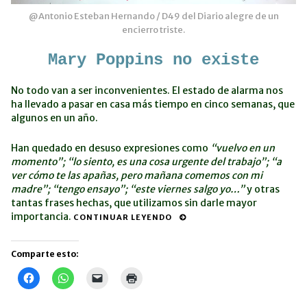
@Antonio Esteban Hernando / D49 del Diario alegre de un
encierro triste.
M
ary Poppins no existe
No todo van a ser inconvenientes. El estado de alarma nos
ha llevado a pasar en casa más tiempo en cinco semanas, que
algunos en un año.
Han quedado en desuso expresiones como
“vuelvo en un
momento”; “lo siento, es una cosa urgente del trabajo”; “a
ver cómo te las apañas, pero mañana comemos con mi
madre”; “tengo ensayo”; “este viernes salgo yo…”
y otras
tantas frases hechas, que utilizamos sin darle mayor
importancia.
CONTINUAR LEYENDO
Comparte esto:
Haz
Haz
Haz
Haz
clic
clic
clic
clic
para
para
para
para
compartir
compartir
enviar
imprimir