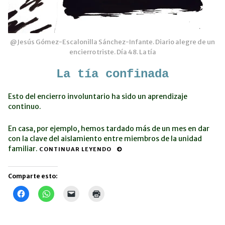
@Jesús Gómez-Escalonilla Sánchez-Infante. Diario alegre de un
encierro triste. Día 48. La tía
La tía confinada
Esto del encierro involuntario ha sido un aprendizaje
continuo.
En casa, por ejemplo, hemos tardado más de un mes en dar
con la clave del aislamiento entre miembros de la unidad
familiar.
CONTINUAR LEYENDO
Comparte esto:
Haz
Haz
Haz
Haz
clic
clic
clic
clic
para
para
para
para
compartir
compartir
enviar
imprimir
en
en
un
(Se