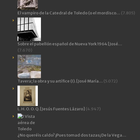
El vampiro de la Catedral de Toledo (o el mordisco…
(7.805)
Sobre el pabellón español de Nueva York 1964 [José…
(7.670)
Tavera; la obra y su artífice (I). [José María…
(5.072)
L. H. O. O. Q. [Jesús Fuentes Lázaro]
(4.947)
¿No queréis caldo? ¡Pues tomad dos tazas¡ De la Vega…