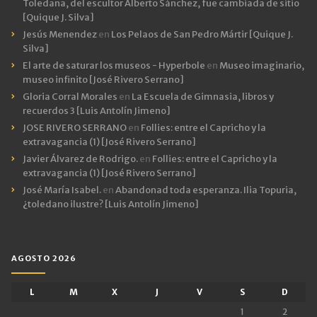
Toledana, del escultor Alberto Sánchez, fue cambiada de sitio
[Quique J. Silva]
Jesús Menendez
en
Los Pelaos de San Pedro Mártir [Quique J.
Silva]
El arte de saturar los museos - Hyperbole
en
Museo imaginario,
museo infinito [José Rivero Serrano]
Gloria Corral Morales
en
La Escuela de Gimnasia, libros y
recuerdos 3 [Luis Antolín Jimeno]
JOSE RIVERO SERRANO
en
Follies: entre el Capricho y la
extravagancia (1) [José Rivero Serrano]
Javier Álvarez de Rodrigo.
en
Follies: entre el Capricho y la
extravagancia (1) [José Rivero Serrano]
José María Isabel.
en
Abandonad toda esperanza. Ilia Topuria,
¿toledano ilustre? [Luis Antolín Jimeno]
AGOSTO 2026
L
M
X
J
V
S
D
1
2