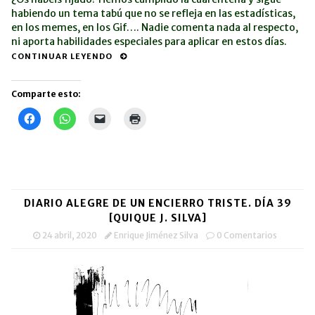
habiendo un tema tabú que no se refleja en las estadísticas,
en los memes, en los Gif…. Nadie comenta nada al respecto,
ni aporta habilidades especiales para aplicar en estos días.
CONTINUAR LEYENDO
Comparte esto:
Haz
Haz
Haz
Haz
clic
clic
clic
clic
para
para
para
para
compartir
compartir
enviar
imprimir
en
en
un
(Se
Facebook
WhatsApp
enlace
abre
(Se
(Se
por
en
abre
abre
correo
una
en
en
electrónico
ventana
una
una
a
nueva)
DIARIO ALEGRE DE UN ENCIERRO TRISTE. DÍA 39
ventana
ventana
un
nueva)
nueva)
amigo
[QUIQUE J. SILVA]
(Se
abre
24 abril, 2020
Enrique Jiménez Silva
0 Comentarios
en
una
ventana
nueva)