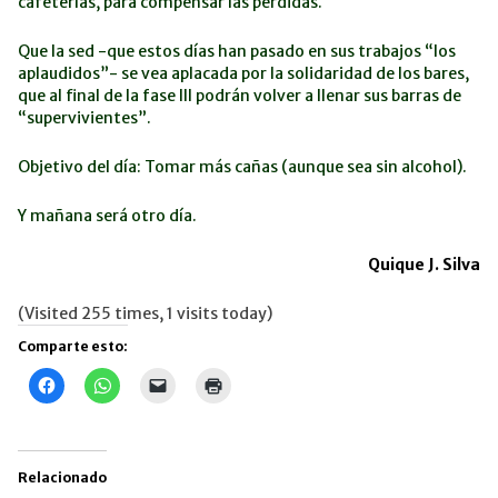
cafeterías, para compensar las pérdidas.
Que la sed -que estos días han pasado en sus trabajos “los
aplaudidos”- se vea aplacada por la solidaridad de los bares,
que al final de la fase III podrán volver a llenar sus barras de
“supervivientes”.
Objetivo del día: Tomar más cañas (aunque sea sin alcohol).
Y mañana será otro día.
Quique J. Silva
(Visited 255 times, 1 visits today)
Comparte esto:
Haz
Haz
Haz
Haz
clic
clic
clic
clic
para
para
para
para
compartir
compartir
enviar
imprimir
en
en
un
(Se
Facebook
WhatsApp
enlace
abre
(Se
(Se
por
en
Relacionado
abre
abre
correo
una