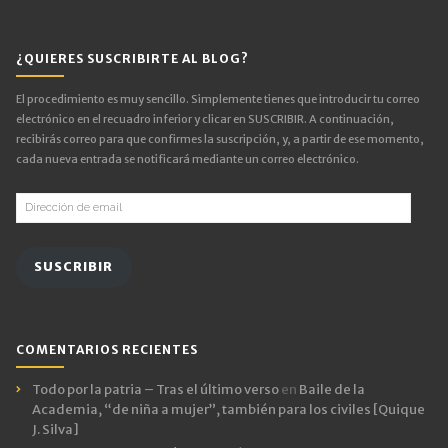
¿QUIERES SUSCRIBIRTE AL BLOG?
El procedimiento es muy sencillo. Simplemente tienes que introducir tu correo
electrónico en el recuadro inferior y clicar en SUSCRIBIR. A continuación,
recibirás correo para que confirmes la suscripción, y, a partir de ese momento,
cada nueva entrada se notificará mediante un correo electrónico.
Dirección
de
email
SUSCRIBIR
COMENTARIOS RECIENTES
Todo por la patria – Tras el último verso
en
Baile de la
Academia, “de niña a mujer”, también para los civiles [Quique
J. Silva]