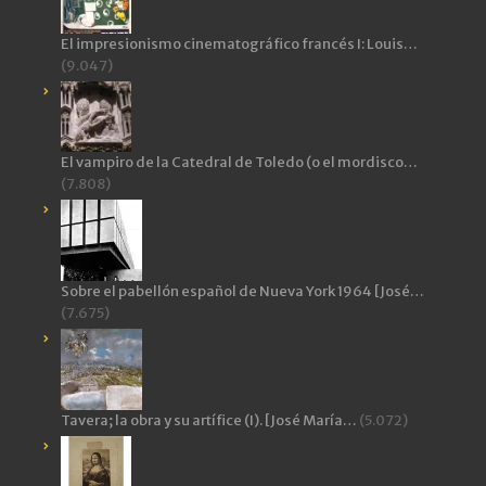
El impresionismo cinematográfico francés I: Louis…
(9.047)
El vampiro de la Catedral de Toledo (o el mordisco…
(7.808)
Sobre el pabellón español de Nueva York 1964 [José…
(7.675)
Tavera; la obra y su artífice (I). [José María…
(5.072)