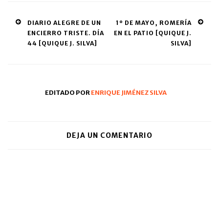
Post
DIARIO ALEGRE DE UN
1º DE MAYO, ROMERÍA
ENCIERRO TRISTE. DÍA
EN EL PATIO [QUIQUE J.
navigation
44 [QUIQUE J. SILVA]
SILVA]
EDITADO POR
ENRIQUE JIMÉNEZ SILVA
DEJA UN COMENTARIO