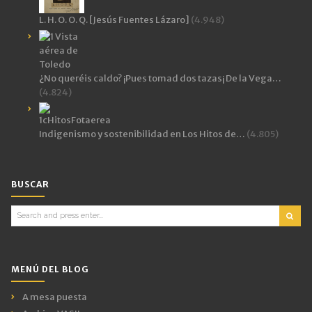
L. H. O. O. Q. [Jesús Fuentes Lázaro]
(4.948)
¿No queréis caldo? ¡Pues tomad dos tazas¡ De la Vega…
(4.824)
Indigenismo y sostenibilidad en Los Hitos de…
(4.805)
BUSCAR
Search
for:
MENÚ DEL BLOG
A mesa puesta