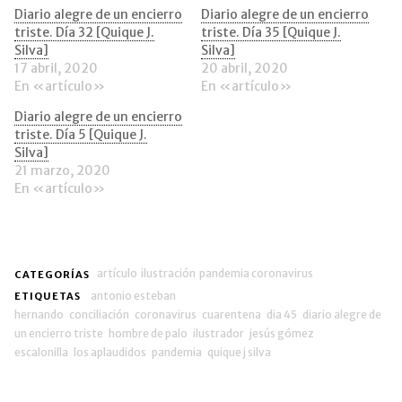
en
en
electrónico
ventana
una
una
a
nueva)
Diario alegre de un encierro
Diario alegre de un encierro
ventana
ventana
un
triste. Día 32 [Quique J.
triste. Día 35 [Quique J.
nueva)
nueva)
amigo
(Se
Silva]
Silva]
abre
17 abril, 2020
20 abril, 2020
en
una
En «artículo»
En «artículo»
ventana
nueva)
Diario alegre de un encierro
triste. Día 5 [Quique J.
Silva]
21 marzo, 2020
En «artículo»
artículo
ilustración
pandemia coronavirus
CATEGORÍAS
antonio esteban
ETIQUETAS
hernando
conciliación
coronavirus
cuarentena
dia 45
diario alegre de
un encierro triste
hombre de palo
ilustrador
jesús gómez
escalonilla
los aplaudidos
pandemia
quique j silva