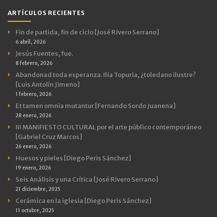
ARTÍCULOS RECIENTES
Fin de partida, fin de ciclo [José Rivero Serrano]
6 abril, 2026
Jesús Fuentes, fue.
8 febrero, 2026
Abandonad toda esperanza. Ilia Topuria, ¿toledano ilustre?
[Luis Antolín Jimeno]
1 febrero, 2026
Et tamen omnia mutantur [Fernando Sordo Juanena]
28 enero, 2026
III MANIFIESTO CULTURAL por el arte público contemporáneo
[Gabriel Cruz Marcos]
26 enero, 2026
Huesos y pieles [Diego Peris Sánchez]
19 enero, 2026
Seis Análisis y una Crítica [José Rivero Serrano]
21 diciembre, 2025
Cerámica en la iglesia [Diego Peris Sánchez]
11 octubre, 2025