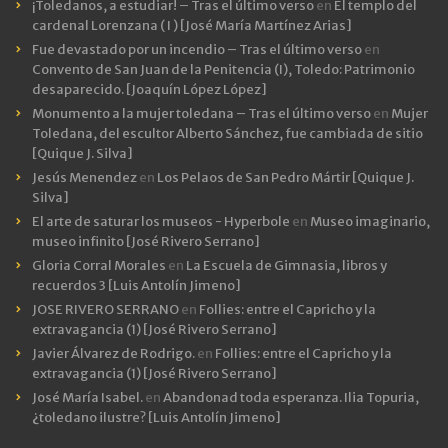
¡Toledanos, a estudiar! – Tras el último verso
en
El templo del
cardenal Lorenzana ( I ) [José María Martínez Arias]
Fue devastado por un incendio – Tras el último verso
en
Convento de San Juan de la Penitencia (I), Toledo: Patrimonio
desaparecido. [Joaquín López López]
Monumento a la mujer toledana – Tras el último verso
en
Mujer
Toledana, del escultor Alberto Sánchez, fue cambiada de sitio
[Quique J. Silva]
Jesús Menendez
en
Los Pelaos de San Pedro Mártir [Quique J.
Silva]
El arte de saturar los museos - Hyperbole
en
Museo imaginario,
museo infinito [José Rivero Serrano]
Gloria Corral Morales
en
La Escuela de Gimnasia, libros y
recuerdos 3 [Luis Antolín Jimeno]
JOSE RIVERO SERRANO
en
Follies: entre el Capricho y la
extravagancia (1) [José Rivero Serrano]
Javier Álvarez de Rodrigo.
en
Follies: entre el Capricho y la
extravagancia (1) [José Rivero Serrano]
José María Isabel.
en
Abandonad toda esperanza. Ilia Topuria,
¿toledano ilustre? [Luis Antolín Jimeno]