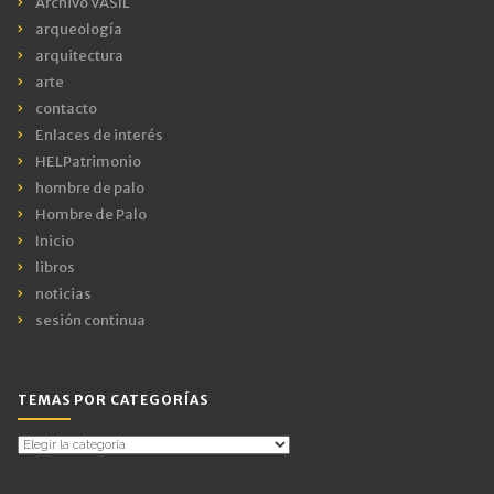
Archivo VASIL
arqueología
arquitectura
arte
contacto
Enlaces de interés
HELPatrimonio
hombre de palo
Hombre de Palo
Inicio
libros
noticias
sesión continua
TEMAS POR CATEGORÍAS
Temas
por
Categorías