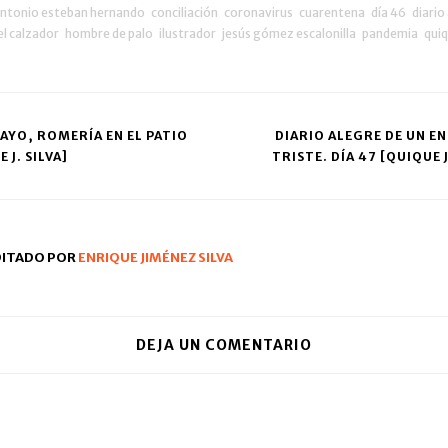
ntonio esteban hernando
conciliación
coronavirus
cuarentena
día 46
diario
el calzador
hombre de palo
ilustrador
jesús gómez escalonilla
pandemia
quiq
MAYO, ROMERÍA EN EL PATIO
DIARIO ALEGRE DE UN E
 J. SILVA]
TRISTE. DÍA 47 [QUIQUE J
ation
DITADO POR
ENRIQUE JIMÉNEZ SILVA
DEJA UN COMENTARIO