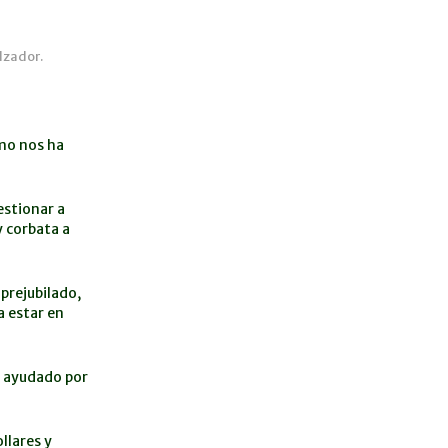
lzador.
tmo nos ha
estionar a
 corbata a
prejubilado,
a estar en
e ayudado por
llares y