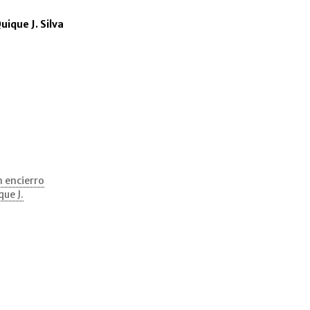
uique J. Silva
n encierro
que J.