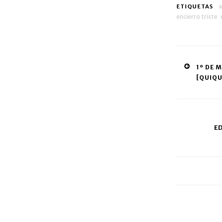
a
ETIQUETAS
encierro triste
Post
1º DE 
[QUIQUE
navig
E