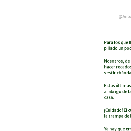
@Anton
Para los que 
pillado un p
Nosotros, de
hacer recados
vestir chánda
Estas últimas
al abrigo de 
casa.
¡Cuidado! El 
la trampa de 
Ya hay que em