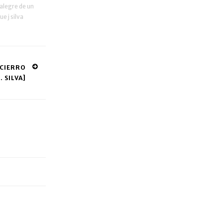
 alegre de un
ue j silva
NCIERRO
. SILVA]