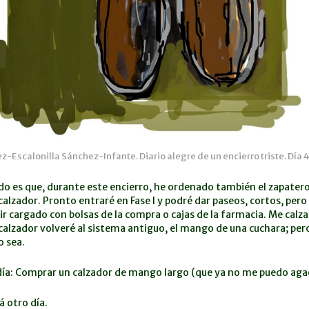
Escalonilla Sánchez-Infante. Diario alegre de un encierro triste. Día 46
do es que, durante este encierro, he ordenado también el zapater
calzador. Pronto entraré en Fase I y podré dar paseos, cortos, pero
ir cargado con bolsas de la compra o cajas de la farmacia. Me calzar
calzador volveré al sistema antiguo, el mango de una cuchara; per
o sea.
día: Comprar un calzador de mango largo (que ya no me puedo aga
 otro día.