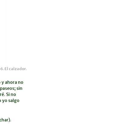
. El calzador.
o y ahora no
 paseos; sin
é. Si no
o yo salgo
char).