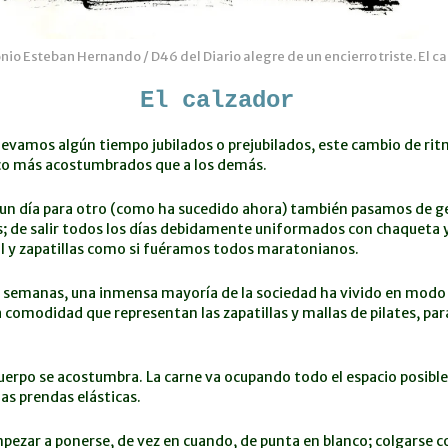
io Esteban Hernando / D46 del Diario alegre de un encierro triste. El ca
El calzador
llevamos algún tiempo jubilados o prejubilados, este cambio de ri
oco más acostumbrados que a los demás.
 un día para otro (como ha sucedido ahora) también pasamos de g
; de salir todos los días debidamente uniformados con chaqueta y
l y zapatillas como si fuéramos todos maratonianos.
 semanas, una inmensa mayoría de la sociedad ha vivido en modo 
la comodidad que representan las zapatillas y mallas de pilates, par
cuerpo se acostumbra. La carne va ocupando todo el espacio posibl
las prendas elásticas.
pezar a ponerse, de vez en cuando, de punta en blanco; colgarse co