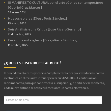
III MANIFIESTO CULTURAL por el arte público contemporáneo
[Gabriel Cruz Marcos]
26 enero, 2026
Huesos y pieles [Diego Peris Sánchez]
19 enero, 2026
Seis Análisis y una Crítica [José Rivero Serrano]
21 diciembre, 2025
Cerámica en la iglesia [Diego Peris Sánchez]
11 octubre, 2025
¿QUIERES SUSCRIBIRTE AL BLOG?
El procedimiento es muy sencillo. Simplemente tienes que introducir tu correo
electrónico en el recuadro inferior y clicar en SUSCRIBIR. A continuación,
recibirás correo para que confirmes la suscripción, y, a partir de ese momento,
cada nueva entrada se notificará mediante un correo electrónico.
Dirección
de
email