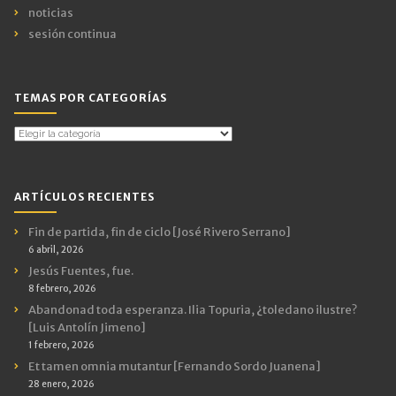
noticias
sesión continua
TEMAS POR CATEGORÍAS
Temas
por
Categorías
ARTÍCULOS RECIENTES
Fin de partida, fin de ciclo [José Rivero Serrano]
6 abril, 2026
Jesús Fuentes, fue.
8 febrero, 2026
Abandonad toda esperanza. Ilia Topuria, ¿toledano ilustre?
[Luis Antolín Jimeno]
1 febrero, 2026
Et tamen omnia mutantur [Fernando Sordo Juanena]
28 enero, 2026