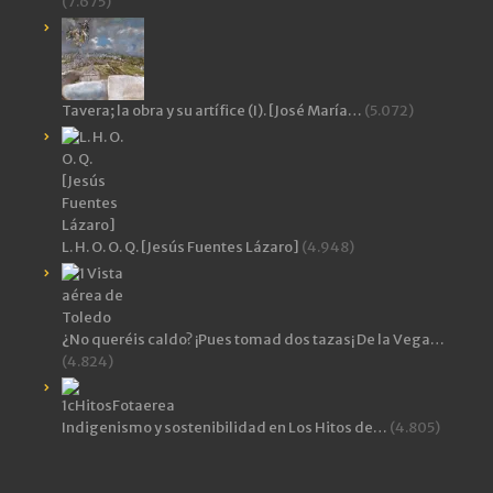
(7.675)
Tavera; la obra y su artífice (I). [José María…
(5.072)
L. H. O. O. Q. [Jesús Fuentes Lázaro]
(4.948)
¿No queréis caldo? ¡Pues tomad dos tazas¡ De la Vega…
(4.824)
Indigenismo y sostenibilidad en Los Hitos de…
(4.805)