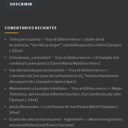
SUSCRIBIR
COMENTARIOS RECIENTES
Todo por la patria – Tras el último verso
en
Baile de la
Academia, “de niña a mujer”, también para los civiles [Quique
J. Silva]
¡Toledanos, a estudiar! – Tras el último verso
en
El templo del
cardenal Lorenzana ( I ) [José María Martínez Arias]
Fue devastado por un incendio – Tras el último verso
en
Convento de San Juan de la Penitencia (I), Toledo: Patrimonio
desaparecido. [Joaquín López López]
Monumento a la mujer toledana – Tras el último verso
en
Mujer
Toledana, del escultor Alberto Sánchez, fue cambiada de sitio
[Quique J. Silva]
Jesús Menendez
en
Los Pelaos de San Pedro Mártir [Quique J.
Silva]
El arte de saturar los museos - Hyperbole
en
Museo imaginario,
museo infinito [José Rivero Serrano]