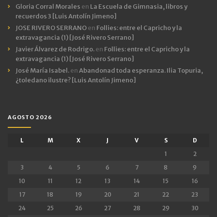
Gloria Corral Morales
en
La Escuela de Gimnasia, libros y
recuerdos 3 [Luis Antolín Jimeno]
JOSE RIVERO SERRANO
en
Follies: entre el Capricho y la
extravagancia (1) [José Rivero Serrano]
Javier Álvarez de Rodrigo.
en
Follies: entre el Capricho y la
extravagancia (1) [José Rivero Serrano]
José María Isabel.
en
Abandonad toda esperanza. Ilia Topuria,
¿toledano ilustre? [Luis Antolín Jimeno]
AGOSTO 2026
L
M
X
J
V
S
D
1
2
3
4
5
6
7
8
9
10
11
12
13
14
15
16
17
18
19
20
21
22
23
24
25
26
27
28
29
30