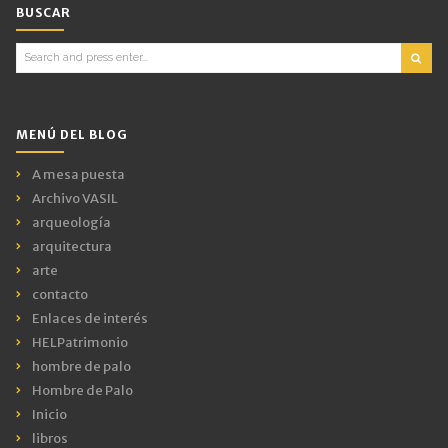
BUSCAR
Search
for:
MENÚ DEL BLOG
A mesa puesta
Archivo VASIL
arqueología
arquitectura
arte
contacto
Enlaces de interés
HELPatrimonio
hombre de palo
Hombre de Palo
Inicio
libros