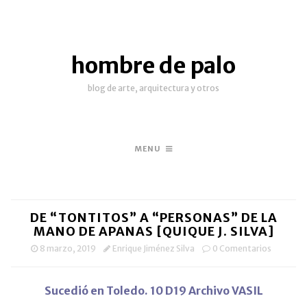
hombre de palo
blog de arte, arquitectura y otros
MENU
DE “TONTITOS” A “PERSONAS” DE LA
MANO DE APANAS [QUIQUE J. SILVA]
8 marzo, 2019
Enrique Jiménez Silva
0 Comentarios
Sucedió en Toledo. 10 D19 Archivo VASIL