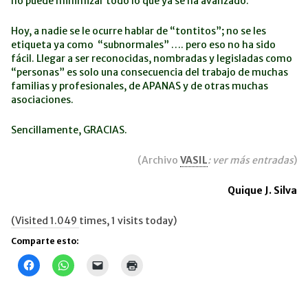
no puede minimizar todo lo que ya se ha avanzado.
Hoy, a nadie se le ocurre hablar de “tontitos”; no se les
etiqueta ya como “subnormales” …. pero eso no ha sido
fácil. Llegar a ser reconocidas, nombradas y legisladas como
“personas” es solo una consecuencia del trabajo de muchas
familias y profesionales, de APANAS y de otras muchas
asociaciones.
Sencillamente, GRACIAS.
(Archivo
VASIL
: ver más entradas
)
Quique J. Silva
(Visited 1.049 times, 1 visits today)
Comparte esto:
Haz
Haz
Haz
Haz
clic
clic
clic
clic
para
para
para
para
compartir
compartir
enviar
imprimir
en
en
un
(Se