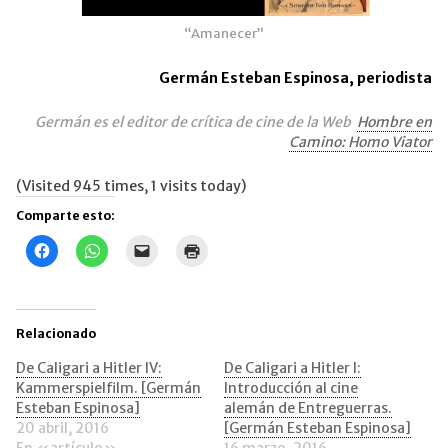
“Amanecer”
Germán Esteban Espinosa, periodista
Germán es el editor de crítica de cine de la Web
Hombre en
Camino: Homo Viator
(Visited 945 times, 1 visits today)
Comparte esto:
Haz
Haz
Haz
Haz
clic
clic
clic
clic
para
para
para
para
compartir
compartir
enviar
imprimir
en
en
un
(Se
Facebook
WhatsApp
enlace
abre
(Se
(Se
por
en
Relacionado
abre
abre
correo
una
en
en
electrónico
ventana
una
una
a
nueva)
De Caligari a Hitler IV:
De Caligari a Hitler I:
ventana
ventana
un
Kammerspielfilm. [Germán
Introducción al cine
nueva)
nueva)
amigo
(Se
Esteban Espinosa]
alemán de Entreguerras.
abre
20 abril, 2016
[Germán Esteban Espinosa]
en
una
En «artículo»
16 marzo, 2016