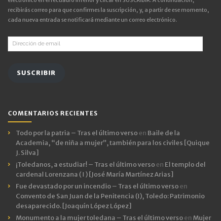
recibirás correo para que confirmes la suscripción, y, a partir de ese momento,
cada nueva entrada se notificará mediante un correo electrónico.
Dirección
de
email
SUSCRIBIR
COMENTARIOS RECIENTES
Todo por la patria – Tras el último verso
en
Baile de la
Academia, “de niña a mujer”, también para los civiles [Quique
J. Silva]
¡Toledanos, a estudiar! – Tras el último verso
en
El templo del
cardenal Lorenzana ( I ) [José María Martínez Arias]
Fue devastado por un incendio – Tras el último verso
en
Convento de San Juan de la Penitencia (I), Toledo: Patrimonio
desaparecido. [Joaquín López López]
Monumento a la mujer toledana – Tras el último verso
en
Mujer