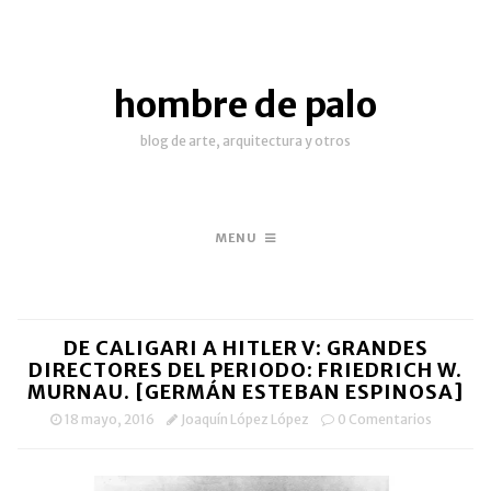
hombre de palo
blog de arte, arquitectura y otros
MENU
DE CALIGARI A HITLER V: GRANDES
DIRECTORES DEL PERIODO: FRIEDRICH W.
MURNAU. [GERMÁN ESTEBAN ESPINOSA]
18 mayo, 2016
Joaquín López López
0 Comentarios