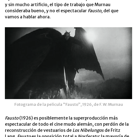
y sin mucho artificio, el tipo de trabajo que Murnau
consideraba bueno, y no el espectacular
Fausto
, del que
vamos a hablar ahora.
Fotograma de la pelicula “Fausto”, 1926, de F. W: Murnau
Fausto
(1926) es posiblemente la superproducción más
espectacular de todo el cine mudo alemán, con perdón de la
reconstrucción de vestuarios de
Los Nibelungos
de Fritz
Lang.
Fausto
es la oposición total a
Nosferatu
; la mayoría de