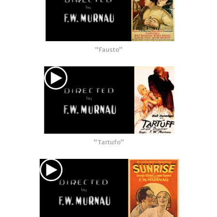
“Fausto”
“Tartufo”