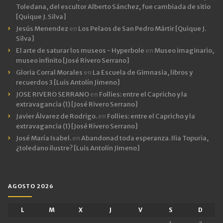
Toledana, del escultor Alberto Sánchez, fue cambiada de sitio
[Quique J. Silva]
Jesús Menendez
en
Los Pelaos de San Pedro Mártir [Quique J.
Silva]
El arte de saturar los museos - Hyperbole
en
Museo imaginario,
museo infinito [José Rivero Serrano]
Gloria Corral Morales
en
La Escuela de Gimnasia, libros y
recuerdos 3 [Luis Antolín Jimeno]
JOSE RIVERO SERRANO
en
Follies: entre el Capricho y la
extravagancia (1) [José Rivero Serrano]
Javier Álvarez de Rodrigo.
en
Follies: entre el Capricho y la
extravagancia (1) [José Rivero Serrano]
José María Isabel.
en
Abandonad toda esperanza. Ilia Topuria,
¿toledano ilustre? [Luis Antolín Jimeno]
AGOSTO 2026
L
M
X
J
V
S
D