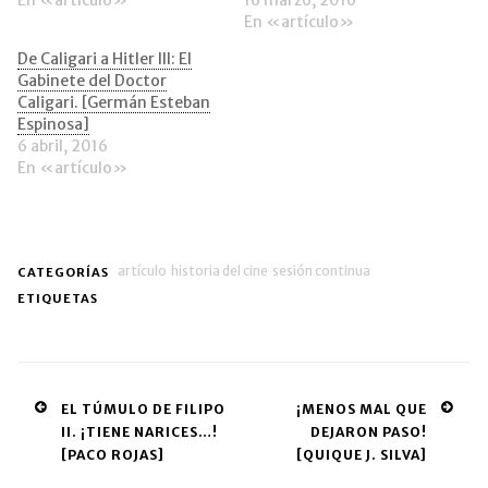
ventana
En «artículo»
nueva)
De Caligari a Hitler III: El
Gabinete del Doctor
Caligari. [Germán Esteban
Espinosa]
6 abril, 2016
En «artículo»
artículo
historia del cine
sesión continua
CATEGORÍAS
ETIQUETAS
Post
EL TÚMULO DE FILIPO
¡MENOS MAL QUE
II. ¡TIENE NARICES…!
DEJARON PASO!
navigation
[PACO ROJAS]
[QUIQUE J. SILVA]