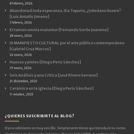
8 febrero, 2026
Abandonad toda esperanza. Ilia Topuria, ¿toledano ilustre?
[Luis Antolín Jimeno]
1 febrero, 2026
Et tamen omnia mutantur [Fernando Sordo Juanena]
28 enero, 2026
III MANIFIESTO CULTURAL por el arte público contemporáneo
[Gabriel Cruz Marcos]
26 enero, 2026
Huesos y pieles [Diego Peris Sánchez]
19 enero, 2026
Seis Análisis y una Crítica [José Rivero Serrano]
21 diciembre, 2025
Cerámica en la iglesia [Diego Peris Sánchez]
11 octubre, 2025
¿QUIERES SUSCRIBIRTE AL BLOG?
El procedimiento es muy sencillo. Simplemente tienes que introducir tu correo
electrónico en el recuadro inferior y clicar en SUSCRIBIR. A continuación,