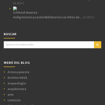
(4.824)
Indigenismo y sostenibilidad en Los Hitos de…
(4.804)
BUSCAR
Search
for:
MENÚ DEL BLOG
A mesa puesta
Archivo VASIL
arqueología
arquitectura
arte
contacto