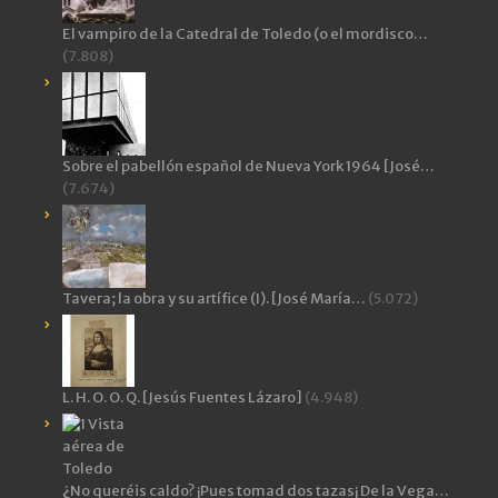
El vampiro de la Catedral de Toledo (o el mordisco…
(7.808)
Sobre el pabellón español de Nueva York 1964 [José…
(7.674)
Tavera; la obra y su artífice (I). [José María…
(5.072)
L. H. O. O. Q. [Jesús Fuentes Lázaro]
(4.948)
¿No queréis caldo? ¡Pues tomad dos tazas¡ De la Vega…