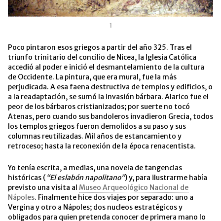
1
Poco pintaron esos griegos a partir del año 325. Tras el
triunfo trinitario del concilio de Nicea, la Iglesia Católica
accedió al poder e inició el desmantelamiento de la cultura
de Occidente. La pintura, que era mural, fue la más
perjudicada. A esa faena destructiva de templos y edificios, o
a la readaptación, se sumó la invasión bárbara. Alarico fue el
peor de los bárbaros cristianizados; por suerte no tocó
Atenas, pero cuando sus bandoleros invadieron Grecia, todos
los templos griegos fueron demolidos a su paso y sus
columnas reutilizadas. Mil años de estancamiento y
retroceso; hasta la reconexión de la época renacentista.
Yo tenía escrita, a medias, una novela de tangencias
históricas (
“El eslabón napolitano”
) y, para ilustrarme había
previsto una visita al
Museo Arqueológico Nacional de
Nápoles
. Finalmente hice dos viajes por separado: uno a
Vergina y otro a Nápoles; dos nucleos estratégicos y
obligados para quien pretenda conocer de primera mano lo