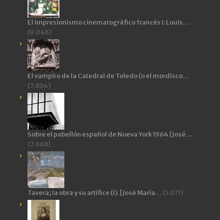
El impresionismo cinematográfico francés I: Louis…
(9.046)
El vampiro de la Catedral de Toledo (o el mordisco…
(7.804)
Sobre el pabellón español de Nueva York 1964 [José…
(7.668)
Tavera; la obra y su artífice (I). [José María…
(5.071)