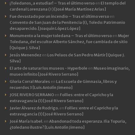
¡Toledanos, a estudiar! – Tras el último verso
en
El templo del
cardenal Lorenzana ( I ) [José María Martínez Arias]
Fue devastado por un incendio – Tras el último verso
en
Convento de San Juan de la Penitencia (I), Toledo: Patrimonio
desaparecido. [Joaquín López López]
Monumento a la mujer toledana – Tras el último verso
en
Mujer
Toledana, del escultor Alberto Sánchez, fue cambiada de sitio
[Quique J. Silva]
Jesús Menendez
en
Los Pelaos de San Pedro Mártir [Quique J.
Silva]
El arte de saturar los museos - Hyperbole
en
Museo imaginario,
museo infinito [José Rivero Serrano]
Gloria Corral Morales
en
La Escuela de Gimnasia, libros y
recuerdos 3 [Luis Antolín Jimeno]
JOSE RIVERO SERRANO
en
Follies: entre el Capricho y la
extravagancia (1) [José Rivero Serrano]
Javier Álvarez de Rodrigo.
en
Follies: entre el Capricho y la
extravagancia (1) [José Rivero Serrano]
José María Isabel.
en
Abandonad toda esperanza. Ilia Topuria,
¿toledano ilustre? [Luis Antolín Jimeno]