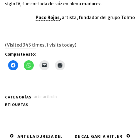
siglo IV, fue cortada de raíz en plena madurez.
Paco Rojas
, artista, fundador del grupo Tolmo
(Visited 343 times, 1 visits today)
Comparte esto:
Haz
Haz
Haz
Haz
clic
clic
clic
clic
para
para
para
para
compartir
compartir
enviar
imprimir
en
en
un
(Se
Facebook
WhatsApp
enlace
abre
(Se
(Se
por
en
abre
abre
correo
una
en
en
electrónico
ventana
arte
artículo
CATEGORÍAS
una
una
a
nueva)
ventana
ventana
un
ETIQUETAS
nueva)
nueva)
amigo
(Se
abre
en
una
ventana
nueva)
Post
ANTE LA DUREZA DEL
DE CALIGARI A HITLER