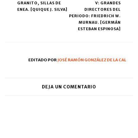
GRANITO, SILLAS DE
V: GRANDES
navigation
ENEA. [QUIQUE J. SILVA]
DIRECTORES DEL
PERIODO: FRIEDRICH W.
MURNAU. [GERMÁN
ESTEBAN ESPINOSA]
EDITADO POR
JOSÉ RAMÓN GONZÁLEZ DE LA CAL
DEJA UN COMENTARIO