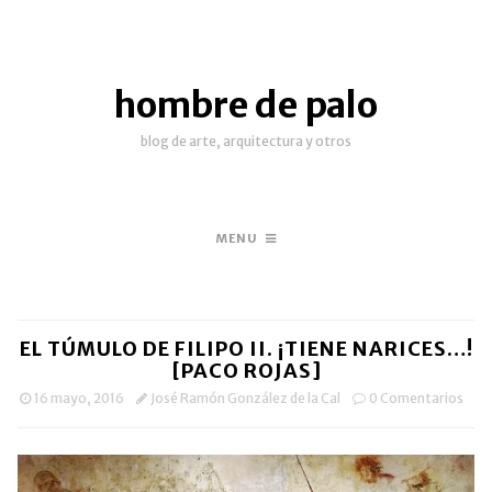
hombre de palo
blog de arte, arquitectura y otros
MENU
EL TÚMULO DE FILIPO II. ¡TIENE NARICES…!
[PACO ROJAS]
16 mayo, 2016
José Ramón González de la Cal
0 Comentarios