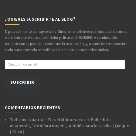
¿QUIERES SUSCRIBIRTE AL BLOG?
El procedimiento es muy sencillo. Simplemente tienes que introducir tu correo
electrónico en el recuadro inferior y clicar en SUSCRIBIR. A continuación,
recibirás correo para que confirmes la suscripción, y, a partir de ese momento,
cada nueva entrada se notificará mediante un correo electrónico.
Dirección
de
email
SUSCRIBIR
COMENTARIOS RECIENTES
Todo por la patria – Tras el último verso
en
Baile de la
Academia, “de niña a mujer”, también para los civiles [Quique
J. Silva]