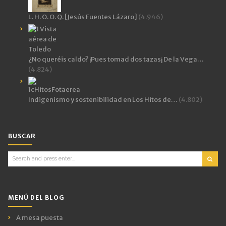
L. H. O. O. Q. [Jesús Fuentes Lázaro]
(4.946)
¿No queréis caldo? ¡Pues tomad dos tazas¡ De la Vega…
(4.824)
Indigenismo y sostenibilidad en Los Hitos de…
(4.802)
BUSCAR
Search
for:
MENÚ DEL BLOG
A mesa puesta