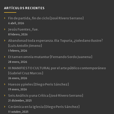
ARTÍCULOS RECIENTES
Fin de partida, fin de ciclo [José Rivero Serrano]
6 abril, 2026
Jesús Fuentes, fue.
8 febrero, 2026
Abandonad toda esperanza. Ilia Topuria, ¿toledano ilustre?
[Luis Antolín Jimeno]
1 febrero, 2026
Et tamen omnia mutantur [Fernando Sordo Juanena]
28 enero, 2026
III MANIFIESTO CULTURAL por el arte público contemporáneo
[Gabriel Cruz Marcos]
26 enero, 2026
Huesos y pieles [Diego Peris Sánchez]
19 enero, 2026
Seis Análisis y una Crítica [José Rivero Serrano]
21 diciembre, 2025
Cerámica en la iglesia [Diego Peris Sánchez]
11 octubre, 2025