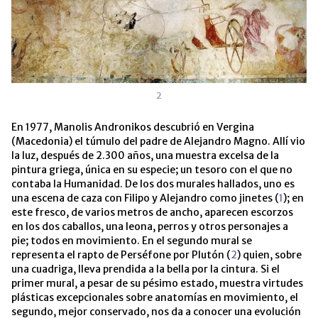
2
En 1977, Manolis Andronikos descubrió en Vergina
(Macedonia) el túmulo del padre de Alejandro Magno. Allí vio
la luz, después de 2.300 años, una muestra excelsa de la
pintura griega, única en su especie; un tesoro con el que no
contaba la Humanidad. De los dos murales hallados, uno es
una escena de caza con Filipo y Alejandro como jinetes (
1
); en
este fresco, de varios metros de ancho, aparecen escorzos
en los dos caballos, una leona, perros y otros personajes a
pie; todos en movimiento. En el segundo mural se
representa el rapto de Perséfone por Plutón (
2
) quien, sobre
una cuadriga, lleva prendida a la bella por la cintura. Si el
primer mural, a pesar de su pésimo estado, muestra virtudes
plásticas excepcionales sobre anatomías en movimiento, el
segundo, mejor conservado, nos da a conocer una evolución