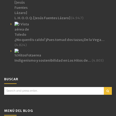
L. H. O. O. Q. [Jesús Fuentes Lázaro]
(4.947)
¿No queréis caldo? ¡Pues tomad dos tazas¡ De la Vega…
(4.824)
Indigenismo y sostenibilidad en Los Hitos de…
(4.803)
BUSCAR
Search
for:
MENÚ DEL BLOG