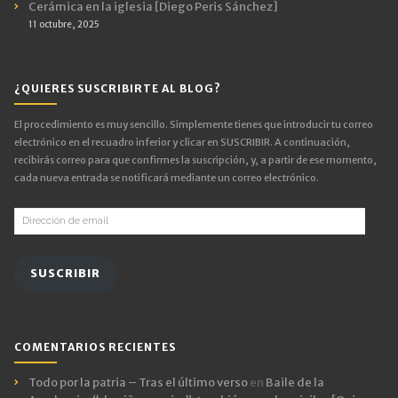
Cerámica en la iglesia [Diego Peris Sánchez]
11 octubre, 2025
¿QUIERES SUSCRIBIRTE AL BLOG?
El procedimiento es muy sencillo. Simplemente tienes que introducir tu correo
electrónico en el recuadro inferior y clicar en SUSCRIBIR. A continuación,
recibirás correo para que confirmes la suscripción, y, a partir de ese momento,
cada nueva entrada se notificará mediante un correo electrónico.
Dirección
de
email
SUSCRIBIR
COMENTARIOS RECIENTES
Todo por la patria – Tras el último verso
en
Baile de la