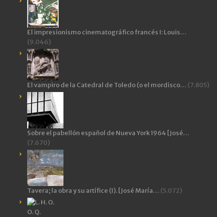
El impresionismo cinematográfico francés I: Louis…
(9.046)
El vampiro de la Catedral de Toledo (o el mordisco…
(7.805)
Sobre el pabellón español de Nueva York 1964 [José…
(7.670)
Tavera; la obra y su artífice (I). [José María…
(5.072)