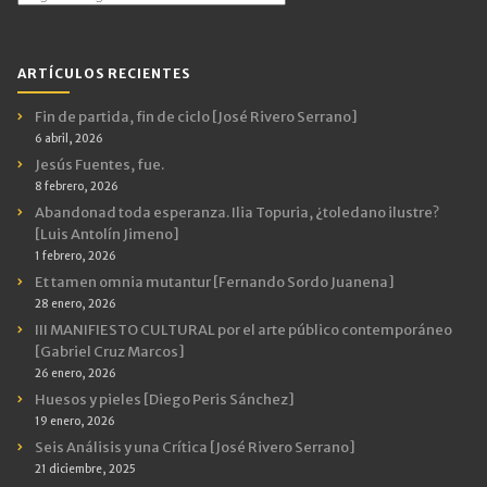
por
Categorías
ARTÍCULOS RECIENTES
Fin de partida, fin de ciclo [José Rivero Serrano]
6 abril, 2026
Jesús Fuentes, fue.
8 febrero, 2026
Abandonad toda esperanza. Ilia Topuria, ¿toledano ilustre?
[Luis Antolín Jimeno]
1 febrero, 2026
Et tamen omnia mutantur [Fernando Sordo Juanena]
28 enero, 2026
III MANIFIESTO CULTURAL por el arte público contemporáneo
[Gabriel Cruz Marcos]
26 enero, 2026
Huesos y pieles [Diego Peris Sánchez]
19 enero, 2026
Seis Análisis y una Crítica [José Rivero Serrano]
21 diciembre, 2025