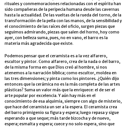
rituales y conmemoraciones relacionadas con el espíritu han
sido compañeras de la peripecia humana desde las cavernas
hasta la actualidad. De las vueltas de la rueda del torno, de la
transformación de la pella con las manos, de la sensibilidad y
el conocimiento de las raíces del oficio, surgen piezas que
seguimos admirando, piezas que salen del horno, hoy como
ayer, con belleza suma, pues, no en vano, el barro es la
materia más agradecida que existe.
Podemos pensar que el ceramista es a la vez alfarero,
escultor y pintor. Como alfarero, crea de la nada o del barro,
de la misma forma en que Dios creó al hombre, si nos
atenemos a la narración bíblica; como escultor, moldea en
las tres dimensiones; y pinta como los pintores. ¿Quién dijo
entonces que la cerámica no es la más completa de las artes
plásticas? Suma un valor más que la enriquece: el de ser el
arte popular por excelencia. Y aún hay más en el
conocimiento de esa alquimia, siempre con algo de misterio,
que hace del ceramista un ser a la espera. El ceramista crea
del barro primigenio su figura y espera; luego repasa y sigue
esperando a que seque; más tarde bizcocha y de nuevo,
espera; esmalta y espera; cuece y no solo espera, sino que