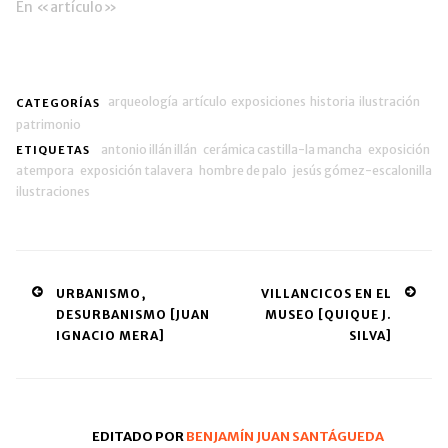
En «artículo»
arqueología
artículo
exposiciones
historia
ilustración
CATEGORÍAS
patrimonio
antonio illán illán
cerámica castilla-la mancha
exposición
ETIQUETAS
atempora
exposición talavera
hombre de palo
jesús gómez-escalonilla
ilustraciones
Post
URBANISMO,
VILLANCICOS EN EL
DESURBANISMO [JUAN
MUSEO [QUIQUE J.
navigation
IGNACIO MERA]
SILVA]
EDITADO POR
BENJAMÍN JUAN SANTÁGUEDA