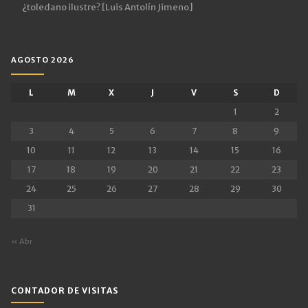
¿toledano ilustre? [Luis Antolín Jimeno]
AGOSTO 2026
L
M
X
J
V
S
D
1
2
3
4
5
6
7
8
9
10
11
12
13
14
15
16
17
18
19
20
21
22
23
24
25
26
27
28
29
30
31
« Abr
CONTADOR DE VISITAS