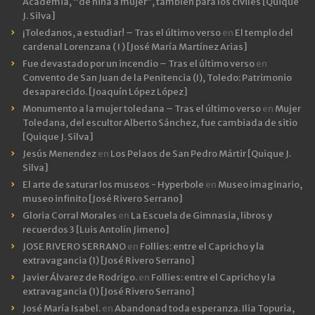
Academia, “de niña a mujer”, también para los civiles [Quique
J. Silva]
¡Toledanos, a estudiar! – Tras el último verso
en
El templo del
cardenal Lorenzana ( I ) [José María Martínez Arias]
Fue devastado por un incendio – Tras el último verso
en
Convento de San Juan de la Penitencia (I), Toledo: Patrimonio
desaparecido. [Joaquín López López]
Monumento a la mujer toledana – Tras el último verso
en
Mujer
Toledana, del escultor Alberto Sánchez, fue cambiada de sitio
[Quique J. Silva]
Jesús Menendez
en
Los Pelaos de San Pedro Mártir [Quique J.
Silva]
El arte de saturar los museos - Hyperbole
en
Museo imaginario,
museo infinito [José Rivero Serrano]
Gloria Corral Morales
en
La Escuela de Gimnasia, libros y
recuerdos 3 [Luis Antolín Jimeno]
JOSE RIVERO SERRANO
en
Follies: entre el Capricho y la
extravagancia (1) [José Rivero Serrano]
Javier Álvarez de Rodrigo.
en
Follies: entre el Capricho y la
extravagancia (1) [José Rivero Serrano]
José María Isabel.
en
Abandonad toda esperanza. Ilia Topuria,