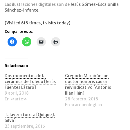
Las ilustraciones digitales son de
Jesús Gómez-Escalonilla
Sánchez-Infante
.
(Visited 615 times, 1 visits today)
Comparte esto:
Haz
Haz
Haz
Haz
clic
clic
clic
clic
para
para
para
para
compartir
compartir
enviar
imprimir
en
en
un
(Se
Facebook
WhatsApp
enlace
abre
(Se
(Se
por
en
Relacionado
abre
abre
correo
una
en
en
electrónico
ventana
una
una
a
nueva)
Dos momentos de la
Gregorio Marañón: un
ventana
ventana
un
cerámica de Toledo [Jesús
doctor honoris causa
nueva)
nueva)
amigo
(Se
Fuentes Lázaro]
reivindicativo [Antonio
abre
9 abril, 2018
Illán Illán]
en
una
En «arte»
28 febrero, 2018
ventana
En «arqueología»
nueva)
Talavera torera [Quique J.
Silva]
23 septiembre, 2016