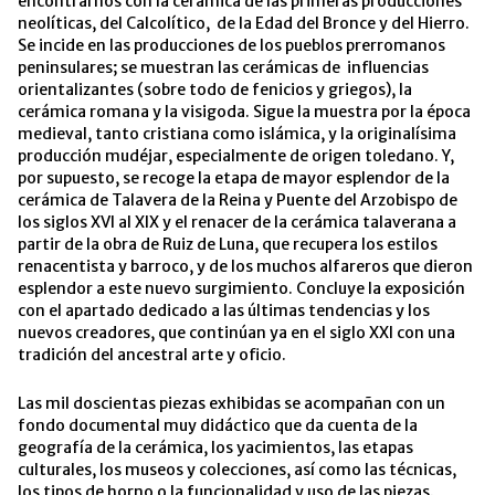
encontrarnos con la cerámica de las primeras producciones
neolíticas, del Calcolítico, de la Edad del Bronce y del Hierro.
Se incide en las producciones de los pueblos prerromanos
peninsulares; se muestran las cerámicas de influencias
orientalizantes (sobre todo de fenicios y griegos), la
cerámica romana y la visigoda. Sigue la muestra por la época
medieval, tanto cristiana como islámica, y la originalísima
producción mudéjar, especialmente de origen toledano. Y,
por supuesto, se recoge la etapa de mayor esplendor de la
cerámica de Talavera de la Reina y Puente del Arzobispo de
los siglos XVI al XIX y el renacer de la cerámica talaverana a
partir de la obra de Ruiz de Luna, que recupera los estilos
renacentista y barroco, y de los muchos alfareros que dieron
esplendor a este nuevo surgimiento. Concluye la exposición
con el apartado dedicado a las últimas tendencias y los
nuevos creadores, que continúan ya en el siglo XXI con una
tradición del ancestral arte y oficio.
Las mil doscientas piezas exhibidas se acompañan con un
fondo documental muy didáctico que da cuenta de la
geografía de la cerámica, los yacimientos, las etapas
culturales, los museos y colecciones, así como las técnicas,
los tipos de horno o la funcionalidad y uso de las piezas.