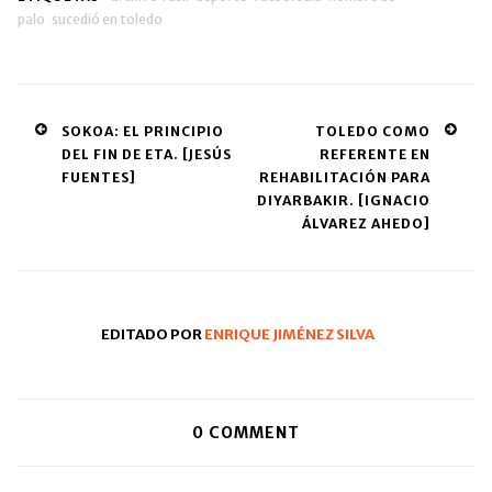
palo
sucedió en toledo
Post
SOKOA: EL PRINCIPIO
TOLEDO COMO
DEL FIN DE ETA. [JESÚS
REFERENTE EN
navigation
FUENTES]
REHABILITACIÓN PARA
DIYARBAKIR. [IGNACIO
ÁLVAREZ AHEDO]
EDITADO POR
ENRIQUE JIMÉNEZ SILVA
0
COMMENT