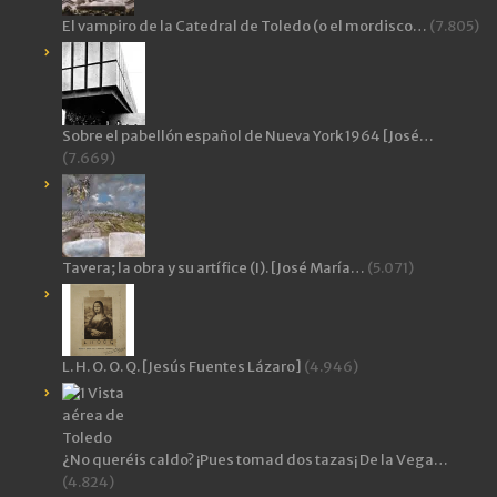
El vampiro de la Catedral de Toledo (o el mordisco…
(7.805)
Sobre el pabellón español de Nueva York 1964 [José…
(7.669)
Tavera; la obra y su artífice (I). [José María…
(5.071)
L. H. O. O. Q. [Jesús Fuentes Lázaro]
(4.946)
¿No queréis caldo? ¡Pues tomad dos tazas¡ De la Vega…
(4.824)