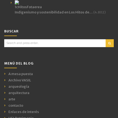
Indigenismo y sostenibilidad en Los Hitos de…
(4.802)
BUSCAR
Search
for:
MENÚ DEL BLOG
A mesa puesta
Archivo VASIL
arqueología
arquitectura
arte
contacto
Enlaces de interés