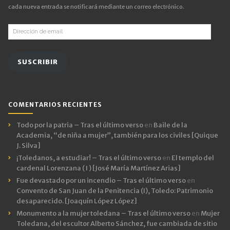
cada nueva entrada se notificará mediante un correo electrónico.
Dirección
de
email
SUSCRIBIR
COMENTARIOS RECIENTES
Todo por la patria – Tras el último verso
en
Baile de la
Academia, “de niña a mujer”, también para los civiles [Quique
J. Silva]
¡Toledanos, a estudiar! – Tras el último verso
en
El templo del
cardenal Lorenzana ( I ) [José María Martínez Arias]
Fue devastado por un incendio – Tras el último verso
en
Convento de San Juan de la Penitencia (I), Toledo: Patrimonio
desaparecido. [Joaquín López López]
Monumento a la mujer toledana – Tras el último verso
en
Mujer
Toledana, del escultor Alberto Sánchez, fue cambiada de sitio