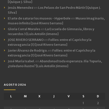
[Quique J. Silva]
Jesús Menendez
en
Los Pelaos de San Pedro Mártir [Quique J.
Silva]
El arte de saturar los museos - Hyperbole
en
Museo imaginario,
museo infinito [José Rivero Serrano]
Gloria Corral Morales
en
La Escuela de Gimnasia, libros y
recuerdos 3 [Luis Antolín Jimeno]
JOSE RIVERO SERRANO
en
Follies: entre el Capricho y la
extravagancia (1) [José Rivero Serrano]
Javier Álvarez de Rodrigo.
en
Follies: entre el Capricho y la
extravagancia (1) [José Rivero Serrano]
José María Isabel.
en
Abandonad toda esperanza. Ilia Topuria,
¿toledano ilustre? [Luis Antolín Jimeno]
AGOSTO 2026
L
M
X
J
V
S
D
1
2