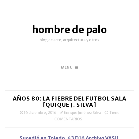
hombre de palo
blog de arte, arquitectura y otros
MENU
AÑOS 80: LA FIEBRE DEL FUTBOL SALA
[QUIQUE J. SILVA]
16 diciembre, 2016
Enrique Jiménez Silva
Tiene
COMENTARIOS
Sucedió en Toledo. 43 D16 Archivo VASIL