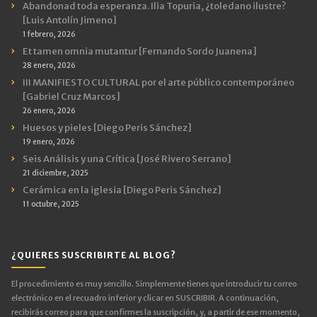
Abandonad toda esperanza. Ilia Topuria, ¿toledano ilustre?
[Luis Antolín Jimeno]
1 febrero, 2026
Et tamen omnia mutantur [Fernando Sordo Juanena]
28 enero, 2026
III MANIFIESTO CULTURAL por el arte público contemporáneo
[Gabriel Cruz Marcos]
26 enero, 2026
Huesos y pieles [Diego Peris Sánchez]
19 enero, 2026
Seis Análisis y una Crítica [José Rivero Serrano]
21 diciembre, 2025
Cerámica en la iglesia [Diego Peris Sánchez]
11 octubre, 2025
¿QUIERES SUSCRIBIRTE AL BLOG?
El procedimiento es muy sencillo. Simplemente tienes que introducir tu correo
electrónico en el recuadro inferior y clicar en SUSCRIBIR. A continuación,
recibirás correo para que confirmes la suscripción, y, a partir de ese momento,