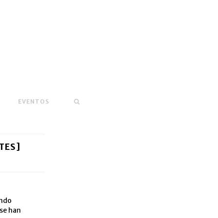
EVENTOS
TES]
ando
 se han