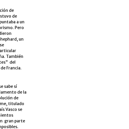
ación de
estuvo de
apuntaba a un
rorismo. Pero
dieron
Shephard, un
 se
rticular
aña. También
tes” del
 de Francia.
e sabe sí
rlamento de la
olución de
rme, titulado
aís Vasco se
mientos
on gran parte
mposibles.