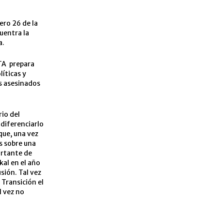
ero 26 de la
uentra la
a.
ETA prepara
líticas y
es asesinados
rio del
 diferenciarlo
que, una vez
s sobre una
ortante de
kal en el año
sión. Tal vez
 Transición el
l vez no