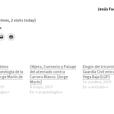
Jesús Fu
times, 2 visits today)
:
Haz
Haz
clic
clic
para
para
artir
enviar
imprimir
un
(Se
tsApp
enlace
abre
por
en
correo
una
electrónico
ventana
a
nueva)
ltimo
Objeto, Contexto y Paisaje
Elogio del tricorni
tana
un
ueología de la
del atentado contra
Guardia Civil entra
va)
amigo
(Se
orge Morín de
Carrero Blanco. [Jorge
Vega Baja [LGP]
abre
Morín]
14 octubre, 2019
en
una
019
8 mayo, 2017
En «artículo»
ventana
ogía»
En «arqueología»
nueva)