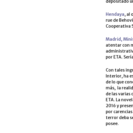
depositado un
Hendaya
, al
rue de Behovi
Cooperativa S
Madrid, Minis
atentar con m
administrativ
por ETA. Serí
Con tales ing
Interior, ha 
de lo que con
más, la realid
de las varias
ETA. La novel
2016 y presen
por carencias
terror deba s
posee.