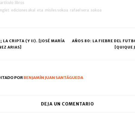
artículo
libros
nglet
ediciones akal
eta
misiles sokoa
rafael vera
sokoa
 LA CRIPTA (Y II). [JOSÉ MARÍA
AÑOS 80: LA FIEBRE DEL FUTB
EZ ARIAS]
[QUIQUE J
ation
DITADO POR
BENJAMÍN JUAN SANTÁGUEDA
DEJA UN COMENTARIO