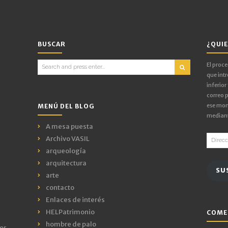
BUSCAR
¿QUIE
Search
El proc
for:
que intr
inferior
correo p
ese mom
MENÚ DEL BLOG
mediant
A mesa puesta
Direcci
Archivo VASIL
de
arqueología
email
arquitectura
SU
arte
contacto
Enlaces de interés
HELPatrimonio
COME
hombre de palo
or,