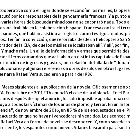
 cooperativa como el lugar donde se escondían los misiles, la oper
jecutó por los responsables de la gendarmería francesa. Y a punto 
s varias horas de búsqueda minuciosa no se encontró nada. Todo 
tos incalculable en la colaboración hispano-francesa contra el ter
spañoles, que habían asistido al registro como testigos mudos, pi
los. Tenían la convicción, que reforzaba desde un helicóptero San 
ador de la CIA, de que los misiles se localizaban allí. Y allí, por fin,
Y mucho más. Un alijo de información y armas que permitiría desa
 mortíferos comandos que actuaban en distintas capitales de Esp
ormación de ingresos y gastos, una relación detallada de “donan
lucionario y algunas referencias a obras de zulos en otros lugares
e narra Rafael Vera sucedieron a partir de 1986.
. Meses siguientes a la publicación de la novela. Oficiosamente no s
TA. En octubre de 2011 ETA anunció el cese de la violencia. En el Pa
 años después de aquel anuncio, ha sido imposible aprobar una res
oyo a todas las víctimas de los años de plomo y terror. En un Info
encia”, de noviembre de 2016, un 85 % de los encuestados en el P
 acuerdo en que no haya ni vencedores ni vencidos. Los aconteci
 Rafael Vera en forma de novela se desconocen. Y, como sucede c
a reciente, los españoles como nuevos Adanes buscando paraísos i