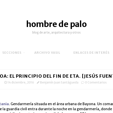
hombre de palo
blog de arte, arquitectura y otros
SECCIONES
ARCHIVO VASIL
ENLACES DE INTERÉS
OA: EL PRINCIPIO DEL FIN DE ETA. [JESÚS FUEN
14 diciembre, 2016
Benjamín Juan Santágueda
0 Comentarios
tania
. Gendarmería situada en el área urbana de Bayona. Un com
de la guardia civil entra durante la noche en la gendarmería, donde