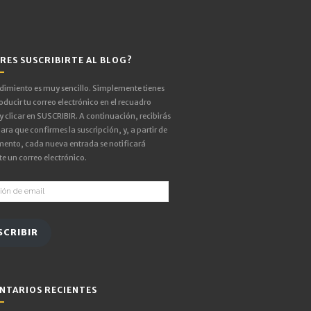
RES SUSCRIBIRTE AL BLOG?
edimiento es muy sencillo. Simplemente tienes
oducir tu correo electrónico en el recuadro
 y clicar en SUSCRIBIR. A continuación, recibirás
ara que confirmes la suscripción, y, a partir de
ento, cada nueva entrada se notificará
e un correo electrónico.
ón
SCRIBIR
NTARIOS RECIENTES