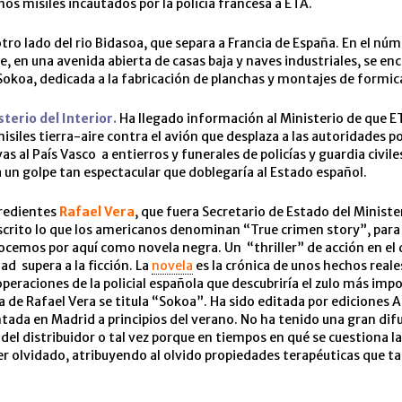
os misiles incautados por la policía francesa a ETA.
 otro lado del rio Bidasoa, que separa a Francia de España. En el núm
e, en una avenida abierta de casas baja y naves industriales, se enc
okoa, dedicada a la fabricación de planchas y montajes de formic
terio del Interior.
Ha llegado información al Ministerio de que 
isiles tierra-aire contra el avión que desplaza a las autoridades po
as al País Vasco a entierros y funerales de policías y guardia civil
a un golpe tan espectacular que doblegaría al Estado español.
redientes
Rafael Vera
, que fuera Secretario de Estado del Ministe
escrito lo que los americanos denominan “True crimen story”, para
ocemos por aquí como novela negra. Un “thriller” de acción en el 
ad supera a la ficción. La
novela
es la crónica de unos hechos reale
 operaciones de la policial española que descubriría el zulo más imp
a de Rafael Vera se titula “Sokoa”. Ha sido editada por ediciones A
tada en Madrid a principios del verano. No ha tenido una gran difu
 del distribuidor o tal vez porque en tiempos en qué se cuestiona la
er olvidado, atribuyendo al olvido propiedades terapéuticas que ta