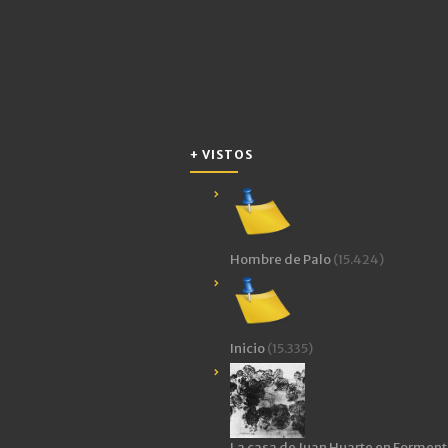
+ VISTOS
Hombre de Palo
(15.424)
Inicio
(15.335)
La casa de Juan Huarte en Forment