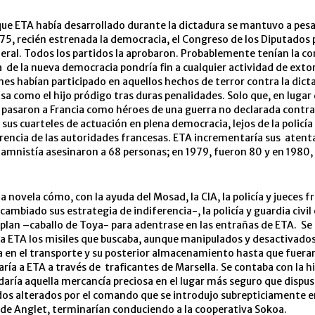
que ETA había desarrollado durante la dictadura se mantuvo a pesa
75, recién estrenada la democracia, el Congreso de los Diputados
ral. Todos los partidos la aprobaron. Probablemente tenían la co
 de la nueva democracia pondría fin a cualquier actividad de exto
es habían participado en aquellos hechos de terror contra la dic
asa como el hijo pródigo tras duras penalidades. Solo que, en lugar 
pasaron a Francia como héroes de una guerra no declarada contra 
 sus cuarteles de actuación en plena democracia, lejos de la policía
erencia de las autoridades francesas. ETA incrementaría sus aten
 amnistía asesinaron a 68 personas; en 1979, fueron 80 y en 1980, 
la novela cómo, con la ayuda del Mosad, la CIA, la policía y jueces 
 cambiado sus estrategia de indiferencia-, la policía y guardia civi
plan –caballo de Toya- para adentrase en las entrañas de ETA. Se 
a ETA los misiles que buscaba, aunque manipulados y desactivados
a en el transporte y su posterior almacenamiento hasta que fueran
aría a ETA a través de traficantes de Marsella. Se contaba con la h
aría aquella mercancía preciosa en el lugar más seguro que dispus
dos alterados por el comando que se introdujo subrepticiamente e
de Anglet, terminarían conduciendo a la cooperativa Sokoa.