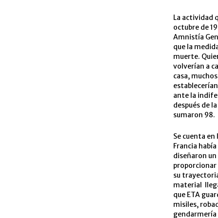
La actividad 
octubre de 19
Amnistía Gene
que la medida
muerte. Quien
volverían a c
casa, muchos 
establecerían
ante la indif
después de la
sumaron 98.
Se cuenta en 
Francia había
diseñaron un 
proporcionar 
su trayectori
material lleg
que ETA guard
misiles, roba
gendarmería 