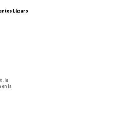
entes Lázaro
o, la
 en la