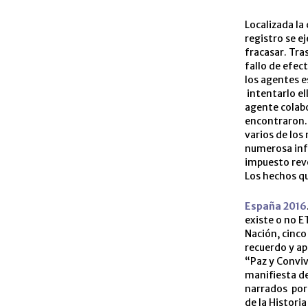
Localizada la
registro se e
fracasar. Tra
fallo de efec
los agentes e
intentarlo el
agente colabor
encontraron. 
varios de los
numerosa inf
impuesto revo
Los hechos qu
España 2016
existe o no E
Nación, cinco
recuerdo y ap
“Paz y Conviv
manifiesta de
narrados por
de la Histori