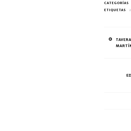
CATEGORÍAS
a
ETIQUETAS
Post
TAVERA;
MARTÍN
navig
E