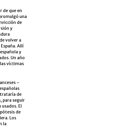
r de que en
 promulgó una
nvicción de
rsión y
tadura
de volver a
España. Allí
 española y
tados. Un año
las víctimas
franceses –
l españolas
trataría de
, para seguir
 usados. El
ipótesis de
iera. Los
n la