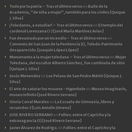
Todo por la patria – Tras el último verso
en
Baile de la
Academia, “de niña a mujer”, también para los civiles [Quique
J. Silva]
¡Toledanos, a estudiar! – Tras el último verso
en
El templo del
cardenal Lorenzana ( I ) [José María Martínez Arias]
Fue devastado por un incendio – Tras el último verso
en
Convento de San Juan de la Penitencia (I), Toledo: Patrimonio
desaparecido. [Joaquín López López]
Monumento a la mujer toledana – Tras el último verso
en
Mujer
Toledana, del escultor Alberto Sánchez, fue cambiada de sitio
[Quique J. Silva]
Jesús Menendez
en
Los Pelaos de San Pedro Mártir [Quique J.
Silva]
El arte de saturar los museos - Hyperbole
en
Museo imaginario,
museo infinito [José Rivero Serrano]
Gloria Corral Morales
en
La Escuela de Gimnasia, libros y
recuerdos 3 [Luis Antolín Jimeno]
JOSE RIVERO SERRANO
en
Follies: entre el Capricho y la
extravagancia (1) [José Rivero Serrano]
Javier Álvarez de Rodrigo.
en
Follies: entre el Capricho y la