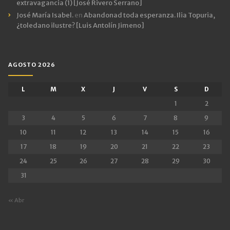
extravagancia (1) [José Rivero Serrano]
José María Isabel.
en
Abandonad toda esperanza. Ilia Topuria,
¿toledano ilustre? [Luis Antolín Jimeno]
AGOSTO 2026
L
M
X
J
V
S
D
1
2
3
4
5
6
7
8
9
10
11
12
13
14
15
16
17
18
19
20
21
22
23
24
25
26
27
28
29
30
31
« Abr