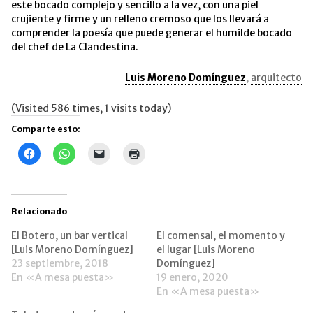
este bocado complejo y sencillo a la vez, con una piel
crujiente y firme y un relleno cremoso que los llevará a
comprender la poesía que puede generar el humilde bocado
del chef de La Clandestina.
Luis Moreno Domínguez
,
arquitecto
(Visited 586 times, 1 visits today)
Comparte esto:
Haz
Haz
Haz
Haz
clic
clic
clic
clic
para
para
para
para
compartir
compartir
enviar
imprimir
en
en
un
(Se
Facebook
WhatsApp
enlace
abre
(Se
(Se
por
en
Relacionado
abre
abre
correo
una
en
en
electrónico
ventana
una
una
a
nueva)
El Botero, un bar vertical
El comensal, el momento y
ventana
ventana
un
[Luis Moreno Domínguez]
el lugar [Luis Moreno
nueva)
nueva)
amigo
(Se
23 septiembre, 2018
Domínguez]
abre
En «A mesa puesta»
19 enero, 2020
en
una
En «A mesa puesta»
ventana
nueva)