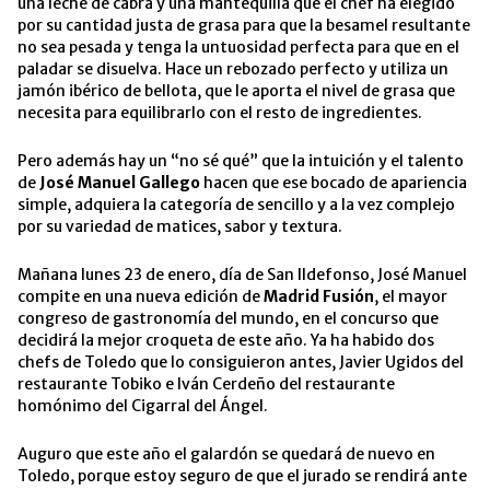
una leche de cabra y una mantequilla que el chef ha elegido
por su cantidad justa de grasa para que la besamel resultante
no sea pesada y tenga la untuosidad perfecta para que en el
paladar se disuelva. Hace un rebozado perfecto y utiliza un
jamón ibérico de bellota, que le aporta el nivel de grasa que
necesita para equilibrarlo con el resto de ingredientes.
Pero además hay un “no sé qué” que la intuición y el talento
de
José Manuel Gallego
hacen que ese bocado de apariencia
simple, adquiera la categoría de sencillo y a la vez complejo
por su variedad de matices, sabor y textura.
Mañana lunes 23 de enero, día de San Ildefonso, José Manuel
compite en una nueva edición de
Madrid Fusión
, el mayor
congreso de gastronomía del mundo, en el concurso que
decidirá la mejor croqueta de este año. Ya ha habido dos
chefs de Toledo que lo consiguieron antes, Javier Ugidos del
restaurante Tobiko e Iván Cerdeño del restaurante
homónimo del Cigarral del Ángel.
Auguro que este año el galardón se quedará de nuevo en
Toledo, porque estoy seguro de que el jurado se rendirá ante