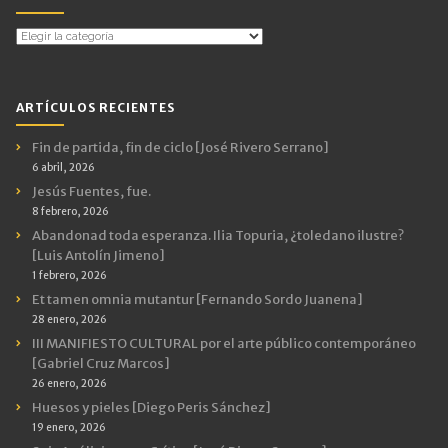
Temas
por
Categorías
ARTÍCULOS RECIENTES
Fin de partida, fin de ciclo [José Rivero Serrano]
6 abril, 2026
Jesús Fuentes, fue.
8 febrero, 2026
Abandonad toda esperanza. Ilia Topuria, ¿toledano ilustre?
[Luis Antolín Jimeno]
1 febrero, 2026
Et tamen omnia mutantur [Fernando Sordo Juanena]
28 enero, 2026
III MANIFIESTO CULTURAL por el arte público contemporáneo
[Gabriel Cruz Marcos]
26 enero, 2026
Huesos y pieles [Diego Peris Sánchez]
19 enero, 2026