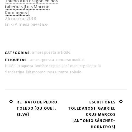
Toledo y un dragón en dos
tabernas [Luis Moreno
Domínguez]
24 marzo, 2018
En «A mesa puesta»
a mesa puesta
artículo
CATEGORÍAS
a mesa puesta
concurso madrid
ETIQUETAS
fusión
croqueta
hombre de palo
josé manuel gallego
la
clandestina
luis moreno
restaurante
toledo
Post
RETRATO DE PEDRO
ESCULTORES
TOLEDO [QUIQUE J.
TOLEDANOS I. GABRIEL
navigation
SILVA]
CRUZ MARCOS
[ANTONIO SÁNCHEZ-
HORNEROS]