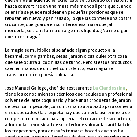
hasta convertirse en una masa más menos ligera que cuando
se enfría se puede moldear en pequeñas porciones que se
rebozan en huevo y pan rallado, lo que las confiere una costra
crocante, que guarda en su interior esa masa que, al
morderla, se transforma en algo más líquido. ¿No me digan
que no es magia?
La magia se multiplica si se añade algún producto a la
besamel, como gambas, setas, jamón o cualquier otra cosa
que se le ocurra al cocinillas de turno. Pero si estos productos
caen en manos de un chef con talento, esa magia se
transformará en poesía culinaria.
José Manuel Gallego, chef del restaurante
La Clandestina
,
tiene los conocimientos técnicos que requiere un profesional
solvente del arte coquinario y hace unas croquetas de jamón
de técnica impecable, con un tamaño apropiado para comerla
en dos bocados (la croqueta hay que comerla así, primero se
rompe con un bocado para apreciar el crocante de su corteza,
admirar la cremosidad de su interior y valorar la cantidad de
los tropezones, para después tomar el bocado que nos ha
quedado en la mano y terminar de degustarla), un rebozado