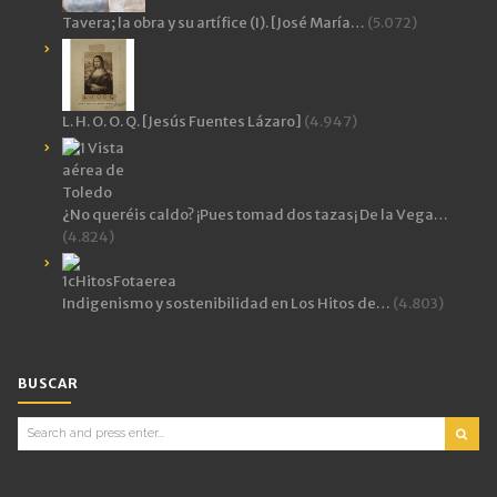
Tavera; la obra y su artífice (I). [José María…
(5.072)
L. H. O. O. Q. [Jesús Fuentes Lázaro]
(4.947)
¿No queréis caldo? ¡Pues tomad dos tazas¡ De la Vega…
(4.824)
Indigenismo y sostenibilidad en Los Hitos de…
(4.803)
BUSCAR
Search
for: