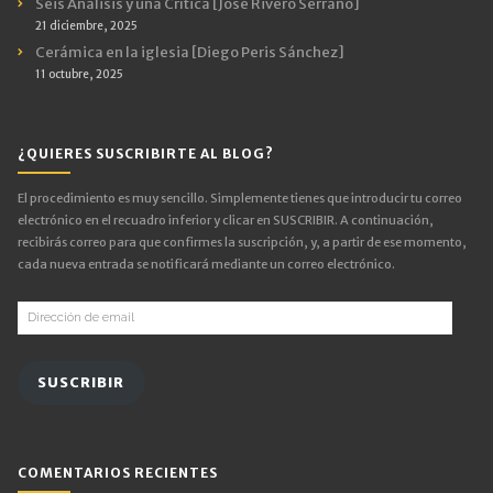
Seis Análisis y una Crítica [José Rivero Serrano]
21 diciembre, 2025
Cerámica en la iglesia [Diego Peris Sánchez]
11 octubre, 2025
¿QUIERES SUSCRIBIRTE AL BLOG?
El procedimiento es muy sencillo. Simplemente tienes que introducir tu correo
electrónico en el recuadro inferior y clicar en SUSCRIBIR. A continuación,
recibirás correo para que confirmes la suscripción, y, a partir de ese momento,
cada nueva entrada se notificará mediante un correo electrónico.
Dirección
de
email
SUSCRIBIR
COMENTARIOS RECIENTES