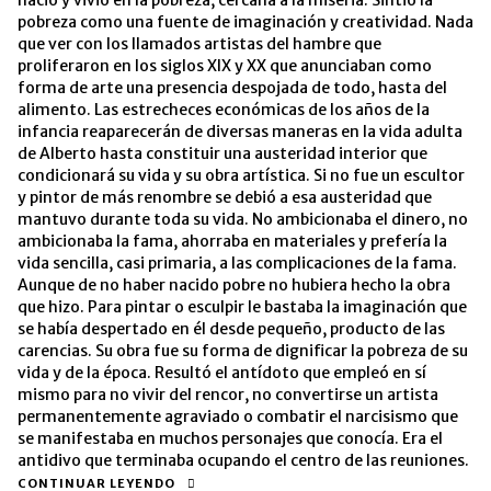
pobreza como una fuente de imaginación y creatividad. Nada
que ver con los llamados artistas del hambre que
proliferaron en los siglos XIX y XX que anunciaban como
forma de arte una presencia despojada de todo, hasta del
alimento. Las estrecheces económicas de los años de la
infancia reaparecerán de diversas maneras en la vida adulta
de Alberto hasta constituir una austeridad interior que
condicionará su vida y su obra artística. Si no fue un escultor
y pintor de más renombre se debió a esa austeridad que
mantuvo durante toda su vida. No ambicionaba el dinero, no
ambicionaba la fama, ahorraba en materiales y prefería la
vida sencilla, casi primaria, a las complicaciones de la fama.
Aunque de no haber nacido pobre no hubiera hecho la obra
que hizo. Para pintar o esculpir le bastaba la imaginación que
se había despertado en él desde pequeño, producto de las
carencias. Su obra fue su forma de dignificar la pobreza de su
vida y de la época. Resultó el antídoto que empleó en sí
mismo para no vivir del rencor, no convertirse un artista
permanentemente agraviado o combatir el narcisismo que
se manifestaba en muchos personajes que conocía. Era el
antidivo que terminaba ocupando el centro de las reuniones.
CONTINUAR LEYENDO