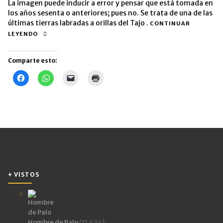
La imagen puede inducir a error y pensar que está tomada en
los años sesenta o anteriores; pues no. Se trata de una de las
últimas tierras labradas a orillas del Tajo .
CONTINUAR
LEYENDO
Comparte esto:
Haz
Haz
Haz
Haz
clic
clic
clic
clic
para
para
para
para
compartir
compartir
enviar
imprimir
en
en
un
(Se
Facebook
WhatsApp
enlace
abre
(Se
(Se
por
en
abre
abre
correo
una
en
en
electrónico
ventana
una
una
a
nueva)
ventana
ventana
un
nueva)
nueva)
amigo
(Se
abre
en
una
+ VISTOS
ventana
nueva)
Hombre de Palo
(15.424)