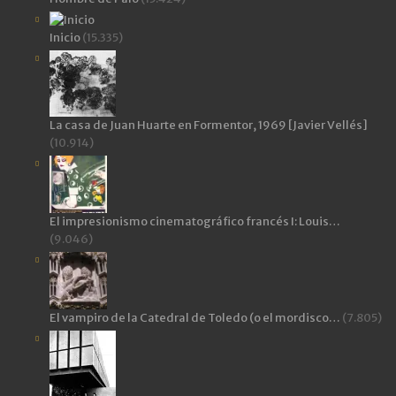
Inicio
(15.335)
La casa de Juan Huarte en Formentor, 1969 [Javier Vellés]
(10.914)
El impresionismo cinematográfico francés I: Louis…
(9.046)
El vampiro de la Catedral de Toledo (o el mordisco…
(7.805)