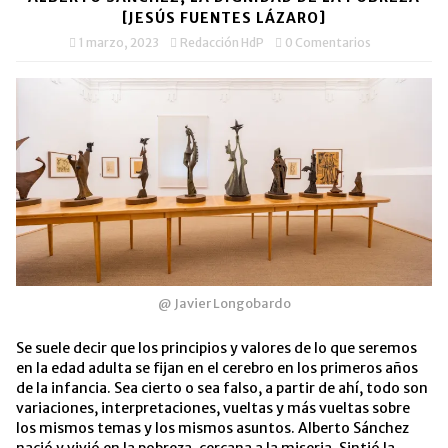
ventana
ventana
un
nueva)
nueva)
amigo
[JESÚS FUENTES LÁZARO]
(Se
abre
1 marzo, 2023
Redacción HdP
0 Comentarios
en
una
ventana
nueva)
@ Javier Longobardo
Se suele decir que los principios y valores de lo que seremos
en la edad adulta se fijan en el cerebro en los primeros años
de la infancia. Sea cierto o sea falso, a partir de ahí, todo son
variaciones, interpretaciones, vueltas y más vueltas sobre
los mismos temas y los mismos asuntos. Alberto Sánchez
nació y vivió en la pobreza, cercana a la miseria. Sintió la