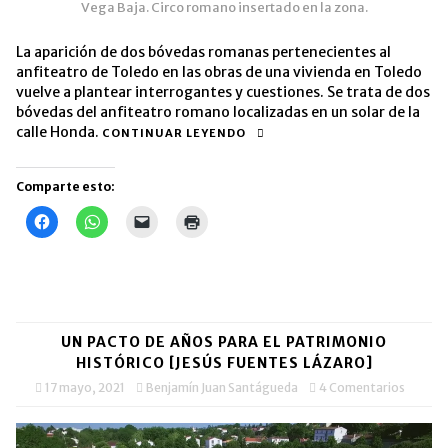
Vega Baja. Circo romano insertado en la zona.
La aparición de dos bóvedas romanas pertenecientes al
anfiteatro de Toledo en las obras de una vivienda en Toledo
vuelve a plantear interrogantes y cuestiones. Se trata de dos
bóvedas del anfiteatro romano localizadas en un solar de la
calle Honda.
CONTINUAR LEYENDO
Comparte esto:
Haz
Haz
Haz
Haz
clic
clic
clic
clic
para
para
para
para
compartir
compartir
enviar
imprimir
en
en
un
(Se
Facebook
WhatsApp
enlace
abre
(Se
(Se
por
en
abre
abre
correo
una
en
en
electrónico
ventana
una
una
a
nueva)
UN PACTO DE AÑOS PARA EL PATRIMONIO
ventana
ventana
un
nueva)
nueva)
amigo
HISTÓRICO [JESÚS FUENTES LÁZARO]
(Se
abre
17 mayo, 2021
Benjamín Juan Santágueda
4 Comentarios
en
una
ventana
nueva)