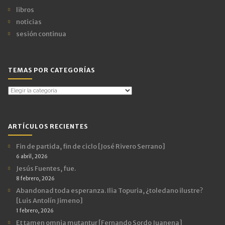
libros
noticias
sesión continua
TEMAS POR CATEGORÍAS
Temas
por
Categorías
ARTÍCULOS RECIENTES
Fin de partida, fin de ciclo [José Rivero Serrano]
6 abril, 2026
Jesús Fuentes, fue.
8 febrero, 2026
Abandonad toda esperanza. Ilia Topuria, ¿toledano ilustre?
[Luis Antolín Jimeno]
1 febrero, 2026
Et tamen omnia mutantur [Fernando Sordo Juanena]