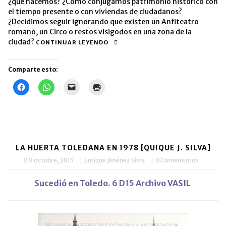
¿qué hacemos? ¿Cómo conjugamos patrimonio histórico con
el tiempo presente o con viviendas de ciudadanos?
¿Decidimos seguir ignorando que existen un Anfiteatro
romano, un Circo o restos visigodos en una zona de la
ciudad?
CONTINUAR LEYENDO
Comparte esto:
Haz
Haz
Haz
Haz
clic
clic
clic
clic
para
para
para
para
compartir
compartir
enviar
imprimir
en
en
un
(Se
Facebook
WhatsApp
enlace
abre
(Se
(Se
por
en
abre
abre
correo
una
en
en
electrónico
ventana
una
una
a
nueva)
LA HUERTA TOLEDANA EN 1978 [QUIQUE J. SILVA]
ventana
ventana
un
nueva)
nueva)
amigo
9 octubre, 2015
Enrique Jiménez Silva
0 Comentarios
(Se
abre
en
Sucedió en Toledo. 6 D15 Archivo VASIL
una
ventana
nueva)