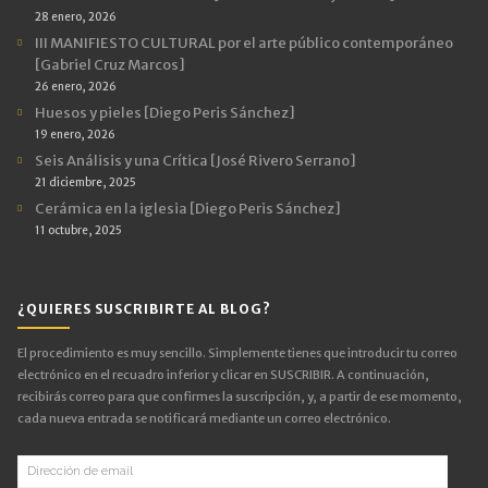
28 enero, 2026
III MANIFIESTO CULTURAL por el arte público contemporáneo
[Gabriel Cruz Marcos]
26 enero, 2026
Huesos y pieles [Diego Peris Sánchez]
19 enero, 2026
Seis Análisis y una Crítica [José Rivero Serrano]
21 diciembre, 2025
Cerámica en la iglesia [Diego Peris Sánchez]
11 octubre, 2025
¿QUIERES SUSCRIBIRTE AL BLOG?
El procedimiento es muy sencillo. Simplemente tienes que introducir tu correo
electrónico en el recuadro inferior y clicar en SUSCRIBIR. A continuación,
recibirás correo para que confirmes la suscripción, y, a partir de ese momento,
cada nueva entrada se notificará mediante un correo electrónico.
Dirección
de