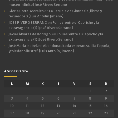
museo infinito [José Rivero Serrano]
Gloria Corral Morales
en
La Escuela de Gimnasia, libros y
recuerdos 3 [Luis Antolín Jimeno]
JOSE RIVERO SERRANO
en
Follies: entre el Capricho y la
extravagancia (1) [José Rivero Serrano]
Javier Álvarez de Rodrigo.
en
Follies: entre el Capricho y la
extravagancia (1) [José Rivero Serrano]
José María Isabel.
en
Abandonad toda esperanza. Ilia Topuria,
¿toledano ilustre? [Luis Antolín Jimeno]
AGOSTO 2026
L
M
X
J
V
S
D
1
2
3
4
5
6
7
8
9
10
11
12
13
14
15
16
17
18
19
20
21
22
23