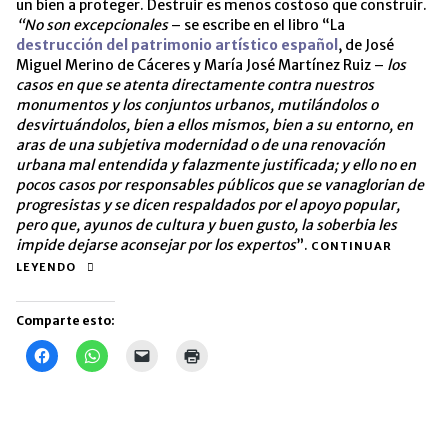
un bien a proteger. Destruir es menos costoso que construir.
“No son excepcionales
– se escribe en el libro “La
destrucción del patrimonio artístico español
, de José
Miguel Merino de Cáceres y María José Martínez Ruiz –
los
casos en que se atenta directamente contra nuestros
monumentos y los conjuntos urbanos, mutilándolos o
desvirtuándolos, bien a ellos mismos, bien a su entorno, en
aras de una subjetiva modernidad o de una renovación
urbana mal entendida y falazmente justificada; y ello no en
pocos casos por responsables públicos que se vanaglorian de
progresistas y se dicen respaldados por el apoyo popular,
pero que, ayunos de cultura y buen gusto, la soberbia les
impide dejarse aconsejar por los expertos
”.
CONTINUAR
LEYENDO
Comparte esto:
Haz
Haz
Haz
Haz
clic
clic
clic
clic
para
para
para
para
compartir
compartir
enviar
imprimir
en
en
un
(Se
Facebook
WhatsApp
enlace
abre
(Se
(Se
por
en
abre
abre
correo
una