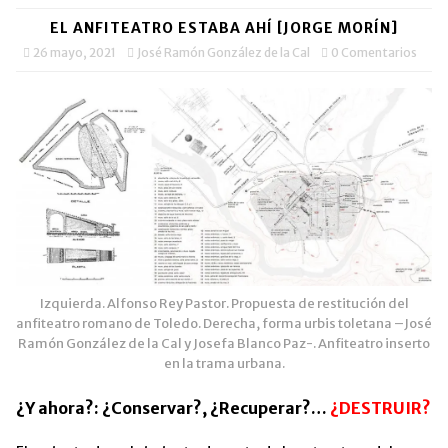
en
en
electrónico
ventana
una
una
a
nueva)
EL ANFITEATRO ESTABA AHÍ [JORGE MORÍN]
ventana
ventana
un
nueva)
nueva)
amigo
26 mayo, 2021
José Ramón González de la Cal
0 Comentarios
(Se
abre
en
una
ventana
nueva)
Izquierda. Alfonso Rey Pastor. Propuesta de restitución del
anfiteatro romano de Toledo. Derecha, forma urbis toletana –José
Ramón González de la Cal y Josefa Blanco Paz-. Anfiteatro inserto
en la trama urbana.
¿Y ahora?: ¿Conservar?, ¿Recuperar?…
¿DESTRUIR?