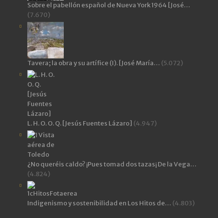
Sobre el pabellón español de Nueva York 1964 [José…
(7.670)
Tavera; la obra y su artífice (I). [José María…
(5.072)
L. H. O. O. Q. [Jesús Fuentes Lázaro]
(4.947)
¿No queréis caldo? ¡Pues tomad dos tazas¡ De la Vega…
(4.824)
Indigenismo y sostenibilidad en Los Hitos de…
(4.803)