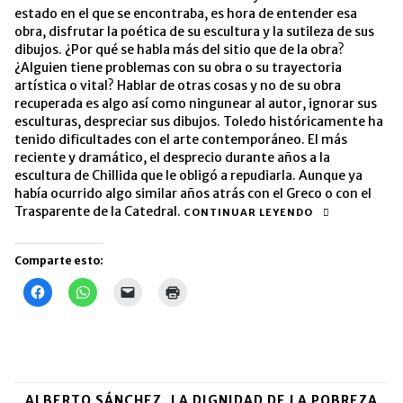
estado en el que se encontraba, es hora de entender esa
obra, disfrutar la poética de su escultura y la sutileza de sus
dibujos. ¿Por qué se habla más del sitio que de la obra?
¿Alguien tiene problemas con su obra o su trayectoria
artística o vital? Hablar de otras cosas y no de su obra
recuperada es algo así como ningunear al autor, ignorar sus
esculturas, despreciar sus dibujos. Toledo históricamente ha
tenido dificultades con el arte contemporáneo. El más
reciente y dramático, el desprecio durante años a la
escultura de Chillida que le obligó a repudiarla. Aunque ya
había ocurrido algo similar años atrás con el Greco o con el
Trasparente de la Catedral.
CONTINUAR LEYENDO
Comparte esto:
Haz
Haz
Haz
Haz
clic
clic
clic
clic
para
para
para
para
compartir
compartir
enviar
imprimir
en
en
un
(Se
Facebook
WhatsApp
enlace
abre
(Se
(Se
por
en
abre
abre
correo
una
en
en
electrónico
ventana
una
una
a
nueva)
ALBERTO SÁNCHEZ, LA DIGNIDAD DE LA POBREZA