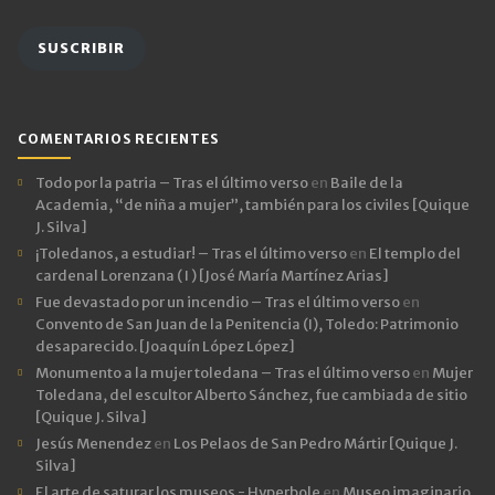
email
SUSCRIBIR
COMENTARIOS RECIENTES
Todo por la patria – Tras el último verso
en
Baile de la
Academia, “de niña a mujer”, también para los civiles [Quique
J. Silva]
¡Toledanos, a estudiar! – Tras el último verso
en
El templo del
cardenal Lorenzana ( I ) [José María Martínez Arias]
Fue devastado por un incendio – Tras el último verso
en
Convento de San Juan de la Penitencia (I), Toledo: Patrimonio
desaparecido. [Joaquín López López]
Monumento a la mujer toledana – Tras el último verso
en
Mujer
Toledana, del escultor Alberto Sánchez, fue cambiada de sitio
[Quique J. Silva]
Jesús Menendez
en
Los Pelaos de San Pedro Mártir [Quique J.
Silva]
El arte de saturar los museos - Hyperbole
en
Museo imaginario,