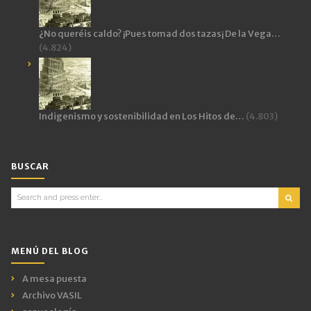
¿No queréis caldo? ¡Pues tomad dos tazas¡ De la Vega…
(4.824)
Indigenismo y sostenibilidad en Los Hitos de…
(4.803)
BUSCAR
Search
for:
MENÚ DEL BLOG
A mesa puesta
Archivo VASIL