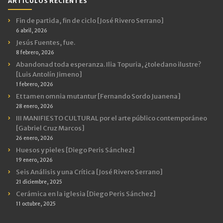
ARTÍCULOS RECIENTES
Fin de partida, fin de ciclo [José Rivero Serrano]
6 abril, 2026
Jesús Fuentes, fue.
8 febrero, 2026
Abandonad toda esperanza. Ilia Topuria, ¿toledano ilustre?
[Luis Antolín Jimeno]
1 febrero, 2026
Et tamen omnia mutantur [Fernando Sordo Juanena]
28 enero, 2026
III MANIFIESTO CULTURAL por el arte público contemporáneo
[Gabriel Cruz Marcos]
26 enero, 2026
Huesos y pieles [Diego Peris Sánchez]
19 enero, 2026
Seis Análisis y una Crítica [José Rivero Serrano]
21 diciembre, 2025
Cerámica en la iglesia [Diego Peris Sánchez]
11 octubre, 2025