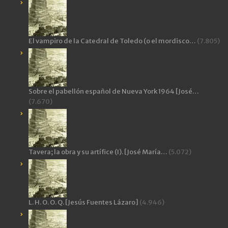
El vampiro de la Catedral de Toledo (o el mordisco…
(7.805)
Sobre el pabellón español de Nueva York 1964 [José…
(7.670)
Tavera; la obra y su artífice (I). [José María…
(5.072)
L. H. O. O. Q. [Jesús Fuentes Lázaro]
(4.946)