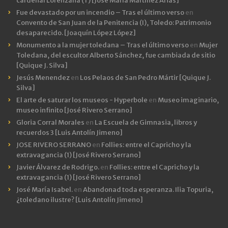
cardenal Lorenzana ( I ) [José María Martínez Arias]
Fue devastado por un incendio – Tras el último verso
en
Convento de San Juan de la Penitencia (I), Toledo: Patrimonio
desaparecido. [Joaquín López López]
Monumento a la mujer toledana – Tras el último verso
en
Mujer
Toledana, del escultor Alberto Sánchez, fue cambiada de sitio
[Quique J. Silva]
Jesús Menendez
en
Los Pelaos de San Pedro Mártir [Quique J.
Silva]
El arte de saturar los museos - Hyperbole
en
Museo imaginario,
museo infinito [José Rivero Serrano]
Gloria Corral Morales
en
La Escuela de Gimnasia, libros y
recuerdos 3 [Luis Antolín Jimeno]
JOSE RIVERO SERRANO
en
Follies: entre el Capricho y la
extravagancia (1) [José Rivero Serrano]
Javier Álvarez de Rodrigo.
en
Follies: entre el Capricho y la
extravagancia (1) [José Rivero Serrano]
José María Isabel.
en
Abandonad toda esperanza. Ilia Topuria,
¿toledano ilustre? [Luis Antolín Jimeno]