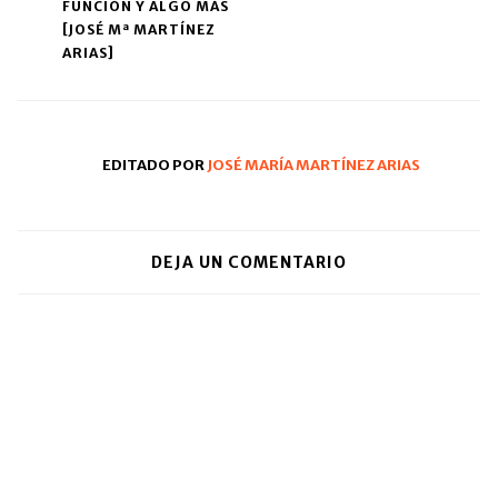
(Se
FUNCIÓN Y ALGO MÁS
navigation
abre
[JOSÉ Mª MARTÍNEZ
en
una
ARIAS]
ventana
nueva)
EDITADO POR
JOSÉ MARÍA MARTÍNEZ ARIAS
DEJA UN COMENTARIO