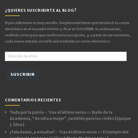
¿QUIERES SUSCRIBIRTE AL BLOG?
El procedimiento es muy sencillo. Simplemente tienes que introducir tu correo
electrónico en el recuadro inferior y clicar en SUSCRIBIR. A continuación,
recibirás correo para que confirmes la suscripción, y, a partir de ese momento,
cada nueva entrada se notificará mediante un correo electrónico.
Dirección
de
email
SUSCRIBIR
COMENTARIOS RECIENTES
Todo por la patria – Tras el último verso
en
Baile de la
Academia, “de niña a mujer”, también para los civiles [Quique
J. Silva]
¡Toledanos, a estudiar! – Tras el último verso
en
El templo del