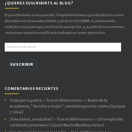
¿QUIERES SUSCRIBIRTE AL BLOG?
El procedimiento es muy sencillo. Simplemente tienes que introducir tu correo
electrónico en el recuadro inferior y clicar en SUSCRIBIR. A continuación,
recibirás correo para que confirmes la suscripción, y, a partir de ese momento,
cada nueva entrada se notificará mediante un correo electrónico.
Dirección
de
email
SUSCRIBIR
COMENTARIOS RECIENTES
Todo por la patria – Tras el último verso
en
Baile de la
Academia, “de niña a mujer”, también para los civiles [Quique
J. Silva]
¡Toledanos, a estudiar! – Tras el último verso
en
El templo del
cardenal Lorenzana ( I ) [José María Martínez Arias]
Fue devastado por un incendio – Tras el último verso
en