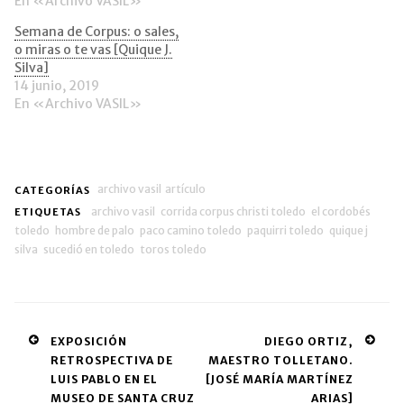
En «Archivo VASIL»
ventana
nueva)
Semana de Corpus: o sales,
o miras o te vas [Quique J.
Silva]
14 junio, 2019
En «Archivo VASIL»
archivo vasil
artículo
CATEGORÍAS
archivo vasil
corrida corpus christi toledo
el cordobés
ETIQUETAS
toledo
hombre de palo
paco camino toledo
paquirri toledo
quique j
silva
sucedió en toledo
toros toledo
Post
EXPOSICIÓN
DIEGO ORTIZ,
RETROSPECTIVA DE
MAESTRO TOLLETANO.
navigation
LUIS PABLO EN EL
[JOSÉ MARÍA MARTÍNEZ
MUSEO DE SANTA CRUZ
ARIAS]