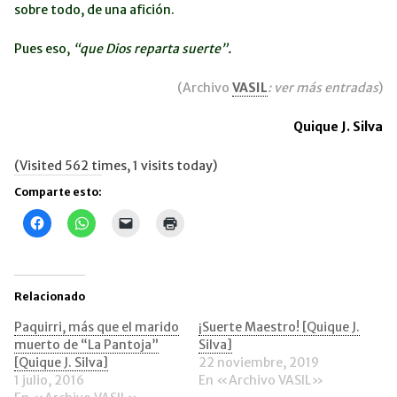
sobre todo, de una afición.
Pues eso,
“que Dios reparta suerte”.
(Archivo
VASIL
: ver más entradas
)
Quique J. Silva
(Visited 562 times, 1 visits today)
Comparte esto:
Haz
Haz
Haz
Haz
clic
clic
clic
clic
para
para
para
para
compartir
compartir
enviar
imprimir
en
en
un
(Se
Facebook
WhatsApp
enlace
abre
(Se
(Se
por
en
Relacionado
abre
abre
correo
una
en
en
electrónico
ventana
una
una
a
nueva)
Paquirri, más que el marido
¡Suerte Maestro! [Quique J.
ventana
ventana
un
muerto de “La Pantoja”
Silva]
nueva)
nueva)
amigo
(Se
[Quique J. Silva]
22 noviembre, 2019
abre
1 julio, 2016
En «Archivo VASIL»
en
una