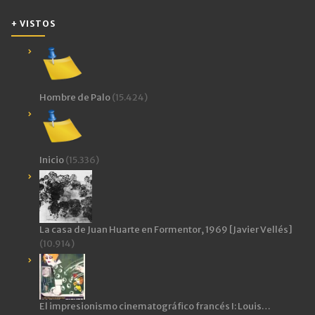
+ VISTOS
Hombre de Palo
(15.424)
Inicio
(15.336)
La casa de Juan Huarte en Formentor, 1969 [Javier Vellés]
(10.914)
El impresionismo cinematográfico francés I: Louis…