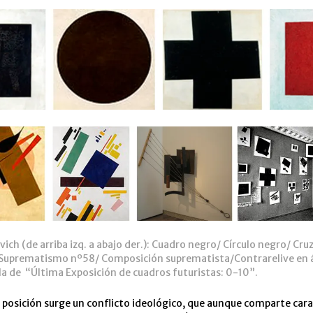
vich (de arriba izq. a abajo der.): Cuadro negro/ Círculo negro/ Cru
 Suprematismo nº58/ Composición suprematista/Contrarelive en 
a de “Última Exposición de cuadros futuristas: 0-10”.
 posición surge un conflicto ideológico, que aunque comparte cara