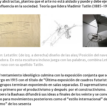
 abstractas, plantea que el arte no está aislado y puede y debe eje
fluencia en la sociedad. Teoría que lidera Vladimir Tatlin (1885-19
n: Letatlin: (de izq. a derecha) diseño de las alas/ Posición del na
adora. En esta escultura incluso juega con las palabras, combina Le
 ruso con su apellido Tatlin.
frentamiento ideológico culmina con la exposición conjunta que se
go en 1915 con el título de “Última exposición de cuadros futuris
 grupos terminan exponiendo en salas separadas. El suprematismo
do primero por el productivismo y después por el constructivismo.
ero la Bauhaus difundirá sus ideas a finales de los veinte y se conv
io para movimientos posteriores como el “estilo internacional” de
smo” de los sesenta