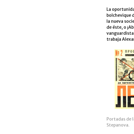
La oportunida
bolchevique d
la nueva soci
de éste, o ¡Ab
vanguardista 
trabaja Alex
Portadas de l
Stepanova.