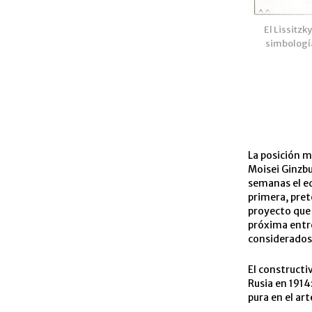
El Lissitzk
simbología 
La posición m
Moisei Ginzbu
semanas el ed
primera, pret
proyecto que 
próxima entre
considerados
El constructi
Rusia en 191
pura en el art