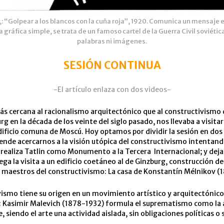
y,: “Golpear a los blancos con la cuña roja”, 1920. Comunica un mensaje
gráfica simple, se trata de un famoso cartel de la Guerra Civil soviética
palabras ni imágenes.
SESIÓN CONTINUA
-El artículo enlaza con dos videos-
ás cercana al racionalismo arquitectónico que al constructivismo
rg en la década de los veinte del siglo pasado, nos llevaba a visita
ificio comuna de Moscú. Hoy optamos por dividir la sesión en dos 
ende acercarnos a la visión utópica del constructivismo intentand
realiza Tatlin como Monumento a la Tercera Internacional; y deja
ga la visita a un edificio coetáneo al de Ginzburg, construcción de
 maestros del constructivismo: La casa de Konstantín Mélnikov (
vismo tiene su origen en un movimiento artístico y arquitectónico
4: Kasimir Malevich (1878-1932) formula el suprematismo como la 
e, siendo el arte una actividad aislada, sin obligaciones políticas o 