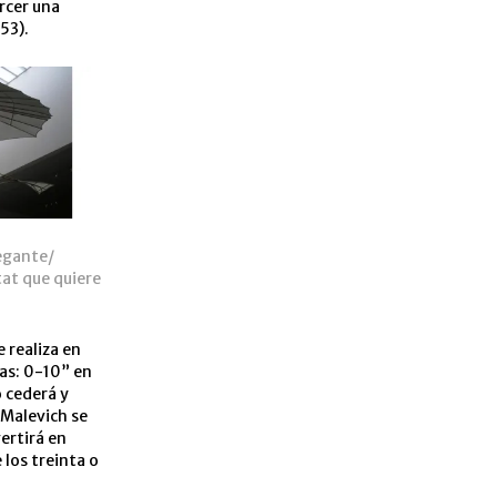
rcer una
53).
vegante/
tat que quiere
 realiza en
tas: 0-10” en
 cederá y
 Malevich se
ertirá en
 los treinta o