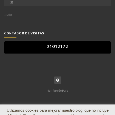
31
« Abr
CONTADOR DE VISITAS
2
1
0
1
2
1
7
2
2
1
0
1
2
1
7
2
Hombre de Palo
Utilizamos cookies para mejorar nuestro blog, que no incluye