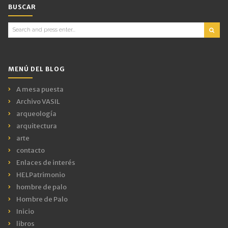
BUSCAR
Search
for:
MENÚ DEL BLOG
A mesa puesta
Archivo VASIL
arqueología
arquitectura
arte
contacto
Enlaces de interés
HELPatrimonio
hombre de palo
Hombre de Palo
Inicio
libros