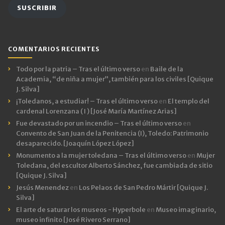
SUSCRIBIR
COMENTARIOS RECIENTES
Todo por la patria – Tras el último verso
en
Baile de la
Academia, “de niña a mujer”, también para los civiles [Quique
J. Silva]
¡Toledanos, a estudiar! – Tras el último verso
en
El templo del
cardenal Lorenzana ( I ) [José María Martínez Arias]
Fue devastado por un incendio – Tras el último verso
en
Convento de San Juan de la Penitencia (I), Toledo: Patrimonio
desaparecido. [Joaquín López López]
Monumento a la mujer toledana – Tras el último verso
en
Mujer
Toledana, del escultor Alberto Sánchez, fue cambiada de sitio
[Quique J. Silva]
Jesús Menendez
en
Los Pelaos de San Pedro Mártir [Quique J.
Silva]
El arte de saturar los museos - Hyperbole
en
Museo imaginario,
museo infinito [José Rivero Serrano]