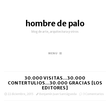
hombre de palo
blog de arte, arquitectura y otros
MENU
30.000 VISITAS…30.000
CONTERTULIOS…30.000 GRACIAS [LOS
EDITORES]
22 diciembre, 2015
Benjamín Juan Santágueda
3 Comentarios