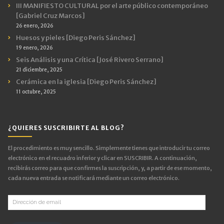
III MANIFIESTO CULTURAL por el arte público contemporáneo
[Gabriel Cruz Marcos]
26 enero, 2026
Huesos y pieles [Diego Peris Sánchez]
19 enero, 2026
Seis Análisis y una Crítica [José Rivero Serrano]
21 diciembre, 2025
Cerámica en la iglesia [Diego Peris Sánchez]
11 octubre, 2025
¿QUIERES SUSCRIBIRTE AL BLOG?
El procedimiento es muy sencillo. Simplemente tienes que introducir tu correo
electrónico en el recuadro inferior y clicar en SUSCRIBIR. A continuación,
recibirás correo para que confirmes la suscripción, y, a partir de ese momento,
cada nueva entrada se notificará mediante un correo electrónico.
Dirección
de
email