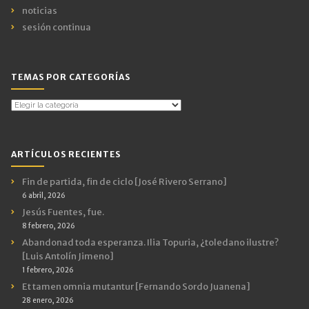
noticias
sesión continua
TEMAS POR CATEGORÍAS
Temas
por
Categorías
ARTÍCULOS RECIENTES
Fin de partida, fin de ciclo [José Rivero Serrano]
6 abril, 2026
Jesús Fuentes, fue.
8 febrero, 2026
Abandonad toda esperanza. Ilia Topuria, ¿toledano ilustre?
[Luis Antolín Jimeno]
1 febrero, 2026
Et tamen omnia mutantur [Fernando Sordo Juanena]
28 enero, 2026