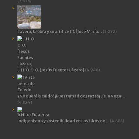
(7.675)
Tavera; la obra y su artífice (I). [José María…
(5.072)
L. H. O. O. Q. [Jesús Fuentes Lázaro]
(4.948)
¿No queréis caldo? ¡Pues tomad dos tazas¡ De la Vega…
(4.824)
Indigenismo y sostenibilidad en Los Hitos de…
(4.805)