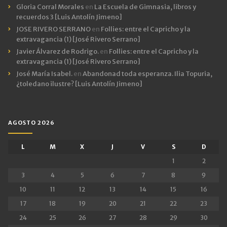
Gloria Corral Morales
en
La Escuela de Gimnasia, libros y
recuerdos 3 [Luis Antolín Jimeno]
JOSE RIVERO SERRANO
en
Follies: entre el Capricho y la
extravagancia (1) [José Rivero Serrano]
Javier Álvarez de Rodrigo.
en
Follies: entre el Capricho y la
extravagancia (1) [José Rivero Serrano]
José María Isabel.
en
Abandonad toda esperanza. Ilia Topuria,
¿toledano ilustre? [Luis Antolín Jimeno]
AGOSTO 2026
L
M
X
J
V
S
D
1
2
3
4
5
6
7
8
9
10
11
12
13
14
15
16
17
18
19
20
21
22
23
24
25
26
27
28
29
30