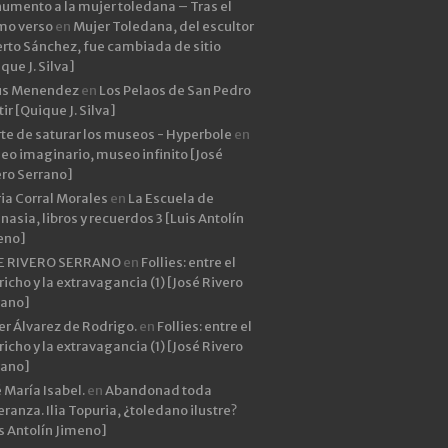
umento a la mujer toledana – Tras el
imo verso
en
Mujer Toledana, del escultor
rto Sánchez, fue cambiada de sitio
que J. Silva]
ús Menendez
en
Los Pelaos de San Pedro
ir [Quique J. Silva]
rte de saturar los museos - Hyperbole
en
eo imaginario, museo infinito [José
ero Serrano]
ia Corral Morales
en
La Escuela de
asia, libros y recuerdos 3 [Luis Antolín
eno]
E RIVERO SERRANO
en
Follies: entre el
icho y la extravagancia (1) [José Rivero
rano]
er Álvarez de Rodrigo.
en
Follies: entre el
icho y la extravagancia (1) [José Rivero
rano]
 María Isabel.
en
Abandonad toda
ranza. Ilia Topuria, ¿toledano ilustre?
s Antolín Jimeno]