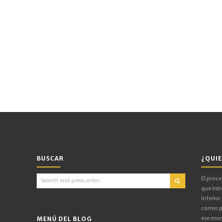
BUSCAR
¿QUIE
Search
El proc
for:
que intr
inferior
correo p
ese mom
MENÚ DEL BLOG