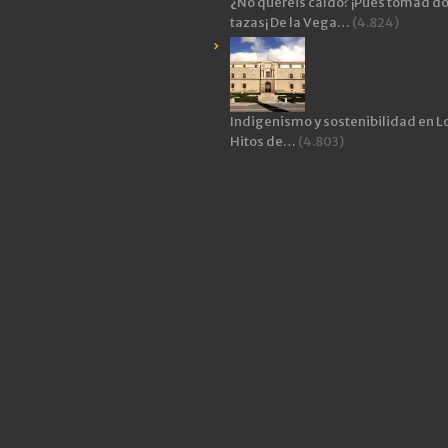
¿No queréis caldo? ¡Pues tomad d
tazas¡ De la Vega…
(4.824)
Indigenismo y sostenibilidad en L
Hitos de…
(4.803)