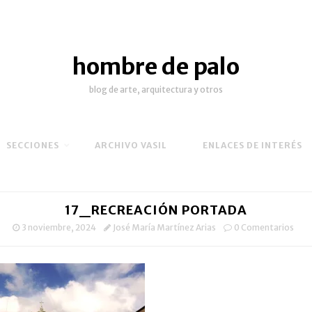
hombre de palo
blog de arte, arquitectura y otros
SECCIONES
ARCHIVO VASIL
ENLACES DE INTERÉS
17_RECREACIÓN PORTADA
3 noviembre, 2024
José María Martínez Arias
0 Comentarios