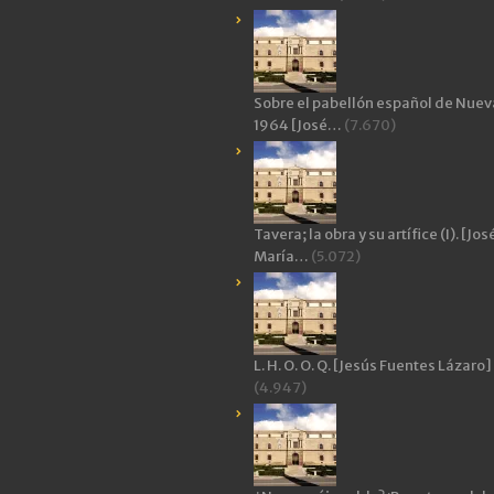
Sobre el pabellón español de Nuev
1964 [José…
(7.670)
Tavera; la obra y su artífice (I). [Jos
María…
(5.072)
L. H. O. O. Q. [Jesús Fuentes Lázaro]
(4.947)