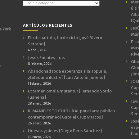
Mon
Temas
últ
por
Albe
Categorías
[Qui
ARTÍCULOS RECIENTES
Jes
a York
Márt
Fin de partida, fin de ciclo [José Rivero
El a
Serrano]
Mus
6 abril, 2026
Riv
Jesús Fuentes, fue.
Glor
8 febrero, 2026
é
Gimn
Abandonad toda esperanza. Ilia Topuria,
Jim
¿toledano ilustre? [Luis Antolín Jimeno]
JOS
1 febrero, 2026
Capr
Et tamen omnia mutantur [Fernando Sordo
Ser
Juanena]
Javi
28 enero, 2026
Capr
III MANIFIESTO CULTURAL por el arte público
Ser
contemporáneo [Gabriel Cruz Marcos]
José
26 enero, 2026
espe
Huesos y pieles [Diego Peris Sánchez]
[Lui
19 enero, 2026