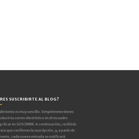
RES SUSCRIBIRTE AL BLOG?
edimiento es muy sencillo. Simplemente tienes
oducir tu correo electrónico en el recuadro
 y clicar en SUSCRIBIR. A continuación, recibirás
ara que confirmes la suscripción, y, a partir de
ento, cada nueva entrada se notificará