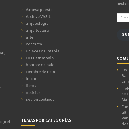
mediant
A mesa puesta
Direcci
Archivo VASIL
de
arqueología
email
arquitectura
SU
arte
contacto
Enlaces de interés
or,
HELPatrimonio
COME
hombre de palo
Todo
Hombre de Palo
Bail
Inicio
tamb
libros
o
¡Tol
noticias
en
E
sesión continua
Mar
Fue 
últ
Peni
TEMAS POR CATEGORÍAS
 (o el
des