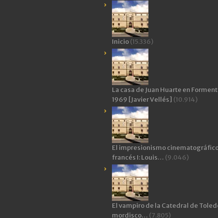
Inicio
(15.336)
La casa de Juan Huarte en Forment
1969 [Javier Vellés]
(10.914)
El impresionismo cinematográfic
francés I: Louis…
(9.046)
El vampiro de la Catedral de Toledo
mordisco…
(7.805)