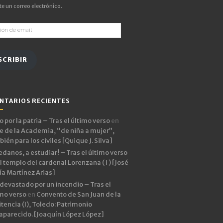
e un correo electrónico.
ón
SCRIBIR
NTARIOS RECIENTES
 por la patria – Tras el último verso
en
e de la Academia, “de niña a mujer”,
ién para los civiles [Quique J. Silva]
edanos, a estudiar! – Tras el último verso
l templo del cardenal Lorenzana ( I ) [José
ía Martínez Arias]
devastado por un incendio – Tras el
imo verso
en
Convento de San Juan de la
tencia (I), Toledo: Patrimonio
aparecido. [Joaquín López López]