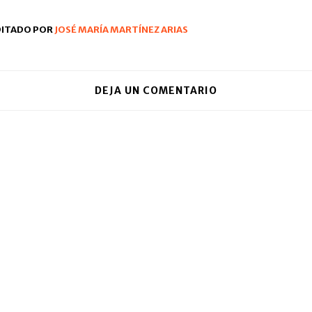
ventana
nueva)
DITADO POR
JOSÉ MARÍA MARTÍNEZ ARIAS
DEJA UN COMENTARIO