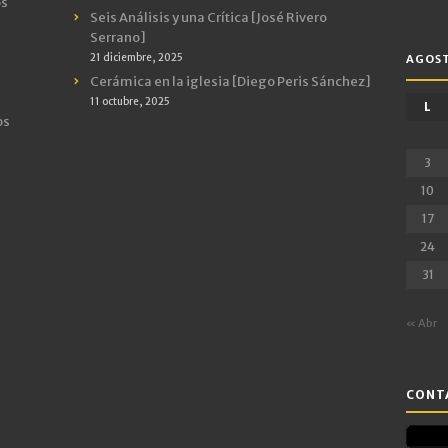
os
Seis Análisis y una Crítica [José Rivero
Serrano]
21 diciembre, 2025
AGOST
Cerámica en la iglesia [Diego Peris Sánchez]
11 octubre, 2025
L
os
3
10
17
24
31
« Abr
CONTA