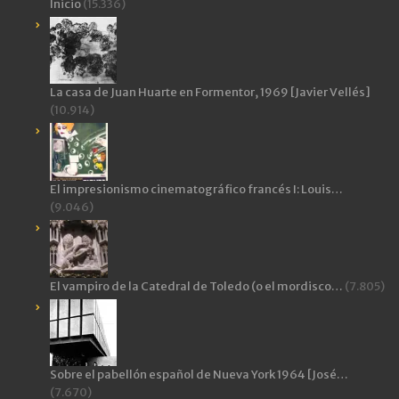
Inicio
(15.336)
La casa de Juan Huarte en Formentor, 1969 [Javier Vellés]
(10.914)
El impresionismo cinematográfico francés I: Louis…
(9.046)
El vampiro de la Catedral de Toledo (o el mordisco…
(7.805)
Sobre el pabellón español de Nueva York 1964 [José…
(7.670)