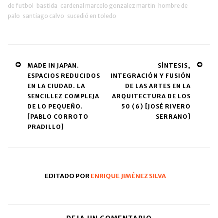
de futbol
bastida
cardenal marcelo gonzalez martin
hombre de
palo
santiago calvo
sucedió en toledo
Post
MADE IN JAPAN.
SÍNTESIS,
ESPACIOS REDUCIDOS
INTEGRACIÓN Y FUSIÓN
navigation
EN LA CIUDAD. LA
DE LAS ARTES EN LA
SENCILLEZ COMPLEJA
ARQUITECTURA DE LOS
DE LO PEQUEÑO.
50 (6) [JOSÉ RIVERO
[PABLO CORROTO
SERRANO]
PRADILLO]
EDITADO POR
ENRIQUE JIMÉNEZ SILVA