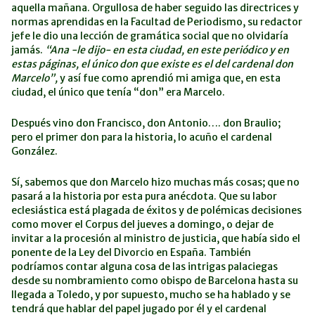
aquella mañana. Orgullosa de haber seguido las directrices y
normas aprendidas en la Facultad de Periodismo, su redactor
jefe le dio una lección de gramática social que no olvidaría
jamás.
“Ana -le dijo- en esta ciudad, en este periódico y en
estas páginas, el único don que existe es el del cardenal don
Marcelo”,
y así fue como aprendió mi amiga que, en esta
ciudad, el único que tenía “don” era Marcelo.
Después vino don Francisco, don Antonio…. don Braulio;
pero el primer don para la historia, lo acuño el cardenal
González.
Sí, sabemos que don Marcelo hizo muchas más cosas; que no
pasará a la historia por esta pura anécdota. Que su labor
eclesiástica está plagada de éxitos y de polémicas decisiones
como mover el Corpus del jueves a domingo, o dejar de
invitar a la procesión al ministro de justicia, que había sido el
ponente de la Ley del Divorcio en España. También
podríamos contar alguna cosa de las intrigas palaciegas
desde su nombramiento como obispo de Barcelona hasta su
llegada a Toledo, y por supuesto, mucho se ha hablado y se
tendrá que hablar del papel jugado por él y el cardenal