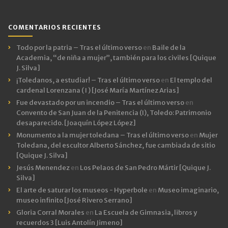
COMENTARIOS RECIENTES
Todo por la patria – Tras el último verso
en
Baile de la
Academia, “de niña a mujer”, también para los civiles [Quique
J. Silva]
¡Toledanos, a estudiar! – Tras el último verso
en
El templo del
cardenal Lorenzana ( I ) [José María Martínez Arias]
Fue devastado por un incendio – Tras el último verso
en
Convento de San Juan de la Penitencia (I), Toledo: Patrimonio
desaparecido. [Joaquín López López]
Monumento a la mujer toledana – Tras el último verso
en
Mujer
Toledana, del escultor Alberto Sánchez, fue cambiada de sitio
[Quique J. Silva]
Jesús Menendez
en
Los Pelaos de San Pedro Mártir [Quique J.
Silva]
El arte de saturar los museos - Hyperbole
en
Museo imaginario,
museo infinito [José Rivero Serrano]
Gloria Corral Morales
en
La Escuela de Gimnasia, libros y
recuerdos 3 [Luis Antolín Jimeno]