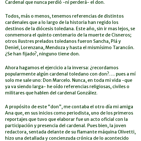
Cardenal que nunca perdió -ni perderá- el don.
Todos, más o menos, tenemos referencias de distintos
cardenales que a lo largo de la historia han regido los
destinos de la diócesis toledana. Este año, sin ir mas lejos, se
conmemora el quinto centenario de la muerte de Cisneros;
otros ilustres prelados toledanos fueron Sancha, Plá y
Deniel, Lorenzana, Mendoza y hasta el mismísimo Tarancón.
¿Se han fijado?, ninguno tiene don.
Ahora hagamos el ejercicio a la inversa: ¿recordamos
popularmente algún cardenal toledano con don?…. pues a mí
solo me sale uno: Don Marcelo. Nunca, en toda mi vida -que
ya va siendo larga- he oído referencias religiosas, civiles o
militares que hablen del cardenal González.
A propósito de este “don”, me contaba el otro día mi amiga
Ana que, en sus inicios como periodista, uno de los primeros
reportajes que tuvo que elaborar fue un acto oficial con la
participación y presencia del cardenal. Pues bien, la joven
redactora, sentada delante de su flamante máquina Olivetti,
hizo una detallada y concienzuda crónica de lo acontecido