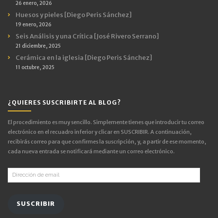
26 enero, 2026
Huesos y pieles [Diego Peris Sánchez]
19 enero, 2026
Seis Análisis y una Crítica [José Rivero Serrano]
21 diciembre, 2025
Cerámica en la iglesia [Diego Peris Sánchez]
11 octubre, 2025
¿QUIERES SUSCRIBIRTE AL BLOG?
El procedimiento es muy sencillo. Simplemente tienes que introducir tu correo
electrónico en el recuadro inferior y clicar en SUSCRIBIR. A continuación,
recibirás correo para que confirmes la suscripción, y, a partir de ese momento,
cada nueva entrada se notificará mediante un correo electrónico.
Dirección
de
email
SUSCRIBIR