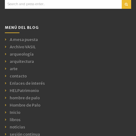
Search
for:
MENÚ DEL BLOG
A mesa puesta
Archivo VASIL
arqueología
arquitectura
arte
contacto
Enlaces de interés
HELPatrimonio
hombre de palo
Hombre de Palo
Inicio
libros
noticias
sesión continua