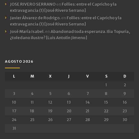
JOSE RIVERO SERRANO
en
Follies: entre el Capricho y la
extravagancia (1) [José Rivero Serrano]
Javier Álvarez de Rodrigo.
en
Follies: entre el Capricho y la
extravagancia (1) [José Rivero Serrano]
José María Isabel.
en
Abandonad toda esperanza. Ilia Topuria,
¿toledano ilustre? [Luis Antolín Jimeno]
AGOSTO 2026
L
M
X
J
V
S
D
1
2
3
4
5
6
7
8
9
10
11
12
13
14
15
16
17
18
19
20
21
22
23
24
25
26
27
28
29
30
31