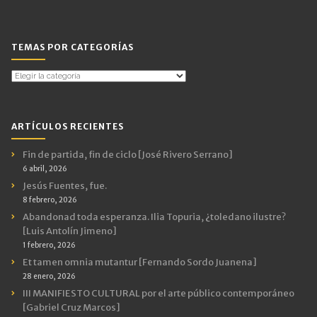
TEMAS POR CATEGORÍAS
Temas
por
Categorías
ARTÍCULOS RECIENTES
Fin de partida, fin de ciclo [José Rivero Serrano]
6 abril, 2026
Jesús Fuentes, fue.
8 febrero, 2026
Abandonad toda esperanza. Ilia Topuria, ¿toledano ilustre?
[Luis Antolín Jimeno]
1 febrero, 2026
Et tamen omnia mutantur [Fernando Sordo Juanena]
28 enero, 2026
III MANIFIESTO CULTURAL por el arte público contemporáneo
[Gabriel Cruz Marcos]