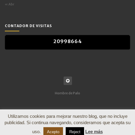
« Abr
CONTADOR DE VISITAS
2
0
9
9
8
6
6
4
2
0
9
9
8
6
6
4
Hombre de Palo
Utilizamos cookies para mejorar nuestro blog, que no incluye
publicidad. Si continua navegando, consideramos que acepta su
uso.
Lee más
Acepto
Reject