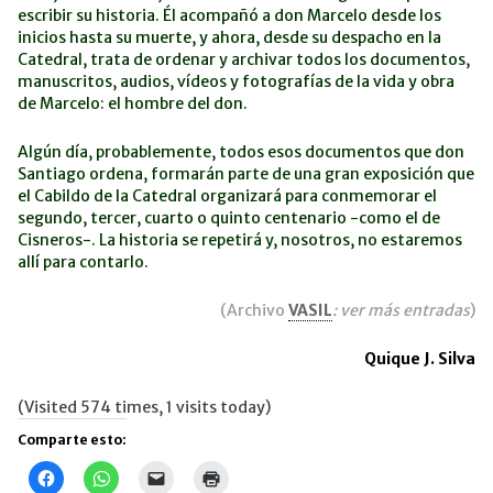
escribir su historia. Él acompañó a don Marcelo desde los
inicios hasta su muerte, y ahora, desde su despacho en la
Catedral, trata de ordenar y archivar todos los documentos,
manuscritos, audios, vídeos y fotografías de la vida y obra
de Marcelo: el hombre del don.
Algún día, probablemente, todos esos documentos que don
Santiago ordena, formarán parte de una gran exposición que
el Cabildo de la Catedral organizará para conmemorar el
segundo, tercer, cuarto o quinto centenario -como el de
Cisneros-. La historia se repetirá y, nosotros, no estaremos
allí para contarlo.
(Archivo
VASIL
: ver más entradas
)
Quique J. Silva
(Visited 574 times, 1 visits today)
Comparte esto:
Haz
Haz
Haz
Haz
clic
clic
clic
clic