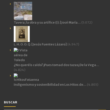
Tavera; la obra y su artífice (I). [José María…
(5.072)
L. H. O. O. Q. [Jesús Fuentes Lázaro]
(4.947)
¿No queréis caldo? ¡Pues tomad dos tazas¡ De la Vega…
(4.824)
Indigenismo y sostenibilidad en Los Hitos de…
(4.803)
BUSCAR